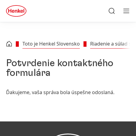
Skip to main content
Skip to footer
quick
search
Hľadať
Men
Toto je Henkel Slovensko
Riadenie a súlad s l
Potvrdenie kontaktného
formulára
Ďakujeme, vaša správa bola úspešne odoslaná.