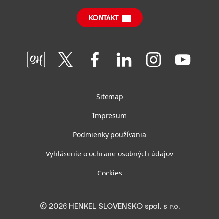
SDS, TDS, RoHS, Produktové informácie
Správy o udržateľnom vplyve
(po anglicky)
KONTAKT
Často kladené otázky
Oddelenia a tímy GBS+ Bratislava
Join
Join
Join
Join
Join
Join
us
us
us
us
us
us
on
on
on
on
on
on
SmartHead
Twitter
Facebook
LinkedIn
Instagram
YouTube
Sitemap
Impresum
Podmienky používania
Vyhlásenie o ochrane osobných údajov
Cookies
© 2026 HENKEL SLOVENSKO spol. s r.o.