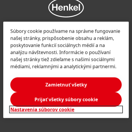
Súbory cookie používame na správne fungovanie
Slovensko | Zmeniť webové stránky
našej stránky, prispôsobenie obsahu a reklám,
poskytovanie funkcií sociálnych médií a na
analýzu návštevnosti. Informácie o používaní
našej stránky tiež zdieľame s našimi sociálnymi
Spoločnosť
médiami, reklamnými a analytickými partnermi.
'O spoločnosti Henkel
Značky a obchodné divízie
Zamietnuť všetky
Značka Henkel
Henkel Adhesive Technologies
Prijať všetky súbory cookie
Fakty a čísla
Odkazy
Nastavenia súborov cookie
Henkel Consumer Brands
Tlačové správy
Pracovné miesta a žiadosti o zamestnanie
Značky
Výročná správa
Na stiahnutie