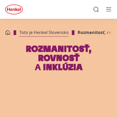
Skip to main content
Skip to footer
quick
search
Hľadať
Men
Toto je Henkel Slovensko
Rozmanitosť, rovno
ROZMANITOSŤ,
ROVNOSŤ
A
INKLÚZIA