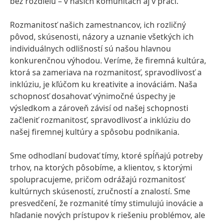
bez rozdielu – v našich komunitách aj v práci.
Rozmanitosť našich zamestnancov, ich rozličný
pôvod, skúsenosti, názory a uznanie všetkých ich
individuálnych odlišností sú našou hlavnou
konkurenčnou výhodou. Veríme, že firemná kultúra,
ktorá sa zameriava na rozmanitosť, spravodlivosť a
inklúziu, je kľúčom ku kreativite a inováciám. Naša
schopnosť dosahovať výnimočné úspechy je
výsledkom a zároveň závisí od našej schopnosti
začleniť rozmanitosť, spravodlivosť a inklúziu do
našej firemnej kultúry a spôsobu podnikania.
Sme odhodlaní budovať tímy, ktoré spĺňajú potreby
trhov, na ktorých pôsobíme, a klientov, s ktorými
spolupracujeme, pričom odrážajú rozmanitosť
kultúrnych skúseností, zručností a znalostí. Sme
presvedčení, že rozmanité tímy stimulujú inovácie a
hľadanie nových prístupov k riešeniu problémov, ale