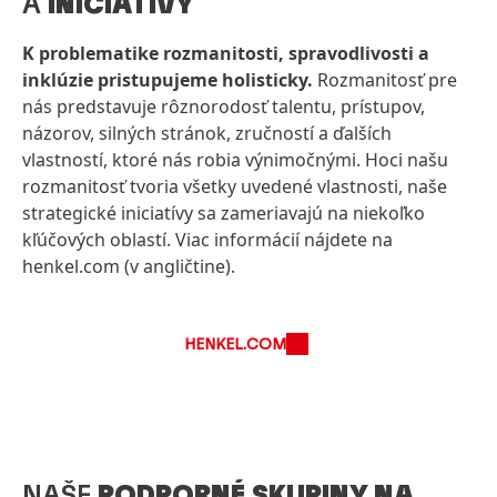
A
INICIATÍVY
K problematike rozmanitosti, spravodlivosti a
inklúzie pristupujeme holisticky.
Rozmanitosť pre
nás predstavuje rôznorodosť talentu, prístupov,
názorov, silných stránok, zručností a ďalších
vlastností, ktoré nás robia výnimočnými. Hoci našu
rozmanitosť tvoria všetky uvedené vlastnosti, naše
strategické iniciatívy sa zameriavajú na niekoľko
kľúčových oblastí. Viac informácií nájdete na
henkel.com (v angličtine).
HENKEL.COM
NAŠE
PODPORNÉ SKUPINY NA