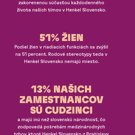
zakorenenou súčasťou každodenného
života našich tímov v Henkel Slovensko.
51% ŽIEN
Podiel žien v riadiacich funkciách sa zvýšil
na 51 percent. Rodové stereotypy teda v
Henkel Slovensko nemajú miesto.
13% NAŠICH
ZAMESTNANCOV
SÚ CUDZINCI
a majú inú než slovenskú národnosť, čo
zodpovedá potrebám medzinárodných
trhov, ktoré Henkel Slovensko z Bratislavy