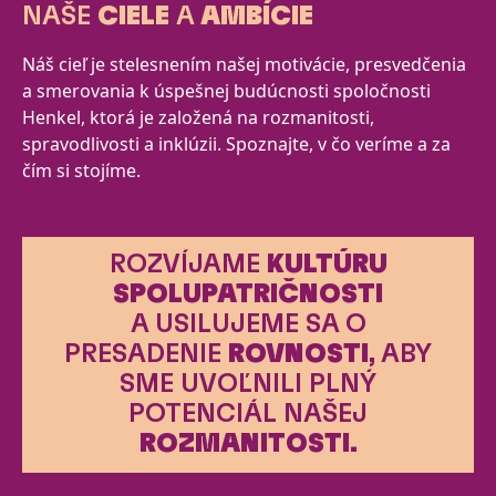
NAŠE
CIELE
A
AMBÍCIE
Náš cieľ je stelesnením našej motivácie, presvedčenia
a smerovania k úspešnej budúcnosti spoločnosti
Henkel, ktorá je založená na rozmanitosti,
spravodlivosti a inklúzii. Spoznajte, v čo veríme a za
čím si stojíme.
ROZVÍJAME
KULTÚRU
SPOLUPATRIČNOSTI
A USILUJEME SA O
PRESADENIE
ROVNOSTI
, ABY
SME UVOĽNILI PLNÝ
POTENCIÁL NAŠEJ
ROZMANITOSTI.