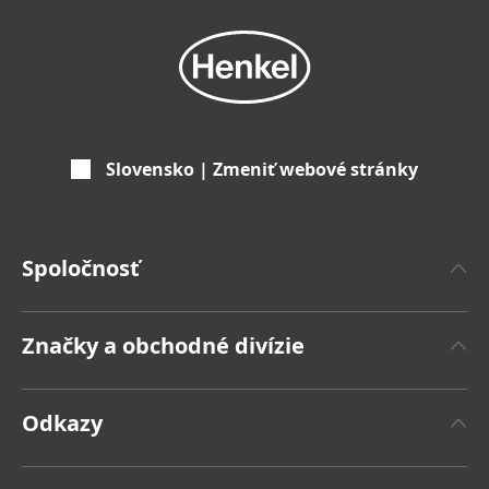
Slovensko | Zmeniť webové stránky
Spoločnosť
'O spoločnosti Henkel
Značky a obchodné divízie
Značka Henkel
Henkel Adhesive Technologies
Fakty a čísla
Odkazy
Henkel Consumer Brands
Tlačové správy
Pracovné miesta a žiadosti o zamestnanie