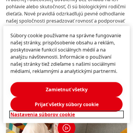
pohlavie alebo skutočnosť, či sú biologickými rodičmi
dieťaťa. Nové pravidlá odzrkadľujú pevné odhodlanie
našej spoločnosti presadzovať rovnosť a podporovať
rodičovstvo a starostlivosť o deti pre všetkých rodičov
vrátane adoptívnych a náhradných rodičov, pestúnov
Súbory cookie používame na správne fungovanie
a osôb z LGBTQ+ komunity.
našej stránky, prispôsobenie obsahu a reklám,
poskytovanie funkcií sociálnych médií a na
analýzu návštevnosti. Informácie o používaní
našej stránky tiež zdieľame s našimi sociálnymi
HENKEL.COM
médiami, reklamnými a analytickými partnermi.
Zamietnuť všetky
Prijať všetky súbory cookie
Nastavenia súborov cookie