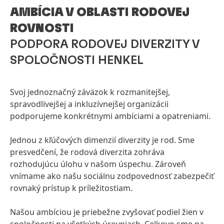
AMBÍCIA V OBLASTI RODOVEJ
ROVNOSTI
PODPORA RODOVEJ DIVERZITY V
SPOLOČNOSTI HENKEL
Svoj jednoznačný záväzok k rozmanitejšej,
spravodlivejšej a inkluzívnejšej organizácii
podporujeme konkrétnymi ambíciami a opatreniami.
Jednou z kľúčových dimenzií diverzity je rod. Sme
presvedčení, že rodová diverzita zohráva
rozhodujúcu úlohu v našom úspechu. Zároveň
vnímame ako našu sociálnu zodpovednosť zabezpečiť
rovnaký prístup k príležitostiam.
Našou ambíciou je priebežne zvyšovať podiel žien v
spoločnosti na všetkých úrovniach. Celkovo sme na