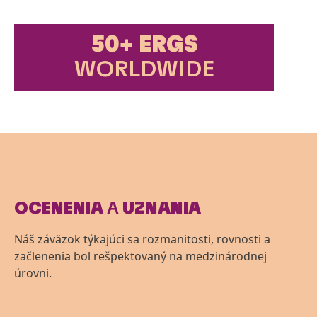
50+ ERGS
WORLD­WIDE
OCENENIA
A
UZNANIA
Náš záväzok týkajúci sa rozmanitosti, rovnosti a
začlenenia bol rešpektovaný na medzinárodnej
úrovni.