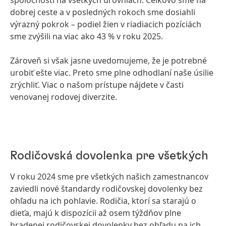
dobrej ceste a v posledných rokoch sme dosiahli
výrazný pokrok – podiel žien v riadiacich pozíciách
sme zvýšili na viac ako 43 % v roku 2025.
Zároveň si však jasne uvedomujeme, že je potrebné
urobiť ešte viac. Preto sme plne odhodlaní naše úsilie
zrýchliť. Viac o našom prístupe nájdete v časti
venovanej rodovej diverzite.
Rodičovská dovolenka pre všetkých
V roku 2024 sme pre všetkých našich zamestnancov
zaviedli nové štandardy rodičovskej dovolenky bez
ohľadu na ich pohlavie. Rodičia, ktorí sa starajú o
dieťa, majú k dispozícii až osem týždňov plne
hradenej rodičovskej dovolenky bez ohľadu na ich