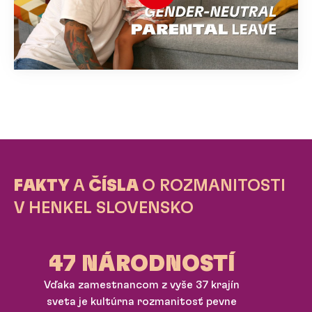
FAKTY
A
ČÍSLA
O ROZMANITOSTI
V HENKEL SLOVENSKO
47 NÁRODNOSTÍ
Vďaka zamestnancom z vyše 37 krajín
sveta je kultúrna rozmanitosť pevne