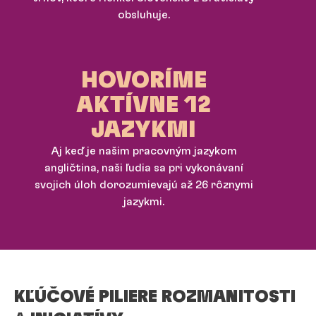
obsluhuje.
HOVORÍME
AKTÍVNE 12
JAZYKMI
Aj keď je našim pracovným jazykom
angličtina, naši ľudia sa pri vykonávaní
svojich úloh dorozumievajú až 26 rôznymi
jazykmi.
KĽÚČOVÉ PILIERE ROZMANITOSTI