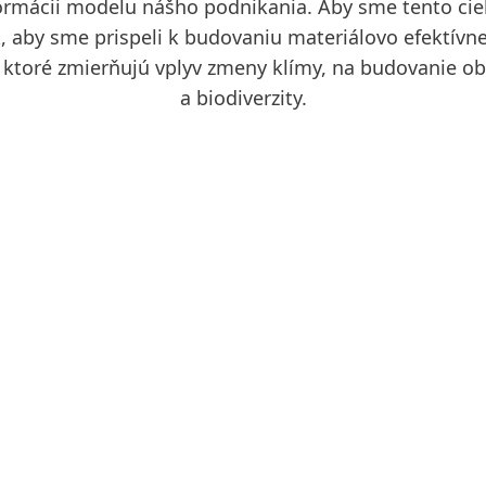
ormácii modelu nášho podnikania. Aby sme tento cieľ
k, aby sme prispeli k budovaniu materiálovo efektívn
 ktoré zmierňujú vplyv zmeny klímy, na budovanie o
a biodiverzity.