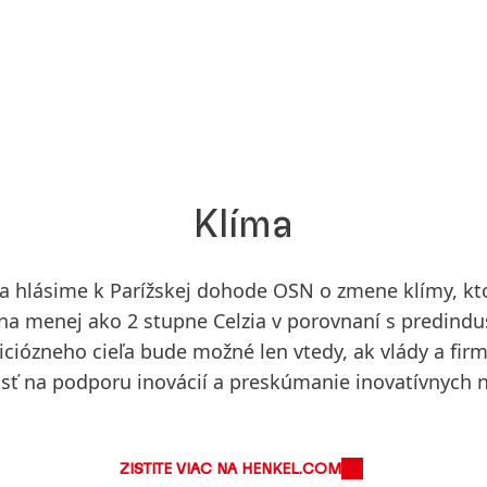
Klíma
a hlásime k Parížskej dohode OSN o zmene klímy, kt
na menej ako 2 stupne Celzia v porovnaní s predind
ciózneho cieľa bude možné len vtedy, ak vlády a firm
tosť na podporu inovácií a preskúmanie inovatívnych 
ZISTITE VIAC NA HENKEL.COM