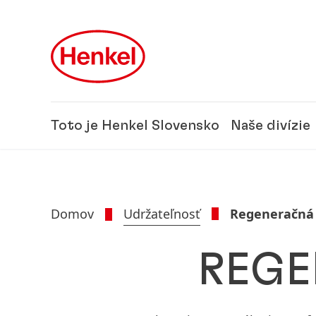
Skip to main content
Skip to footer
Toto je Henkel Slovensko
Naše divízie
Domov
Udržateľnosť
Regeneračná 
REGE