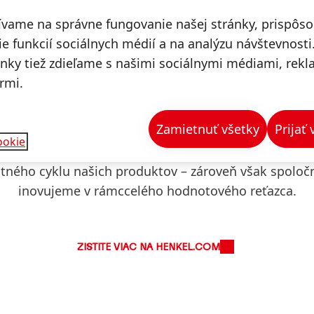
ívame na správne fungovanie našej stránky, prispôs
e funkcií sociálnych médií a na analýzu návštevnosti
ánky tiež zdieľame s našimi sociálnymi médiami, rek
Obehové hospodárstvo
rmi.
o rastu od spotreby neobnoviteľných prírodných a fo
Zamietnuť všetky
Prijať
dárstva, sú kľúčovými zložkami každého úspešného 
ookie
porujeme prechod na obehové hospodárstvo a začleň
tného cyklu našich produktov – zároveň však spoloč
inovujeme v rámccelého hodnotového reťazca.
ZISTITE VIAC NA HENKEL.COM