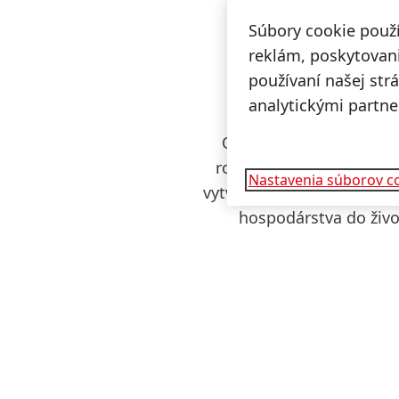
Súbory cookie použ
reklám, poskytovani
používaní našej str
analytickými partne
Oddelenie hospodárskeh
rozvoj obehového hospo
Nastavenia súborov c
vytváraniu hodnoty. Pod
hospodárstva do živo