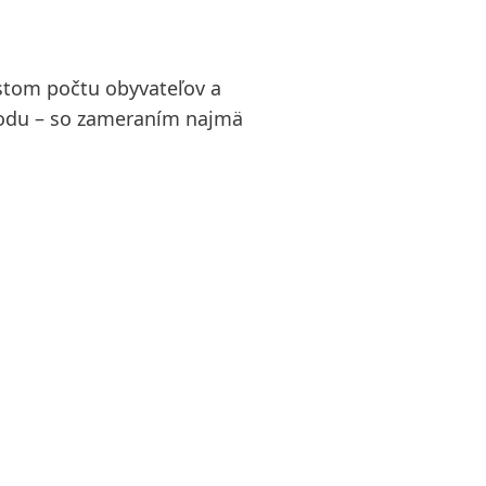
stom počtu obyvateľov a
rodu – so zameraním najmä