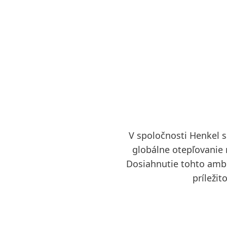
V spoločnosti Henkel s
globálne otepľovanie 
Dosiahnutie tohto ambi
príleži