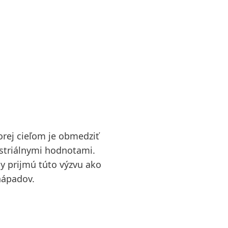
orej cieľom je obmedziť
ustriálnymi hodnotami.
y prijmú túto výzvu ako
nápadov.