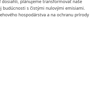
 dosiahli, plánujeme transformovať naše
ej budúcnosti s čistými nulovými emisiami.
behového hospodárstva a na ochranu prírody
150 rokov spoločnosti Henkel
Už 150 rokov stojíme na čele
pokroku, ktorý dáva zmysel. V
spoločnosti Henkel každá zmena
znamená novú príležitosť, preto
podporujeme inovácie, udržateľnosť
a zodpovednosť, aby sme vybudovali
lepšiu budúcnosť pre všetkých.
Spoločne.
VIAC INFORMÁCIÍ