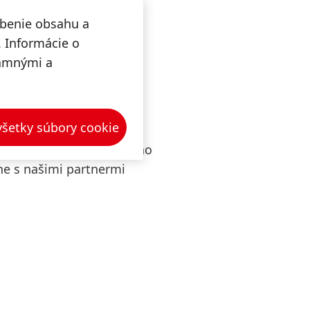
obenie obsahu a
. Informácie o
lamnými a
sílnych zdrojov, ako aj
 všetky súbory cookie
prístupu k udržateľnému
ujeme princípy obehového
ne s našimi partnermi