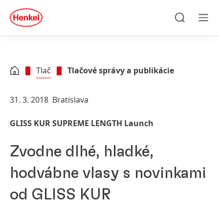
Skip to main content
Skip to footer
quick
search
Hľadať
Men
Tlač
Tlačové správy a publikácie
31. 3. 2018
Bratislava
GLISS KUR SUPREME LENGTH Launch
Zvodne dlhé, hladké,
hodvábne vlasy s novinkami
od GLISS KUR