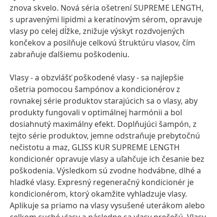
znova skvelo. Nová séria ošetrení SUPREME LENGTH,
s upravenými lipidmi a keratínovým sérom, opravuje
vlasy po celej dĺžke, znižuje výskyt rozdvojených
končekov a posilňuje celkovú štruktúru vlasov, čím
zabraňuje ďalšiemu poškodeniu.
Vlasy - a obzvlášť poškodené vlasy - sa najlepšie
ošetria pomocou šampónov a kondicionérov z
rovnakej série produktov starajúcich sa o vlasy, aby
produkty fungovali v optimálnej harmónii a bol
dosiahnutý maximálny efekt. Doplňujúci šampón, z
tejto série produktov, jemne odstraňuje prebytočnú
nečistotu a maz, GLISS KUR SUPREME LENGTH
kondicionér opravuje vlasy a uľahčuje ich česanie bez
poškodenia. Výsledkom sú zvodne hodvábne, dlhé a
hladké vlasy. Expresný regeneračný kondicionér je
kondicionérom, ktorý okamžite vyhladzuje vlasy.
Aplikuje sa priamo na vlasy vysušené uterákom alebo