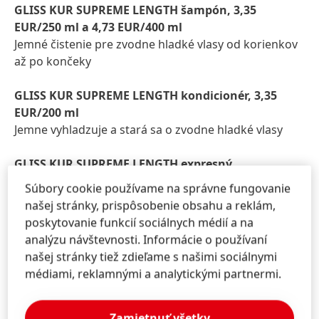
GLISS KUR SUPREME LENGTH šampón, 3,35
EUR/250 ml a 4,73 EUR/400 ml
Jemné čistenie pre zvodne hladké vlasy od korienkov
až po končeky
GLISS KUR SUPREME LENGTH kondicionér, 3,35
EUR/200 ml
Jemne vyhladzuje a stará sa o zvodne hladké vlasy
GLISS KUR SUPREME LENGTH expresný
regeneračný kondicionér, 4,02 EUR/200 ml
Súbory cookie používame na správne fungovanie
Kondicionér na okamžité vyhladzovanie vlasov
našej stránky, prispôsobenie obsahu a reklám,
poskytovanie funkcií sociálnych médií a na
GLISS KUR SUPREME LENGTH SERUM sprej, 4,99
analýzu návštevnosti. Informácie o používaní
EUR/100 ml
našej stránky tiež zdieľame s našimi sociálnymi
Znižuje rozdvojenie vlasov až o 90 percent* a
médiami, reklamnými a analytickými partnermi.
zabraňuje ďalším poškodeniam
GLISS KUR SUPREME LENGTH intenzívna maska,
Zamietnuť všetky