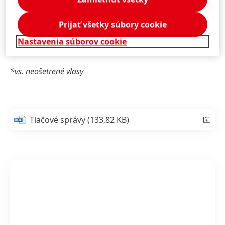
5,29 EUR/300 ml
Intenzívne opravuje poškodenia, zabraňuje suchosti a
Prijať všetky súbory cookie
krehkosti vlasov a dáva vlasom pružnosť
Nastavenia súborov cookie
*vs. neošetrené vlasy
Tlačové správy
(133,82 KB)