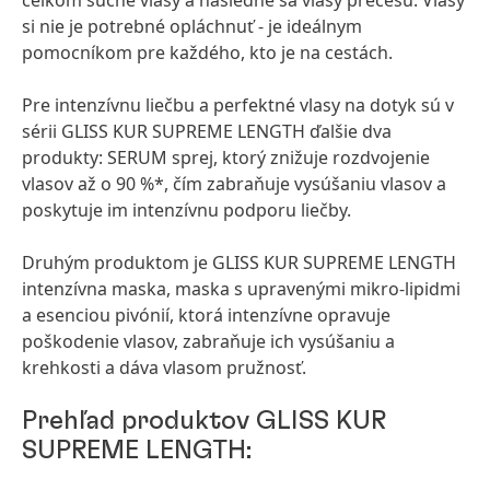
celkom suché vlasy a následne sa vlasy prečešú. Vlasy
si nie je potrebné opláchnuť - je ideálnym
pomocníkom pre každého, kto je na cestách.
Pre intenzívnu liečbu a perfektné vlasy na dotyk sú v
sérii GLISS KUR SUPREME LENGTH ďalšie dva
produkty: SERUM sprej, ktorý znižuje rozdvojenie
vlasov až o 90 %*, čím zabraňuje vysúšaniu vlasov a
poskytuje im intenzívnu podporu liečby.
Druhým produktom je GLISS KUR SUPREME LENGTH
intenzívna maska, maska s upravenými mikro-lipidmi
a esenciou pivónií, ktorá intenzívne opravuje
poškodenie vlasov, zabraňuje ich vysúšaniu a
krehkosti a dáva vlasom pružnosť.
Prehľad produktov GLISS KUR
SUPREME LENGTH: