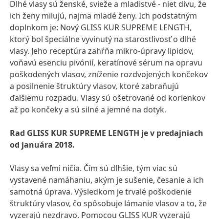
Dlhé vlasy sú ženské, svieže a mladistvé - niet divu, že
ich ženy milujú, najmä mladé ženy. Ich podstatným
doplnkom je: Nový GLISS KUR SUPREME LENGTH,
ktorý bol špeciálne vyvinutý na starostlivosť o dlhé
vlasy. Jeho receptúra zahŕňa mikro-úpravy lipidov,
voňavú esenciu pivónií, keratínové sérum na opravu
poškodených vlasov, zníženie rozdvojených končekov
a posilnenie štruktúry vlasov, ktoré zabraňujú
ďalšiemu rozpadu. Vlasy sú ošetrované od korienkov
až po končeky a sú silné a jemné na dotyk.
Rad GLISS KUR SUPREME LENGTH je v predajniach
od januára 2018.
Vlasy sa veľmi ničia. Čím sú dlhšie, tým viac sú
vystavené namáhaniu, akým je sušenie, česanie a ich
samotná úprava. Výsledkom je trvalé poškodenie
štruktúry vlasov, čo spôsobuje lámanie vlasov a to, že
vyzerajú nezdravo. Pomocou GLISS KUR vyzerajú