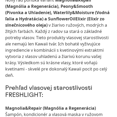
Nový rad ponúka variant
Magnolia&Repair
(Magnólia a Regenerácia), Peony&Smooth
(Pivonka a Uhladenie), Waterlily&Moisture
(Vodná
ľalia a Hydratácia) a SunflowerOilElixir
(Elixír zo
slnečnicového oleja)
v žiarivo ružových, modrých a
žltých farbách. Každý z radov sa stará o základné
potreby vlasov. Tieto produkty vlasovej starostlivosti
ale nemajú len Kawaii tvár. Ich bohaté vyživujúce
ingrediencie v kombinácii s kvetinovými extraktmi
vytvoria z vlasov uhladenú a žiarivú korunu vašej
krásy. Výsledkom sú krásne vlasy, ktoré voňajú
kvetinami - skvelé pre dokonalý Kawaii pocit po celý
deň.
Prehľad vlasovej starostlivosti
FRESHLIGHT:
Magnolia&Repair
(Magnólia a Regenerácia)
Šampón, kondicionér a vlasová maska v ružovom