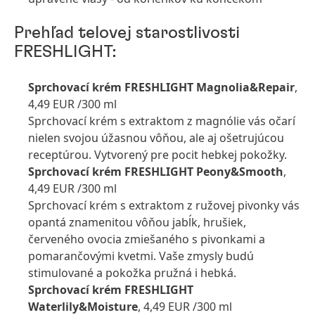
Prehľad telovej starostlivosti
FRESHLIGHT:
Sprchovací krém FRESHLIGHT Magnolia&Repair
,
4,49 EUR /300 ml
Sprchovací krém s extraktom z magnólie vás očarí
nielen svojou úžasnou vôňou, ale aj ošetrujúcou
receptúrou. Vytvorený pre pocit hebkej pokožky.
Sprchovací krém FRESHLIGHT Peony&Smooth
,
4,49 EUR /300 ml
Sprchovací krém s extraktom z ružovej pivonky vás
opantá znamenitou vôňou jabĺk, hrušiek,
červeného ovocia zmiešaného s pivonkami a
pomarančovými kvetmi. Vaše zmysly budú
stimulované a pokožka pružná i hebká.
Sprchovací krém FRESHLIGHT
Waterlily&Moisture
, 4,49 EUR /300 ml