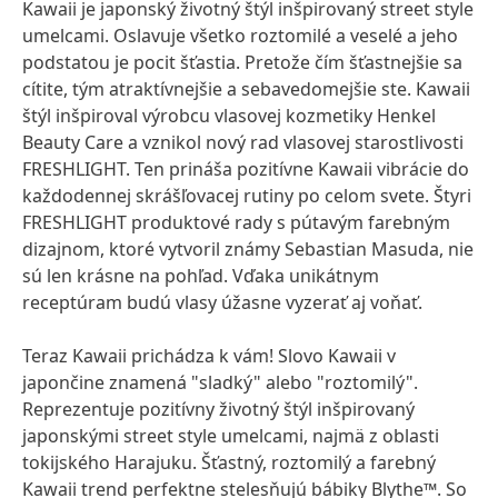
Kawaii je japonský životný štýl inšpirovaný street style
umelcami. Oslavuje všetko roztomilé a veselé a jeho
podstatou je pocit šťastia. Pretože čím šťastnejšie sa
cítite, tým atraktívnejšie a sebavedomejšie ste. Kawaii
štýl inšpiroval výrobcu vlasovej kozmetiky Henkel
Beauty Care a vznikol nový rad vlasovej starostlivosti
FRESHLIGHT. Ten prináša pozitívne Kawaii vibrácie do
každodennej skrášľovacej rutiny po celom svete. Štyri
FRESHLIGHT produktové rady s pútavým farebným
dizajnom, ktoré vytvoril známy Sebastian Masuda, nie
sú len krásne na pohľad. Vďaka unikátnym
receptúram budú vlasy úžasne vyzerať aj voňať.
Teraz Kawaii prichádza k vám! Slovo Kawaii v
japončine znamená "sladký" alebo "roztomilý".
Reprezentuje pozitívny životný štýl inšpirovaný
japonskými street style umelcami, najmä z oblasti
tokijského Harajuku. Šťastný, roztomilý a farebný
Kawaii trend perfektne stelesňujú bábiky Blythe™. So