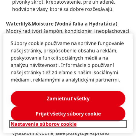
pivonky skrotí krepatovatenie, pre uhladené,
hodvábne vlasy, ktoré sa dobre rozčesávajú.
Waterlily&Moisture
(Vodná ľalia a Hydratácia)
Modrý rad tvorí šampón, kondicionér i neoplachovací
kondicionér s keratínom a výťažkom z vodnej ľalie,
Súbory cookie používame na správne fungovanie
ktorý dodáva vlasom odľahčenú starostlivosť a výživu.
našej stránky, prispôsobenie obsahu a reklám,
Jej svieža vôňa je tvorená grepom, malinami, ružou a
poskytovanie funkcií sociálnych médií a na
tónmi vodnej ľalie.
analýzu návštevnosti. Informácie o používaní
našej stránky tiež zdieľame s našimi sociálnymi
Šampón FRESHLIGHT Waterlily&Moisture
, 4,99
médiami, reklamnými a analytickými partnermi.
EUR/300 ml
Receptúra s výťažkom vodnej ľalie poskytuje
normálnym a jemným vlasom odľahčenú
Zamietnuť všetky
starostlivosť.
Kondicionér FRESHLIGHT Waterlily&Moisture
,
Prijať všetky súbory cookie
4,99 EUR/300 ml
Nastavenia súborov cookie
Lahodná hydratujúca receptúra s keratínom a
výťažkom z vodnej ľalie poskytuje vzpruhu