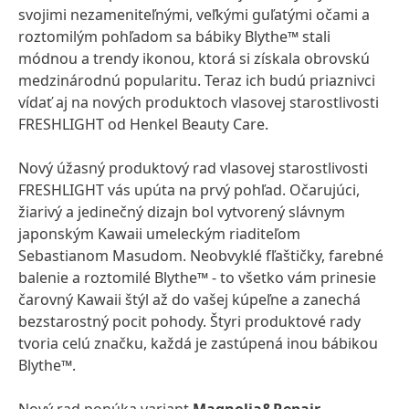
svojimi nezameniteľnými, veľkými guľatými očami a
roztomilým pohľadom sa bábiky Blythe™ stali
módnou a trendy ikonou, ktorá si získala obrovskú
medzinárodnú popularitu. Teraz ich budú priaznivci
vídať aj na nových produktoch vlasovej starostlivosti
FRESHLIGHT od Henkel Beauty Care.
Nový úžasný produktový rad vlasovej starostlivosti
FRESHLIGHT vás upúta na prvý pohľad. Očarujúci,
žiarivý a jedinečný dizajn bol vytvorený slávnym
japonským Kawaii umeleckým riaditeľom
Sebastianom Masudom. Neobvyklé fľaštičky, farebné
balenie a roztomilé Blythe™ - to všetko vám prinesie
čarovný Kawaii štýl až do vašej kúpeľne a zanechá
bezstarostný pocit pohody. Štyri produktové rady
tvoria celú značku, každá je zastúpená inou bábikou
Blythe™.