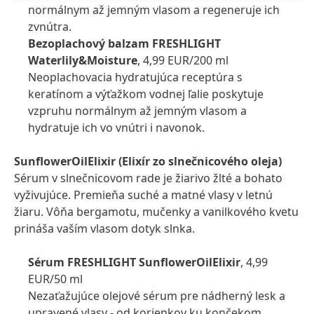
normálnym až jemným vlasom a regeneruje ich
zvnútra.
Bezoplachový balzam FRESHLIGHT
Waterlily&Moisture
, 4,99 EUR/200 ml
Neoplachovacia hydratujúca receptúra s
keratínom a výťažkom vodnej ľalie poskytuje
vzpruhu normálnym až jemným vlasom a
hydratuje ich vo vnútri i navonok.
SunflowerOilElixir
(Elixír zo slnečnicového oleja)
Sérum v slnečnicovom rade je žiarivo žlté a bohato
vyživujúce. Premieňa suché a matné vlasy v letnú
žiaru. Vôňa bergamotu, mučenky a vanilkového kvetu
prináša vaším vlasom dotyk slnka.
Sérum FRESHLIGHT SunflowerOilElixir
, 4,99
EUR/50 ml
Nezaťažujúce olejové sérum pre nádherný lesk a
upravené vlasy - od korienkov ku končekom