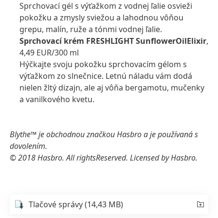
Sprchovací gél s výťažkom z vodnej ľalie osvieži
pokožku a zmysly sviežou a lahodnou vôňou
grepu, malín, ruže a tónmi vodnej ľalie.
Sprchovací krém FRESHLIGHT SunflowerOilElixir
,
4,49 EUR/300 ml
Hýčkajte svoju pokožku sprchovacím gélom s
výťažkom zo slnečnice. Letnú náladu vám dodá
nielen žltý dizajn, ale aj vôňa bergamotu, mučenky
a vanilkového kvetu.
Blythe™ je obchodnou značkou Hasbro a je používaná s
dovolením.
© 2018 Hasbro. All rightsReserved. Licensed by Hasbro.
Tlačové správy
(14,43 MB)