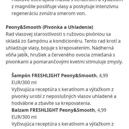
z magnólie posilňuje vlasy a poskytuje intenzívnu
regeneráciu zvnútra smerom von.
Peony&Smooth
(Pivonka a Uhladenie)
Rad vlasovej starostlivosti s ružovou pivóniou sa
skladá zo šampónu a kondicionéru. Tento rad krotí a
uhladzuje vlasy, bojuje s krepovatením. Nádherná
vôňa jabĺk, hrušiek a červeného ovocia zmiešaná s
pivonkami a pomarančovými kvetmi stimuluje zmysly.
Šampón FRESHLIGHT Peony&Smooth
, 4,99
EUR/300 ml
Vyživujúca receptúra s keratínom a výťažkom z
pivonky urobí z neposlušných vlasov uhladené a
hodvábne a zbavíte sa krepovatenia.
Balzam FRESHLIGHT Peony&Smooth
, 4,99
EUR/300 ml
Vyživujúca receptúra s keratínom a výťažkom z