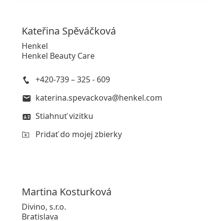
Kateřina
Spěváčková
Henkel
Henkel Beauty Care
+420-739 – 325 - 609
katerina.spevackova@henkel.com
Stiahnuť vizitku
Pridať do mojej zbierky
Martina
Kosturková
Divino, s.r.o.
Bratislava