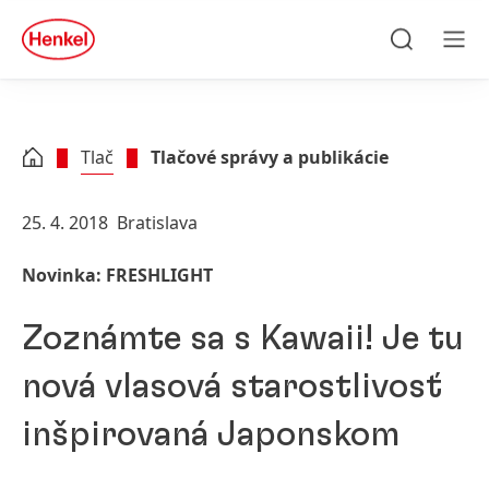
Skip to main content
Skip to footer
quick
search
Hľadať
Men
Tlač
Tlačové správy a publikácie
25. 4. 2018
Bratislava
Novinka: FRESHLIGHT
Zoznámte sa s Kawaii! Je tu
nová vlasová starostlivosť
inšpirovaná Japonskom