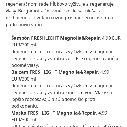
regeneračnom rade hĺbkovo vyživuje a regeneruje
vlasy. Bergamot a červené ovocie sa mieša s
orchideou a divokou ružou pre nádherne jemnú a
podmanivú vôňu.
Šampón FRESHLIGHT Magnolia&Repair
, 4,99 EUR
EUR/300 ml
Regenerujúca receptúra s výťažkom z magnólie
regeneruje vlasy zvnútra von. Pre regenerované a
odolné vlasy.
Balzam FRESHLIGHT Magnolia&Repair
, 4,99
EUR/300 ml
Regenerujúca receptúra s výťažkom z magnólie
regeneruje vlasy zvnútra smerom von. Vlasy sa
lepšie rozčesávajú a sú odolnejšie proti
poškodeniu.
Maska FRESHLIGHT Magnolia&Repair
, 4,99
EUR/300 ml
Hĺbkovo ošetrujúca maska s keratínom a výťažkom