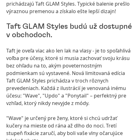
prichádzajú Taft GLAM Styles. Typické balenie prešlo
výraznou premenou a získalo ešte lepší dizajn!
Taft GLAM Styles budú už dostupné
v obchodoch.
Taft je oveľa viac ako len lak na vlasy - je to spoľahlivá
voľba pre účesy, ktoré si musia zachovať svoju krásu
bez ohľadu na to, akým poveternostným
podmienkam sú vystavené. Nová limitovaná edícia
Taft GLAM Styles prichádza v troch rôznych
prevedeniach. Každá z ilustrácií je venovaná inému
účesu: "Wave", "Updo" a "Ponytail" – perfektný pre
vzhľad, ktorý nikdy nevyjde z módy.
"Wave" je určený pre ženy, ktoré si chcú udržať
kučery na mieste od rána až dlho do noci. Tretí
stupeň fixácie zaručí, aby boli vaše vlny očarujúce