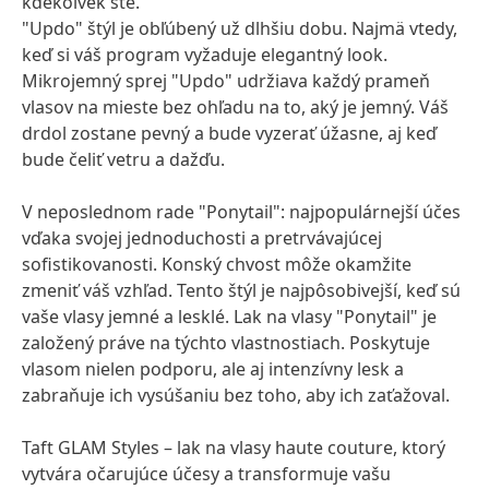
kdekoľvek ste.
"Updo" štýl je obľúbený už dlhšiu dobu. Najmä vtedy,
keď si váš program vyžaduje elegantný look.
Mikrojemný sprej "Updo" udržiava každý prameň
vlasov na mieste bez ohľadu na to, aký je jemný. Váš
drdol zostane pevný a bude vyzerať úžasne, aj keď
bude čeliť vetru a dažďu.
V neposlednom rade "Ponytail": najpopulárnejší účes
vďaka svojej jednoduchosti a pretrvávajúcej
sofistikovanosti. Konský chvost môže okamžite
zmeniť váš vzhľad. Tento štýl je najpôsobivejší, keď sú
vaše vlasy jemné a lesklé. Lak na vlasy "Ponytail" je
založený práve na týchto vlastnostiach. Poskytuje
vlasom nielen podporu, ale aj intenzívny lesk a
zabraňuje ich vysúšaniu bez toho, aby ich zaťažoval.
Taft GLAM Styles – lak na vlasy haute couture, ktorý
vytvára očarujúce účesy a transformuje vašu