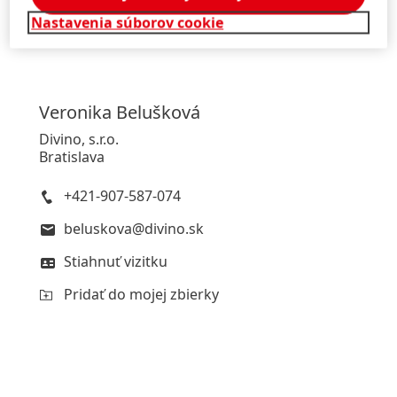
Pridať do mojej zbierky
Nastavenia súborov cookie
Taft GLAM Wavy Styles
Veronika
Belušková
Vysoká
Divino, s.r.o.
Bratislava
Nízka
Pridať do mojej zbierky
+421-907-587-074
beluskova@divino.sk
Stiahnuť vizitku
Pridať do mojej zbierky