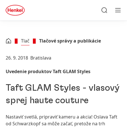
Skip to main content
Skip to footer
quick
search
Hľadať
Men
Tlač
Tlačové správy a publikácie
26. 9. 2018
Bratislava
Uvedenie produktov Taft GLAM Styles
Taft GLAM Styles - vlasový
sprej haute couture
Nastaviť svetlá, pripraviť kameru a akcia! Oslava Taft
od Schwarzkopf sa môže začať, pretože na trh