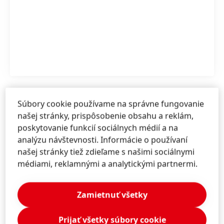
1 z 3
Súbory cookie používame na správne fungovanie
Zuzana
Ozanová
našej stránky, prispôsobenie obsahu a reklám,
poskytovanie funkcií sociálnych médií a na
Henkel Slovensko
Manažérka korporátnej komunikácie
analýzu návštevnosti. Informácie o používaní
Henkel Beauty Care
našej stránky tiež zdieľame s našimi sociálnymi
médiami, reklamnými a analytickými partnermi.
+421 918 421 739
zuzana.ozanova@henkel.com
Zamietnuť všetky
Stiahnuť vizitku
Prijať všetky súbory cookie