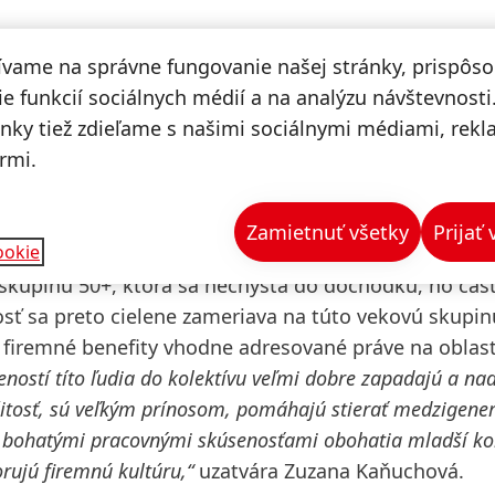
ívame na správne fungovanie našej stránky, prispôs
naží zlepšiť každodenný život seniorov aj ďalším
e funkcií sociálnych médií a na analýzu návštevnosti
družuje zamestnancov, ktorí pravidelne dedikujú svoj
ánky tiež zdieľame s našimi sociálnymi médiami, rek
 dlhé chvíle. V rámci dobrovoľníckych aktivít zamest
rmi.
rganizujú cestovateľské besedy či tvorivé dielne. Se
kladom nordic walkingu, spoznali Maroko či Turecko a
astnoručné ozdobenie textilné tašky.
Zamietnuť všetky
Prijať
ookie
skupinu 50+, ktorá sa nechystá do dôchodku, no čas
ť sa preto cielene zameriava na túto vekovú skupin
i firemné benefity vhodne adresované práve na oblast
eností títo ľudia do kolektívu veľmi dobre zapadajú a na
ežitosť, sú veľkým prínosom, pomáhajú stierať medzigene
mi bohatými pracovnými skúsenosťami obohatia mladší kol
ujú firemnú kultúru,“
uzatvára Zuzana Kaňuchová.