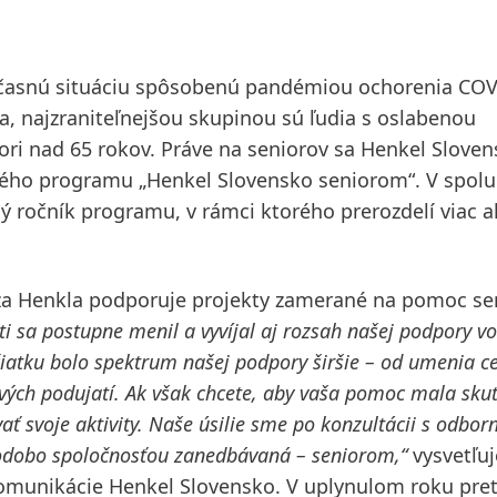
účasnú situáciu spôsobenú pandémiou ochorenia COV
a, najzraniteľnejšou skupinou sú ľudia s oslabenou
ori nad 65 rokov. Práve na seniorov sa Henkel Slove
vého programu „Henkel Slovensko seniorom“. V spolu
ý ročník programu, v rámci ktorého prerozdelí viac a
tza Henkla podporuje projekty zamerané na pomoc s
 sa postupne menil a vyvíjal aj rozsah našej podpory vo
iatku bolo spektrum našej podpory širšie – od umenia ce
ových podujatí. Ak však chcete, aby vaša pomoc mala sku
ať svoje aktivity. Naše úsilie sme po konzultácii s odbor
hodobo spoločnosťou zanedbávaná – seniorom,“
vysvetľuj
komunikácie Henkel Slovensko. V uplynulom roku pre