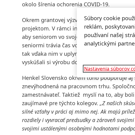
okolo šírenia ochorenia COVID-19.
Súbory cookie použ
Okrem grantovej výzvy sa Henkel Slovensko s
reklám, poskytovani
projektom. V rámci iniciatívy Henkel helps z
používaní našej str
aby seniorom vo svojej komunite spríjemnili
analytickými partne
seniormi trávia čas vonku na prechádzkach, o
tak vďaka nim v uplynulom roku priučili zá
vyskúšali si výrobu domácej kozmetiky či vl
Nastavenia súborov c
Henkel Slovensko okrem toho podporuje aj 
znevýhodnená na pracovnom trhu. Spoločnos
zamestnávateľ. Taktiež myslí na to, aby bol
zaujímavé pre týchto kolegov.
„Z našich skús
silné vzťahy v práci aj mimo nej. Ak majú príl
rozdiely i vyvracať predsudky a zároveň svoji
svojimi ustálenými osobnými hodnotami podpor