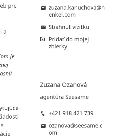
progr
ieb pre
zuzana.kanuchova@h
Slove
enkel.com
u
Stiahnuť vizitku
i a
V
Pridať do mojej
Ní
zbierky
Pr
ľom je
enej
jasnú
Zuzana
Ozanová
agentúra Seesame
.
ytujúce
+421 918 421 739
Žiadosti
 s
ozanova@seesame.c
om
uácie