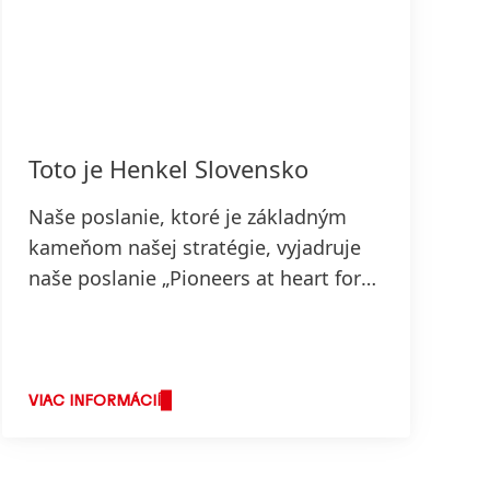
Toto je Henkel Slovensko
Naše poslanie, ktoré je základným
kameňom našej stratégie, vyjadruje
naše poslanie „Pioneers at heart for
the good of generation“, ktoré odráža
hodnoty, za ktorými stojíme a o čo
usilujeme.
VIAC INFORMÁCIÍ