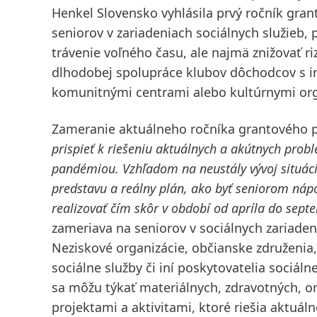
Henkel Slovensko vyhlásila prvý ročník grant
seniorov v zariadeniach sociálnych služieb
trávenie voľného času, ale najmä znižovať ri
dlhodobej spolupráce klubov dôchodcov s i
komunitnými centrami alebo kultúrnymi org
Zameranie aktuálneho ročníka grantového
prispieť k riešeniu aktuálnych a akútnych prob
pandémiou. Vzhľadom na neustály vývoj situáci
predstavu a reálny plán, ako byť seniorom nápo
realizovať čím skôr v období od apríla do sept
zameriava na seniorov v sociálnych zariadeni
Neziskové organizácie, občianske združenia,
sociálne služby či iní poskytovatelia sociáln
sa môžu týkať materiálnych, zdravotných, or
projektami a aktivitami, ktoré riešia aktuál