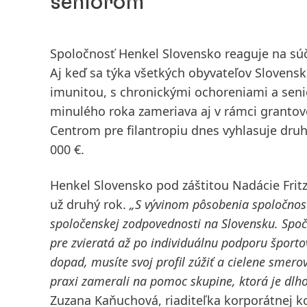
seniorom
Spoločnosť Henkel Slovensko reaguje na s
Aj keď sa týka všetkých obyvateľov Slovensk
imunitou, s chronickými ochoreniami a seni
minulého roka zameriava aj v rámci granto
Centrom pre filantropiu dnes vyhlasuje druh
000 €.
Henkel Slovensko pod záštitou Nadácie Fri
už druhý rok.
„S vývinom pôsobenia spoločnosti
spoločenskej zodpovednosti na Slovensku. Spoč
pre zvieratá až po individuálnu podporu šport
dopad, musíte svoj profil zúžiť a cielene smerov
praxi zamerali na pomoc skupine, ktorá je dl
Zuzana Kaňuchová, riaditeľka korporátnej 