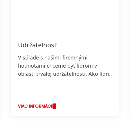
Udržateľnosť
V súlade s našimi firemnými
hodnotami chceme byť lídrom v
oblasti trvalej udržateľnosti. Ako lídri
chceme presadzovať nové inovatívne
riešenia na podporu trvalej
udržateľnosti a zároveň zodpovedne
pristupovať k ďalšiemu posilňovaniu
VIAC INFORMÁCIÍ
nášho podnikania a hospodárskych
úspechov.