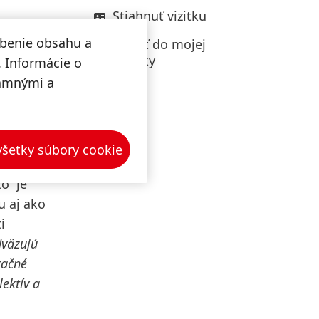
Stiahnuť vizitku
obenie obsahu a
Pridať do mojej
zbierky
. Informácie o
 čas,
lamnými a
nanci so
niori sa
 všetky súbory cookie
to je
u aj ako
i
dväzujú
Otvoriť
račné
obrázok
v
ektív a
Sumou viac ako 40 000 €
Lightboxe
prispeje spoločnosť