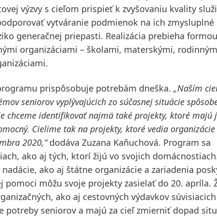
ovej výzvy s cieľom prispieť k zvyšovaniu kvality služ
, podporovať vytváranie podmienok na ich zmysluplné
ziko generačnej priepasti. Realizácia prebieha formo
nými organizáciami – školami, materskými, rodinným
anizáciami.
 programu prispôsobuje potrebám dneška.
„Naším cie
lémov seniorov vyplývajúcich zo súčasnej situácie spôsob
e chceme identifikovať najmä také projekty, ktoré majú 
mocný. Cielime tak na projekty, ktoré vedia organizácie
embra 2020,“
dodáva Zuzana Kaňuchová. Program sa
ach, ako aj tých, ktorí žijú vo svojich domácnostiach
 nadácie, ako aj štátne organizácie a zariadenia posk
ej pomoci môžu svoje projekty zasielať do 20. apríla. 
ganizačných, ako aj cestovných výdavkov súvisiacich
ne potreby seniorov a majú za cieľ zmierniť dopad sit