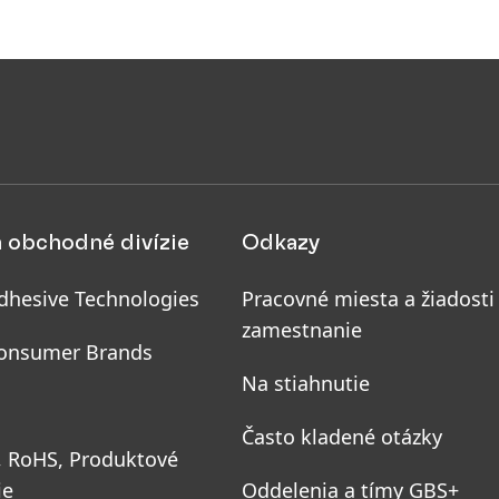
a obchodné divízie
Odkazy
dhesive Technologies
Pracovné miesta a žiadosti
zamestnanie
onsumer Brands
Na stiahnutie
Často kladené otázky
, RoHS, Produktové
ie
Oddelenia a tímy GBS+