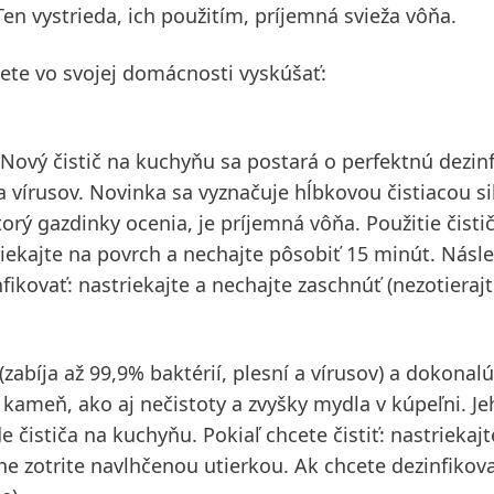
en vystrieda, ich použitím, príjemná svieža vôňa.
te vo svojej domácnosti vyskúšať:
 Nový čistič na kuchyňu sa postará o perfektnú dezinf
 a vírusov. Novinka sa vyznačuje hĺbkovou čistiacou si
 gazdinky ocenia, je príjemná vôňa. Použitie čistič
triekajte na povrch a nechajte pôsobiť 15 minút. Násl
fikovať: nastriekajte a nechajte zaschnúť (nezotierajt
zabíja až 99,9% baktérií, plesní a vírusov) a dokonalú
 kameň, ako aj nečistoty a zvyšky mydla v kúpeľni. J
 čističa na kuchyňu. Pokiaľ chcete čistiť: nastriekajt
e zotrite navlhčenou utierkou. Ak chcete dezinfikova