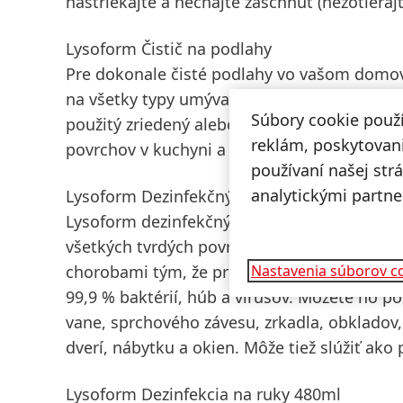
nastriekajte a nechajte zaschnúť (nezotierajt
Lysoform Čistič na podlahy
Pre dokonale čisté podlahy vo vašom domove
na všetky typy umývateľných povrchov, na kto
Súbory cookie použ
použitý zriedený alebo neriedený. Dezinfiku
reklám, poskytovani
povrchov v kuchyni a kúpeľni, a navyše, zan
používaní našej str
analytickými partne
Lysoform Dezinfekčný sprej
Lysoform dezinfekčný sprej je každodenný vi
všetkých tvrdých povrchov a predmetov dom
chorobami tým, že predchádza šíreniu škodliv
Nastavenia súborov c
99,9 % baktérií, húb a vírusov. Môžete ho p
vane, sprchového závesu, zrkadla, obkladov,
dverí, nábytku a okien. Môže tiež slúžiť ako
Lysoform Dezinfekcia na ruky 480ml