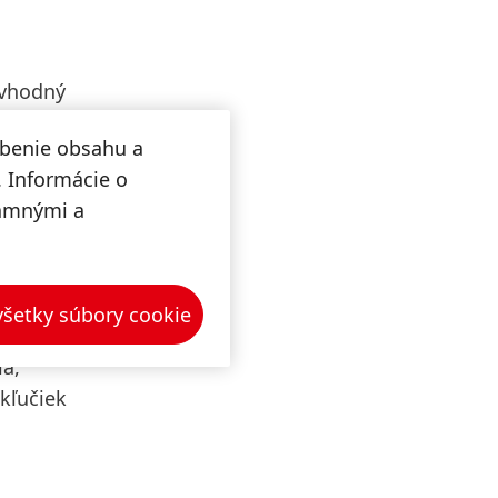
 vhodný
 byť
obenie obsahu a
h
. Informácie o
lamnými a
 takmer
 všetky súbory cookie
ňuje až
la,
kľučiek