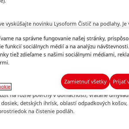
e).
 vyskúšajte novinku Lysoform Čistič na podlahy. Je
rých zabíja až 99,9% baktérií, plesní a vírusov. Môže
ívame na správne fungovanie našej stránky, prispôs
je a odstraňuje nečistoty na podlahách, umývateľnýc
e funkcií sociálnych médií a na analýzu návštevnosti
echáva príjemnú sviežu vôňu.
ánky tiež zdieľame s našimi sociálnymi médiami, rek
rmi.
acúčelový čistič, ktorý možno použiť na dezinfekciu
a ako aj na cestách. Môže chrániť vašu rodinu pred
Zamietnuť všetky
Prijať
ých baktérií a vírusov. Antibakteriálny čistič odstra
ookie
oužiť na rôzne povrchy v domácnosti, vrátane umývad
 dosiek, detských ihrísk, oblastí odpadkových košov, 
 prostriedok na čistenie podláh.