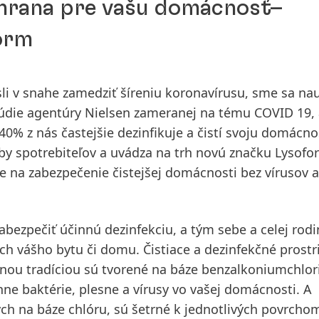
chrana pre vašu domácnosť–
orm
i v snahe zamedziť šíreniu koronavírusu, sme sa nau
štúdie agentúry Nielsen zameranej na tému COVID 19,
 40% z nás častejšie dezinfikuje a čistí svoju domácno
y spotrebiteľov a uvádza na trh novú značku Lysofor
e na zabezpečenie čistejšej domácnosti bez vírusov a
abezpečiť účinnú dezinfekciu, a tým sebe a celej rodi
och vášho bytu či domu. Čistiace a dezinfekčné prostr
čnou tradíciou sú tvorené na báze benzalkoniumchlor
ne baktérie, plesne a vírusy vo vašej domácnosti. A
ých na báze chlóru, sú šetrné k jednotlivých povrcho