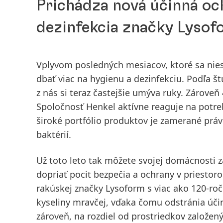
Prichádza nová účinná o
dezinfekcia značky Lysof
Vplyvom posledných mesiacov, ktoré sa niesl
dbať viac na hygienu a dezinfekciu. Podľa 
z nás si teraz častejšie umýva ruky. Zároveň
Spoločnosť Henkel aktívne reaguje na potreb
široké portfólio produktov je zamerané práv
baktérií.
Už toto leto tak môžete svojej domácnosti z
dopriať pocit bezpečia a ochrany v priestor
rakúskej značky Lysoform s viac ako 120-ro
kyseliny mravčej, vďaka čomu odstránia účin
zároveň, na rozdiel od prostriedkov založen