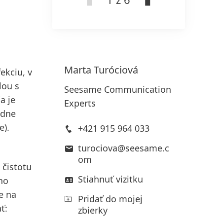
Marta
Turóciová
ekciu, v
lou s
Seesame Communication
a je
Experts
edne
e).
+421 915 964 033
turociova@seesame.c
om
 čistotu
Stiahnuť vizitku
eho
e na
Pridať do mojej
ť:
zbierky