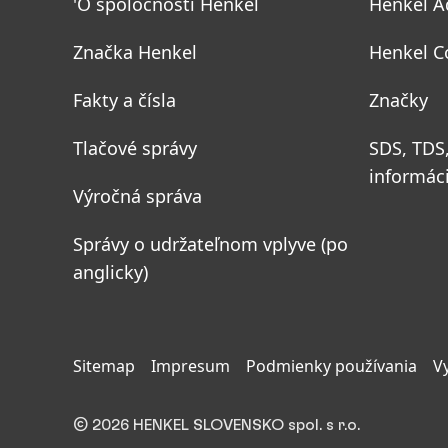
'O spoločnosti Henkel
Henkel A
Značka Henkel
Henkel C
Fakty a čísla
Značky
Tlačové správy
SDS, TDS
informác
Výročná správa
Správy o udržateľnom vplyve
(po
anglicky)
Sitemap
Impresum
Podmienky používania
V
© 2026 HENKEL SLOVENSKO spol. s r.o.