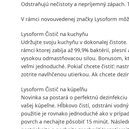
Odstraňujú nečistoty a nepríjemný zápach. T
V rámci novouvedenej značky Lysoform môže
Lysoform Čistič na kuchyňu
Udržujte svoju kuchyňu v dokonalej čistote.
rámci ktorej zabíja až 99,9% baktérií, plesní
vysokou odmastňovacou silou. Bonusom, ktorý
veľmi jednoduché. Pokiaľ chcete čistiť: nas
zotrite navlhčenou utierkou. Ak chcete dezin
Lysoform Čistič na kúpeľňu
Novinka sa postará o perfektnú dezinfekciu (
vašej kúpeľne. Hĺbkovo čistí, odstráni vodný
použitie je rovnako jednoduché ako v prípade
povrch a nechajte pôsobiť 15 minút. Následn