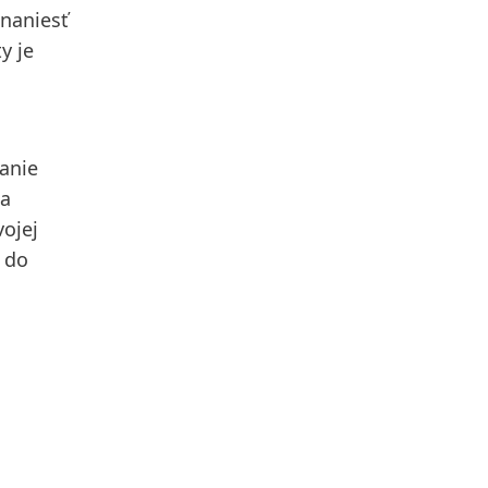
 naniesť
y je
anie
 a
vojej
 do