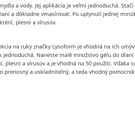
dla a vody. Jej aplikácia je veľmi jednoduchá. Stačí
laní a dôkladne vmasírovať. Po uplynutí jednej minút
érií, plesní a vírusov.
fekcia na ruky značky Lysoform je vhodná na ich umýv
tak jednoduchá. Naneste malé množstvo gélu do dlaní
, plesní a vírusov a je vhodná na 50 použití. Vďaka s
hko prenosný a uskladniteľný, a teda vhodný pomocník