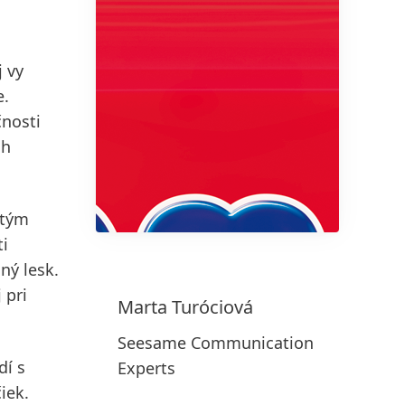
 vy
150 rokov spoločnosti Henkel
e.
Už 150 rokov stojíme na čele
nosti
pokroku, ktorý dáva zmysel. V
ch
spoločnosti Henkel každá zmena
1 z 4
znamená novú príležitosť, preto
podporujeme inovácie, udržateľnosť
 tým
a zodpovednosť, aby sme vybudovali
ti
lepšiu budúcnosť pre všetkých.
ný lesk.
Spoločne.
 pri
Marta
Turóciová
Seesame Communication
VIAC INFORMÁCIÍ
dí s
Experts
iek.