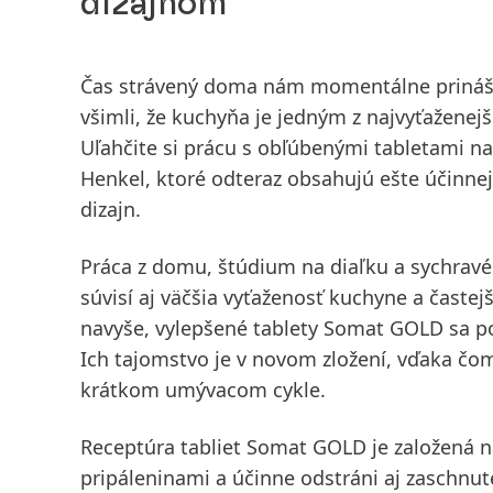
dizajnom
Čas strávený doma nám momentálne prináša 
všimli, že kuchyňa je jedným z najvyťaženejš
Uľahčite si prácu s obľúbenými tabletami 
Henkel, ktoré odteraz obsahujú ešte účinnej
dizajn.
Práca z domu, štúdium na diaľku a sychravé
súvisí aj väčšia vyťaženosť kuchyne a časte
navyše, vylepšené tablety Somat GOLD sa pos
Ich tajomstvo je v novom zložení, vďaka čomu
krátkom umývacom cykle.
Receptúra tabliet Somat GOLD je založená na
pripáleninami a účinne odstráni aj zaschnuté