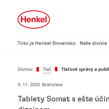
Skip to main content
Skip to footer
Toto je Henkel Slovensko
Naše divízie
Domov
Tlač
Tlačové správy a publ
9. 11. 2020
Bratislava
Tablety Somat s ešte úči