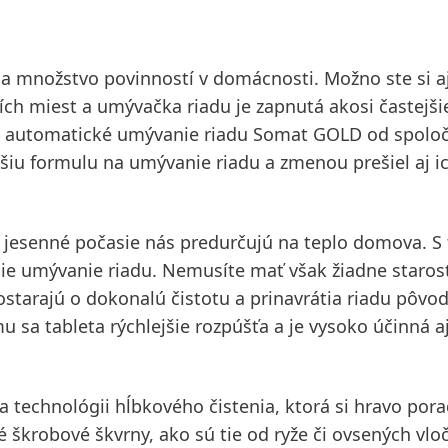
množstvo povinností v domácnosti. Možno ste si aj
ích miest a umývačka riadu je zapnutá akosi častejši
na automatické umývanie riadu Somat GOLD od spoloč
šiu formulu na umývanie riadu a zmenou prešiel aj i
 jesenné počasie nás predurčujú na teplo domova. S
jšie umývanie riadu. Nemusíte mať však žiadne staros
tarajú o dokonalú čistotu a prinavrátia riadu pôvod
 sa tableta rýchlejšie rozpúšťa a je vysoko účinná aj
 technológii hĺbkového čistenia, ktorá si hravo pora
 škrobové škvrny, ako sú tie od ryže či ovsených vloč