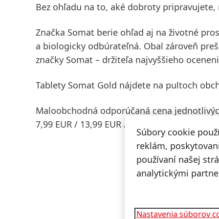
Bez ohľadu na to, aké dobroty pripravujete,
Značka Somat berie ohľad aj na životné prost
a biologicky odbúrateľná. Obal zároveň preš
značky Somat – držiteľa najvyššieho oceneni
Tablety Somat Gold nájdete na pultoch obchod
Maloobchodná odporúčaná cena jednotlivýc
7,99 EUR / 13,99 EUR / 15.99 EUR / 17,99 EU
Súbory cookie použ
reklám, poskytovani
používaní našej str
analytickými partne
Nastavenia súborov c