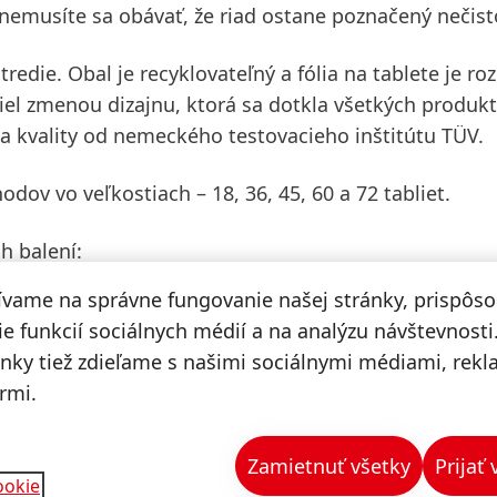
 nemusíte sa obávať, že riad ostane poznačený nečis
redie. Obal je recyklovateľný a fólia na tablete je ro
iel zmenou dizajnu, ktorá sa dotkla všetkých produk
a kvality od nemeckého testovacieho inštitútu TÜV.
ov vo veľkostiach – 18, 36, 45, 60 a 72 tabliet.
h balení:
R /19.99 EUR
ívame na správne fungovanie našej stránky, prispôs
e funkcií sociálnych médií a na analýzu návštevnosti
ánky tiež zdieľame s našimi sociálnymi médiami, rek
rmi.
Zamietnuť všetky
Prijať
ookie