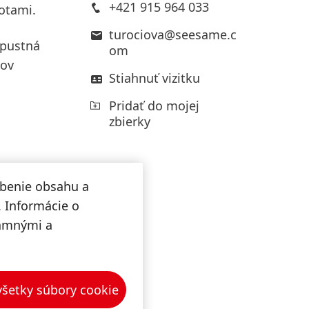
+421 915 964 033
totami.
turociova@seesame.c
zpustná
om
tov
Stiahnuť vizitku
Pridať do mojej
zbierky
obenie obsahu a
. Informácie o
lamnými a
 všetky súbory cookie