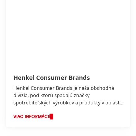
Vysoká
Nízka
Pridať do mojej zbierky
Henkel Consumer Brands
Henkel Consumer Brands je naša obchodná
divízia, pod ktorú spadajú značky
spotrebiteľských výrobkov a produkty v oblasti
Pracích a čistiacich prostriedkov a vlasovej
starostlivosti.
VIAC INFORMÁCIÍ