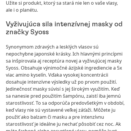
Užite si produkt, ktorý sa stará nie len o vaše vlasy,
ale i o planétu.
Vyživujúca sila intenzívnej masky od
značky Syoss
Synonymom zdravých a lesklých vlasov sú
nepochybne japonské krásky. Ich hlavnými princípmi
sa inšpirovala aj receptúra novej a vyživujúcej masky
Syoss. Obsahuje výnimočné ázijské ingrediencie a 5x
viac amino kyselín. Vďaka vysokej koncentrácii
dosahuje intenzívne výsledky už po prvom použití.
Jedinečnosť masky súvisí s jej širokým využitím. Keď
sa nanesie pred použitím šampónu, zaistí iba jemnú
starostlivosť. To sa odporúča predovšetkým v období,
keď vlasy nie sú vystavené veľkej záťaži. Môžete ju
použiť ako balzam či masku a pre intenzívnu
starostlivosť je ideálne ju nechať pôsobiť cez noc. Ak