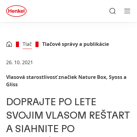
Skip to main content
Skip to footer
quick
search
Hľadať
Men
Tlač
Tlačové správy a publikácie
26. 10. 2021
Vlasová starostlivosť značiek Nature Box, Syoss a
Gliss
DOPRAJTE PO LETE
SVOJIM VLASOM REŠTART
A SIAHNITE PO