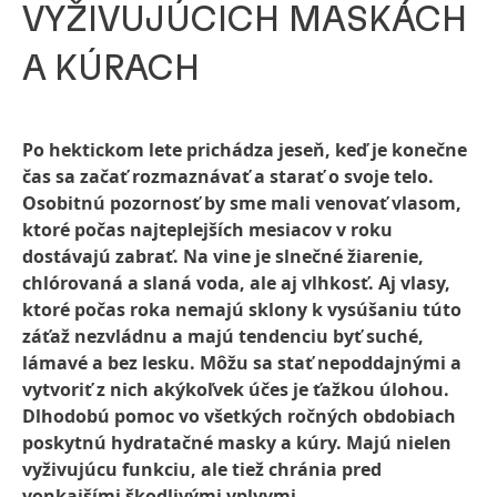
VYŽIVUJÚCICH MASKÁCH
A KÚRACH
Po hektickom lete prichádza jeseň, keď je konečne
čas sa začať rozmaznávať a starať o svoje telo.
Osobitnú pozornosť by sme mali venovať vlasom,
ktoré počas najteplejších mesiacov v roku
dostávajú zabrať. Na vine je slnečné žiarenie,
chlórovaná a slaná voda, ale aj vlhkosť. Aj vlasy,
ktoré počas roka nemajú sklony k vysúšaniu túto
záťaž nezvládnu a majú tendenciu byť suché,
lámavé a bez lesku. Môžu sa stať nepoddajnými a
vytvoriť z nich akýkoľvek účes je ťažkou úlohou.
Dlhodobú pomoc vo všetkých ročných obdobiach
poskytnú hydratačné masky a kúry. Majú nielen
vyživujúcu funkciu, ale tiež chránia pred
vonkajšími škodlivými vplyvmi.