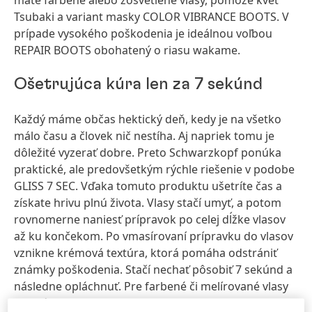
máte farbené alebo zosvetlené vlasy, pomôže kvet
Tsubaki a variant masky COLOR VIBRANCE BOOTS. V
prípade vysokého poškodenia je ideálnou voľbou
REPAIR BOOTS obohatený o riasu wakame.
Ošetrujúca kúra len za 7 sekúnd
Každý máme občas hektický deň, kedy je na všetko
málo času a človek nič nestíha. Aj napriek tomu je
dôležité vyzerať dobre. Preto Schwarzkopf ponúka
praktické, ale predovšetkým rýchle riešenie v podobe
GLISS 7 SEC. Vďaka tomuto produktu ušetríte čas a
získate hrivu plnú života. Vlasy stačí umyť, a potom
rovnomerne naniesť prípravok po celej dĺžke vlasov
až ku končekom. Po vmasírovaní prípravku do vlasov
vznikne krémová textúra, ktorá pomáha odstrániť
známky poškodenia. Stačí nechať pôsobiť 7 sekúnd a
následne opláchnuť. Pre farbené či melírované vlasy
je ideálny GLISS 7 SEC COLOUR PERFECTOR s