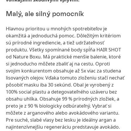
Malý, ale silný pomocník
Hlavnou prioritou u mnohých spotrebiteľov je
okamžitá a jednoduchá pomoc. Dôležitým kritériom
sú prírodné ingrediencie, a tiež udržateľnosť
produktu. Všetky spomínané body spĺňa HAIR SHOT
od Nature Boxu. Má praktické menšie balenie, ktoré
si jednoducho môžete zbaliť aj na cestu. Oproti
svojim konkurentom obsahuje až 5x viac za studena
lisovaných olejov. Vďaka tomuto zloženiu stačí nechať
pôsobiť masku iba 30 sekúnd. Obal je vyrobený z
100% social plastu a detegovateľného uzáveru bez
obsahu uhlíka. Obsahuje 99 % prírodných zložiek, a
preto je z 90 % biologicky odbúrateľný. Vybrať si
môžete z arganového alebo avokádového variantu.
Pre suché, slabé vlasy bez lesku je ideálny argan a
najintenzívnejšiu regeneráciu predstavuje avokádo.