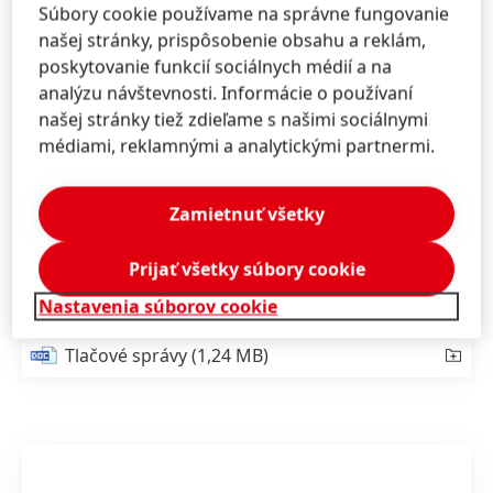
brusnicovým extraktom a hyaluronovým komplexom.
Súbory cookie používame na správne fungovanie
V prípade namáhaných či poškodených vlasov zaistí
našej stránky, prispôsobenie obsahu a reklám,
lesk a pružnosť GLISS 7 SEC OIL NUTRITIVE, vďaka
poskytovanie funkcií sociálnych médií a na
Omega 9 mastným kyselinám a marulovému oleju. A
analýzu návštevnosti. Informácie o používaní
GLISS 7 SEC ULTIMATE REPAIR s tekutým keratínom a
našej stránky tiež zdieľame s našimi sociálnymi
perlovým extraktom znižuje lámavosť poškodených a
médiami, reklamnými a analytickými partnermi.
suchých vlasov pri česaní až o 90%*.
Zamietnuť všetky
*V porovnaní s poškodenými vlasmi.
Prijať všetky súbory cookie
Nastavenia súborov cookie
Tlačové správy
(1,24 MB)