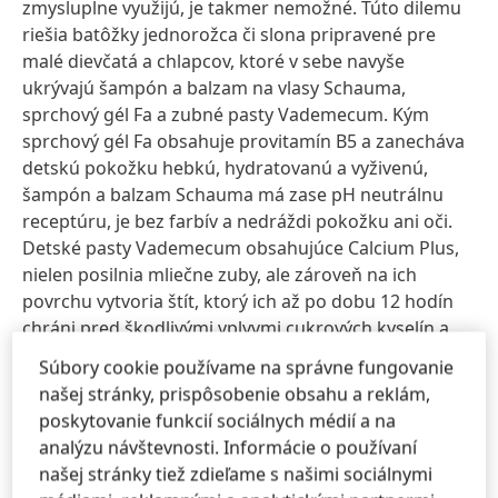
zmysluplne využijú, je takmer nemožné. Túto dilemu
riešia batôžky jednorožca či slona pripravené pre
malé dievčatá a chlapcov, ktoré v sebe navyše
ukrývajú šampón a balzam na vlasy Schauma,
sprchový gél Fa a zubné pasty Vademecum. Kým
sprchový gél Fa obsahuje provitamín B5 a zanecháva
detskú pokožku hebkú, hydratovanú a vyživenú,
šampón a balzam Schauma má zase pH neutrálnu
receptúru, je bez farbív a nedráždi pokožku ani oči.
Detské pasty Vademecum obsahujúce Calcium Plus,
nielen posilnia mliečne zuby, ale zároveň na ich
povrchu vytvoria štít, ktorý ich až po dobu 12 hodín
chráni pred škodlivými vplyvmi cukrových kyselín a
tým predchádzajú vzniku zubných kazov.
Súbory cookie používame na správne fungovanie
našej stránky, prispôsobenie obsahu a reklám,
Ideálne pre každého muža
poskytovanie funkcií sociálnych médií a na
analýzu návštevnosti. Informácie o používaní
Či už vyberáte darček pre aktívneho muža alebo
našej stránky tiež zdieľame s našimi sociálnymi
milovníka stylingu, vyskúšajte balíčky, ktoré spájajú