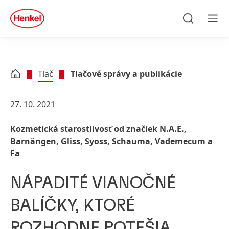
Skip to main content
Skip to footer
quick
search
Hľadať
Men
Tlač
Tlačové správy a publikácie
27. 10. 2021
Kozmetická starostlivosť od značiek N.A.E.,
Barnängen, Gliss, Syoss, Schauma, Vademecum a
Fa
NÁPADITÉ VIANOČNÉ
BALÍČKY, KTORÉ
ROZHODNE POTEŠIA