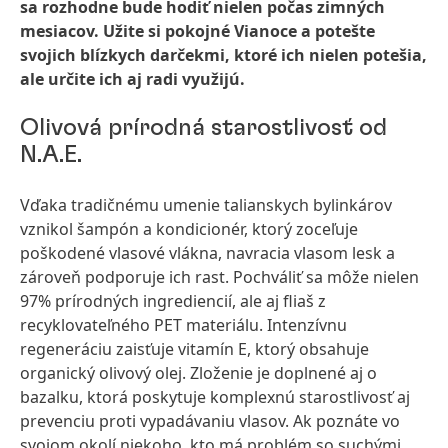
sa rozhodne bude hodiť nielen počas zimných
mesiacov. Užite si pokojné Vianoce a potešte
svojich blízkych darčekmi, ktoré ich nielen potešia,
ale určite ich aj radi využijú.
Olivová prírodná starostlivosť od
N.A.E.
Vďaka tradičnému umenie talianskych bylinkárov
vznikol šampón a kondicionér, ktorý zoceľuje
poškodené vlasové vlákna, navracia vlasom lesk a
zároveň podporuje ich rast. Pochváliť sa môže nielen
97% prírodných ingrediencií, ale aj fliaš z
recyklovateľného PET materiálu. Intenzívnu
regeneráciu zaisťuje vitamín E, ktorý obsahuje
organický olivový olej. Zloženie je doplnené aj o
bazalku, ktorá poskytuje komplexnú starostlivosť aj
prevenciu proti vypadávaniu vlasov. Ak poznáte vo
svojom okolí niekoho, kto má problém so suchými