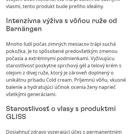
vlasmi, tento produkt bude preňho ideálny.
Intenzívna výživa s vôňou ruže od
Barnängen
Mnoho ľudí počas zimných mesiacov trápi suchá
pokožka. Je to spôsobené predovšetkým zmenou
počasia a extrémnymi podmienkami. Vyživujúcu
starostlivosť poskytne sprchový gél a telový krém s
olejom z divej ruže, ktorý je zároveň doplnený o
unikátnu prísadu Cold cream. Príjemnú vôňu, vkusné
balenie a hydratujúci účinok ocenia ženy naprieč
všetkými generáciami.
Starostlivosť o vlasy s produktmi
GLISS
Dosiahnuť zdravo vyzerajúci účes s permanentným