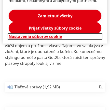
médiami, reklamnými a analytickými partnermi.
produkty Fa Men a Syoss. Šampón Syoss Men Clean &
Cool je určený pre normálne až mastné vlasy. Mentol,
Zamietnuť všetky
ktorý šampón obsahuje, prirodzene osviežuje
pokožku hlavy. Sprchový gél a dezodorant Fa Men
XTRA je ideálnou vzpruhou pre každého muža, ktorý
Prijať všetky súbory cookie
po športe potrebuje dobiť energiu. Ďalší z variantov
Nastavenia súborov cookie
ponúka šampón Syoss Men Power, ktorý zaručuje
väčší objem a pružnosť vlasov. Tajomstvo sa ukrýva v
zložení, ktoré je obohatené o kofeín. Ku konečnému
stylingu pomôže pasta Got2b, ktorá zaistí ten správny
plážový strapatý look aj v zime.
Tlačové správy
(1,92 MB)