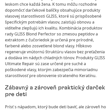
leskom chce každá žena. K tomu môžu rozhodne
dopomôcť darčekové balíčky obsahujúce produkty
vlasovej starostlivosti GLISS, ktoré sú prispôsobené
špecifickým potrebám vlasov, zaisťujú obnovu a
viditeľne zlepšujú ich kvalitu. Kombinácia produktov
rady GLISS Blond Perfector so zmesou peptidov a
extraktom z čučoriedok je určená pre prírodné,
farbené alebo zosvetlené blond vlasy. Hĺbkovo
regeneruje vnútornú štruktúru vlasov bez preťaženia
a dodáva im nádych chladných tónov. Produkty GLISS
Ultimate Repair sú zase určené pre suché a
poškodené vlasy, ktorým zabezpečia mimoriadnu
starostlivosť pre obnovenie strateného Keratínu.
Zábavný a zároveň praktický darček
pre deti
Prísť s nápadom, ktorý bude deti baviť, ale zároveň ho