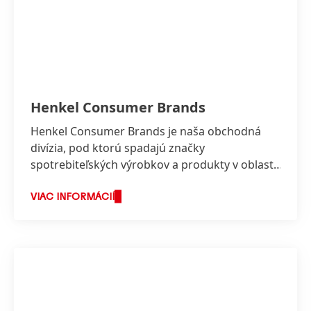
Henkel Consumer Brands
Henkel Consumer Brands je naša obchodná
divízia, pod ktorú spadajú značky
spotrebiteľských výrobkov a produkty v oblasti
Pracích a čistiacich prostriedkov a vlasovej
starostlivosti.
VIAC INFORMÁCIÍ