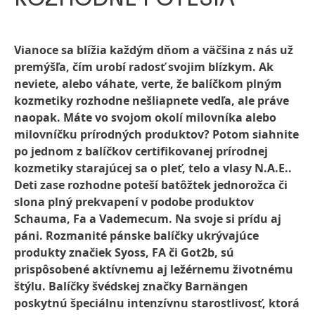
Vianoce sa blížia každým dňom a väčšina z nás už
premýšľa, čím urobí radosť svojim blízkym. Ak
neviete, alebo váhate, verte, že balíčkom plným
kozmetiky rozhodne nešliapnete vedľa, ale práve
naopak. Máte vo svojom okolí milovníka alebo
milovníčku prírodných produktov? Potom siahnite
po jednom z balíčkov certifikovanej prírodnej
kozmetiky starajúcej sa o pleť, telo a vlasy N.A.E..
Deti zase rozhodne poteší batôžtek jednorožca či
slona plný prekvapení v podobe produktov
Schauma, Fa a Vademecum. Na svoje si prídu aj
páni. Rozmanité pánske balíčky ukrývajúce
produkty značiek Syoss, FA či Got2b, sú
prispôsobené aktívnemu aj ležérnemu životnému
štýlu. Balíčky švédskej značky Barnängen
poskytnú špeciálnu intenzívnu starostlivosť, ktorá