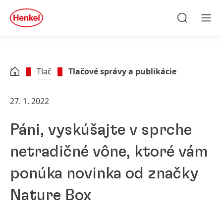
Skip to main content
Skip to footer
quick
search
Hľadať
Men
Tlač
Tlačové správy a publikácie
27. 1. 2022
Páni, vyskúšajte v sprche
netradičné vône, ktoré vám
ponúka novinka od značky
Nature Box