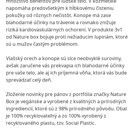
množstvo benefitov pre ľudské telo. V kozmetike
napomáha predovšetkým k hĺbkovému čisteniu
pokožky od rôznych nečistôt. Konope má zase
blahodarné účinky na trávenie a rovnako znižuje
riziká kardiovaskulárnych ochorení. V produkte 3v1
od Nature box bojuje proti nežiaducim lupinám, ktoré
sú u mužov častým problémom.
Vlašský orech a konope sú síce neobvyklé suroviny,
avšak zaručene vás prekvapia ich blahodarné účinky
pre vaše telo, ale aj ich príjemná vôňa, ktorá vás bude
sprevádzať celý deň.
Zloženie novinky pre pánov z portfólia značky Nature
Box je vegánske a vyrobené z kvalitných a prírodných
ingrediencií, ktoré sú z 98% prírodného pôvodu. Obal
je 100% recyklovateľný a zo 100% vyrobený z
recyklovaného plastu, tzv. Social Plastic.