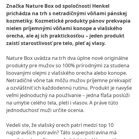
Značka Nature Box od spoločnosti Henkel
prichádza na trh s netradičnými vôňami pánskej
kozmetiky. Kozmetické produkty pánov prekvapia
nielen príjemnými vôňami konope a vlašského
orecha, ale aj ich praktickosťou – jeden produkt
zaistí starostlivosť pre telo, pleť aj vlasy.
Nature Box uvádza na trh dva úplne nové originálne
produkty pre mužov so 100% prírodnými za studena
lisovanými olejmi z vlašského orecha alebo konope.
Netradičné vône tak môžu mužov príjemne prekvapiť
a ozvláštniť ich každodennú rutinu. Produkt je navyše
veľmi jednoduchý na používanie – jedna fľaša poslúži
na umytie celého tela, pleti i vlasov. A práve túto
jednoduchosť muži určite ocenia.
Vedeli ste, že vlašský orech patrí medzi top 10
najzdravších potravín? Táto superpotravina má