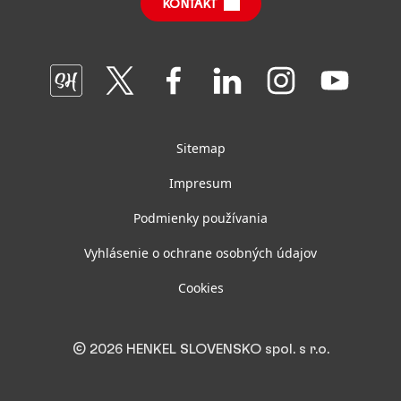
Správy o udržateľnom vplyve
(po anglicky)
KONTAKT
Často kladené otázky
Oddelenia a tímy GBS+ Bratislava
Join
Join
Join
Join
Join
Join
us
us
us
us
us
us
on
on
on
on
on
on
SmartHead
Twitter
Facebook
LinkedIn
Instagram
YouTube
Sitemap
Impresum
Podmienky používania
Vyhlásenie o ochrane osobných údajov
Cookies
© 2026 HENKEL SLOVENSKO spol. s r.o.