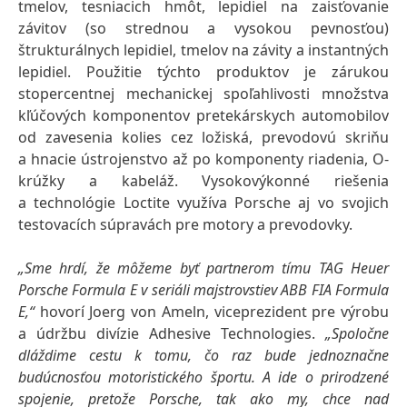
tmelov, tesniacich hmôt, lepidiel na zaisťovanie
závitov
(so strednou a vysokou pevnosťou)
štrukturálnych lepidiel, tmelov na závity a instantných
lepidiel. Použitie týchto produktov je zárukou
stopercentnej mechanickej spoľahlivosti množstva
kľúčových komponentov pretekárskych automobilov
od zavesenia kolies cez ložiská, prevodovú skriňu
a hnacie ústrojenstvo až po komponenty riadenia, O-
krúžky a kabeláž. Vysokovýkonné riešenia
a technológie Loctite využíva Porsche aj vo svojich
testovacích súpravách pre motory a prevodovky.
„Sme hrdí, že môžeme byť partnerom tímu TAG Heuer
Porsche Formula E v seriáli majstrovstiev ABB FIA Formula
E,“
hovorí Joerg von Ameln, viceprezident pre výrobu
a údržbu divízie Adhesive Technologies.
„Spoločne
dláždime cestu k tomu, čo raz bude jednoznačne
budúcnosťou motoristického športu.
A ide o prirodzené
spojenie, pretože Porsche, tak ako my, chce nad