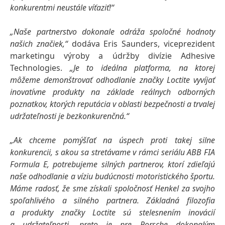
konkurentmi neustále víťaziť!“
„Naše partnerstvo dokonale odráža spoločné hodnoty
našich značiek,“
dodáva Eris Saunders, viceprezident
marketingu výroby a údržby divízie Adhesive
Technologies.
„Je to ideálna platforma, na ktorej
môžeme demonštrovať odhodlanie značky Loctite vyvíjať
inovatívne produkty na základe reálnych odborných
poznatkov, ktorých reputácia v oblasti bezpečnosti a trvalej
udržateľnosti je bezkonkurenčná.“
„Ak chceme pomýšľať na úspech proti takej silne
konkurencii, s akou sa stretávame v rámci seriálu ABB FIA
Formula E, potrebujeme silných partnerov, ktorí zdieľajú
naše odhodlanie a víziu budúcnosti motoristického športu.
Máme radosť, že sme získali spoločnosť Henkel za svojho
spoľahlivého a silného partnera.
Základná filozofia
a produkty značky Loctite sú stelesnením inovácií
a udržateľnosti, preto je pre Porsche dokonalým