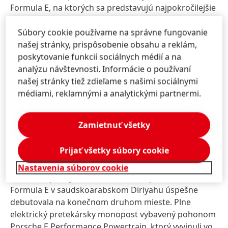
Formula E, na ktorých sa predstavujú najpokročilejšie
technológie v oblasti e-mobility, nájdete
na
newsroom.porsche.com/formulae
a
Súbory cookie používame na správne fungovanie
media.porsche.com/formulae.
našej stránky, prispôsobenie obsahu a reklám,
poskytovanie funkcií sociálnych médií a na
LOCTITE® je registrovaná ochranná známka
analýzu návštevnosti. Informácie o používaní
spoločnosti Henkel, resp. jej pridružených
našej stránky tiež zdieľame s našimi sociálnymi
spoločností v Nemecku, USA a inde.
médiami, reklamnými a analytickými partnermi.
O tíme Porsche vo formule E
Zamietnuť všetky
S vozidlom Porsche 99X Electric sa spoločnosť
Prijať všetky súbory cookie
Porsche v roku 2019 po dlhých tridsiatich rokoch
vrátila do pretekárskeho sveta monopostov, keď v
Nastavenia súborov cookie
úvodnom podujatí šiesteho ročníka pretekov ABB
Formula E v saudskoarabskom Diriyahu úspešne
debutovala na konečnom druhom mieste. Plne
elektrický pretekársky monopost vybavený pohonom
Porsche E Performance Powertrain, ktorý vyvinuli vo