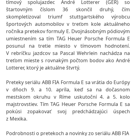
tímový spolujazdec André Lotterer
(GER) so
štartovným číslom 36 skončil druhý, čím
skompletizoval triumf stuttgartského výrobcu
športových automobilov v treťom kole aktuálneho
ročníka pretekov formuly E. Dvojnásobným pódiovým
umiestnením sa tím TAG Heuer Porsche Formula E
posunul na tretie miesto v tímovom hodnotení.
V rebríčku jazdcov sa Pascal Wehrlein nachádza na
treťom mieste s rovnakým počtom bodov ako André
Lotterer, ktorý je aktuálne štvrtý.
Preteky seriálu ABB FIA Formula E sa vrátia do Európy
v dňoch 9. a 10. apríla, keď sa na dočasnom
mestskom okruhu v Ríme uskutoční 4. a 5. kolo
majstrovstiev. Tím TAG Heuer Porsche Formula E sa
pokúsi zopakovať svoj predchádzajúci úspech
z Mexika.
Podrobnosti o pretekoch a novinky zo seriálu ABB FIA