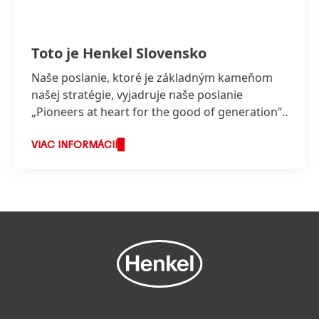
Toto je Henkel Slovensko
Naše poslanie, ktoré je základným kameňom
našej stratégie, vyjadruje naše poslanie
„Pioneers at heart for the good of generation“,
ktoré odráža hodnoty, za ktorými stojíme a o
čo usilujeme.
VIAC INFORMÁCIÍ