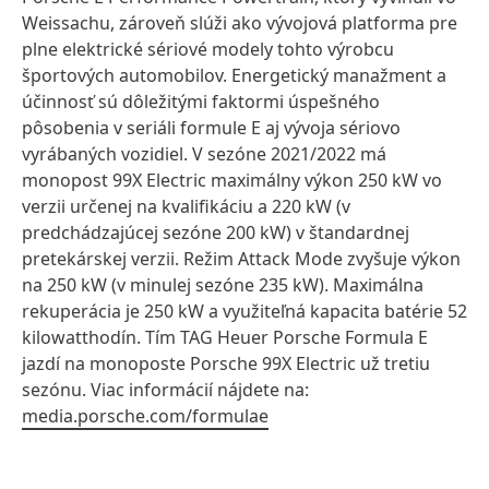
Weissachu, zároveň slúži ako vývojová platforma pre
plne elektrické sériové modely tohto výrobcu
športových automobilov. Energetický manažment a
účinnosť sú dôležitými faktormi úspešného
pôsobenia v seriáli formule E aj vývoja sériovo
vyrábaných vozidiel. V sezóne 2021/2022 má
monopost 99X Electric maximálny výkon 250 kW vo
verzii určenej na kvalifikáciu a 220 kW (v
predchádzajúcej sezóne 200 kW) v štandardnej
pretekárskej verzii. Režim Attack Mode zvyšuje výkon
na 250 kW (v minulej sezóne 235 kW). Maximálna
rekuperácia je 250 kW a využiteľná kapacita batérie 52
kilowatthodín. Tím TAG Heuer Porsche Formula E
jazdí na monoposte Porsche 99X Electric už tretiu
sezónu. Viac informácií nájdete na:
media.porsche.com/formulae