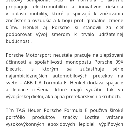
propaguje elektromobilitu a inovatívne riešenia
v oblasti mobility, ktoré prispievajú k znižovaniu
znečistenia ovzdušia a k boju proti globálnej zmene
klímy. Henkel aj Porsche si stanovili za cieľ
podporovať vývoj smerom k trvalo udržateľnej
budúcnosti.
Porsche Motorsport neustále pracuje na zlepšovaní
účinnosti a spoľahlivosti monopostu Porsche 99X
Electric, s ktorým sa zúčastňuje série
najambicióznejších automobilových pretekov na
svete – ABB FIA Formula E. Henkel dodáva spájacie
a lepiace riešenia, ktoré majú využitie tak vo
vývojárskej dielni, ako aj na pretekárskych okruhoch.
Tím TAG Heuer Porsche Formula E používa široké
portfólio produktov značky Loctite vrátane
vysokovýkonných epoxidových lepidiel, výplňových