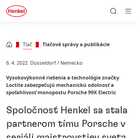
Skip to main content
Skip to footer
quick
search
Hľadať
Men
Tlač
Tlačové správy a publikácie
6. 4. 2022
Düsseldorf / Nemecko
Vysokovýkonné riešenia a technológie značky
Loctite zabezpečujú mechanickú odolnosť a
spoľahlivosť monopostu Porsche 99X Electric
Spoločnosť Henkel sa stala
partnerom tímu Porsche v
seriáli majstrovstiev sveta