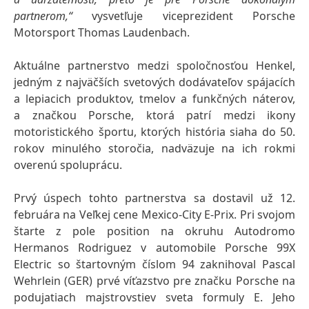
partnerom,“
vysvetľuje viceprezident Porsche
Motorsport Thomas Laudenbach.
Aktuálne partnerstvo medzi spoločnosťou Henkel,
jedným z najväčších svetových dodávateľov spájacích
a lepiacich produktov, tmelov a funkčných náterov,
a značkou Porsche, ktorá patrí medzi ikony
motoristického športu, ktorých história siaha do 50.
rokov minulého storočia, nadväzuje na ich rokmi
overenú spoluprácu.
Prvý úspech tohto partnerstva sa dostavil už 12.
februára na Veľkej cene Mexico-City E-Prix. Pri svojom
štarte z pole position na okruhu Autodromo
Hermanos Rodriguez v automobile Porsche 99X
Electric so štartovným číslom 94 zaknihoval Pascal
Wehrlein
(GER) prvé víťazstvo pre značku Porsche na
podujatiach majstrovstiev sveta formuly E. Jeho