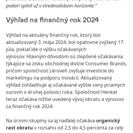
podarí splniť už v strednodobom horizonte.“
Výhľad na finančný rok 2024
Výhľad na aktuálny finančný rok, ktorý bol
aktualizovaný 3. mája 2024, bol opätovne zvýšený 17.
júla, pokiaľ ide o výšku očakávaných
výnosov. Hlavným dôvodom sú zlepšené očakávania
týkajúce sa zisku obchodnej divízie Consumer Brands,
pričom spoločnosť zároveň zvyšuje investície do
marketingu na podporu inovácií. Aktualizovaný
výhľad zohľadňuje aj očakávané vyššie ceny priamych
surovín v druhej polovici roka. Spoločnosť Henkel
teraz očakáva nižšie uvedený vývoj obratu a výnosov
za finančný rok 2024:
Na úrovni skupiny sa aj naďalej očakáva
organický
rast obratu
v rozsahu od 2,5 do 4,5 percenta za cely