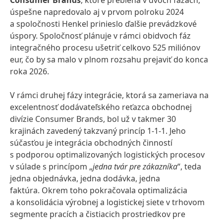
Consumer Brands
, ktoré prebieha v dvoch fázach,
úspešne napredovalo aj v prvom polroku 2024
a spoločnosti Henkel prinieslo ďalšie prevádzkové
úspory. Spoločnosť plánuje v rámci obidvoch fáz
integračného procesu ušetriť celkovo 525 miliónov
eur, čo by sa malo v plnom rozsahu prejaviť do konca
roka 2026.
V rámci druhej fázy integrácie, ktorá sa zameriava na
excelentnosť dodávateľského reťazca obchodnej
divízie Consumer Brands, bol už v takmer 30
krajinách zavedený takzvaný princíp 1-1-1. Jeho
súčasťou je integrácia obchodných činností
s podporou optimalizovaných logistických procesov
v súlade s princípom „
jedna tvár pre zákazníka
“, teda
jedna objednávka, jedna dodávka, jedna
faktúra. Okrem toho pokračovala optimalizácia
a konsolidácia výrobnej a logistickej siete v trhovom
segmente pracích a čistiacich prostriedkov pre