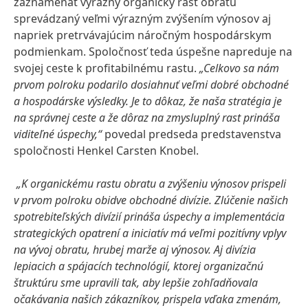
zaznamenať výrazný organický rast obratu
sprevádzaný veľmi výrazným zvýšením výnosov aj
napriek pretrvávajúcim náročným hospodárskym
podmienkam. Spoločnosť teda úspešne napreduje na
svojej ceste k profitabilnému rastu.
„Celkovo sa nám
prvom polroku podarilo dosiahnuť veľmi dobré obchodné
a hospodárske výsledky. Je to dôkaz, že naša stratégia je
na správnej ceste a že dôraz na zmysluplný rast prináša
viditeľné úspechy,“
povedal predseda predstavenstva
spoločnosti Henkel Carsten Knobel.
„K organickému rastu obratu a zvýšeniu výnosov prispeli
v prvom polroku obidve obchodné divízie. Zlúčenie našich
spotrebiteľských divízií prináša úspechy a implementácia
strategických opatrení a iniciatív má veľmi pozitívny vplyv
na vývoj obratu, hrubej marže aj výnosov. Aj divízia
lepiacich a spájacích technológií, ktorej organizačnú
štruktúru sme upravili tak, aby lepšie zohľadňovala
očakávania našich zákazníkov, prispela vďaka zmenám,