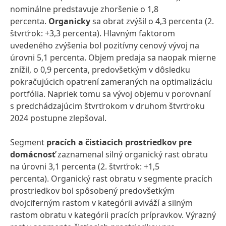
nominálne predstavuje zhoršenie o 1,8
percenta.
Organicky
sa obrat zvýšil o 4,3 percenta (2.
štvrťrok: +3,3 percenta). Hlavným faktorom
uvedeného zvýšenia bol pozitívny cenový vývoj na
úrovni 5,1 percenta. Objem predaja sa naopak mierne
znížil, o 0,9 percenta, predovšetkým v dôsledku
pokračujúcich opatrení zameraných na optimalizáciu
portfólia. Napriek tomu sa vývoj objemu v porovnaní
s predchádzajúcim štvrťrokom v druhom štvrťroku
2024 postupne zlepšoval.
Segment
pracích a čistiacich prostriedkov pre
domácnosť
zaznamenal silný organický rast obratu
na úrovni 3,1 percenta (2. štvrťrok: +1,5
percenta). Organický rast obratu v segmente pracích
prostriedkov bol spôsobený predovšetkým
dvojciferným rastom v kategórii aviváží a silným
rastom obratu v kategórii pracích prípravkov. Výrazný