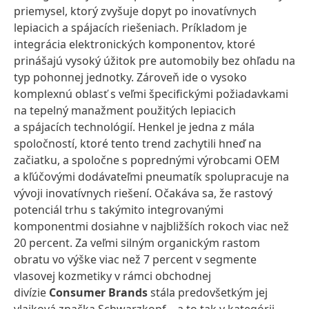
priemysel, ktorý zvyšuje dopyt po inovatívnych
lepiacich a spájacích riešeniach. Príkladom je
integrácia elektronických komponentov, ktoré
prinášajú vysoký úžitok pre automobily bez ohľadu na
typ pohonnej jednotky. Zároveň ide o vysoko
komplexnú oblasť s veľmi špecifickými požiadavkami
na tepelný manažment použitých lepiacich
a spájacích technológií. Henkel je jedna z mála
spoločností, ktoré tento trend zachytili hneď na
začiatku, a spoločne s poprednými výrobcami OEM
a kľúčovými dodávateľmi pneumatík spolupracuje na
vývoji inovatívnych riešení. Očakáva sa, že rastový
potenciál trhu s takýmito integrovanými
komponentmi dosiahne v najbližších rokoch viac než
20 percent. Za veľmi silným organickým rastom
obratu vo výške viac než 7 percent v segmente
vlasovej kozmetiky v rámci obchodnej
divízie
Consumer Brands
stála predovšetkým jej