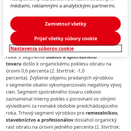
Trhový segment produktov pre
médiami, reklamnými a analytickými partnermi.
mobilitu
a
elektronický priemysel
dosiahol veľmi
silné zvýšenie organického obratu na úrovni 5,3
percenta (2. štvrťrok: +6,8 percenta). K rastu prispeli
Zamietnuť všetky
všetky kategórie, ale predovšetkým výrobky pre
elektronický priemysel, ktoré dosiahli dvojciferný
Prijať všetky súbory cookie
organický rast obratu v porovnaní so slabým
Nastavenia súborov cookie
rovnakým obdobím predchádzajúceho
roka. V segmente
obalov a spotrebného
tovaru
došlo k organickému poklesu obratu na
úrovni 0,6 percenta (2. štvrťrok: -1,0
percenta). Zvýšenie objemu predaných výrobkov
v segmente obalov vykompenzovalo negatívny vývoj
cien. Segment spotrebného tovaru celkovo
zaznamenal mierny pokles v porovnaní so silnými
výsledkami za rovnaké obdobie predchádzajúceho
roka. Trhový segment výrobkov pre
remeselníkov,
stavebníctvo a profesionálov
dosiahol organický
rast obratu na úrovni jedného percenta (2. štvrťrok: