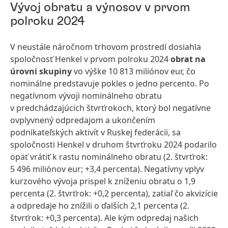
Vývoj obratu a výnosov v prvom
polroku 2024
V neustále náročnom trhovom prostredí dosiahla
spoločnosť Henkel v prvom polroku 2024
obrat na
úrovni skupiny
vo výške 10 813 miliónov eur, čo
nominálne predstavuje pokles o jedno percento. Po
negatívnom vývoji nominálneho obratu
v predchádzajúcich štvrťrokoch, ktorý bol negatívne
ovplyvnený odpredajom a ukončením
podnikateľských aktivít v Ruskej federácii, sa
spoločnosti Henkel v druhom štvrťroku 2024 podarilo
opäť vrátiť k rastu nominálneho obratu (2. štvrťrok:
5 496 miliónov eur; +3,4 percenta). Negatívny vplyv
kurzového vývoja prispel k zníženiu obratu o 1,9
percenta (2. štvrťrok: +0,2 percenta), zatiaľ čo akvizície
a odpredaje ho znížili o ďalších 2,1 percenta (2.
štvrťrok: +0,3 percenta). Ale kým odpredaj našich