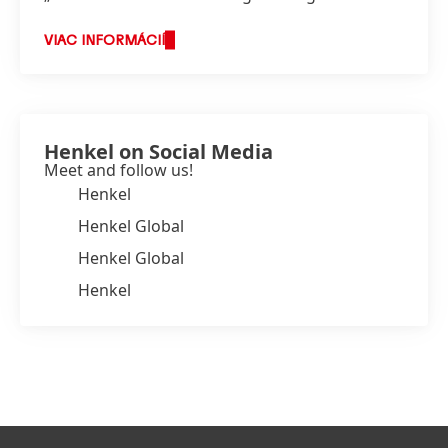
ktoré odráža hodnoty, za ktorými stojíme a o
čo usilujeme.
VIAC INFORMÁCIÍ
Henkel on Social Media
Meet and follow us!
Henkel
Henkel Global
Henkel Global
Henkel