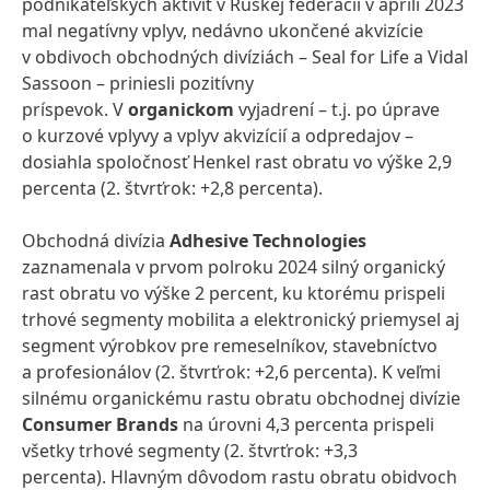
podnikateľských aktivít v Ruskej federácii v apríli 2023
mal negatívny vplyv, nedávno ukončené akvizície
v obdivoch obchodných divíziách – Seal for Life a Vidal
Sassoon – priniesli pozitívny
príspevok. V
organickom
vyjadrení – t.j. po úprave
o kurzové vplyvy a vplyv akvizícií a odpredajov –
dosiahla spoločnosť Henkel rast obratu vo výške 2,9
percenta (2. štvrťrok: +2,8 percenta).
Obchodná divízia
Adhesive Technologies
zaznamenala v prvom polroku 2024 silný organický
rast obratu vo výške 2 percent, ku ktorému prispeli
trhové segmenty mobilita a elektronický priemysel aj
segment výrobkov pre remeselníkov, stavebníctvo
a profesionálov (2. štvrťrok: +2,6 percenta). K veľmi
silnému organickému rastu obratu obchodnej divízie
Consumer Brands
na úrovni 4,3 percenta prispeli
všetky trhové segmenty (2. štvrťrok: +3,3
percenta). Hlavným dôvodom rastu obratu obidvoch