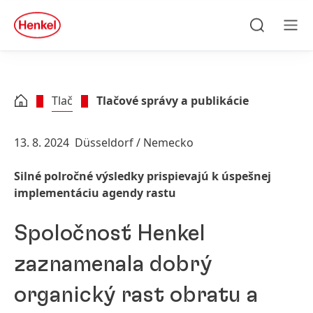
Skip to main content
Skip to footer
quick
search
Hľadať
Men
Tlač
Tlačové správy a publikácie
13. 8. 2024
Düsseldorf / Nemecko
Silné polročné výsledky prispievajú k úspešnej
implementáciu agendy rastu
Spoločnosť Henkel
zaznamenala dobrý
organický rast obratu a