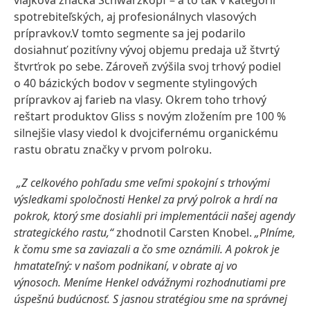
vlajková značka Schwarzkopf – a to tak v kategórii
spotrebiteľských, aj profesionálnych vlasových
prípravkov.V tomto segmente sa jej podarilo
dosiahnuť pozitívny vývoj objemu predaja už štvrtý
štvrťrok po sebe. Zároveň zvýšila svoj trhový podiel
o 40 bázických bodov v segmente stylingových
prípravkov aj farieb na vlasy. Okrem toho trhový
reštart produktov Gliss s novým zložením pre 100 %
silnejšie vlasy viedol k dvojcifernému organickému
rastu obratu značky v prvom polroku.
„Z celkového pohľadu sme veľmi spokojní s trhovými
výsledkami spoločnosti Henkel za prvý polrok a hrdí na
pokrok, ktorý sme dosiahli pri implementácii našej agendy
strategického rastu,“
zhodnotil Carsten Knobel.
„Plníme,
k čomu sme sa zaviazali a čo sme oznámili. A pokrok je
hmatateľný: v našom podnikaní, v obrate aj vo
výnosoch. Meníme Henkel odvážnymi rozhodnutiami pre
úspešnú budúcnosť. S jasnou stratégiou sme na správnej