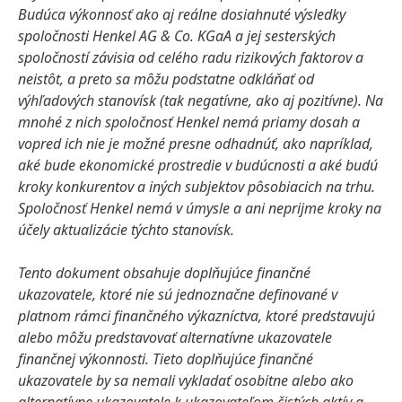
Budúca výkonnosť ako aj reálne dosiahnuté výsledky
spoločnosti Henkel AG & Co. KGaA a jej sesterských
spoločností závisia od celého radu rizikových faktorov a
neistôt, a preto sa môžu podstatne odkláňať od
výhľadových stanovísk
(tak negatívne, ako aj pozitívne). Na
mnohé z nich spoločnosť Henkel nemá priamy dosah a
vopred ich nie je možné presne odhadnúť, ako napríklad,
aké bude ekonomické prostredie v budúcnosti a aké budú
kroky konkurentov a iných subjektov pôsobiacich na trhu.
Spoločnosť Henkel nemá v úmysle a ani neprijme kroky na
účely aktualizácie týchto stanovísk.
Tento dokument obsahuje doplňujúce finančné
ukazovatele, ktoré nie sú jednoznačne definované v
platnom rámci finančného výkazníctva, ktoré predstavujú
alebo môžu predstavovať alternatívne ukazovatele
finančnej výkonnosti. Tieto doplňujúce finančné
ukazovatele by sa nemali vykladať osobitne alebo ako