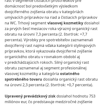
rast v segmente čistiacich prostriedkov pre
domácnosť bol predovšetkým výsledkom
dvojciferného zvýšenia obratu v kategóriách
umývacích prípravkov na riad a čistiacich prípravkov
na WC. Trhový segment
vlasovej kozmetiky
dosiahol
za prvých šesť mesiacov roka výrazný organický rast
obratu na úrovni 7,3 percenta (2. štvrťrok: +7,7
percenta). Výrobky pre spotrebiteľov zaznamenali
dvojciferný rast najmä vďaka kategórii stylingových
prípravkov, ktorá vykazovala dvojciferné zvýšenie
organického obratu v rovnakom období aj
v predchádzajúcich rokoch. Silný organický rast
obratu zaznamenal aj segment profesionálnej
vlasovej kozmetiky a kategória
ostatného
spotrebného tovaru
dosiahla organický rast obratu
na úrovni 2,3 percenta (2. štvrťrok: +0,7 percenta).
Upravený prevádzkový zisk
dosiahol hodnotu 753
miliónov eur, čo predstavuje medziročné zvýšenie