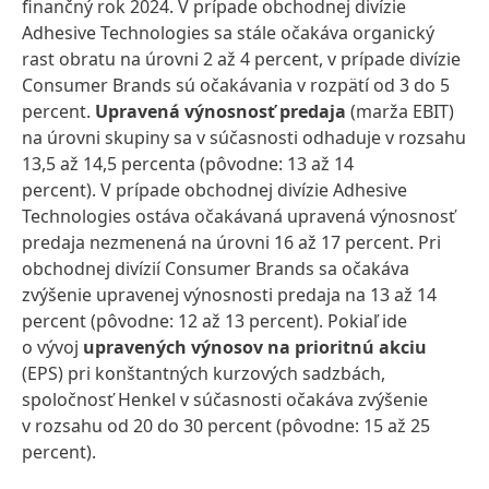
finančný rok 2024. V prípade obchodnej divízie
Adhesive Technologies sa stále očakáva organický
rast obratu na úrovni 2 až 4 percent, v prípade divízie
Consumer Brands sú očakávania v rozpätí od 3 do 5
percent.
Upravená výnosnosť predaja
(marža EBIT)
na úrovni skupiny sa v súčasnosti odhaduje v rozsahu
13,5 až 14,5 percenta (pôvodne: 13 až 14
percent). V prípade obchodnej divízie Adhesive
Technologies ostáva očakávaná upravená výnosnosť
predaja nezmenená na úrovni 16 až 17 percent. Pri
obchodnej divízií Consumer Brands sa očakáva
zvýšenie upravenej výnosnosti predaja na 13 až 14
percent (pôvodne: 12 až 13 percent). Pokiaľ ide
o vývoj
upravených výnosov na prioritnú akciu
(EPS) pri konštantných kurzových sadzbách,
spoločnosť Henkel v súčasnosti očakáva zvýšenie
v rozsahu od 20 do 30 percent (pôvodne: 15 až 25
percent).