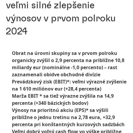
veľmi silné zlepšenie
výnosov v prvom polroku
2024
Obrat na úrovni skupiny sa v prvom polroku
organicky zvýšil o 2,9 percenta na približne 10,8
miliardy eur
(nominálne -1,0 percento) – rast
zaznamenali obidve obchodné divízie
Prevádzkový zisk
(EBIT)*: veľmi výrazné zvýšenie
na 1 610 miliónov eur
(+28,4 percenta)
Marža EBIT * sa tiež výrazne zvýšila na 14,9
percenta
(+340 bázických bodov)
Výnosy na prioritnú akciu
(EPS)* sa výšili
približne o jednu tretinu na 2,78 eura, +32,9
percenta pri konštantných kurzových sadzbách
Veľmi dobrý voľný cash flow vo výške približne