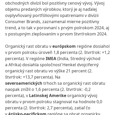
obchodných divízií bol pozitívny cenový vývoj. Vývoj
objemu predaných výrobkov, ktorý je aj naďalej
ovplyvňovaný portfóliovými opatreniami v divízii
Consumer Brands, zaznamenal mierne pozitívny
trend, a to tak v porovnaní s prvým polrokom 2024, aj
s postupným zlepšovaním v prvom štvrťrokom 2024.
Organický rast obratu v
európskom
regióne dosiahol
v prvom polroku úroveň 1,8 percenta (2. štvrťrok: +1,2
percenta). V regióne
IMEA
(India, Stredný východ
a Afrika) dosiahla spoločnosť Henkel dvojciferný
organický rast obratu vo výške 21 percent (2.
štvrťrok: +13,7 percenta). Na
severoamerických
trhoch sa organický rast obratu
naopak znížil o 1,6 percenta (2. štvrťrok: -0,2
percenta), v
Latinskej Amerike
organický vývoj
obratu v prvom polroku stagnoval na hodnote 0,0
percenta (2. štvrťrok: 2,7 percenta), zatiaľ čo
v
ázijsko-pacifickom
regióne sa obrat organicky