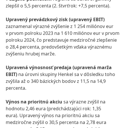
zlepšil o 5,5 percenta (2. štvrťrok: +7,5 percenta).
Upravený prevádzkový zisk
(upravený EBIT)
zaznamenal výrazné zvýšenie z 1 254 miliónov eur
v prvom polroku 2023 na 1 610 miliónov eur v prvom
polroku 2024, čo predstavuje medziročné zlepšenie
o 28,4 percenta, predovšetkým vďaka výraznému
zvýšeniu hrubej marže.
Upravená výnosnosť predaja
(upravená marža
EBIT)
na úrovni skupiny Henkel sa v dôsledku toho
zvýšila až o 340 bázických bodov z 11,5 na 14,9
percenta.
Výnos na prioritnú akciu
sa výrazne zvýšil na
hodnotu 2,46 eura (predchádzajúci rok: 1,35
eura). Upravený výnos na prioritnú akciu sa
medziročne zvýšil o 30,5 percenta na 2,78 eura