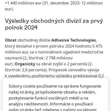
+1 440 miliónov eur (31. december 2023: 12 miliónov
eur).
Výsledky obchodných divízií za prvý
polrok 2024
Obrat
obchodnej divízie
Adhesive Technologies
,
ktorý dosiahol v prvom polroku 2024 hodnotu 5 475
miliónov eur, sa v nominálnom vyjadrení medziročne
nezmenil (2, štvrťrok: 2 798 miliónov
eur).
Organicky
sa obrat zvýšil o 2 percentá (2.
štvrťrok: 2,6 percenta). Príspevok cenového vývoja
k uvedenému pozitívnemu výsledku predstavoval 0,2
percenta a rast objemu 1,8 percenta. Obchodná
Súbory cookie používame na správne fungovanie
divízia teda v druhom štvrťroku zaznamenala
našej stránky, prispôsobenie obsahu a reklám,
postupné zvyšovanie objemu predaných výrobkov
poskytovanie funkcií sociálnych médií a na
v porovnaní s prvým štvrťrokom 2024.
analýzu návštevnosti. Informácie o používaní
našej stránky tiež zdieľame s našimi sociálnymi