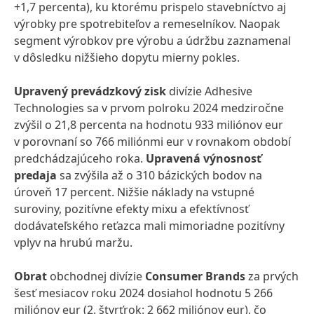
+1,7 percenta), ku ktorému prispelo stavebníctvo aj
výrobky pre spotrebiteľov a remeselníkov. Naopak
segment výrobkov pre výrobu a údržbu zaznamenal
v dôsledku nižšieho dopytu mierny pokles.
Upravený prevádzkový zisk
divízie Adhesive
Technologies
sa v prvom polroku 2024 medziročne
zvýšil o 21,8 percenta na hodnotu 933 miliónov eur
v porovnaní so 766 miliónmi eur v rovnakom období
predchádzajúceho roka.
Upravená výnosnosť
predaja
sa zvýšila až o 310 bázických bodov na
úroveň 17 percent. Nižšie náklady na vstupné
suroviny, pozitívne efekty mixu a efektívnosť
dodávateľského reťazca mali mimoriadne pozitívny
vplyv na hrubú maržu.
Obrat
obchodnej divízie
Consumer Brands
za prvých
šesť mesiacov roku 2024 dosiahol hodnotu 5 266
miliónov eur (2. štvrťrok: 2 662 miliónov eur), čo