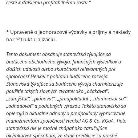
ceste k ďalšiemu profitabilnému rastu.“
* Upravené o jednorazové výdavky a príjmy a náklady
na reštrukturalizáciu.
Tento dokument obsahuje stanoviská týkajúce sa
budúceho obchodného vývoja, finančných výsledkov a
ďalších udalostí alebo skutočností relevantných pre
spoločnosť Henkel z pohľadu budúceho rozvoja.
Stanoviská týkajúce sa budúceho vývoja charakterizuje
použitie takých slovných zvratov ako „očakávať“,
„zamýšľať“, „plánovať“, „predpokladať“, „domnievať sa“,
„odhadovať“ a podobných výrazov. Takéto stanoviská sa
opierajú o aktuálne odhady a predpoklady vypracované
manažmentom spoločnosti Henkel AG & Co. KGaA. Tieto
stanoviská nie je možné chápať ako zaručujúce
akýmkoľvek spôsobom, že dané predikcie sú presné.