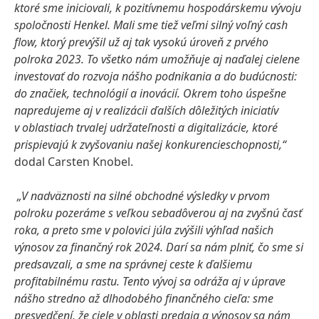
ktoré sme iniciovali, k pozitívnemu hospodárskemu vývoju
spoločnosti Henkel. Mali sme tiež veľmi silný voľný cash
flow, ktorý prevýšil už aj tak vysokú úroveň z prvého
polroka 2023. To všetko nám umožňuje aj naďalej cielene
investovať do rozvoja nášho podnikania a do budúcnosti:
do značiek, technológií a inovácií. Okrem toho úspešne
napredujeme aj v realizácii ďalších dôležitých iniciatív
v oblastiach trvalej udržateľnosti a digitalizácie, ktoré
prispievajú k zvyšovaniu našej konkurencieschopnosti,“
dodal Carsten Knobel.
„V nadväznosti na silné obchodné výsledky v prvom
polroku pozeráme s veľkou sebadôverou aj na zvyšnú časť
roka, a preto sme v polovici júla zvýšili výhľad našich
výnosov za finančný rok 2024. Darí sa nám plniť, čo sme si
predsavzali, a sme na správnej ceste k ďalšiemu
profitabilnému rastu. Tento vývoj sa odráža aj v úprave
nášho stredno až dlhodobého finančného cieľa: sme
presvedčení, že ciele v oblasti predaja a výnosov sa nám