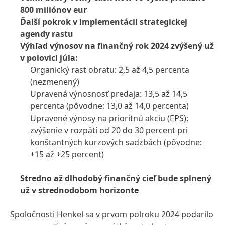
800 miliónov eur
Ďalší pokrok v implementácii strategickej
agendy rastu
Výhľad výnosov na finančný rok 2024 zvýšený už
v polovici júla:
Organický rast obratu: 2,5 až 4,5 percenta
(nezmenený)
Upravená výnosnosť predaja: 13,5 až 14,5
percenta
(pôvodne: 13,0 až 14,0 percenta)
Upravené výnosy na prioritnú akciu
(EPS):
zvýšenie v rozpätí od 20 do 30 percent pri
konštantných kurzových sadzbách
(pôvodne:
+15 až +25 percent)
Stredno až dlhodobý finančný cieľ bude splnený
už v strednodobom horizonte
Spoločnosti Henkel sa v prvom polroku 2024 podarilo