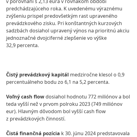
v porovnaní s 2,13 eura v rovnakom období
predchádzajúceho roka. K uvedenému výraznému
zvýšeniu prispel predovšetkým rast upraveného
prevádzkového zisku. Pri konštantných kurzových
sadzbách dosiahol upravený výnos na prioritnú akciu
jednoznačné dvojciferné zlepšenie vo výške
32,9 percenta.
Čistý prevádzkový kapitál
medziročne klesol o 0,9
percentuálneho bodu zo 6,1 na 5,2 percenta.
Voľný cash flow
dosiahol hodnotu 772 miliónov a bol
teda vyšší než v prvom polroku 2023 (749 miliónov
eur). Hlavným dôvodom bol vyšší cash flow
z prevádzkových činností.
Čistá finančná pozícia
k 30. júnu 2024 predstavovala