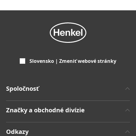
Slovensko | Zmeniť webové stránky
Spoločnosť
'O spoločnosti Henkel
Značky a obchodné divízie
Značka Henkel
Henkel Adhesive Technologies
Fakty a čísla
Odkazy