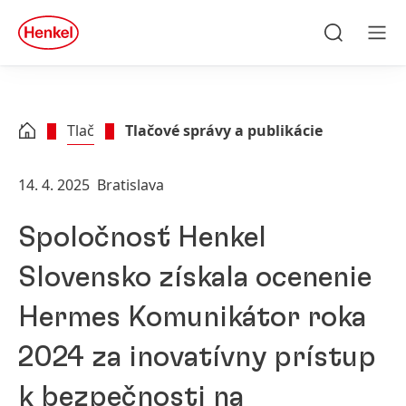
Skip to main content
Skip to footer
quick
search
Hľadať
Men
Tlač
Tlačové správy a publikácie
14. 4. 2025
Bratislava
Spoločnosť Henkel
Slovensko získala ocenenie
Hermes Komunikátor roka
2024 za inovatívny prístup
k bezpečnosti na