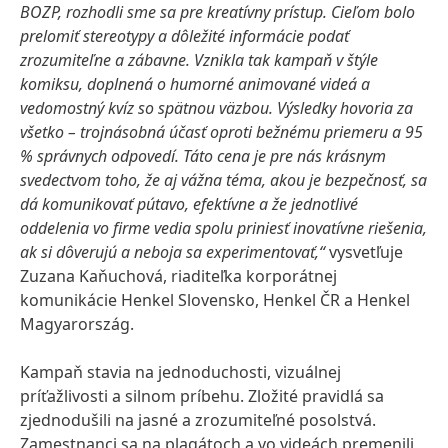
BOZP, rozhodli sme sa pre kreatívny prístup. Cieľom bolo
prelomiť stereotypy a dôležité informácie podať
zrozumiteľne a zábavne. Vznikla tak kampaň v štýle
komiksu, doplnená o humorné animované videá a
vedomostný kvíz so spätnou väzbou. Výsledky hovoria za
všetko – trojnásobná účasť oproti bežnému priemeru a 95
% správnych odpovedí. Táto cena je pre nás krásnym
svedectvom toho, že aj vážna téma, akou je bezpečnosť, sa
dá komunikovať pútavo, efektívne a že jednotlivé
oddelenia vo firme vedia spolu priniesť inovatívne riešenia,
ak si dôverujú a neboja sa experimentovať,“
vysvetľuje
Zuzana Kaňuchová, riaditeľka korporátnej
komunikácie Henkel Slovensko, Henkel ČR a Henkel
Magyarország.
Kampaň stavia na jednoduchosti, vizuálnej
príťažlivosti a silnom príbehu. Zložité pravidlá sa
zjednodušili na jasné a zrozumiteľné posolstvá.
Zamestnanci sa na plagátoch a vo videách premenili