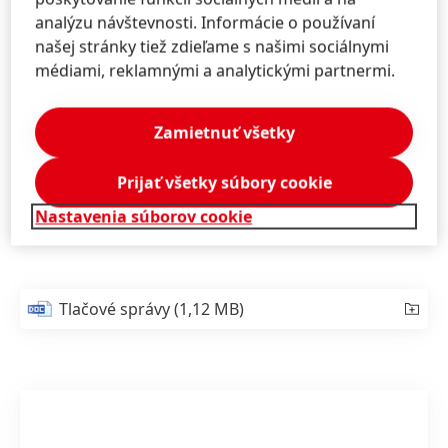
marketingový prístup, Kreatívne marketingové
analýzu návštevnosti. Informácie o používaní
riešenia, Interná komunikácia & employer branding,
našej stránky tiež zdieľame s našimi sociálnymi
Dizajn, Spoločenská zodpovednosť a Event.
médiami, reklamnými a analytickými partnermi.
Spoločnosť s najvyšším počtom bodov zo všetkých
troch hodnotení získava špeciálne ocenenie GRAND
Zamietnuť všetky
PRIX.
Prijať všetky súbory cookie
Viac o súťaži a kompletný zoznam výhercov nájdete
na:
cenyhermes.sk
Nastavenia súborov cookie
Tlačové správy
(1,12 MB)