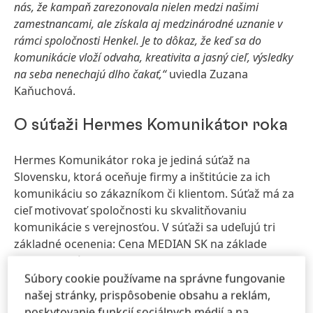
nás, že kampaň zarezonovala nielen medzi našimi
zamestnancami, ale získala aj medzinárodné uznanie v
rámci spoločnosti Henkel. Je to dôkaz, že keď sa do
komunikácie vloží odvaha, kreativita a jasný cieľ, výsledky
na seba nenechajú dlho čakať,“
uviedla Zuzana
Kaňuchová.
O súťaži Hermes Komunikátor roka
Hermes Komunikátor roka je jediná súťaž na
Slovensku, ktorá oceňuje firmy a inštitúcie za ich
komunikáciu so zákazníkom či klientom. Súťaž má za
cieľ motivovať spoločnosti ku skvalitňovaniu
komunikácie s verejnosťou. V súťaži sa udeľujú tri
základné ocenenia: Cena MEDIAN SK na základe
reprezentatívneho prieskumu, Cena verejnosti
prostredníctvom online hlasovania verejnosti a Cena
Súbory cookie používame na správne fungovanie
Hermes, o ktorej rozhoduje odborná porota. Tá sa
našej stránky, prispôsobenie obsahu a reklám,
tento rok udeľovala v šiestich kategóriách: Inovatívny
poskytovanie funkcií sociálnych médií a na