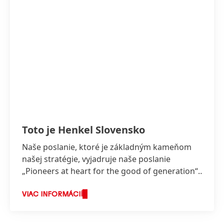
Toto je Henkel Slovensko
Naše poslanie, ktoré je základným kameňom
našej stratégie, vyjadruje naše poslanie
„Pioneers at heart for the good of generation“,
ktoré odráža hodnoty, za ktorými stojíme a o
čo usilujeme.
VIAC INFORMÁCIÍ