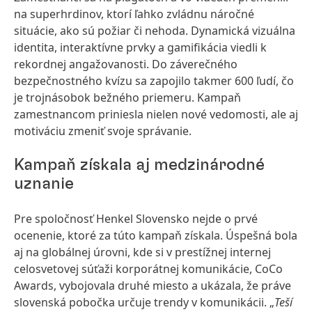
na superhrdinov, ktorí ľahko zvládnu náročné
situácie, ako sú požiar či nehoda. Dynamická vizuálna
identita, interaktívne prvky a gamifikácia viedli k
rekordnej angažovanosti. Do záverečného
bezpečnostného kvízu sa zapojilo takmer 600 ľudí, čo
je trojnásobok bežného priemeru. Kampaň
zamestnancom priniesla nielen nové vedomosti, ale aj
motiváciu zmeniť svoje správanie.
Kampaň získala aj medzinárodné
uznanie
Pre spoločnosť Henkel Slovensko nejde o prvé
ocenenie, ktoré za túto kampaň získala. Úspešná bola
aj na globálnej úrovni, kde si v prestížnej internej
celosvetovej súťaži korporátnej komunikácie, CoCo
Awards, vybojovala druhé miesto a ukázala, že práve
slovenská pobočka určuje trendy v komunikácii. „
Teší