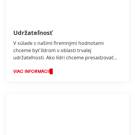
Udržateľnosť
V súlade s našimi firemnými hodnotami
chceme byť lídrom v oblasti trvalej
udržateľnosti. Ako lídri chceme presadzovať
nové inovatívne riešenia na podporu trvalej
udržateľnosti a zároveň zodpovedne
VIAC INFORMÁCIÍ
pristupovať k ďalšiemu posilňovaniu nášho
podnikania a hospodárskych úspechov.