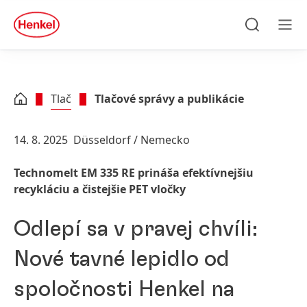
Skip to main content
Skip to footer
quick
search
Hľadať
Men
Tlač
Tlačové správy a publikácie
14. 8. 2025
Düsseldorf / Nemecko
Technomelt EM 335 RE prináša efektívnejšiu
recykláciu a čistejšie PET vločky
Odlepí sa v pravej chvíli:
Nové tavné lepidlo od
spoločnosti Henkel na