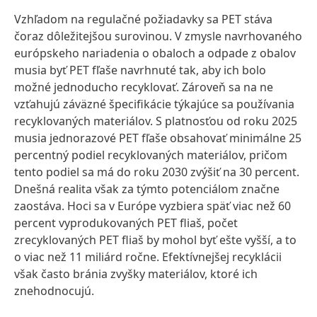
Vzhľadom na regulačné požiadavky sa PET stáva
čoraz dôležitejšou surovinou. V zmysle navrhovaného
európskeho nariadenia o obaloch a odpade z obalov
musia byť PET fľaše navrhnuté tak, aby ich bolo
možné jednoducho recyklovať. Zároveň sa na ne
vzťahujú záväzné špecifikácie týkajúce sa používania
recyklovaných materiálov. S platnosťou od roku 2025
musia jednorazové PET fľaše obsahovať minimálne 25
percentný podiel recyklovaných materiálov, pričom
tento podiel sa má do roku 2030 zvýšiť na 30 percent.
Dnešná realita však za týmto potenciálom značne
zaostáva. Hoci sa v Európe vyzbiera späť viac než 60
percent vyprodukovaných PET fliaš, počet
zrecyklovaných PET fliaš by mohol byť ešte vyšší, a to
o viac než 11 miliárd ročne. Efektívnejšej recyklácii
však často bránia zvyšky materiálov, ktoré ich
znehodnocujú.