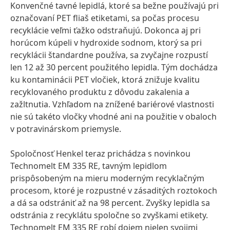
Konvenčné tavné lepidlá, ktoré sa bežne používajú pri
označovaní PET fliaš etiketami, sa počas procesu
recyklácie veľmi ťažko odstraňujú. Dokonca aj pri
horúcom kúpeli v hydroxide sodnom, ktorý sa pri
recyklácii štandardne používa, sa zvyčajne rozpustí
len 12 až 30 percent použitého lepidla. Tým dochádza
ku kontaminácii PET vločiek, ktorá znižuje kvalitu
recyklovaného produktu z dôvodu zakalenia a
zažltnutia. Vzhľadom na znížené bariérové vlastnosti
nie sú takéto vločky vhodné ani na použitie v obaloch
v potravinárskom priemysle.
Spoločnosť Henkel teraz prichádza s novinkou
Technomelt EM 335 RE, tavným lepidlom
prispôsobeným na mieru moderným recyklačným
procesom, ktoré je rozpustné v zásaditých roztokoch
a dá sa odstrániť až na 98 percent. Zvyšky lepidla sa
odstránia z recyklátu spoločne so zvyškami etikety.
Technomelt EM 335 RE robí dojem nielen svojimi