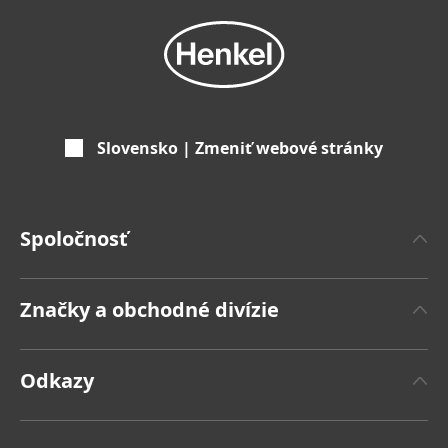
Slovensko | Zmeniť webové stránky
Spoločnosť
'O spoločnosti Henkel
Značky a obchodné divízie
Značka Henkel
Henkel Adhesive Technologies
Fakty a čísla
Odkazy
Henkel Consumer Brands
Tlačové správy
Pracovné miesta a žiadosti o zamestnanie