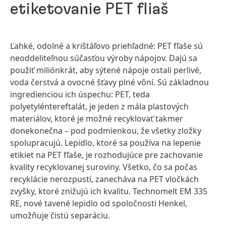
etiketovanie PET fliaš
Ľahké, odolné a krištáľovo priehľadné: PET fľaše sú
neoddeliteľnou súčasťou výroby nápojov. Dajú sa
použiť miliónkrát, aby sýtené nápoje ostali perlivé,
voda čerstvá a ovocné šťavy plné vôní. Sú základnou
ingredienciou ich úspechu: PET, teda
polyetyléntereftalát, je jeden z mála plastových
materiálov, ktoré je možné recyklovať takmer
donekonečna – pod podmienkou, že všetky zložky
spolupracujú. Lepidlo, ktoré sa používa na lepenie
etikiet na PET fľaše, je rozhodujúce pre zachovanie
kvality recyklovanej suroviny. Všetko, čo sa počas
recyklácie nerozpustí, zanecháva na PET vločkách
zvyšky, ktoré znižujú ich kvalitu. Technomelt EM 335
RE, nové tavené lepidlo od spoločnosti Henkel,
umožňuje čistú separáciu.