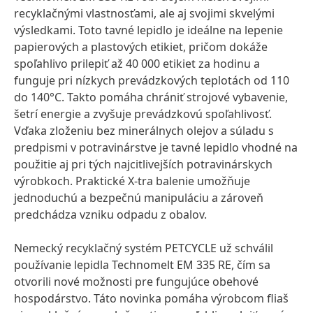
recyklačnými vlastnosťami, ale aj svojimi skvelými
výsledkami. Toto tavné lepidlo je ideálne na lepenie
papierových a plastových etikiet, pričom dokáže
spoľahlivo prilepiť až 40 000 etikiet za hodinu a
funguje pri nízkych prevádzkových teplotách od 110
do 140°C. Takto pomáha chrániť strojové vybavenie,
šetrí energie a zvyšuje prevádzkovú spoľahlivosť.
Vďaka zloženiu bez minerálnych olejov a súladu s
predpismi v potravinárstve je tavné lepidlo vhodné na
použitie aj pri tých najcitlivejších potravinárskych
výrobkoch. Praktické X-tra balenie umožňuje
jednoduchú a bezpečnú manipuláciu a zároveň
predchádza vzniku odpadu z obalov.
Nemecký recyklačný systém PETCYCLE už schválil
používanie lepidla Technomelt EM 335 RE, čím sa
otvorili nové možnosti pre fungujúce obehové
hospodárstvo. Táto novinka pomáha výrobcom fliaš