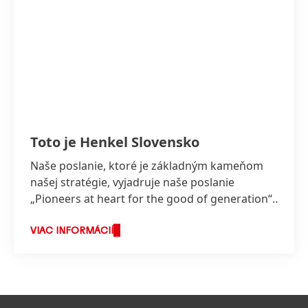
Toto je Henkel Slovensko
Naše poslanie, ktoré je základným kameňom
našej stratégie, vyjadruje naše poslanie
„Pioneers at heart for the good of generation“,
ktoré odráža hodnoty, za ktorými stojíme a o
čo usilujeme.
VIAC INFORMÁCIÍ