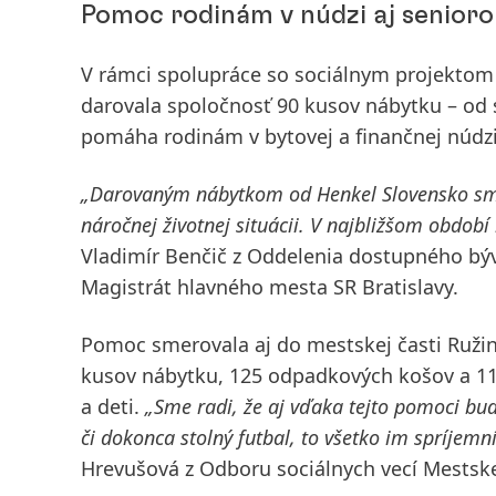
Pomoc rodinám v núdzi aj senior
V rámci spolupráce so sociálnym projekto
darovala spoločnosť 90 kusov nábytku – od st
pomáha rodinám v bytovej a finančnej núdzi
„Darovaným nábytkom od Henkel Slovensko s
náročnej životnej situácii. V najbližšom období
Vladimír Benčič z Oddelenia dostupného bý
Magistrát hlavného mesta SR Bratislavy.
Pomoc smerovala aj do
mestskej časti Ruži
kusov nábytku, 125 odpadkových košov a 11 f
a deti.
„Sme radi, že aj vďaka tejto pomoci budú 
či dokonca stolný futbal, to všetko im spríjemn
Hrevušová z Odboru sociálnych vecí Mestskej