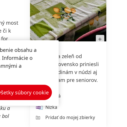
ný most
 či k
Otvoriť
 for
obrázok
v
zy ako
Lightboxe
obenie obsahu a
dých
Nábytok a zeleň od
. Informácie o
Henkel Slovensko priniesli
lamnými a
lúžiť a
radosť rodinám v núdzi aj
zariadeniam pre seniorov.
 všetky súbory cookie
Vysoká
Nízka
iku a
 bol
Pridať do mojej zbierky