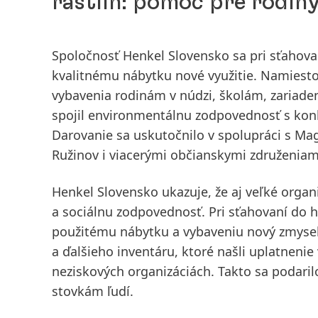
rastlín: pomoc pre rodiny
Spoločnosť Henkel Slovensko sa pri sťahova
kvalitnému nábytku nové využitie. Namiesto 
vybavenia rodinám v núdzi, školám, zariade
spojil environmentálnu zodpovednosť s kon
Darovanie sa uskutočnilo v spolupráci s Ma
Ružinov i viacerými občianskymi združeniami
Henkel Slovensko ukazuje, že aj veľké orga
a sociálnu zodpovednosť. Pri sťahovaní do h
použitému nábytku a vybaveniu nový zmysel
a ďalšieho inventáru, ktoré našli uplatnenie 
neziskových organizáciách. Takto sa podaril
stovkám ľudí.