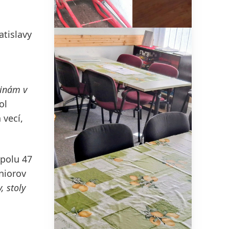
tislavy
inám v
ol
 vecí,
Spolu 47
niorov
, stoly