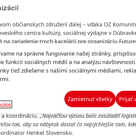
izácií
ctvom občianskych združení ďalej – vďaka
OZ Komunit
loveského centra kultúry, sociálnej výdajne v Dúbravke
 na zariadenie troch kacelárií pre organizáciu
Future
ala 31 stolov a skriniek, umelecká škola využila obra
ívame na správne fungovanie našej stránky, prispôs
ivota
sa podarilo podporiť Krízové stredisko pre mla
e funkcií sociálnych médií a na analýzu návštevnosti
vá organizácia
Liberi semper
, ktorá minulý rok získala
ánky tiež zdieľame s našimi sociálnymi médiami, rek
tieto veci našli svojich nových majiteľov, kde budú ďalej s
rmi.
át ocenenia Srdce na dlani.
Zamietnuť všetky
Prijať
om na komunitu
ookie
e a koordináciu.
„Najväčšou výzvou bolo zosúladiť logist
ov tak, aby sa nábytok dostal čo najrýchlejšie tam, kde
oordinator Henkel Slovensko.