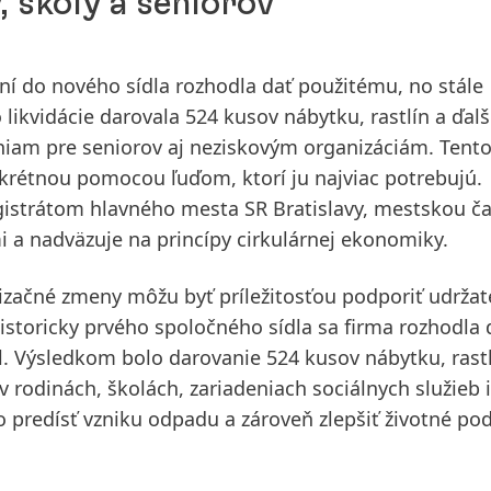
, školy a seniorov
ní do nového sídla rozhodla dať použitému, no stále
likvidácie darovala 524 kusov nábytku, rastlín a ďal
niam pre seniorov aj neziskovým organizáciám. Tento
krétnou pomocou ľuďom, ktorí ju najviac potrebujú.
gistrátom hlavného mesta SR Bratislavy, mestskou č
 a nadväzuje na princípy cirkulárnej ekonomiky.
nizačné zmeny môžu byť príležitosťou podporiť udržat
istoricky prvého spoločného sídla sa firma rozhodla 
. Výsledkom bolo darovanie 524 kusov nábytku, rast
v rodinách, školách, zariadeniach sociálnych služieb i
o predísť vzniku odpadu a zároveň zlepšiť životné p