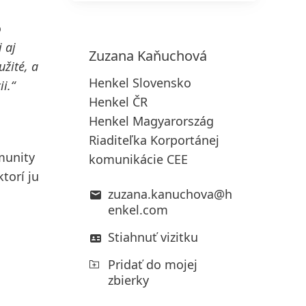
o
 aj
Zuzana
Kaňuchová
užité, a
Henkel Slovensko
i.“
Henkel ČR
Henkel Magyarország
Riaditeľka Korportánej
munity
komunikácie CEE
torí ju
zuzana.kanuchova@h
enkel.com
Stiahnuť vizitku
Pridať do mojej
zbierky