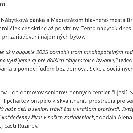
om
m
Nábytková banka
a
Magistrátom hlavného mesta Bra
oličiek cez skrine až po vitríny. Tento nábytok dnes
 pri zariaďovaní nájomných bytov.
me už v auguste 2025 pomohli trom mnohopočetným rod
 ho využijeme aj pre ďalších záujemcov o bývanie,“
uvied
vania a pomoci ľuďom bez domova, Sekcia sociálnych
nov
– do domovov seniorov, denných centier či jaslí. 
lipchartov prispelo k skvalitneniu prostredia pre se
naše deti a seniori tráviť čas v krajšom prostredí. Kvety
í každodenný život v našich zariadeniach,“
dodala Alena
 časti Ružinov.