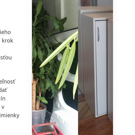
150 rokov spoločnosti Henkel
šieho
Už 150 rokov stojíme na čele
 krok
pokroku, ktorý dáva zmysel. V
spoločnosti Henkel každá zmena
asťou
znamená novú príležitosť, preto
podporujeme inovácie, udržateľnosť
a zodpovednosť, aby sme vybudovali
eľnosť
lepšiu budúcnosť pre všetkých.
dať
Spoločne.
lín
 v
odmienky
VIAC INFORMÁCIÍ