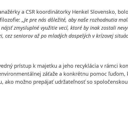
manažérky a CSR koordinátorky Henkel Slovensko, bol
ilozofie:
„Je pre nás dôležité, aby naše rozhodnutia mali
jsť zmysluplné využitie vecí, ktoré by inak zostali nevy
i, cez seniorov až po mladých dospelých v krízovej situáci
vedný prístup k majetku a jeho recyklácia v rámci ko
 environmentálnej záťaže a konkrétnu pomoc ľuďom, k
ou, ako možno prepájať udržateľnosť so spoločenskou