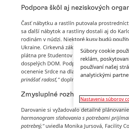
Podpora škôl aj neziskových organ
Časť nábytku a rastlín putovala prostrední
sa ďalší nábytok a rastliny dostali aj do Kar
rodinám v núdzi. Niektoré kusy budú použité
Ukraine
. Cirkevná základná škola
Narnia
získ
Súbory cookie použ
plátna pre študentov a vďaka
OZ Brána do ž
reklám, poskytovani
dospelých DOM. Podporu získala aj nezisko
používaní našej str
ocenenie Srdce na dlani.
„Sme radi, že všetky 
analytickými partne
prinášať radosť,“
doplnila Jana Žilecká, Laure
Zmysluplné rozhodnutia s dosah
Nastavenia súborov c
Darovanie si vyžadovalo detailné plánovani
harmonogram sťahovania s potrebami prijímateľ
potrebný,“
uviedla Monika Jursová, Facility C