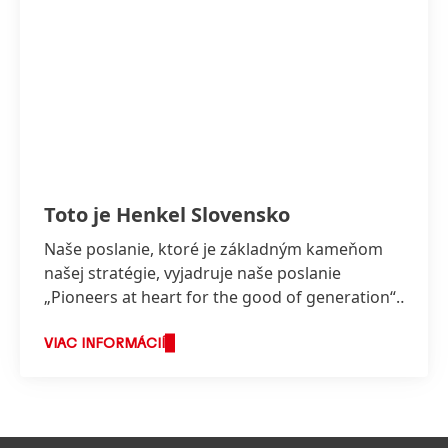
Toto je Henkel Slovensko
Naše poslanie, ktoré je základným kameňom
našej stratégie, vyjadruje naše poslanie
„Pioneers at heart for the good of generation“,
ktoré odráža hodnoty, za ktorými stojíme a o
čo usilujeme.
VIAC INFORMÁCIÍ