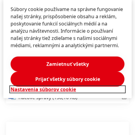
spolupracuje so svojimi partnermi na okamžitom
Súbory cookie používame na správne fungovanie
riešení náročných požiadaviek na výrobu
našej stránky, prispôsobenie obsahu a reklám,
zdravotníckeho vybavenia, aby bezpečné a účinné
poskytovanie funkcií sociálnych médií a na
zdravotnícke pomôcky skutočne prispievali
analýzu návštevnosti. Informácie o používaní
k zlepšeniu života pacientov.
našej stránky tiež zdieľame s našimi sociálnymi
médiami, reklamnými a analytickými partnermi.
Viac informácií o riešeniach značky Loctite pre
zdravotnícky priemysel nájdete na stránke:
https://next.henkel-adhesives.com/de/en/medical-
Zamietnuť všetky
device-assembly-solutions.html
Prijať všetky súbory cookie
Nastavenia súborov cookie
Tlačové správy
(158,16 KB)