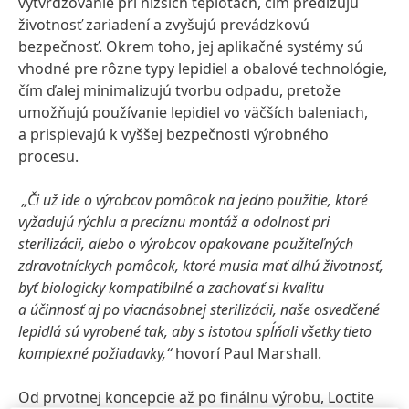
vytvrdzovanie pri nižších teplotách, čím predlžujú
životnosť zariadení a zvyšujú prevádzkovú
bezpečnosť. Okrem toho, jej aplikačné systémy sú
vhodné pre rôzne typy lepidiel a obalové technológie,
čím ďalej minimalizujú tvorbu odpadu, pretože
umožňujú používanie lepidiel vo väčších baleniach,
a prispievajú k vyššej bezpečnosti výrobného
procesu.
„Či už ide o výrobcov pomôcok na jedno použitie, ktoré
vyžadujú rýchlu a precíznu montáž a odolnosť pri
sterilizácii, alebo o výrobcov opakovane použiteľných
zdravotníckych pomôcok, ktoré musia mať dlhú životnosť,
byť biologicky kompatibilné a zachovať si kvalitu
a účinnosť aj po viacnásobnej sterilizácii, naše osvedčené
lepidlá sú vyrobené tak, aby s istotou spĺňali všetky tieto
komplexné požiadavky,“
hovorí Paul Marshall.
Od prvotnej koncepcie až po finálnu výrobu, Loctite