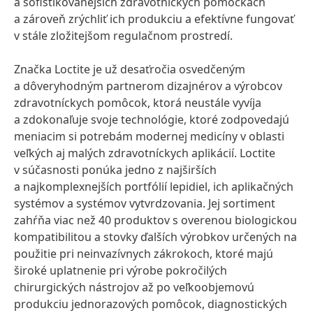
a sofistikovanejších zdravotníckych pomôckach
a zároveň zrýchliť ich produkciu a efektívne fungovať
v stále zložitejšom regulačnom prostredí.
Značka Loctite je už desaťročia osvedčeným
a dôveryhodným partnerom dizajnérov a výrobcov
zdravotníckych pomôcok, ktorá neustále vyvíja
a zdokonaľuje svoje technológie, ktoré zodpovedajú
meniacim si potrebám modernej medicíny v oblasti
veľkých aj malých zdravotníckych aplikácií. Loctite
v súčasnosti ponúka jedno z najširších
a najkomplexnejších portfólií lepidiel, ich aplikačných
systémov a systémov vytvrdzovania. Jej sortiment
zahŕňa viac než 40 produktov s overenou biologickou
kompatibilitou a stovky ďalších výrobkov určených na
použitie pri neinvazívnych zákrokoch, ktoré majú
široké uplatnenie pri výrobe pokročilých
chirurgických nástrojov až po veľkoobjemovú
produkciu jednorazových pomôcok, diagnostických