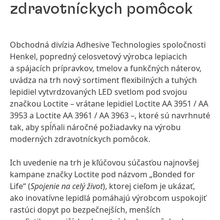
zdravotníckych pomôcok
Obchodná divízia Adhesive Technologies spoločnosti
Henkel, popredný celosvetový výrobca lepiacich
a spájacích prípravkov, tmelov a funkčných náterov,
uvádza na trh nový sortiment flexibilných a tuhých
lepidiel vytvrdzovaných LED svetlom pod svojou
značkou Loctite – vrátane lepidiel Loctite AA 3951 / AA
3953 a Loctite AA 3961 / AA 3963 –, ktoré sú navrhnuté
tak, aby spĺňali náročné požiadavky na výrobu
moderných zdravotníckych pomôcok.
Ich uvedenie na trh je kľúčovou súčasťou najnovšej
kampane značky Loctite pod názvom „Bonded for
Life“ (
Spojenie na celý život
), ktorej cieľom je ukázať,
ako inovatívne lepidlá pomáhajú výrobcom uspokojiť
rastúci dopyt po bezpečnejších, menších