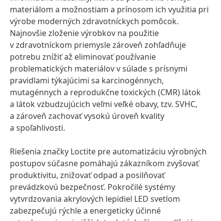
materiálom a možnostiam a prínosom ich využitia pri
výrobe moderných zdravotníckych pomôcok.
Najnovšie zloženie výrobkov na použitie
v zdravotníckom priemysle zároveň zohľadňuje
potrebu znížiť až eliminovať používanie
problematických materiálov v súlade s prísnymi
pravidlami týkajúcimi sa karcinogénnych,
mutagénnych a reprodukčne toxických
(CMR) látok
a látok vzbudzujúcich veľmi veľké obavy, tzv. SVHC,
a zároveň zachovať vysokú úroveň kvality
a spoľahlivosti.
Riešenia značky Loctite pre automatizáciu výrobných
postupov súčasne pomáhajú zákazníkom zvyšovať
produktivitu, znižovať odpad a posilňovať
prevádzkovú bezpečnosť. Pokročilé systémy
vytvrdzovania akrylových lepidiel LED svetlom
zabezpečujú rýchle a energeticky účinné