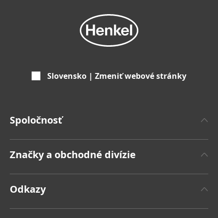
Slovensko | Zmeniť webové stránky
Spoločnosť
'O spoločnosti Henkel
Značky a obchodné divízie
Značka Henkel
Henkel Adhesive Technologies
Fakty a čísla
Odkazy
Henkel Consumer Brands
Tlačové správy
Pracovné miesta a žiadosti o zamestnanie