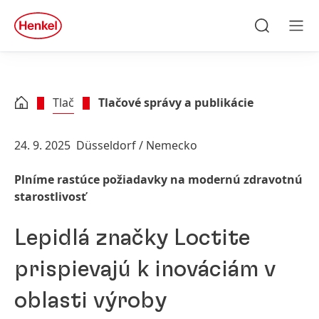
Skip to main content
Skip to footer
quick
search
Hľadať
Men
Tlač
Tlačové správy a publikácie
24. 9. 2025
Düsseldorf / Nemecko
Plníme rastúce požiadavky na modernú zdravotnú
starostlivosť
Lepidlá značky Loctite
prispievajú k inováciám v
oblasti výroby