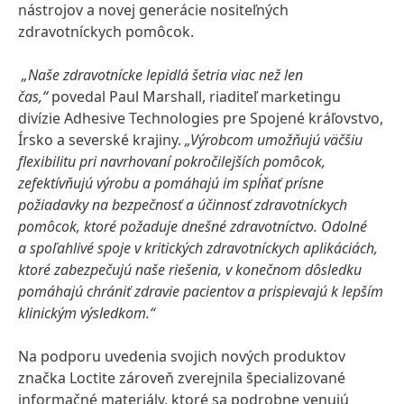
nástrojov a novej generácie nositeľných
zdravotníckych pomôcok.
„Naše zdravotnícke lepidlá šetria viac než len
čas,“
povedal Paul Marshall, riaditeľ marketingu
divízie Adhesive Technologies pre Spojené kráľovstvo,
Írsko a severské krajiny.
„Výrobcom umožňujú väčšiu
flexibilitu pri navrhovaní pokročilejších pomôcok,
zefektívňujú výrobu a pomáhajú im spĺňať prísne
požiadavky na bezpečnosť a účinnosť zdravotníckych
pomôcok, ktoré požaduje dnešné zdravotníctvo. Odolné
a spoľahlivé spoje v kritických zdravotníckych aplikáciách,
ktoré zabezpečujú naše riešenia, v konečnom dôsledku
pomáhajú chrániť zdravie pacientov a prispievajú k lepším
klinickým výsledkom.“
Na podporu uvedenia svojich nových produktov
značka Loctite zároveň zverejnila špecializované
informačné materiály, ktoré sa podrobne venujú