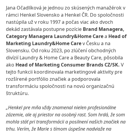
Jana Očadlíková je jednou zo skúsených manažérok v
rámci Henkel Slovensko a Henkel ČR. Do spoločnosti
nastúpila už v roku 1997 a počas viac ako dvoch
dekád zastávala postupne pozície
Brand Managera,
Category Managera Laundry&Home Care
a
Head of
Marketing Laundry&Home Care
v Česku a na
Slovensku.
Od roku 2023, po zlúčení
obchodných
divízií
Laundry & Home Care a Beauty Care, pôsobila
ako
Head of Marketing Consumer Brands CZ/SK.
V
tejto funkcii koordinovala marketingové aktivity pre
rozšírené portfólio značiek a podporovala
transformáciu spoločnosti na novú organizačnú
štruktúru.
„Henkel pre mňa vždy znamenal nielen profesionálne
zázemie, ale aj priestor na osobný rast. Som hrdá, že som
mohla stáť pri transformácii a posilnení našich značiek na
trhu. Verím, že Marie s tímom úspešne nadviaže na