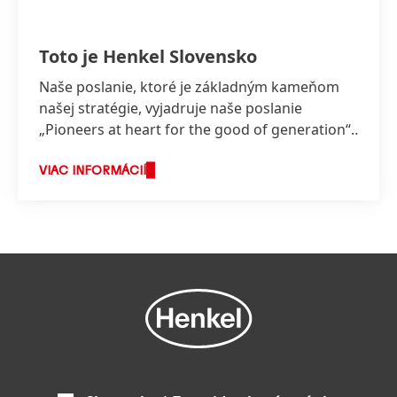
Toto je Henkel Slovensko
Naše poslanie, ktoré je základným kameňom
našej stratégie, vyjadruje naše poslanie
„Pioneers at heart for the good of generation“,
ktoré odráža hodnoty, za ktorými stojíme a o
čo usilujeme.
VIAC INFORMÁCIÍ