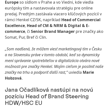
Europe
so sídlom v Prahe a vo Viedni, kde viedla
európsky tím a nastavovala stratégiu pre online
predaj. Predtým zastávala viacero kľúčových pozícií v
rámci Henkel CZ/SK, napríklad
Head of Commercial
Excellence
,
Head of CM & NRM & Digital & E-
commerce
, či
Senior Brand Manager
pre značky ako
Somat, Pur, Bref či Clin.
„Som nadšená, že môžem viesť marketingový tím v Česku
a na Slovensku práve v tomto období, keď sa dynamicky
mení správanie spotrebiteľov a digitalizácia otvára nové
možnosti pre značky Henkel. Mojím cieľom je posilniť naše
značky na trhu a podporiť ďalší rast,“
uviedla
Marie
Hobzová
.
Jana Očadlíková nastúpi na novú
pozíciu Head of Brand Steering
HDW/HSC EU