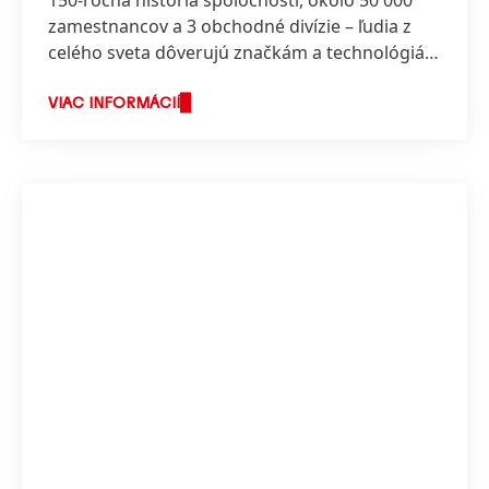
150-ročná história spoločnosti, okolo 50 000
zamestnancov a 3 obchodné divízie – ľudia z
celého sveta dôverujú značkám a technológiám
spoločnosti Henkel.
VIAC INFORMÁCIÍ