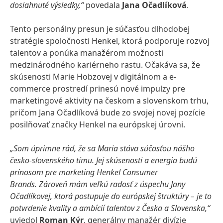
dosiahnuté výsledky,“
povedala
Jana Očadlíková
.
Tento personálny presun je súčasťou dlhodobej
stratégie spoločnosti Henkel, ktorá podporuje rozvoj
talentov a ponúka manažérom možnosti
medzinárodného kariérneho rastu. Očakáva sa, že
skúsenosti Marie Hobzovej v digitálnom a e-
commerce prostredí prinesú nové impulzy pre
marketingové aktivity na českom a slovenskom trhu,
pričom Jana Očadlíková bude zo svojej novej pozície
posilňovať značky Henkel na európskej úrovni.
„Som úprimne rád, že sa Maria stáva súčasťou nášho
česko-slovenského tímu. Jej skúsenosti a energia budú
prínosom pre marketing Henkel Consumer
Brands. Zároveň mám veľkú radosť z úspechu Jany
Očadlíkovej, ktorá postupuje do európskej štruktúry – je to
potvrdenie kvality a ambícií talentov z Česka a Slovenska,“
uviedol
Roman Kýr
, generálny manažér divízie