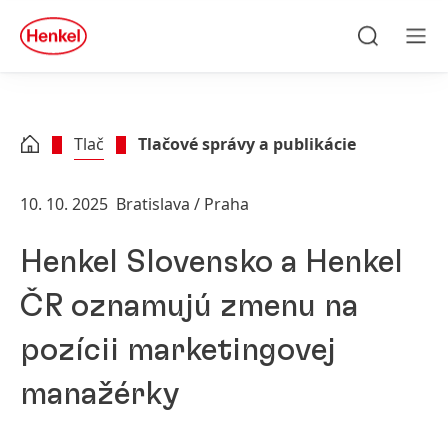
Skip to main content
Skip to footer
quick
search
Hľadať
Men
Tlač
Tlačové správy a publikácie
10. 10. 2025
Bratislava / Praha
Henkel Slovensko a Henkel
ČR oznamujú zmenu na
pozícii marketingovej
manažérky