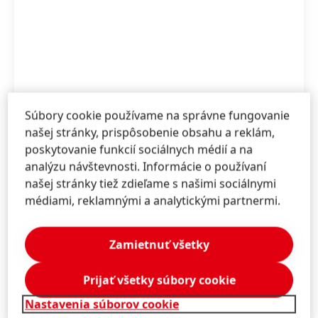
Súbory cookie používame na správne fungovanie
našej stránky, prispôsobenie obsahu a reklám,
poskytovanie funkcií sociálnych médií a na
analýzu návštevnosti. Informácie o používaní
našej stránky tiež zdieľame s našimi sociálnymi
médiami, reklamnými a analytickými partnermi.
Zamietnuť všetky
Spoločnosť Henkel rozširuje svoje portfólio
Prijať všetky súbory cookie
tenkých organických náterov
(TOC) o nový
farebný variant.
Nastavenia súborov cookie