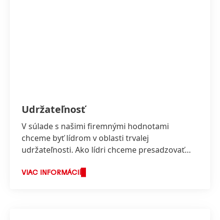
Udržateľnosť
V súlade s našimi firemnými hodnotami
chceme byť lídrom v oblasti trvalej
udržateľnosti. Ako lídri chceme presadzovať
nové inovatívne riešenia na podporu trvalej
udržateľnosti a zároveň zodpovedne
VIAC INFORMÁCIÍ
pristupovať k ďalšiemu posilňovaniu nášho
podnikania a hospodárskych úspechov.