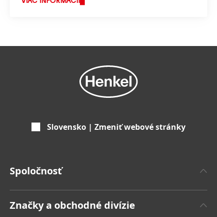
čo usilujeme.
VIAC INFORMÁCIÍ
Slovensko | Zmeniť webové stránky
Spoločnosť
'O spoločnosti Henkel
Značky a obchodné divízie