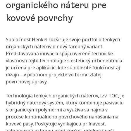
organického náteru pre
kovové povrchy
Spoločnosť Henkel rozširuje svoje portfólio tenkých
organických náterov o nový farebný variant.
Predstavovaná inovácia spája overené technické
vlastnosti tejto technológie s estetickými benefitmi a
je určená pre aplikácie, kde sú dôležité funkčnosť aj
dizajn – v pilotnom projekte vo forme zlatej
povrchovej úpravy.
Technológia tenkých organických náterov, tzv. TOC, je
hybridný náterový systém, ktorý kombinuje pasiváciu
s organickými polymérmi a využíva sa najmä v
procese kontinuálneho povrchového nanášania na
kovové pásy. Poskytuje vynikajúcu priľnavosť,
zabudovanú ochranu proti korózii, odolnosť voči