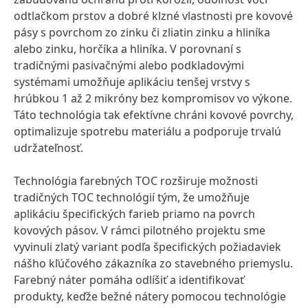
odtlačkom prstov a dobré klzné vlastnosti pre kovové
pásy s povrchom zo zinku či zliatin zinku a hliníka
alebo zinku, horčíka a hliníka. V porovnaní s
tradičnými pasivačnými alebo podkladovými
systémami umožňuje aplikáciu tenšej vrstvy s
hrúbkou 1 až 2 mikróny bez kompromisov vo výkone.
Táto technológia tak efektívne chráni kovové povrchy,
optimalizuje spotrebu materiálu a podporuje trvalú
udržateľnosť.
Technológia farebných TOC rozširuje možnosti
tradičných TOC technológií tým, že umožňuje
aplikáciu špecifických farieb priamo na povrch
kovových pásov. V rámci pilotného projektu sme
vyvinuli zlatý variant podľa špecifických požiadaviek
nášho kľúčového zákazníka zo stavebného priemyslu.
Farebný náter pomáha odlíšiť a identifikovať
produkty, keďže bežné nátery pomocou technológie