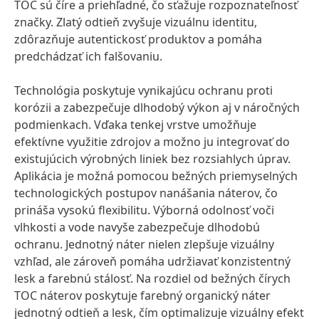
TOC sú číre a priehľadné, čo sťažuje rozpoznateľnosť
značky. Zlatý odtieň zvyšuje vizuálnu identitu,
zdôrazňuje autentickosť produktov a pomáha
predchádzať ich falšovaniu.
Technológia poskytuje vynikajúcu ochranu proti
korózii a zabezpečuje dlhodobý výkon aj v náročných
podmienkach. Vďaka tenkej vrstve umožňuje
efektívne využitie zdrojov a možno ju integrovať do
existujúcich výrobných liniek bez rozsiahlych úprav.
Aplikácia je možná pomocou bežných priemyselných
technologických postupov nanášania náterov, čo
prináša vysokú flexibilitu. Výborná odolnosť voči
vlhkosti a vode navyše zabezpečuje dlhodobú
ochranu. Jednotný náter nielen zlepšuje vizuálny
vzhľad, ale zároveň pomáha udržiavať konzistentný
lesk a farebnú stálosť. Na rozdiel od bežných čírych
TOC náterov poskytuje farebný organický náter
jednotný odtieň a lesk, čím optimalizuje vizuálny efekt