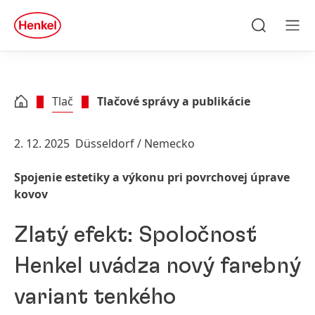
Skip to main content
Skip to footer
quick
search
Hľadať
Men
Tlač
Tlačové správy a publikácie
2. 12. 2025
Düsseldorf / Nemecko
Spojenie estetiky a výkonu pri povrchovej úprave
kovov
Zlatý efekt: Spoločnosť
Henkel uvádza nový farebný
variant tenkého