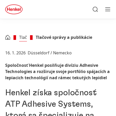
Skip to main content
Skip to footer
quick
search
Hľadať
Men
Tlač
Tlačové správy a publikácie
16. 1. 2026
Düsseldorf / Nemecko
Spoločnosť Henkel posilňuje divíziu Adhesive
Technologies a rozširuje svoje portfólio spájacích a
lepiacich technológií nad rámec tekutých lepidiel
Henkel získa spoločnosť
ATP Adhesive Systems,
ktorá sa špecializuje na