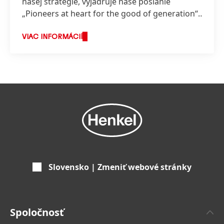
našej stratégie, vyjadruje naše poslanie
„Pioneers at heart for the good of generation“,
ktoré odráža hodnoty, za ktorými stojíme a o
čo usilujeme.
VIAC INFORMÁCIÍ
Slovensko | Zmeniť webové stránky
Spoločnosť