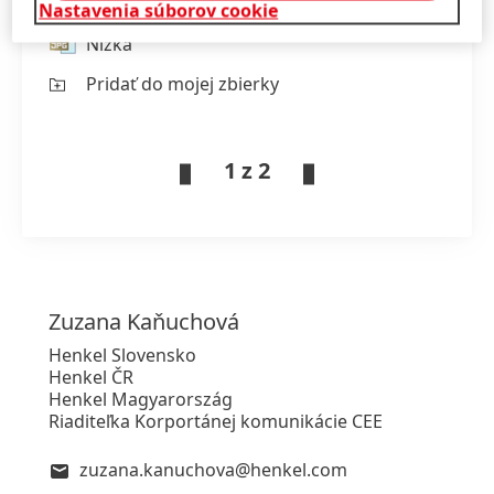
Vysoká
Nastavenia súborov cookie
Nízka
Pridať do mojej zbierky
1 z 2
Zuzana
Kaňuchová
Henkel Slovensko
Henkel ČR
Henkel Magyarország
Riaditeľka Korportánej komunikácie CEE
zuzana.kanuchova@henkel.com