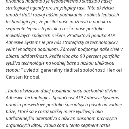
pridanou hodnotou je neoddeliteľnou súčasťou našej
strategickej agendy pre zmysluplný rast. Táto akvizícia
umožní ďalší rozvoj nášho podnikania v oblasti lepiacich
technológií tým, že posilní naše možnosti a ponuku v
segmente lepiacich pások a rozšíri naše portfólio
inovatívnych spájacích riešení. Produktová ponuka ATP
Adhesive Systems je pre nás strategicky aj technologicky
veľmi vhodným doplnkom. Zároveň podporuje naše ciele v
oblasti udržateľnosti, keďže viac ako 90 percent portfólia
využíva technológie na vodnej báze s nízkou uhlíkovou
stopou,“
uviedol generálny riaditeľ spoločnosti Henkel
Carsten Knobel.
„Touto akvizíciou ďalej posilníme našu obchodnú divíziu
Adhesive Technologies. Spoločnosť ATP Adhesive Systems
prináša presvedčivé portfólio špeciálnych pások na vodnej
báze, ktoré sa v čoraz väčšej miere využívajú ako
udržateľnejšia alternatíva s nízkym obsahom prchavých
organických látok, vďaka čomu tento segment rastie