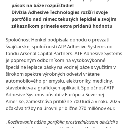
pások na báze rozpúšťadiel
Divízia Adhesive Technologies rozšíri svoje
portfólio nad rámec tekutých lepidiel a svojim
zákazníkom prinesie extra pridanú hodnotu
Spoločnosť Henkel podpísala dohodu o prevzatí
švajčiarskej spoločnosti ATP Adhesive Systems od
fondu Arsenal Capital Partners. ATP Adhesive Systems
je popredným odborníkom na vysokovýkonné
špeciálne lepiace pásky na vodnej báze s využitím v
širokom spektre výrobných odvetví vrátane
automobilového priemyslu, elektroniky, medicíny,
stavebníctva a grafických aplikácií. Spoločnosť ATP
Adhesive Systems pôsobí v Európe a Severnej
Amerike, zamestnáva približne 700 ľudí a v roku 2025
očakáva tržby na úrovni približne 270 miliónov eur.
„Rozširovanie nášho portfólia prostredníctvom akvizícií s