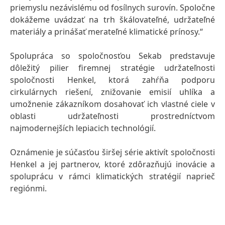
priemyslu nezávislému od fosílnych surovín. Spoločne
dokážeme uvádzať na trh škálovateľné, udržateľné
materiály a prinášať merateľné klimatické prínosy.“
Spolupráca so spoločnosťou Sekab predstavuje
dôležitý pilier firemnej stratégie udržateľnosti
spoločnosti Henkel, ktorá zahŕňa podporu
cirkulárnych riešení, znižovanie emisií uhlíka a
umožnenie zákazníkom dosahovať ich vlastné ciele v
oblasti udržateľnosti prostredníctvom
najmodernejších lepiacich technológií.
Oznámenie je súčasťou širšej série aktivít spoločnosti
Henkel a jej partnerov, ktoré zdôrazňujú inovácie a
spoluprácu v rámci klimatických stratégií naprieč
regiónmi.