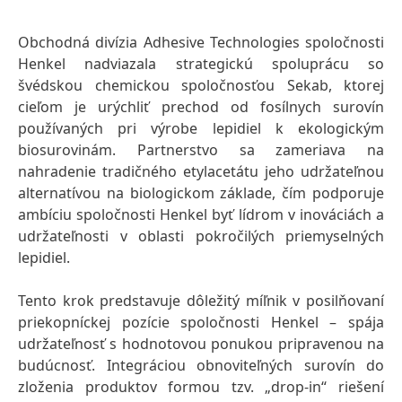
Obchodná divízia Adhesive Technologies spoločnosti
Henkel nadviazala strategickú spoluprácu so
švédskou chemickou spoločnosťou Sekab, ktorej
cieľom je urýchliť prechod od fosílnych surovín
používaných pri výrobe lepidiel k ekologickým
biosurovinám. Partnerstvo sa zameriava na
nahradenie tradičného etylacetátu jeho udržateľnou
alternatívou na biologickom základe, čím podporuje
ambíciu spoločnosti Henkel byť lídrom v inováciách a
udržateľnosti v oblasti pokročilých priemyselných
lepidiel.
Tento krok predstavuje dôležitý míľnik v posilňovaní
priekopníckej pozície spoločnosti Henkel – spája
udržateľnosť s hodnotovou ponukou pripravenou na
budúcnosť. Integráciou obnoviteľných surovín do
zloženia produktov formou tzv. „drop‑in“ riešení