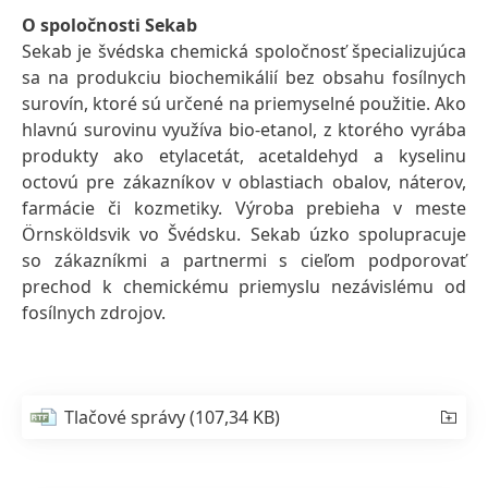
O spoločnosti Sekab
Sekab je švédska chemická spoločnosť špecializujúca
sa na produkciu biochemikálií bez obsahu fosílnych
surovín, ktoré sú určené na priemyselné použitie. Ako
hlavnú surovinu využíva bio‑etanol, z ktorého vyrába
produkty ako etylacetát, acetaldehyd a kyselinu
octovú pre zákazníkov v oblastiach obalov, náterov,
farmácie či kozmetiky. Výroba prebieha v meste
Örnsköldsvik vo Švédsku. Sekab úzko spolupracuje
so zákazníkmi a partnermi s cieľom podporovať
prechod k chemickému priemyslu nezávislému od
fosílnych zdrojov.
Tlačové správy
(107,34 KB)