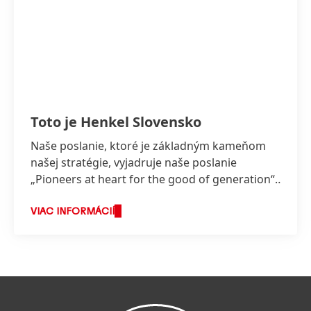
Toto je Henkel Slovensko
Naše poslanie, ktoré je základným kameňom
našej stratégie, vyjadruje naše poslanie
„Pioneers at heart for the good of generation“,
ktoré odráža hodnoty, za ktorými stojíme a o
čo usilujeme.
VIAC INFORMÁCIÍ