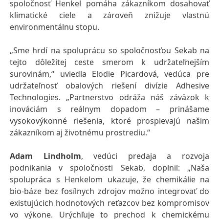
spoločnosť Henkel pomáha zákazníkom dosahovať
klimatické ciele a zároveň znižuje vlastnú
environmentálnu stopu.
„Sme hrdí na spoluprácu so spoločnosťou Sekab na
tejto dôležitej ceste smerom k udržateľnejším
surovinám,“ uviedla Elodie Picardová, vedúca pre
udržateľnosť obalových riešení divízie Adhesive
Technologies. „Partnerstvo odráža náš záväzok k
inováciám s reálnym dopadom – prinášame
vysokovýkonné riešenia, ktoré prospievajú našim
zákazníkom aj životnému prostrediu.“
Adam Lindholm
, vedúci predaja a rozvoja
podnikania v spoločnosti Sekab, doplnil: „Naša
spolupráca s Henkelom ukazuje, že chemikálie na
bio‑báze bez fosílnych zdrojov možno integrovať do
existujúcich hodnotových reťazcov bez kompromisov
vo výkone. Urýchľuje to prechod k chemickému