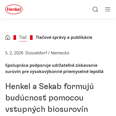
Skip to main content
Skip to footer
quick
search
Hľadať
Men
Tlač
Tlačové správy a publikácie
5. 2. 2026
Düsseldorf / Nemecko
Spolupráca podporuje udržateľné získavanie
surovín pre vysokovýkonné priemyselné lepidlá
Henkel a Sekab formujú
budúcnosť pomocou
vstupných biosurovín