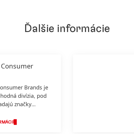
Ďalšie informácie
 Consumer
Consumer Brands je
hodná divízia, pod
adajú značky
teľských výrobkov a
 v oblasti Pracích a
RMÁCIÍ
h prostriedkov a