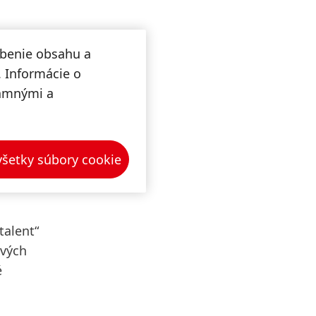
obenie obsahu a
. Informácie o
lamnými a
tegórii
d a
ameriava
 všetky súbory cookie
kume
talent“
ových
é