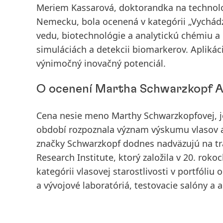
Meriem Kassarová, doktorandka na technolo
Nemecku, bola ocenená v kategórii „Vychádz
vedu, biotechnológie a analytickú chémiu a
simuláciách a detekcii biomarkerov. Aplikác
výnimočný inovačný potenciál.
O ocenení Martha Schwarzkopf 
Cena nesie meno Marthy Schwarzkopfovej, j
období rozpoznala význam výskumu vlasov a 
značky Schwarzkopf dodnes nadväzujú na tr
Research Institute, ktorý založila v 20. rok
kategórii vlasovej starostlivosti v portfól
a vývojové laboratóriá, testovacie salóny a