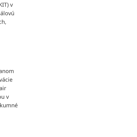
KIT) v
iálovú
ch,
 ranom
vácie
air
ou v
ýskumné