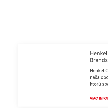
Henkel
Brands
Henkel 
naša obc
ktorú sp
spotrebi
produkty
VIAC INFO
čistiacic