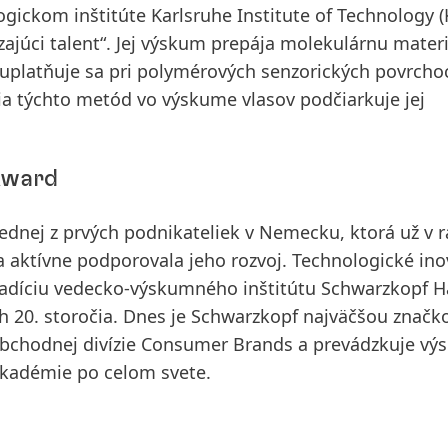
gickom inštitúte Karlsruhe Institute of Technology
(
ajúci talent“. Jej výskum prepája molekulárnu mater
 uplatňuje sa pri polymérových senzorických povrcho
ia týchto metód vo výskume vlasov podčiarkuje jej
Award
ednej z prvých podnikateliek v Nemecku, ktorá už v
aktívne podporovala jeho rozvoj. Technologické ino
adíciu vedecko-výskumného inštitútu Schwarzkopf H
och 20. storočia. Dnes je Schwarzkopf najväčšou značk
iu obchodnej divízie Consumer Brands a prevádzkuje v
 akadémie po celom svete.