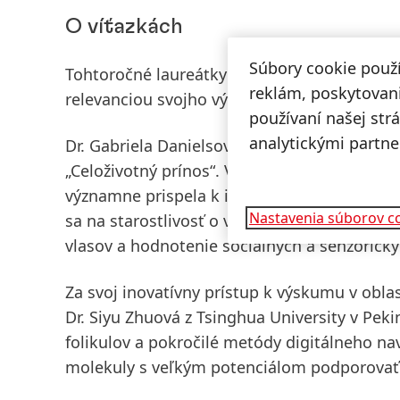
O víťazkách
Súbory cookie použ
Tohtoročné laureátky presvedčili porotu sv
reklám, poskytovani
relevanciou svojho výskumu.
používaní našej str
analytickými partne
Dr. Gabriela Danielsová z University of the 
„Celoživotný prínos“. Viac ako 20 rokov vyu
významne prispela k inovatívnemu rozvoju to
Nastavenia súborov c
sa na starostlivosť o vlasy, vývoj kozmetic
vlasov a hodnotenie sociálnych a senzorický
Za svoj inovatívny prístup k výskumu v oblas
Dr. Siyu Zhuová z Tsinghua University v Pek
folikulov a pokročilé metódy digitálneho n
molekuly s veľkým potenciálom podporovať r