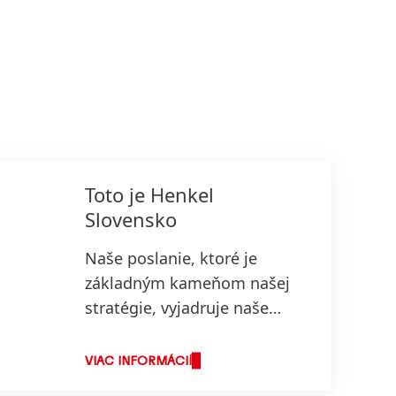
Toto je Henkel
Slovensko
Naše poslanie, ktoré je
základným kameňom našej
stratégie, vyjadruje naše
poslanie „Pioneers at heart
for the good of generation“,
VIAC INFORMÁCIÍ
ktoré odráža hodnoty, za