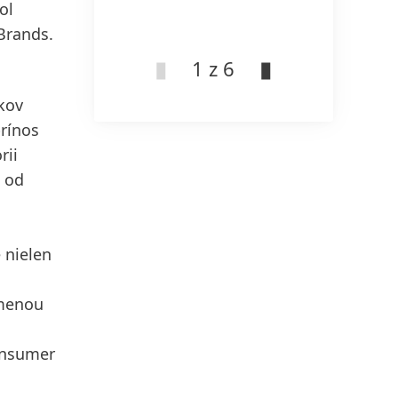
ol
Brands.
1 z 6
kov
prínos
rii
– od
 nielen
ýmenou
Consumer