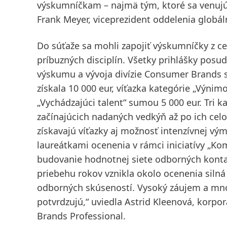
výskumníčkam – najmä tým, ktoré sa venujú s
Frank Meyer, viceprezident oddelenia globá
Do súťaže sa mohli zapojiť výskumníčky z c
príbuzných disciplín. Všetky prihlášky pos
výskumu a vývoja divízie Consumer Brands s
získala 10 000 eur, víťazka kategórie „Výnim
„Vychádzajúci talent“ sumou 5 000 eur. Tri k
začínajúcich nadaných vedkýň až po ich ce
získavajú víťazky aj možnosť intenzívnej v
laureátkami ocenenia v rámci iniciatívy „Ko
budovanie hodnotnej siete odborných kontakt
priebehu rokov vznikla okolo ocenenia siln
odborných skúseností. Vysoký záujem a množ
potvrdzujú,“ uviedla Astrid Kleenová, korp
Brands Professional.