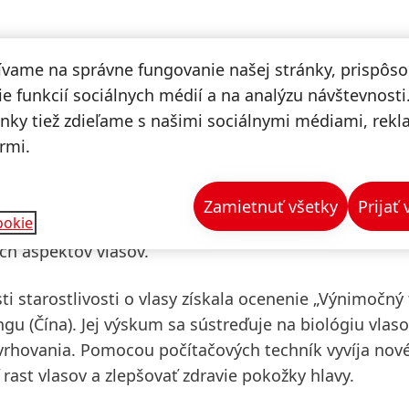
ívame na správne fungovanie našej stránky, prispôs
ojimi inováciami, priekopníckym prístupom a vysokou
e funkcií sociálnych médií a na analýzu návštevnosti
ánky tiež zdieľame s našimi sociálnymi médiami, rek
rmi.
Arts London
(Spojené kráľovstvo) získala ocenenie v ka
čuje metodológiu výskumu v oblasti kozmetických vie
hto odboru. Jej práca prepája viaceré disciplíny a z
Zamietnuť všetky
Prijať
ookie
kých produktov, využívanie umelej inteligencie vo výs
ch aspektov vlasov.
ti starostlivosti o vlasy získala ocenenie „Výnimočný 
ingu
(Čína). Jej výskum sa sústreďuje na biológiu vlas
avrhovania. Pomocou počítačových techník vyvíja nov
ast vlasov a zlepšovať zdravie pokožky hlavy.