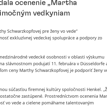
dala ocenenie „Martha
nimočným vedkyniam
rthy Schwarzkopfovej pre ženy vo vede“
nosť exkluzívnej vedeckej spolupráce a podpory zo
 medzinárodné vedecké osobnosti v oblasti výskumu
 na slávnostnom podujatí 11. februára v Düsseldorfe a
eľom ceny Marthy Schwarzkopfovej je podporiť ženy v
vnou súčasťou firemnej kultúry spoločnosti Henkel. „
edostatočne zastúpené. Prostredníctvom ocenenia Ma
sť vo vede a cielene pomáhame talentovaným