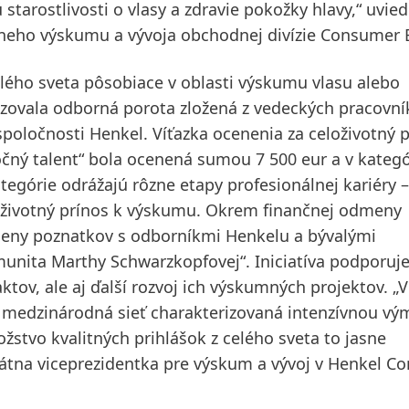
tarostlivosti o vlasy a zdravie pokožky hlavy,“ uvied
lneho výskumu a vývoja obchodnej divízie Consumer 
elého sveta pôsobiace v oblasti výskumu vlasu alebo
udzovala odborná porota zložená z vedeckých pracovní
poločnosti Henkel. Víťazka ocenenia za celoživotný 
očný talent“ bola ocenená sumou 7 500 eur a v kategó
ategórie odrážajú rôzne etapy profesionálnej kariéry 
loživotný prínos k výskumu. Okrem finančnej odmeny
ýmeny poznatkov s odborníkmi Henkelu a bývalými
munita Marthy Schwarzkopfovej“. Iniciatíva podporuje
ov, ale aj ďalší rozvoj ich výskumných projektov. „V
á medzinárodná sieť charakterizovaná intenzívnou v
stvo kvalitných prihlášok z celého sveta to jasne
orátna viceprezidentka pre výskum a vývoj v Henkel 