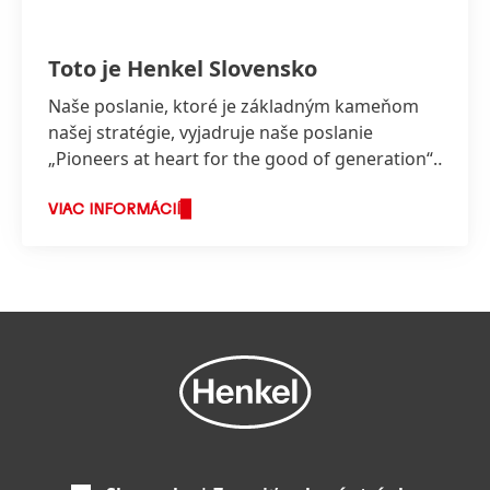
Toto je Henkel Slovensko
Naše poslanie, ktoré je základným kameňom
našej stratégie, vyjadruje naše poslanie
„Pioneers at heart for the good of generation“,
ktoré odráža hodnoty, za ktorými stojíme a o
čo usilujeme.
VIAC INFORMÁCIÍ