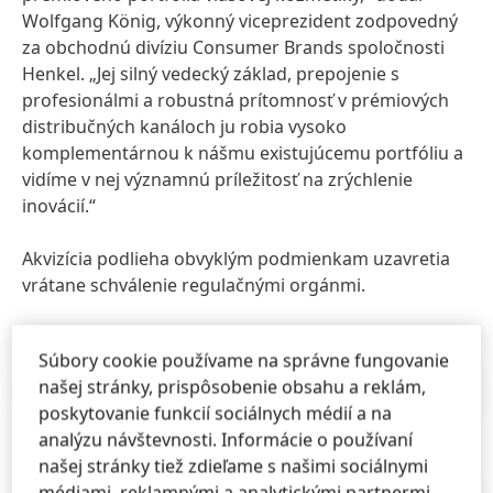
Wolfgang König, výkonný viceprezident zodpovedný
za obchodnú divíziu Consumer Brands spoločnosti
Henkel. „Jej silný vedecký základ, prepojenie s
profesionálmi a robustná prítomnosť v prémiových
distribučných kanáloch ju robia vysoko
komplementárnou k nášmu existujúcemu portfóliu a
vidíme v nej významnú príležitosť na zrýchlenie
inovácií.“
Akvizícia podlieha obvyklým podmienkam uzavretia
vrátane schválenie regulačnými orgánmi.
Súbory cookie používame na správne fungovanie
našej stránky, prispôsobenie obsahu a reklám,
Tlačové správy
(156,4 KB)
poskytovanie funkcií sociálnych médií a na
analýzu návštevnosti. Informácie o používaní
našej stránky tiež zdieľame s našimi sociálnymi
médiami, reklamnými a analytickými partnermi.