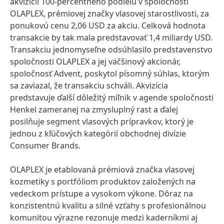
akvizícii 100-percentného podielu v spoločnosti
OLAPLEX, prémiovej značky vlasovej starostlivosti, za
ponukovú cenu 2,06 USD za akciu. Celková hodnota
transakcie by tak mala predstavovať 1,4 miliardy USD.
Transakciu jednomyseľne odsúhlasilo predstavenstvo
spoločnosti OLAPLEX a jej väčšinový akcionár,
spoločnosť Advent, poskytol písomný súhlas, ktorým
sa zaviazal, že transakciu schváli. Akvizícia
predstavuje ďalší dôležitý míľnik v agende spoločnosti
Henkel zameranej na zmysluplný rast a ďalej
posilňuje segment vlasových prípravkov, ktorý je
jednou z kľúčových kategórií obchodnej divízie
Consumer Brands.
OLAPLEX je etablovaná prémiová značka vlasovej
kozmetiky s portfóliom produktov založených na
vedeckom prístupe a vysokom výkone. Dôraz na
konzistentnú kvalitu a silné vzťahy s profesionálnou
komunitou výrazne rezonuje medzi kaderníkmi aj