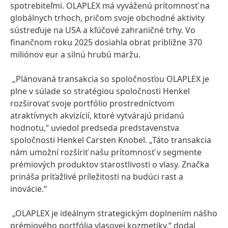
spotrebiteľmi. OLAPLEX má vyváženú prítomnosť na
globálnych trhoch, pričom svoje obchodné aktivity
sústreďuje na USA a kľúčové zahraničné trhy. Vo
finančnom roku 2025 dosiahla obrat približne 370
miliónov eur a silnú hrubú maržu.
„Plánovaná transakcia so spoločnosťou OLAPLEX je
plne v súlade so stratégiou spoločnosti Henkel
rozširovať svoje portfólio prostredníctvom
atraktívnych akvizícií, ktoré vytvárajú pridanú
hodnotu,“ uviedol predseda predstavenstva
spoločnosti Henkel Carsten Knobel. „Táto transakcia
nám umožní rozšíriť našu prítomnosť v segmente
prémiových produktov starostlivosti o vlasy. Značka
prináša príťažlivé príležitosti na budúci rast a
inovácie.“
„OLAPLEX je ideálnym strategickým doplnením nášho
prémiového portfólia vlasovej kozmetiky,“ dodal