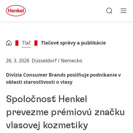
Skip to main content
Skip to footer
quick
search
Hľadať
Men
Tlač
Tlačové správy a publikácie
26. 3. 2026
Düsseldorf / Nemecko
Divízia Consumer Brands posilňuje podnikanie v
oblasti starostlivosti o vlasy
Spoločnosť Henkel
prevezme prémiovú značku
vlasovej kozmetiky