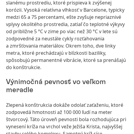
slanému prostrediu, ktoré prispieva k zvýšenej
korózii. Vysoká relatívna vlhkosť v Barcelone, typicky
medzi 65 a 75 percentami, ešte zvyšuje nepriaznivé
vplyvy okolitého prostredia, zatiaľ čo teplotné výkyvy
od približne 5 °C v zime po viac než 30 °C v lete sú
zodpovedné za neustále cykly rozťahovania
a zmršťovania materiálov. Okrem toho, dve linky
metra, ktoré prechádzajú v blízkosti baziliky,
spôsobujú permanentné vibrácie, ktoré sa prenášajú
do konštrukcie.
Výnimočná pevnosť vo veľkom
meradle
Zlepená konštrukcia dokáže odolať zaťaženiu, ktoré
zodpovedá hmotnosti až 100 000 ľudí na meter
štvorcový. Táto úroveň pevnosti bola rozhodujúca pri
vynesení kríža na vrchol veže Ježiša Krista, najvyššej
stavby celého komplexu. Samotný kríž síce