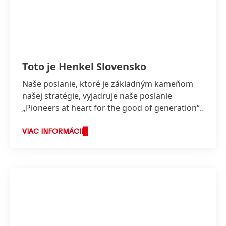
Toto je Henkel Slovensko
Naše poslanie, ktoré je základným kameňom
našej stratégie, vyjadruje naše poslanie
„Pioneers at heart for the good of generation“,
ktoré odráža hodnoty, za ktorými stojíme a o
čo usilujeme.
VIAC INFORMÁCIÍ