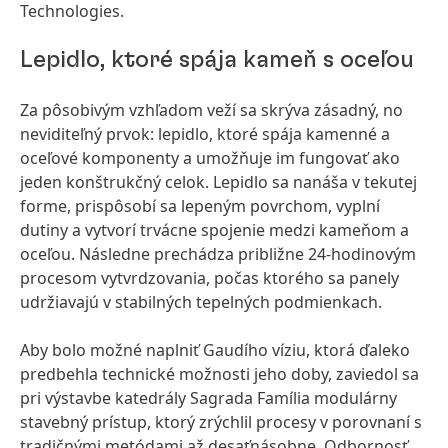
Technologies.
Lepidlo, ktoré spája kameň s oceľou
Za pôsobivým vzhľadom veží sa skrýva zásadný, no
neviditeľný prvok: lepidlo, ktoré spája kamenné a
oceľové komponenty a umožňuje im fungovať ako
jeden konštrukčný celok. Lepidlo sa nanáša v tekutej
forme, prispôsobí sa lepeným povrchom, vyplní
dutiny a vytvorí trvácne spojenie medzi kameňom a
oceľou. Následne prechádza približne 24-hodinovým
procesom vytvrdzovania, počas ktorého sa panely
udržiavajú v stabilných tepelných podmienkach.
Aby bolo možné naplniť Gaudího víziu, ktorá ďaleko
predbehla technické možnosti jeho doby, zaviedol sa
pri výstavbe katedrály Sagrada Família modulárny
stavebný prístup, ktorý zrýchlil procesy v porovnaní s
tradičnými metódami až desaťnásobne. Odbornosť