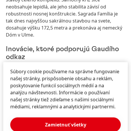
neobsahuje lepidlá, ale jeho stabilita závisí od
robustnosti nosnej konštrukcie. Sagrada Família je
tak dnes najvyššou sakrálnou stavbou na svete,
dosahuje výšku 172,5 metra a prekonáva aj nemecký
Dóm v Ulme.
Inovácie, ktoré podporujú Gaudího
odkaz
Súbory cookie používame na správne fungovanie
Spolupráca spoločnosti Henkel pri výstavbe baziliky
našej stránky, prispôsobenie obsahu a reklám,
Sagrada Família ukazuje, ako možno moderné
poskytovanie funkcií sociálnych médií a na
inžinierstvo harmonicky integrovať do projektu, ktorý
analýzu návštevnosti. Informácie o používaní
sa začal pred viac než 140 rokmi, pričom sa
našej stránky tiež zdieľame s našimi sociálnymi
zachováva Gaudího pôvodná vízia, ktorej naplnenie
médiami, reklamnými a analytickými partnermi.
umožňujú najnovšie pokročilé technológie.
150 rokov inovácií
Zamietnuť všetky