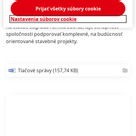
Tento míľnik sa zhoduje so 150. výročím spoločnosti
Prijať všetky súbory cookie
Henkel a posilňuje jej záväzok k inováciám pod
Nastavenia súborov cookie
mottom „Future? Ready!“. Použitie technológie Loctite
na stavbe Sagrada Família zdôrazňuje schopnosť
spoločnosti podporovať komplexné, na budúcnosť
orientované stavebné projekty.
Tlačové správy
(157,74 KB)