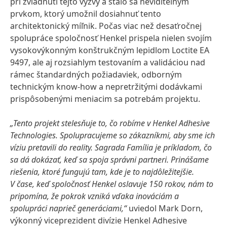
pri zvládnutí tejto výzvy a stalo sa neviditeľným
prvkom, ktorý umožnil dosiahnuť tento
architektonický míľnik. Počas viac než desaťročnej
spolupráce spoločnosť Henkel prispela nielen svojím
vysokovýkonným konštrukčným lepidlom Loctite EA
9497, ale aj rozsiahlym testovaním a validáciou nad
rámec štandardných požiadaviek, odborným
technickým know-how a nepretržitými dodávkami
prispôsobenými meniacim sa potrebám projektu.
„Tento projekt stelesňuje to, čo robíme v Henkel Adhesive
Technologies. Spolupracujeme so zákazníkmi, aby sme ich
víziu pretavili do reality. Sagrada Família je príkladom, čo
sa dá dokázať, keď sa spoja správni partneri. Prinášame
riešenia, ktoré fungujú tam, kde je to najdôležitejšie.
V čase, keď spoločnosť Henkel oslavuje 150 rokov, nám to
pripomína, že pokrok vzniká vďaka inováciám a
spolupráci naprieč generáciami,“
uviedol Mark Dorn,
výkonný viceprezident divízie Henkel Adhesive