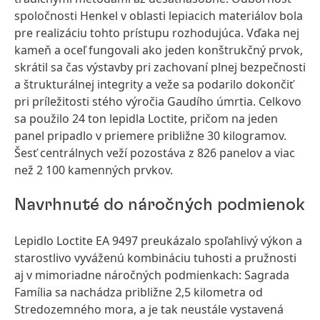
spoločnosti Henkel v oblasti lepiacich materiálov bola
pre realizáciu tohto prístupu rozhodujúca. Vďaka nej
kameň a oceľ fungovali ako jeden konštrukčný prvok,
skrátil sa čas výstavby pri zachovaní plnej bezpečnosti
a štrukturálnej integrity a veže sa podarilo dokončiť
pri príležitosti stého výročia Gaudího úmrtia. Celkovo
sa použilo 24 ton lepidla Loctite, pričom na jeden
panel pripadlo v priemere približne 30 kilogramov.
Šesť centrálnych veží pozostáva z 826 panelov a viac
než 2 100 kamenných prvkov.
Navrhnuté do náročných podmienok
Lepidlo Loctite EA 9497 preukázalo spoľahlivý výkon a
starostlivo vyváženú kombináciu tuhosti a pružnosti
aj v mimoriadne náročných podmienkach: Sagrada
Família sa nachádza približne 2,5 kilometra od
Stredozemného mora, a je tak neustále vystavená