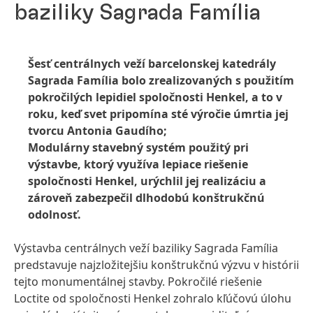
baziliky Sagrada Família
Šesť centrálnych veží barcelonskej katedrály
Sagrada Família bolo zrealizovaných s použitím
pokročilých lepidiel spoločnosti Henkel, a to v
roku, keď svet pripomína sté výročie úmrtia jej
tvorcu Antonia Gaudího;
Modulárny stavebný systém použitý pri
výstavbe, ktorý využíva lepiace riešenie
spoločnosti Henkel, urýchlil jej realizáciu a
zároveň zabezpečil dlhodobú konštrukčnú
odolnosť.
Výstavba centrálnych veží baziliky Sagrada Família
predstavuje najzložitejšiu konštrukčnú výzvu v histórii
tejto monumentálnej stavby. Pokročilé riešenie
Loctite od spoločnosti Henkel zohralo kľúčovú úlohu