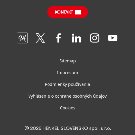
Na stiahnutie
SDS, TDS, RoHS, Produktové informácie
Správy o udržateľnom vplyve
(po anglicky)
KONTAKT
Často kladené otázky
Oddelenia a tímy GBS+ Bratislava
Join
Join
Join
Join
Join
Join
us
us
us
us
us
us
on
on
on
on
on
on
SmartHead
Twitter
Facebook
LinkedIn
Instagram
YouTube
Sitemap
Impresum
Podmienky používania
Vyhlásenie o ochrane osobných údajov
Cookies
© 2026 HENKEL SLOVENSKO spol. s r.o.