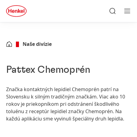
Skip to main content
Skip to footer
quick
search
Hľadať
Men
Naše divízie
Pattex Chemoprén
Značka kontaktných lepidiel Chemoprén patrí na
Slovensku k silným tradičným značkám. Viac ako 10
rokov je priekopníkom pri odstránení škodlivého
toluénu z receptúr lepidiel značky Chemoprén. Na
každú aplikáciu sme vyvinuli špeciálny druh lepidla.