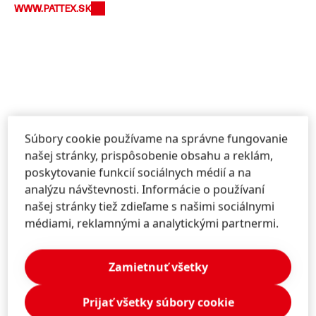
WWW.PATTEX.SK
Súbory cookie používame na správne fungovanie
Informácie a služby
našej stránky, prispôsobenie obsahu a reklám,
poskytovanie funkcií sociálnych médií a na
analýzu návštevnosti. Informácie o používaní
našej stránky tiež zdieľame s našimi sociálnymi
Kontaktujte nás
médiami, reklamnými a analytickými partnermi.
Nechajte si poradiť o našich značkách a
riešeniach.
Zamietnuť všetky
Prijať všetky súbory cookie
VIAC INFORMÁCIÍ