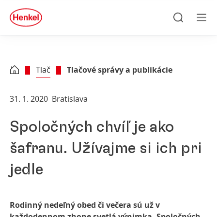
Skip to main content
Skip to footer
quick
search
Hľadať
Men
Tlač
Tlačové správy a publikácie
31. 1. 2020
Bratislava
Spoločných chvíľ je ako
šafranu. Užívajme si ich pri
jedle
Rodinný nedeľný obed či večera sú už v
každodennom zhone svetlá výnimka. Spoločných