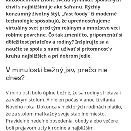
chvíľ s najbližšími je ako šafranu. Rýchly
konzumný životný štýl, „fast foody“ či moderné
technológie spôsobujú, že uprednostňujeme
virtuálny svet pred tým reálnym a množstvo vecí
robíme povrchne. Čo tak zmeniť to, pripomenúť si
dôležitosť priateľov a rodiny? Inšpirujte sa a
naučte sa spolu s nami užívať si prítomnosť v
kruhu najbližších a pri dobrom jedle.
V minulosti bežný jav, prečo nie
dnes?
V minulosti bolo úplne bežné, že sa rodiny stretávali
za veľkým stolom. A nielen počas Vianoc či vítania
Nového roka. Dokonca v niektorých rodinách platilo,
že za stolom mal každý svoje stabilné miesto.
Pravidelné nedeľné posedenia, obedy alebo večere
boli prejavom úcty k rodine a najbližším.