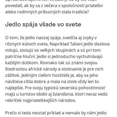
povedali, ak by sa z večera v spoločnosti priateľov
alebo rodinných príbuzných stala tradícia?
Jedlo spája všade vo svete
O tom, že jedlo naozaj spája, svedčia aj zvyky v
rôznych kútoch sveta. Napríklad Taliani jedlo doslova
milujú, stolujú vo veľkých skupinách a sú pri tom
patrične hluční. Jedlo si jednoducho vychutnávajú
každým dúškom. Rovnako tak sú známi svojou
štedrosťou africké národy a stolovanie je pre nich
zážitok. Jediným cieľom hostiteľa je, aby sa jeho
návšteva cítila dobre a mala na stole vždy len to
najlepšie. Pre svoju typickú severskú pohostinnosť
majú u turistov obdiv aj Islanďania, ktorí neraz vedú
rebríček najpriateľskejších národov.
Prečo si teda nevziať príklad a nemalo by nám jedlo