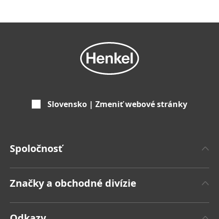
Slovensko | Zmeniť webové stránky
Spoločnosť
'O spoločnosti Henkel
Značky a obchodné divízie
Značka Henkel
Henkel Adhesive Technologies
Fakty a čísla
Odkazy