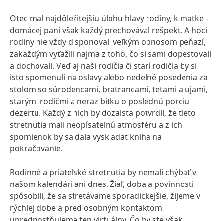
Otec mal najdôležitejšiu úlohu hlavy rodiny, k matke -
domácej pani však každý prechovával rešpekt. A hoci
rodiny nie vždy disponovali veľkým obnosom peňazí,
zakaždým vyťažili najmä z toho, čo si sami dopestovali
a dochovali. Veď aj naši rodičia či starí rodičia by si
isto spomenuli na oslavy alebo nedeľné posedenia za
stolom so súrodencami, bratrancami, tetami a ujami,
starými rodičmi a neraz bitku o poslednú porciu
dezertu. Každý z nich by dozaista potvrdil, že tieto
stretnutia mali neopísateľnú atmosféru a z ich
spomienok by sa dala vyskladať kniha na
pokračovanie.
Rodinné a priateľské stretnutia by nemali chýbať v
našom kalendári ani dnes. Žiaľ, doba a povinnosti
spôsobili, že sa stretávame sporadickejšie, žijeme v
rýchlej dobe a pred osobným kontaktom
uprednostňujeme ten virtuálny. Čo by ste však