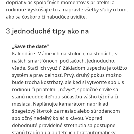
dopriať viac spoločných momentov s priateľmi a
rodinou? Vyskúšajte to a napravte všetky sľuby o tom,
ako sa čoskoro či nabudúce uvidíte.
3 jednoduché tipy ako na
„Save the date“
Kalendáre. Máme ich na stoloch, na stenách, v
našich smartfónoch, počítačoch. Jednoducho,
všade. Stačí ich využiť. Základom úspechu je totižto
systém a pravidelnosť. Prvý, druhý pokus možno
bude trocha kostrbatý, ale keď si vytvoríte spolu s
rodinou či priateľmi „návyk“, spoločné chvíle sa
stanú neoddeliteľnou súčasťou vášho týždňa či
mesiaca. Naplánujte kamarátom napríklad
špagetový štvrtok za mesiac alebo súrodencom
spoločný nedeľný koláč s kávou. Vopred
dohodnuté pravidelné stretnutia sa postupne
stanú tradíciou a budete ich brať automaticky.