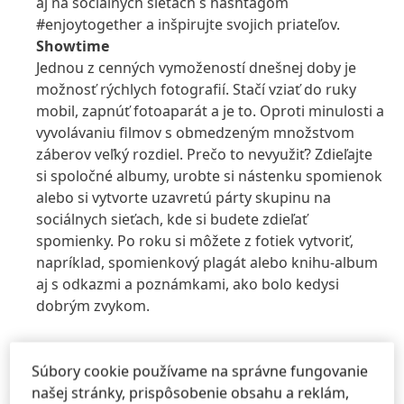
aj na sociálnych sieťach s hashtagom
#enjoytogether a inšpirujte svojich priateľov.
Showtime
Jednou z cenných vymožeností dnešnej doby je
možnosť rýchlych fotografií. Stačí vziať do ruky
mobil, zapnúť fotoaparát a je to. Oproti minulosti a
vyvolávaniu filmov s obmedzeným množstvom
záberov veľký rozdiel. Prečo to nevyužiť? Zdieľajte
si spoločné albumy, urobte si nástenku spomienok
alebo si vytvorte uzavretú párty skupinu na
sociálnych sieťach, kde si budete zdieľať
spomienky. Po roku si môžete z fotiek vytvoriť,
napríklad, spomienkový plagát alebo knihu-album
aj s odkazmi a poznámkami, ako bolo kedysi
dobrým zvykom.
Súbory cookie používame na správne fungovanie
našej stránky, prispôsobenie obsahu a reklám,