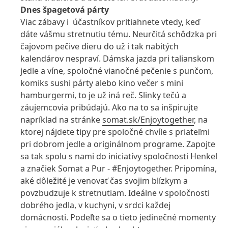
Dnes špagetová párty
Viac zábavy i účastníkov pritiahnete vtedy, keď
dáte vášmu stretnutiu tému. Neurčitá schôdzka pri
čajovom pečive dieru do už i tak nabitých
kalendárov nespraví. Dámska jazda pri talianskom
jedle a víne, spoločné vianočné pečenie s punčom,
komiks sushi párty alebo kino večer s mini
hamburgermi, to je už iná reč. Slinky tečú a
záujemcovia pribúdajú. Ako na to sa inšpirujte
napríklad na stránke
somat.sk/Enjoytogether
, na
ktorej nájdete tipy pre spoločné chvíle s priateľmi
pri dobrom jedle a originálnom programe. Zapojte
sa tak spolu s nami do iniciatívy spoločnosti Henkel
a značiek Somat a Pur - #Enjoytogether. Pripomína,
aké dôležité je venovať čas svojim blízkym a
povzbudzuje k stretnutiam. Ideálne v spoločnosti
dobrého jedla, v kuchyni, v srdci každej
domácnosti. Podeľte sa o tieto jedinečné momenty