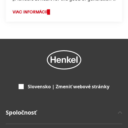
ktoré odráža hodnoty, za ktorými stojíme a o
čo usilujeme.
VIAC INFORMÁCIÍ
Slovensko | Zmeniť webové stránky
Spoločnosť
'O spoločnosti Henkel