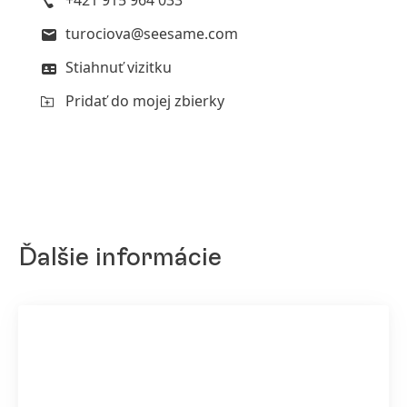
+421 915 964 033
turociova@seesame.com
Stiahnuť vizitku
Pridať do mojej zbierky
Ďalšie informácie