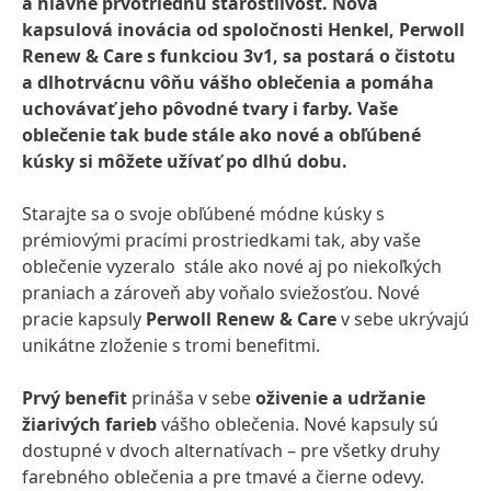
a hlavne prvotriednu starostlivosť. Nová
kapsulová inovácia od spoločnosti Henkel, Perwoll
Renew & Care s funkciou 3v1, sa postará o čistotu
a dlhotrvácnu vôňu vášho oblečenia a pomáha
uchovávať jeho pôvodné tvary i farby. Vaše
oblečenie tak bude stále ako nové a obľúbené
kúsky si môžete užívať po dlhú dobu.
Starajte sa o svoje obľúbené módne kúsky s
prémiovými pracími prostriedkami tak, aby vaše
oblečenie vyzeralo stále ako nové aj po niekoľkých
praniach a zároveň aby voňalo sviežosťou. Nové
pracie kapsuly
Perwoll Renew & Care
v sebe ukrývajú
unikátne zloženie s tromi benefitmi.
Prvý benefit
prináša v sebe
oživenie a udržanie
žiarivých farieb
vášho oblečenia. Nové kapsuly sú
dostupné v dvoch alternatívach – pre všetky druhy
farebného oblečenia a pre tmavé a čierne odevy.