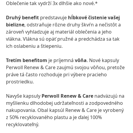
Oblečenie tak vydrží 3x dlhšie ako nové.*
Druhý benefit
predstavuje
hĺbkové čistenie vašej
bielizne
, odstraňuje rôzne druhy škvŕn a nečistôt a
zároveň vyhladzuje aj materiál oblečenia a jeho
vlákna. Vlákna sú opäť pružné a predchádza sa tak
ich oslabeniu a štiepeniu.
Tretím benefitom
je príjemná
vôňa
. Nové kapsuly
Perwoll Renew & Care zaujmú svojou vôňou, pretože
práve tá často rozhoduje pri výbere pracieho
prostriedku.
Navyše kapsuly
Perwoll Renew & Care
nadväzujú na
myšlienku dlhodobej udržateľnosti a zodpovedného
nakupovania. Obal kapsúl Renew & Care je vyrobený
z 50% recyklovaného plastu a je ďalej 100%
recyklovateľný.