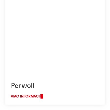
Vysoká
Nízka
Pridať do mojej zbierky
Perwoll
VIAC INFORMÁCIÍ