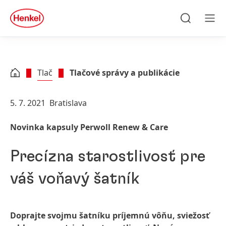
Skip to main content
Skip to footer
quick
search
Hľadať
Men
Tlač
Tlačové správy a publikácie
5. 7. 2021
Bratislava
Novinka kapsuly Perwoll Renew & Care
Precízna starostlivosť pre
váš voňavý šatník
Doprajte svojmu šatníku príjemnú vôňu, sviežosť