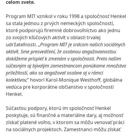
celom svete.
Program MIT vznikol v roku 1998 a spoločnosť Henkel
sa stala jednou z prvých nemeckých spoločností,
ktoré podporujú firemné dobrovoľníctvo ako jednu
zo svojich kľúčových aktivít v oblasti trvalej
udržateľnosti. „
Program MIT je srdcom našich sociálnych
aktivít. Sme presvedčení, že osobnou angažovanosťou
dokážeme prispieť k zmenám v spoločnosti. Preto našim
súčasným aj bývalým zamestnancom ponúkame množstvo
príležitostí, ako sa angažovať osobne aj v rámci
kolektívov,
” hovorí Karol-Monique Westhoff, globálna
vedúca pre korporátne občianstvo v spoločnosti
Henkel.
Súčasťou podpory, ktorú im spoločnosť Henkel
poskytuje, sú finančné a materiálne dary, aj možnosť
získať platené voľno, v ktorom sa môžu venovať práci
na sociálnych projektoch. Zamestnanci môžu získať