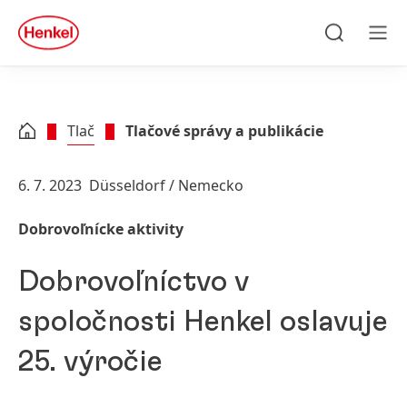
Skip to main content
Skip to footer
quick
search
Hľadať
Men
Tlač
Tlačové správy a publikácie
6. 7. 2023
Düsseldorf / Nemecko
Dobrovoľnícke aktivity
Dobrovoľníctvo v
spoločnosti Henkel oslavuje
25. výročie