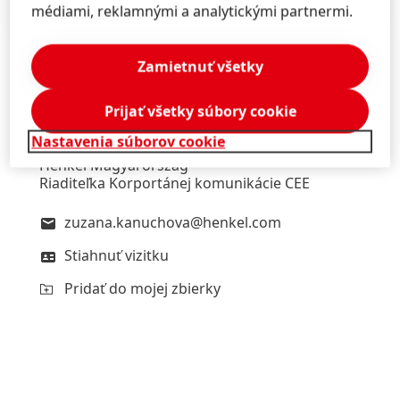
médiami, reklamnými a analytickými partnermi.
Pridať do mojej zbierky
Zamietnuť všetky
Zuzana
Kaňuchová
Prijať všetky súbory cookie
Henkel Slovensko
Nastavenia súborov cookie
Henkel ČR
Henkel Magyarország
Riaditeľka Korportánej komunikácie CEE
zuzana.kanuchova@henkel.com
Stiahnuť vizitku
Pridať do mojej zbierky