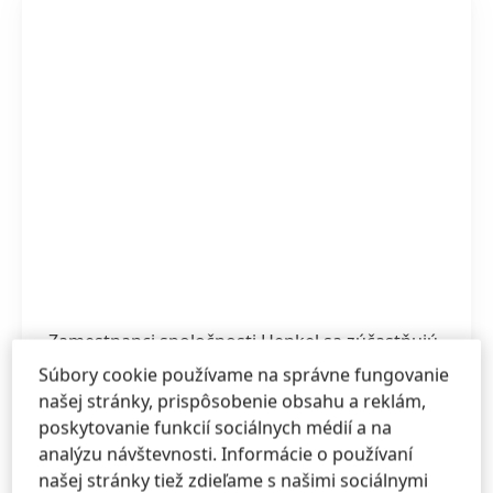
Zamestnanci spoločnosti Henkel sa zúčastňujú
na aktivite Trashfighter.
Súbory cookie používame na správne fungovanie
našej stránky, prispôsobenie obsahu a reklám,
Vysoká
poskytovanie funkcií sociálnych médií a na
analýzu návštevnosti. Informácie o používaní
1 z 4
Nízka
našej stránky tiež zdieľame s našimi sociálnymi