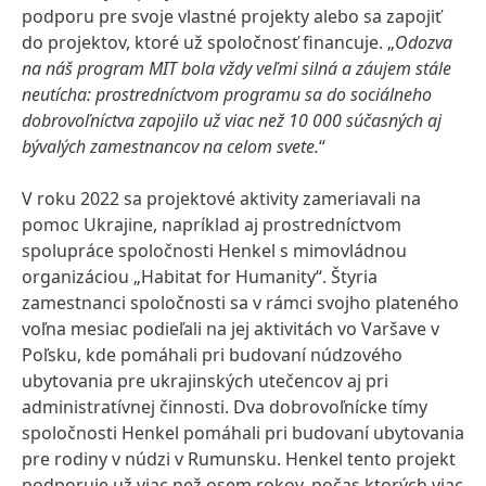
podporu pre svoje vlastné projekty alebo sa zapojiť
do projektov, ktoré už spoločnosť financuje. „
Odozva
na náš program MIT bola vždy veľmi silná a záujem stále
neutícha: prostredníctvom programu sa do sociálneho
dobrovoľníctva zapojilo už viac než 10 000 súčasných aj
bývalých zamestnancov na celom svete.
“
V roku 2022 sa projektové aktivity zameriavali na
pomoc Ukrajine, napríklad aj prostredníctvom
spolupráce spoločnosti Henkel s mimovládnou
organizáciou „Habitat for Humanity“. Štyria
zamestnanci spoločnosti sa v rámci svojho plateného
voľna mesiac podieľali na jej aktivitách vo Varšave v
Poľsku, kde pomáhali pri budovaní núdzového
ubytovania pre ukrajinských utečencov aj pri
administratívnej činnosti. Dva dobrovoľnícke tímy
spoločnosti Henkel pomáhali pri budovaní ubytovania
pre rodiny v núdzi v Rumunsku. Henkel tento projekt
podporuje už viac než osem rokov, počas ktorých viac