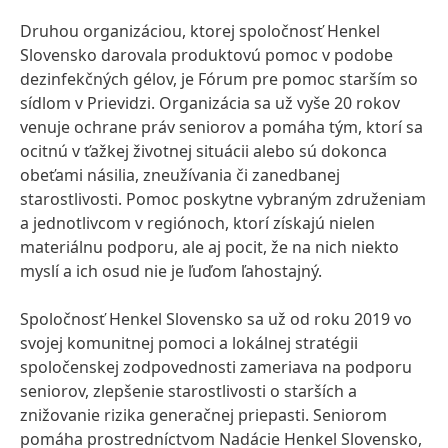
Druhou organizáciou, ktorej spoločnosť Henkel
Slovensko darovala produktovú pomoc v podobe
dezinfekčných gélov, je Fórum pre pomoc starším so
sídlom v Prievidzi. Organizácia sa už vyše 20 rokov
venuje ochrane práv seniorov a pomáha tým, ktorí sa
ocitnú v ťažkej životnej situácii alebo sú dokonca
obeťami násilia, zneužívania či zanedbanej
starostlivosti. Pomoc poskytne vybraným združeniam
a jednotlivcom v regiónoch, ktorí získajú nielen
materiálnu podporu, ale aj pocit, že na nich niekto
myslí a ich osud nie je ľuďom ľahostajný.
Spoločnosť Henkel Slovensko sa už od roku 2019 vo
svojej komunitnej pomoci a lokálnej stratégii
spoločenskej zodpovednosti zameriava na podporu
seniorov, zlepšenie starostlivosti o starších a
znižovanie rizika generačnej priepasti. Seniorom
pomáha prostredníctvom Nadácie Henkel Slovensko,