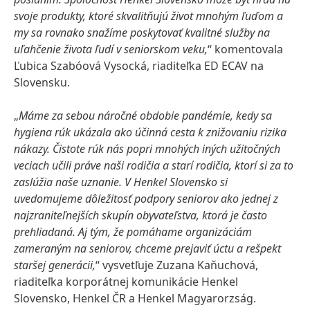
svoje produkty, ktoré skvalitňujú život mnohým ľuďom a
my sa rovnako snažíme poskytovať kvalitné služby na
uľahčenie života ľudí v seniorskom veku,
“ komentovala
Ľubica Szabóová Vysocká, riaditeľka ED ECAV na
Slovensku.
„
Máme za sebou náročné obdobie pandémie, kedy sa
hygiena rúk ukázala ako účinná cesta k znižovaniu rizika
nákazy. Čistote rúk nás popri mnohých iných užitočných
veciach učili práve naši rodičia a starí rodičia, ktorí si za to
zaslúžia naše uznanie. V Henkel Slovensko si
uvedomujeme dôležitosť podpory seniorov ako jednej z
najzraniteľnejších skupín obyvateľstva, ktorá je často
prehliadaná. Aj tým, že pomáhame organizáciám
zameraným na seniorov, chceme prejaviť úctu a rešpekt
staršej generácii,
“ vysvetľuje Zuzana Kaňuchová,
riaditeľka korporátnej komunikácie Henkel
Slovensko, Henkel ČR a Henkel Magyarorzság.