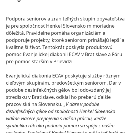
Podpora seniorov a zraniteľných skupín obyvateľstva
je pre spoločnosť Henkel Slovensko mimoriadne
dôležitá. Pravidelne pomáha organizáciám a
podporuje projekty, ktoré seniorom prinášajú lepší a
kvalitnejší život. Tentokrát poskytla produktovú
pomoc Evanjelickej diakonii ECAV v Bratislave a Fóru
pre pomoc starším v Prievidzi.
Evanjelická diakonia ECAV poskytuje služby rôznym
cieľovým skupinám, predovšetkým seniorom. Dar v
podobe dezinfekčných gélov bol odovzdaný jej
stredisku v Bratislave, odkiaľ ho preberú ďalšie
pracoviská na Slovensku. „
V dare v podobe
dezinfekčných gélov od spoločnosti Henkel Slovensko
vidíme viaceré prepojenia s našou prácou, keďže
symbolika rúk ako podania pomoci sa spája s naším
poslaním. Spoločnosť Henkel Slovensko môže byť hrdá na