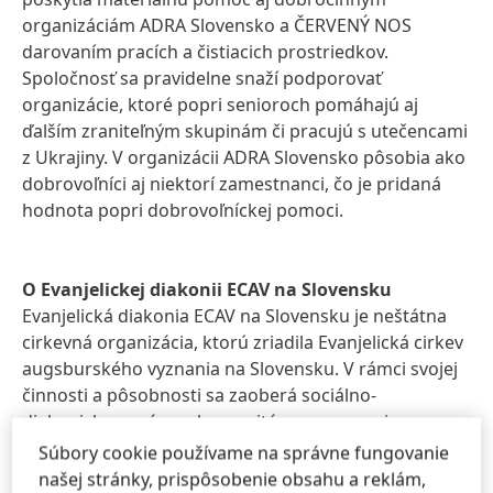
organizáciám ADRA Slovensko a ČERVENÝ NOS
darovaním pracích a čistiacich prostriedkov.
Spoločnosť sa pravidelne snaží podporovať
organizácie, ktoré popri senioroch pomáhajú aj
ďalším zraniteľným skupinám či pracujú s utečencami
z Ukrajiny. V organizácii ADRA Slovensko pôsobia ako
dobrovoľníci aj niektorí zamestnanci, čo je pridaná
hodnota popri dobrovoľníckej pomoci.
O Evanjelickej diakonii ECAV na Slovensku
Evanjelická diakonia ECAV na Slovensku je neštátna
cirkevná organizácia, ktorú zriadila Evanjelická cirkev
augsburského vyznania na Slovensku. V rámci svojej
činnosti a pôsobnosti sa zaoberá sociálno-
diakonickou prácou, humanitárnou a rozvojovou
pomocou, zdravotníckou starostlivosťou, prevenciou
Súbory cookie používame na správne fungovanie
pre rôzne sociálne skupiny a vzdelávaním v týchto
našej stránky, prispôsobenie obsahu a reklám,