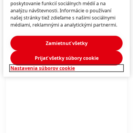
oblastiach. Uvedené činnosti vykonáva buď priamo
poskytovanie funkcií sociálnych médií a na
cez ústredie a strediská evanjelickej diakonie, alebo v
analýzu návštevnosti. Informácie o používaní
súčinnosti so zborovými diakoniami, alebo na báze
našej stránky tiež zdieľame s našimi sociálnymi
spolupráce s pridruženými organizáciami.
médiami, reklamnými a analytickými partnermi.
Zamietnuť všetky
Tlačové správy
(1,18 MB)
Prijať všetky súbory cookie
Nastavenia súborov cookie