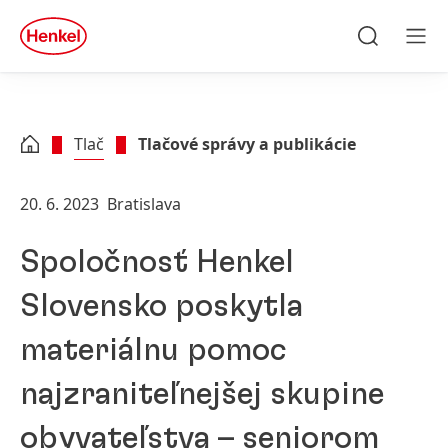
Skip to main content
Skip to footer
quick
search
Hľadať
Men
Tlač
Tlačové správy a publikácie
20. 6. 2023
Bratislava
Spoločnosť Henkel
Slovensko poskytla
materiálnu pomoc
najzraniteľnejšej skupine
obyvateľstva – seniorom