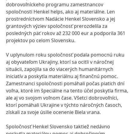
dobrovoľníckeho programu zamestnancov
spoločnosti Henkel helps, ako aj materiálne. Len
prostredníctvom Nadácie Henkel Slovensko a jej
grantových výziev spoločnosť prerozdelila za
posledných päť rokov až 232 000 eur a podporila 361
projektov po celom Slovensku.
V uplynulom roku spoločnosť podala pomocnú ruku
aj obyvateľom Ukrajiny, ktorí sa ocitli v náročnej
situácii, zapojila sa do viacerých humanitárnych
iniciatív a poskytla materiálnu aj finančnú pomoc.
Zamestnanci spoločnosti pomáhali počas piatich dní
voľna, ktoré im špeciálne na tento účel poskytla firma,
ale aj vo svojom voľnom čase. Všetci dobrovoľníci,
ktorí pomáhali Ukrajine v týchto náročných časoch,
získali za svoje úsilie ocenenie Biela vrana.
Spoločnosť Henkel Slovensko taktiež nedávno
poskytla materiálnu pomoc aj dobročinným