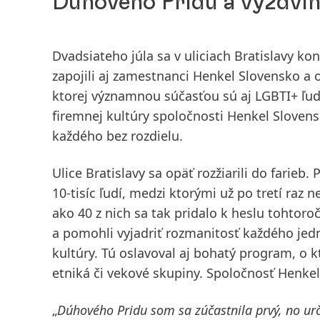
Dúhového Pridu a vyzdvihl
Dvadsiateho júla sa v uliciach Bratislavy ko
zapojili aj zamestnanci Henkel Slovensko a 
ktorej významnou súčasťou sú aj LGBTI+ ľudi
firemnej kultúry spoločnosti Henkel Slovens
každého bez rozdielu.
Ulice Bratislavy sa opäť rozžiarili do farieb
10-tisíc ľudí, medzi ktorými už po tretí raz
ako 40 z nich sa tak pridalo k heslu tohtoroč
a pomohli vyjadriť
rozmanitosť každého jedn
kultúry. Tú oslavoval aj bohatý program, o kt
etniká či vekové skupiny. Spoločnosť Henke
„
Dúhového Pridu som sa zúčastnila prvý, no ur