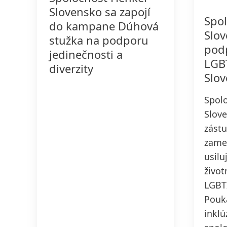
Slovensko sa zapojí
Spol
do kampane Dúhová
Slov
stužka na podporu
podp
jedinečnosti a
LGBT
diverzity
Slo
Spol
Slove
zástu
zame
usilu
živo
LGBTI
Pouka
inklú