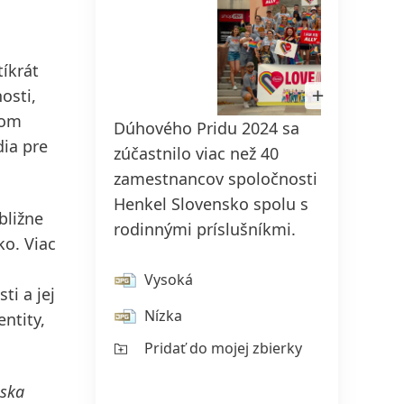
tíkrát
150 rokov spoločnosti Henkel
Otvoriť
osti,
obrázok
Už 150 rokov stojíme na čele
v
rom
Dúhového Pridu 2024 sa
Lightboxe
pokroku, ktorý dáva zmysel. V
dia pre
Do po
zúčastnilo viac než 40
spoločnosti Henkel každá zmena
organ
zamestnancov spoločnosti
znamená novú príležitosť, preto
viac a
Henkel Slovensko spolu s
podporujeme inovácie, udržateľnosť
bližne
rodinnými príslušníkmi.
a zodpovednosť, aby sme vybudovali
ko. Viac
V
lepšiu budúcnosť pre všetkých.
Vysoká
Ní
Spoločne.
ti a jej
Nízka
Pr
entity,
VIAC INFORMÁCIÍ
Pridať do mojej zbierky
áska