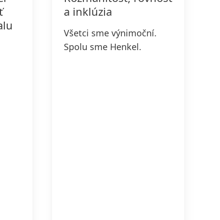
ť
a inklúzia
alu
Všetci sme výnimoční.
Spolu sme Henkel.