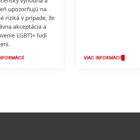
očensky výhodná a
veň upozorňujú na
 riziká v prípade, že
ávna akceptácia a
venie LGBTI+ ľudí
ení.
INFORMÁCIÍ
VIAC INFORMÁCIÍ