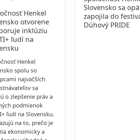
Slovensko sa opä
očnosť Henkel
zapojila do festiv
ensko otvorene
Dúhový PRIDE
oruje inklúziu
I+ ľudí na
vensku
očnosť Henkel
nsko spolu so
pcami najväčších
stnávateľov sa
jú o zlepšenie práv a
tných podmienok
+ ľudí na Slovensku.
zujú na to, prečo je
zia ekonomicky a