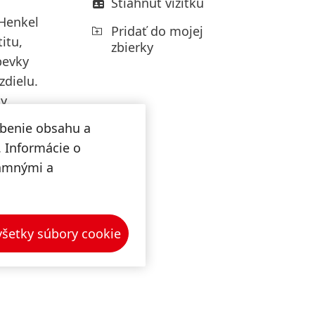
Stiahnuť vizitku
 Henkel
Pridať do mojej
itu,
zbierky
pevky
zdielu.
ty
.
obenie obsahu a
. Informácie o
 aspekty
lamnými a
táte,
arty
lno
 všetky súbory cookie