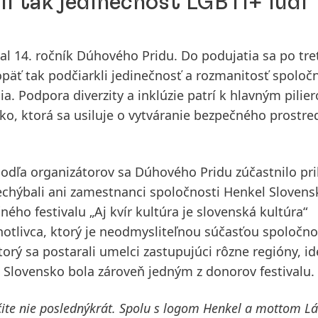
i tak jedinečnosť LGBTI+ ľudí
nal 14. ročník Dúhového Pridu. Do podujatia sa po tre
opäť tak podčiarkli jedinečnosť a rozmanitosť spoločn
a. Podpora diverzity a inklúzie patrí k hlavným pilie
ko, ktorá sa usiluje o vytváranie bezpečného prostre
. Podľa organizátorov sa Dúhového Pridu zúčastnilo pri
 nechýbali ani zamestnanci spoločnosti Henkel Slovens
ného festivalu „Aj kvír kultúra je slovenská kultúra“
otlivca
, ktorý je neodmysliteľnou súčasťou spoločnos
orý sa postarali umelci zastupujúci rôzne regióny, id
l Slovensko bola zároveň jedným z
donorov festivalu
.
čite nie poslednýkrát. Spolu s logom Henkel a mottom L