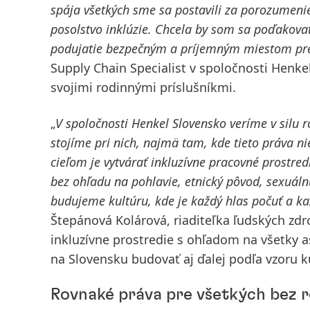
spája všetkých sme sa postavili za porozumenie,
posolstvo inklúzie. Chcela by som sa poďakov
podujatie bezpečným a príjemným miestom pre
Supply Chain Specialist v spoločnosti Henkel
svojimi rodinnými príslušníkmi.
„
V spoločnosti Henkel Slovensko veríme v silu 
stojíme pri nich, najmä tam, kde tieto práva 
cieľom je vytvárať inkluzívne pracovné prostred
bez ohľadu na pohlavie, etnický pôvod, sexuáln
budujeme kultúru, kde je každý hlas počuť a ka
Štepánová Kolárová, riaditeľka ľudských zdr
inkluzívne prostredie s ohľadom na všetky 
na Slovensku budovať aj ďalej podľa vzoru k
Rovnaké práva pre všetkých bez r