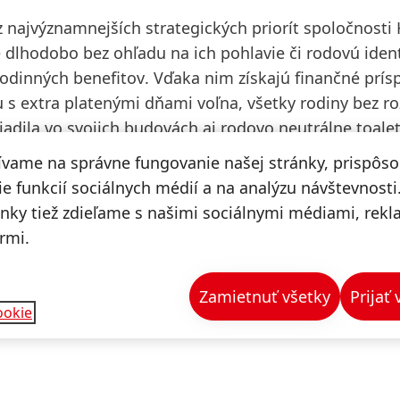
z najvýznamnejších strategických priorít spoločnosti
dlhodobo bez ohľadu na ich pohlavie či rodovú ident
rodinných benefitov
. Vďaka nim získajú finančné prís
 s extra platenými dňami voľna, všetky rodiny bez ro
iadila vo svojich budovách aj
rodovo neutrálne toale
ívame na správne fungovanie našej stránky, prispôs
toré podporujú vzájomné porozumenie a empatiu.
e funkcií sociálnych médií a na analýzu návštevnosti
zúčastniť workshopov a aktivít zameraných na rôzne
ánky tiež zdieľame s našimi sociálnymi médiami, rek
ného prostredia, napríklad aj prednášok o Rómoch v š
rmi.
oločnosť je v neposlednom rade hrdým signatárom
Ch
zpečného pracoviska, v ktorom môžu zamestnanci nap
Zamietnuť všetky
Prijať
ookie