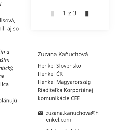
i
1 z 3
lisová,
li aj so
ín a
Zuzana
Kaňuchová
Naším
Henkel Slovensko
tický,
Henkel ČR
ne
Henkel Magyarország
lica
Riaditeľka Korportánej
,
komunikácie CEE
 plánujú
zuzana.kanuchova@h
enkel.com