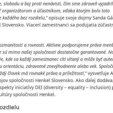
 slobodu a boj proti nenávisti, čím sme zároveň vyjadril
ať organizátorom a účastníkom, vďaka ktorým bolo toto
 každého bez rozdielu
,“ opisuje svoje dojmy Sanda Gá
 Slovensko. Viacerí zamestnanci sa podujatia zúčastni
rozmanitosti a rovnosti. Aktívne podporujeme práva menš
nie sú mimo našej spoločnosti dostatočne garantované. 
ie, kde sa každý zamestnanec cíti vítaný a môže byť auten
u orientáciu, zdravotné znevýhodnenie alebo vek. Spoloč
ždý človek má rovnaké práva a príležitosti
,“ vysvetľuje A
ojov spoločnosti Henkel Slovensko. Ako ďalej dodáva
aspekty
iniciatívy DEI
(diversity – equality – inclusion)
ultúry spoločnosti Henkel.
ozdielu