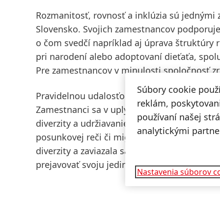
Rozmanitosť, rovnosť a inklúzia sú jednými 
Slovensko. Svojich zamestnancov podporuje 
o čom svedčí napríklad aj úprava
štruktúry 
pri narodení alebo adoptovaní dieťaťa, spolu
Pre zamestnancov v minulosti spoločnosť zr
Súbory cookie použ
Pravidelnou udalosťou sú aj
Dni diverzity
, k
reklám, poskytovani
Zamestnanci sa v uplynulom ročníku mohli 
používaní našej str
diverzity a udržiavanie inkluzívneho pracov
analytickými partne
posunkovej reči či migračných mýtoch. Sp
diverzity
a zaviazala sa tak k budovaniu be
prejavovať svoju jedinečnosť.
Nastavenia súborov c