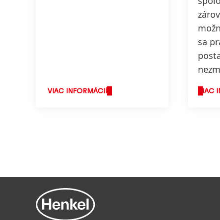
spol
záro
možné
sa pr
posta
nezm
VIAC INFORMÁCIÍ
VIAC 