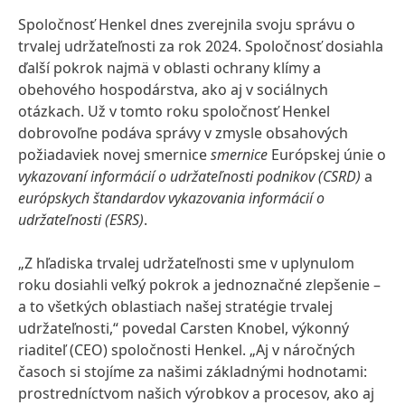
Spoločnosť Henkel dnes zverejnila svoju správu o
trvalej udržateľnosti za rok 2024. Spoločnosť dosiahla
ďalší pokrok najmä v oblasti ochrany klímy a
obehového hospodárstva, ako aj v sociálnych
otázkach. Už v tomto roku spoločnosť Henkel
dobrovoľne podáva správy v zmysle obsahových
požiadaviek novej smernice
smernice
Európskej únie o
vykazovaní informácií o udržateľnosti podnikov
(CSRD)
a
európskych štandardov vykazovania informácií o
udržateľnosti
(ESRS)
.
„Z hľadiska trvalej udržateľnosti sme v uplynulom
roku dosiahli veľký pokrok a jednoznačné zlepšenie –
a to všetkých oblastiach našej stratégie trvalej
udržateľnosti,“ povedal Carsten Knobel, výkonný
riaditeľ
(CEO) spoločnosti Henkel. „Aj v náročných
časoch si stojíme za našimi základnými hodnotami:
prostredníctvom našich výrobkov a procesov, ako aj