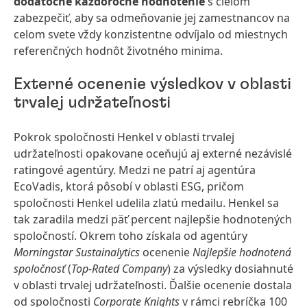
dodatočné každoročné hodnotenie
s cieľom
zabezpečiť, aby sa odmeňovanie jej zamestnancov na
celom svete vždy konzistentne odvíjalo od miestnych
referenčných hodnôt životného minima.
Externé ocenenie výsledkov v oblasti
trvalej udržateľnosti
Pokrok spoločnosti Henkel v oblasti trvalej
udržateľnosti opakovane oceňujú aj externé nezávislé
ratingové agentúry. Medzi ne patrí aj agentúra
EcoVadis, ktorá pôsobí v oblasti ESG, pričom
spoločnosti Henkel udelila zlatú medailu. Henkel sa
tak zaradila medzi päť percent najlepšie hodnotených
spoločností. Okrem toho získala od agentúry
Morningstar Sustainalytics
ocenenie
Najlepšie hodnotená
spoločnosť
(
Top-Rated Company
) za výsledky dosiahnuté
v oblasti trvalej udržateľnosti. Ďalšie ocenenie dostala
od spoločnosti
Corporate Knights
v rámci rebríčka 100