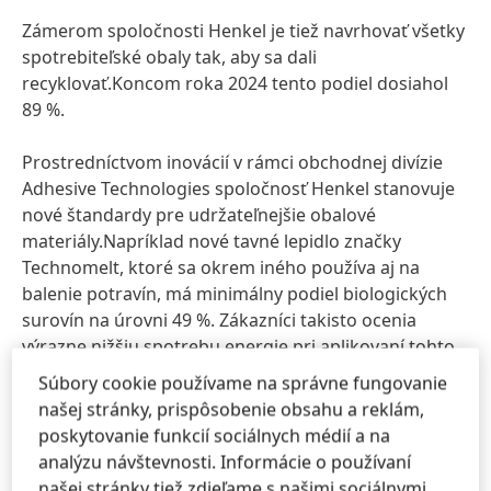
Zámerom spoločnosti Henkel je tiež navrhovať všetky
spotrebiteľské obaly tak, aby sa dali
recyklovať.Koncom roka 2024 tento podiel dosiahol
89 %.
Prostredníctvom inovácií v rámci obchodnej divízie
Adhesive Technologies spoločnosť Henkel stanovuje
nové štandardy pre udržateľnejšie obalové
materiály.Napríklad nové tavné lepidlo značky
Technomelt, ktoré sa okrem iného používa aj na
balenie potravín, má minimálny podiel biologických
surovín na úrovni 49 %. Zákazníci takisto ocenia
výrazne nižšiu spotrebu energie pri aplikovaní tohto
výrobku.
Súbory cookie používame na správne fungovanie
našej stránky, prispôsobenie obsahu a reklám,
Rovnosť príležitostí a spravodlivé
poskytovanie funkcií sociálnych médií a na
pracovné podmienky
analýzu návštevnosti. Informácie o používaní
našej stránky tiež zdieľame s našimi sociálnymi