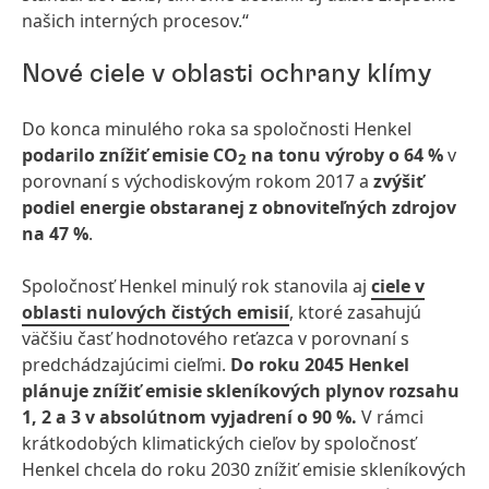
našich interných procesov.“
Nové ciele v oblasti ochrany klímy
Do konca minulého roka sa spoločnosti Henkel
podarilo
znížiť emisie CO
na tonu výroby o 64 %
v
2
porovnaní s východiskovým rokom 2017 a
zvýšiť
podiel energie obstaranej z obnoviteľných zdrojov
na 47 %
.
Spoločnosť Henkel minulý rok stanovila aj
ciele v
oblasti nulových čistých emisií
, ktoré zasahujú
väčšiu časť hodnotového reťazca v porovnaní s
predchádzajúcimi cieľmi.
Do roku 2045 Henkel
plánuje znížiť emisie skleníkových plynov rozsahu
1, 2 a 3 v absolútnom vyjadrení o 90 %.
V rámci
krátkodobých klimatických cieľov by spoločnosť
Henkel chcela do roku 2030 znížiť emisie skleníkových