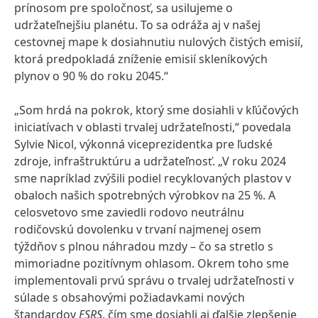
prínosom pre spoločnosť, sa usilujeme o
udržateľnejšiu planétu. To sa odráža aj v našej
cestovnej mape k dosiahnutiu nulových čistých emisií,
ktorá predpokladá zníženie emisií skleníkových
plynov o 90 % do roku 2045.“
„Som hrdá na pokrok, ktorý sme dosiahli v kľúčových
iniciatívach v oblasti trvalej udržateľnosti,“ povedala
Sylvie Nicol, výkonná viceprezidentka pre ľudské
zdroje, infraštruktúru a udržateľnosť. „V roku 2024
sme napríklad zvýšili podiel recyklovaných plastov v
obaloch našich spotrebných výrobkov na 25 %. A
celosvetovo sme zaviedli rodovo neutrálnu
rodičovskú dovolenku v trvaní najmenej osem
týždňov s plnou náhradou mzdy – čo sa stretlo s
mimoriadne pozitívnym ohlasom. Okrem toho sme
implementovali prvú správu o trvalej udržateľnosti v
súlade s obsahovými požiadavkami nových
štandardov
ESRS
, čím sme dosiahli aj ďalšie zlepšenie