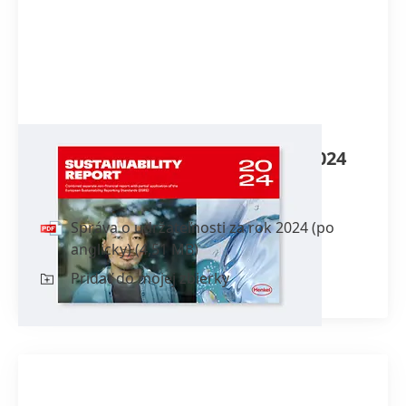
Správa o udržateľnosti za rok 2024
(po anglicky)
Správa o udržateľnosti za rok 2024
(po
anglicky)
(4,51 MB)
Pridať do mojej zbierky