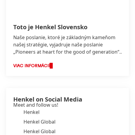
Toto je Henkel Slovensko
Naše poslanie, ktoré je základným kameňom
našej stratégie, vyjadruje naše poslanie
„Pioneers at heart for the good of generation“,
ktoré odráža hodnoty, za ktorými stojíme a o
čo usilujeme.
VIAC INFORMÁCIÍ
Henkel on Social Media
Meet and follow us!
Henkel
Henkel Global
Henkel Global