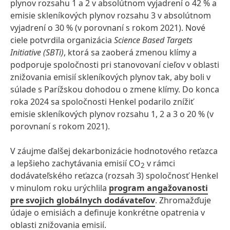
plynov rozsahu 1 a 2 v absolútnom vyjadrení o 42 % a
emisie skleníkových plynov rozsahu 3 v absolútnom
vyjadrení o 30 % (v porovnaní s rokom 2021). Nové
ciele potvrdila organizácia
Science Based Targets
Initiative
(SBTi)
, ktorá sa zaoberá zmenou klímy a
podporuje spoločnosti pri stanovovaní cieľov v oblasti
znižovania emisií skleníkových plynov tak, aby boli v
súlade s Parížskou dohodou o zmene klímy.
Do konca
roka 2024 sa spoločnosti Henkel podarilo znížiť
emisie skleníkových plynov rozsahu 1, 2 a 3 o 20 % (v
porovnaní s rokom 2021).
V záujme ďalšej dekarbonizácie hodnotového reťazca
a lepšieho zachytávania emisií CO
v rámci
2
dodávateľského reťazca (rozsah 3) spoločnosť Henkel
v minulom roku urýchlila
program angažovanosti
pre svojich globálnych dodávateľov
. Zhromažďuje
údaje o emisiách a definuje konkrétne opatrenia v
oblasti znižovania emisií.