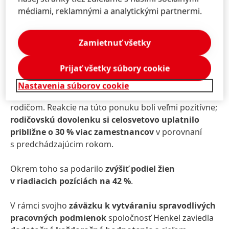
Míľnikom v oblasti rozmanitosti a rovnosti je
médiami, reklamnými a analytickými partnermi.
program rodovo neutrálnej rodičovskej dovolenky
,
ktorý spoločnosť zaviedla pre všetkých 47 000
Zamietnuť všetky
zamestnancov na celom svete. Garantuje minimálne
osem týždňov rodičovskej dovolenky s plnou
Prijať všetky súbory cookie
náhradou mzdy a vzťahuje sa na všetky typy rodín
vrátane adoptovaných detí resp. detí v pestúnskej
Nastavenia súborov cookie
starostlivosti, LGBTQ+ párov a rodín s jedným
rodičom. Reakcie na túto ponuku boli veľmi pozitívne;
rodičovskú dovolenku si celosvetovo uplatnilo
približne o 30 % viac zamestnancov
v porovnaní
s predchádzajúcim rokom.
Okrem toho sa podarilo
zvýšiť podiel žien
v riadiacich pozíciách na 42 %
.
V rámci svojho
záväzku k vytváraniu spravodlivých
pracovných podmienok
spoločnosť Henkel zaviedla