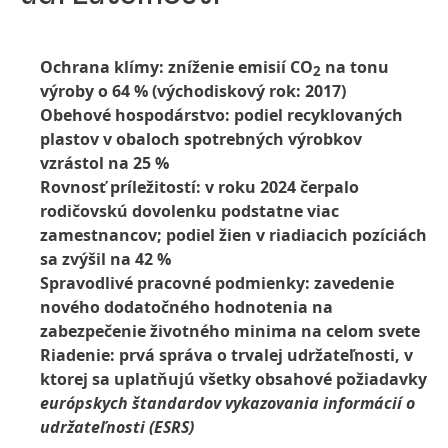
Ochrana klímy: zníženie emisií CO
na tonu
2
výroby o 64 % (východiskový rok: 2017)
Obehové hospodárstvo: podiel recyklovaných
plastov v obaloch spotrebných výrobkov
vzrástol na 25 %
Rovnosť príležitostí: v roku 2024 čerpalo
rodičovskú dovolenku podstatne viac
zamestnancov; podiel žien v riadiacich pozíciách
sa zvýšil na 42 %
Spravodlivé pracovné podmienky: zavedenie
nového dodatočného hodnotenia na
zabezpečenie životného minima na celom svete
Riadenie: prvá správa o trvalej udržateľnosti, v
ktorej sa uplatňujú všetky obsahové požiadavky
európskych štandardov vykazovania informácií o
udržateľnosti
(ESRS)