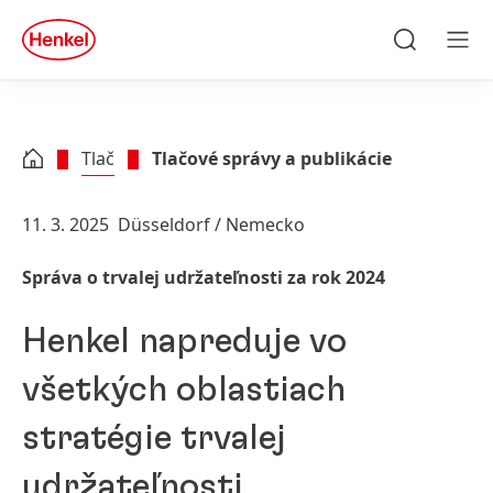
Skip to main content
Skip to footer
quick
search
Hľadať
Men
Tlač
Tlačové správy a publikácie
11. 3. 2025
Düsseldorf / Nemecko
Správa o trvalej udržateľnosti za rok 2024
Henkel napreduje vo
všetkých oblastiach
stratégie trvalej
udržateľnosti