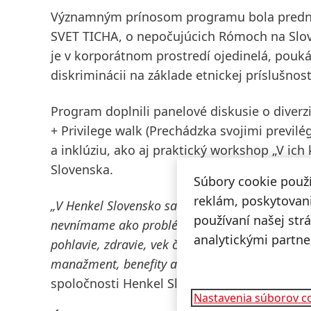
Významným prínosom programu bola prednášk
SVET TICHA
, o nepočujúcich Rómoch na Slove
je v korporátnom prostredí ojedinelá, pouk
diskriminácii na základe etnickej príslušnos
Program doplnili panelové diskusie o diverz
+ Privilege walk
(Prechádzka svojimi previlé
a inklúziu, ako aj praktický workshop „V ic
Slovenska
.
Súbory cookie použ
reklám, poskytovani
„V Henkel Slovensko sa snažíme vytvárať bezpeč
používaní našej str
nevnímame ako problém, ale ako príležitosť sp
analytickými partne
pohlavie, zdravie, vek či identitu. Sú to naše 
manažment, benefity a mnoho ďalšieho,“
vysve
spoločnosti Henkel Slovensko.
Nastavenia súborov c