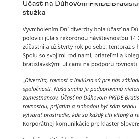
Účasť na Dúhovom PRIDE Bratisl
stužka
Vyvrcholením Dní diverzity bola účasť na
Dú
polovici júla s rekordnou návštevnosťou 14
zúčastnila už štvrtý rok po sebe, tentoraz 
Spolu so svojimi rodinami, priateľmi a kol
bratislavskými ulicami na podporu rovnosti a
„
Diverzita, rovnosť a inklúzia sú pre nás zákla
spoločnosti. Naša snaha je podporovaná nielen
zamestnancov. Účasť na Dúhovom PRIDE Brati
rovnosťou, prijatím a slobodou byť sám sebou. 
vytvárať prostredie, kde sa každý cíti vítaný a 
Korporátnej komunikácie pre klaster Slove