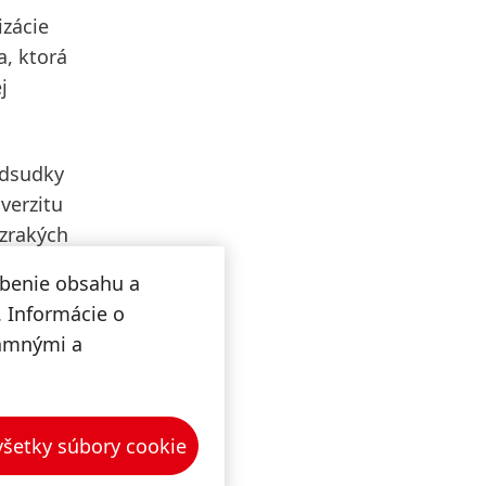
zácie
a, ktorá
j
dsudky
verzitu
ozrakých
obenie obsahu a
. Informácie o
lamnými a
pôvod,
, talent
drojov
 všetky súbory cookie