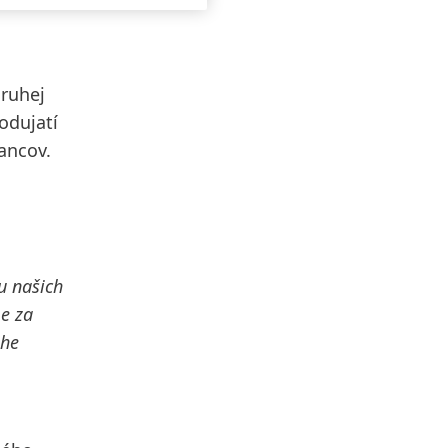
druhej
odujatí
ancov.
u našich
me za
ahe