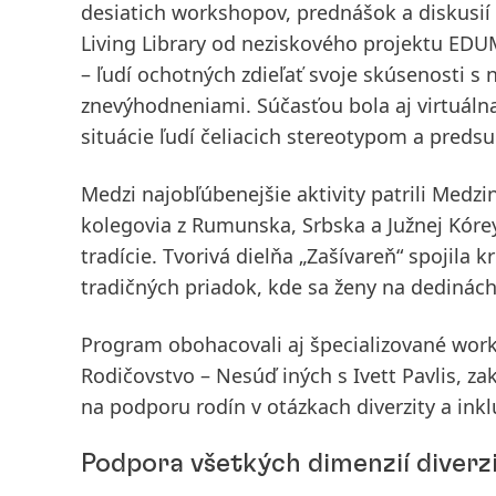
desiatich workshopov, prednášok a diskusií
Living Library
od neziskového projektu EDUMA
– ľudí ochotných zdieľať svoje skúsenosti s 
znevýhodneniami. Súčasťou bola aj virtuálna 
situácie ľudí čeliacich stereotypom a pred
Medzi najobľúbenejšie aktivity patrili
Medzin
kolegovia z Rumunska, Srbska a Južnej Kórey
tradície. Tvorivá dielňa „
Zašívareň
“ spojila 
tradičných priadok, kde sa ženy na dedinách 
Program obohacovali aj špecializované wor
Rodičovstvo – Nesúď iných
s Ivett Pavlis, z
na podporu rodín v otázkach diverzity a inkl
Podpora všetkých dimenzií diverzit