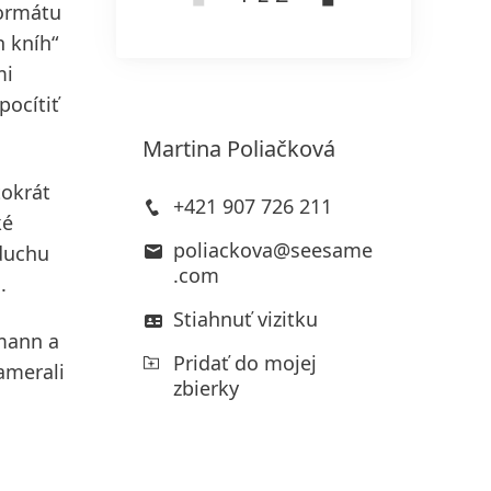
formátu
h kníh“
mi
pocítiť
Martina
Poliačková
tokrát
+421 907 726 211
ké
poliackova@seesame
 duchu
.com
.
Stiahnuť vizitku
mann a
Pridať do mojej
amerali
zbierky