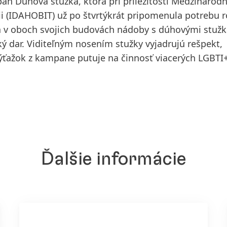
mpaň
Dúhová stužka
, ktorá pri príležitosti Medzinárod
bii (IDAHOBIT) už po štvrtýkrát pripomenula potrebu r
ila v oboch svojich budovách nádoby s dúhovými stuž
ý dar. Viditeľným nosením stužky vyjadrujú rešpekt,
Výťažok z kampane putuje na činnosť viacerých LGBTI
Ďalšie informácie