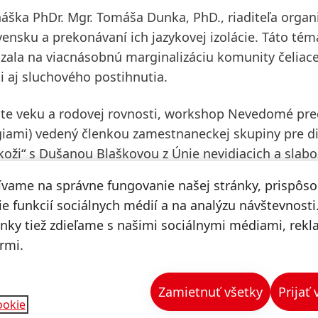
a PhDr. Mgr. Tomáša Dunka, PhD., riaditeľa organi
nsku a prekonávaní ich jazykovej izolácie. Táto tém
ázala na viacnásobnú marginalizáciu komunity čeliace
ti aj sluchového postihnutia.
ite veku a rodovej rovnosti, workshop
Nevedomé pre
giami) vedený členkou zamestnaneckej skupiny pre di
h koži“ s Dušanou Blaškovou z
Únie nevidiacich a slab
ívame na správne fungovanie našej stránky, prispôs
e funkcií sociálnych médií a na analýzu návštevnosti
né prostredie, kde sa nikto nemusí skrývať. Rozdielnosť
ánky tiež zdieľame s našimi sociálnymi médiami, rek
rávať sa k sebe s rešpektom a empatiou bez ohľadu na 
rmi.
hodnoty, okolo ktorých budujeme našu kultúru, vzdelávanie
tľuje Alica Štepánová Kolárová, riaditeľka ľudských z
Zamietnuť všetky
Prijať
ookie