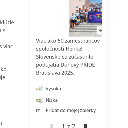
klúzie.
150 rokov spoločnosti Henkel
Otvoriť
í s
obrázok
Už 150 rokov stojíme na čele
v
Viac ako 50 zamestnancov
Poduja
Lightboxe
pokroku, ktorý dáva zmysel. V
s viac
spoločnosti Henkel
2025 
spoločnosti Henkel každá zmena
Slovensko sa zúčastnilo
celého
znamená novú príležitosť, preto
podujatia Dúhový PRIDE
rozlič
podporujeme inovácie, udržateľnosť
sko,
Bratislava 2025.
diverz
a zodpovednosť, aby sme vybudovali
uje
lepšiu budúcnosť pre všetkých.
Vysoká
V
Spoločne.
Nízka
Ní
VIAC INFORMÁCIÍ
Pridať do mojej zbierky
Pr
u
1 z 2