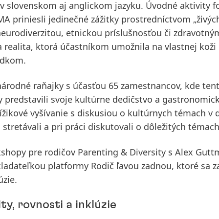
 v slovenskom aj anglickom jazyku. Úvodné aktivity 
 priniesli jedinečné zážitky prostredníctvom „živýc
neurodiverzitou, etnickou príslušnosťou či zdravotný
realita, ktorá účastníkom umožnila na vlastnej koži 
sudkom.
árodné raňajky
s účasťou 65 zamestnancov, kde ten
 predstavili svoje kultúrne dedičstvo a gastronomic
krížikové vyšívanie s diskusiou o kultúrnych témach v
stretávali a pri práci diskutovali o dôležitých témach
kshopy pre rodičov
Parenting & Diversity
s Alex Gutt
akladateľkou platformy Rodič ľavou zadnou, ktoré sa z
úzie.
y, rovnosti a inklúzie