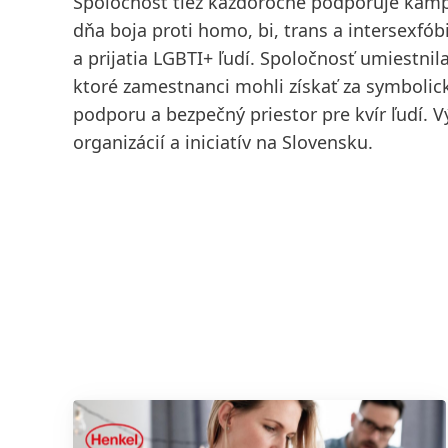
Spoločnosť tiež každoročne podporuje ka
dňa boja proti homo, bi, trans a intersexfó
a prijatia LGBTI+ ľudí. Spoločnosť umiestn
ktoré zamestnanci mohli získať za symbolick
podporu a bezpečný priestor pre kvír ľudí. 
organizácií a iniciatív na Slovensku.