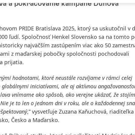
ava a pokračovanie kampane Dúhová
hovom PRIDE Bratislava 2025
, ktorý sa uskutočnil v 
 000 ľudí. Spoločnosť Henkel Slovensko sa na tomto p
s historicky najväčším zastúpením viac ako 50 zamestn
egami z maďarskej pobočky spoločnosti pochodovali
 prijatia.
dnými hodnotami, ktoré neustále rozvíjame v rámci celej
 globálnymi iniciatívami, ale aj aktívnou angažovanosťo
slava vnímame ako spôsob,
ako verejne ukázať, že stojí
Nie je to len o jednom dni v roku, ale o každodennej sn
rešpektovaný
,“ vysvetľuje Zuzana Kaňuchová, riaditeľka
nsko, Česko a Maďarsko.