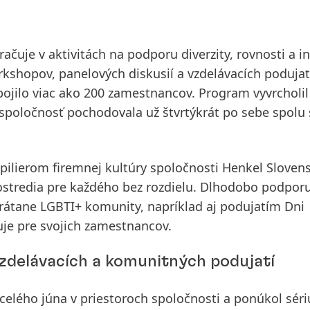
čuje v aktivitách na podporu diverzity, rovnosti a in
rkshopov, panelových diskusií a vzdelávacích podujat
pojilo viac ako 200 zamestnancov. Program vyvrcholil
poločnosť pochodovala už štvrtýkrát po sebe spolu 
 pilierom firemnej kultúry spoločnosti Henkel Sloven
rostredia pre každého bez rozdielu. Dlhodobo podpor
vrátane LGBTI+ komunity, napríklad aj podujatím
Dni
zuje pre svojich zamestnancov.
 vzdelávacích a komunitných podujatí
celého júna v priestoroch spoločnosti a ponúkol séri