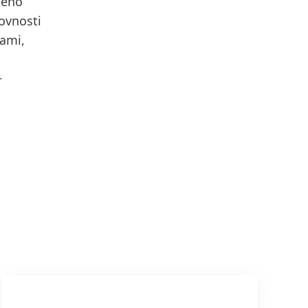
ného
ovnosti
kami,
+