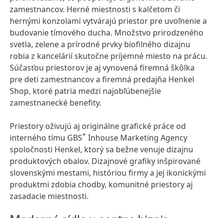
zamestnancov. Herné miestnosti s kalčetom či
hernými konzolami vytvárajú priestor pre uvoľnenie a
budovanie tímového ducha. Množstvo prirodzeného
svetla, zelene a prírodné prvky biofilného dizajnu
robia z kancelárií skutočne príjemné miesto na prácu.
Súčasťou priestorov je aj vynovená firemná škôlka
pre deti zamestnancov a firemná predajňa Henkel
Shop, ktoré patria medzi najobľúbenejšie
zamestnanecké benefity.
Priestory oživujú aj originálne grafické práce od
+
interného tímu GBS
Inhouse Marketing Agency
spoločnosti Henkel, ktorý sa bežne venuje dizajnu
produktových obalov. Dizajnové grafiky inšpirované
slovenskými mestami, históriou firmy a jej ikonickými
produktmi zdobia chodby, komunitné priestory aj
zasadacie miestnosti.