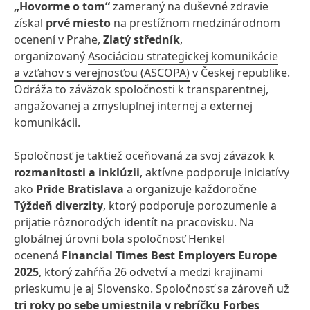
„Hovorme o tom“
zameraný na duševné zdravie
získal
prvé miesto
na prestížnom medzinárodnom
ocenení v Prahe,
Zlatý středník
,
organizovaný
Asociáciou strategickej komunikácie
a vzťahov s verejnosťou
(ASCOPA)
v Českej republike.
Odráža to záväzok spoločnosti k transparentnej,
angažovanej a zmysluplnej internej a externej
komunikácii.
Spoločnosť je taktiež oceňovaná za svoj záväzok k
rozmanitosti a inklúzii
, aktívne podporuje iniciatívy
ako
Pride Bratislava
a organizuje každoročne
Týždeň diverzity
, ktorý podporuje porozumenie a
prijatie rôznorodých identít na pracovisku. Na
globálnej úrovni bola spoločnosť Henkel
ocenená
Financial Times Best Employers Europe
2025
, ktorý zahŕňa 26 odvetví a medzi krajinami
prieskumu je aj Slovensko. Spoločnosť sa zároveň už
tri roky po sebe umiestnila v rebríčku Forbes