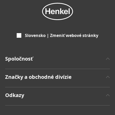
Slovensko | Zmeniť webové stránky
Spoločnosť
'O spoločnosti Henkel
Značky a obchodné divízie
Značka Henkel
Henkel Adhesive Technologies
Fakty a čísla
Odkazy
Henkel Consumer Brands
Tlačové správy
Pracovné miesta a žiadosti o zamestnanie
Značky