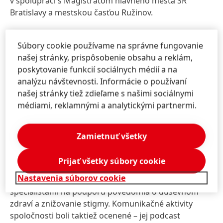
v spolupráci s Magistrátom hlavného mesta SR
Bratislavy a mestskou časťou Ružinov.
Spoločnosť Henkel Slovensko
je dlhodobo
Súbory cookie používame na správne fungovanie
oceňovaná ako
Najatraktívnejší zamestnávateľ na
našej stránky, prispôsobenie obsahu a reklám,
Slovensku
.
Titul Najzamestnávateľ
v kategórii
poskytovanie funkcií sociálnych médií a na
Centrá zdieľaných služieb získala už
osem rokov po
analýzu návštevnosti. Informácie o používaní
sebe
. Toto prestížne ocenenie odráža záväzok
našej stránky tiež zdieľame s našimi sociálnymi
spoločnosti vytvárať pozitívne a bezpečné pracovné
médiami, reklamnými a analytickými partnermi.
prostredie, poskytovať flexibilné formy práce vrátane
hybridného modelu a dodatočných dní voľna a
podporovať starostlivosť o zamestnancov.
Zamietnuť všetky
Duševné zdravie
je v Henkel Slovensko tiež jednou z
Prijať všetky súbory cookie
kľúčových oblastí. Spoločnosť sa zapája do projektov
Nastavenia súborov cookie
ako
Stromy priania
v spolupráci s poprednými
špecialistami na podporu povedomia o duševnom
zdraví a znižovanie stigmy. Komunikačné aktivity
spoločnosti boli taktiež ocenené – jej podcast