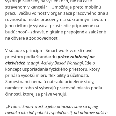
výkon je založený na výsledkoch, nie na čase
strávenom v kancelárii. Umožňuje preto mobilnú
prácu, väčšiu voľnosť v organizácii pracovného dňa a
rovnováhu medzi pracovným a súkromným životom.
Jeho cieľom je vytvárať prostredie pripravené na
budúcnosť – zdravé, digitálne prepojené a založené
na dôvere a zodpovednosti.
V súlade s princípmi Smart work vznikli nové
priestory podľa štandardu
práce založenej na
aktivitách
(z angl. Activity Based Working).
Ide o
koncept usporiadania fyzického priestoru, ktorý
prináša vysokú mieru flexibility a účelnosti.
Zamestnanci nemajú natrvalo pridelené stoly,
namiesto toho si vyberajú pracovné miesto podľa
činnosti, ktorej sa práve venujú.
„V rámci Smart work a jeho princípov sme sa aj my,
rovnako ako iné pobočky spoločnosti, pri príprave našich