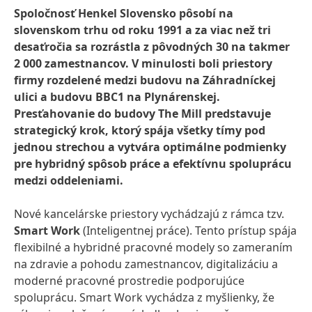
Spoločnosť Henkel Slovensko pôsobí na
slovenskom trhu od roku 1991 a za viac než tri
desaťročia sa rozrástla z pôvodných 30 na takmer
2 000 zamestnancov. V minulosti boli priestory
firmy rozdelené medzi budovu na Záhradníckej
ulici a budovu BBC1 na Plynárenskej.
Presťahovanie do budovy The Mill predstavuje
strategický krok, ktorý spája všetky tímy pod
jednou strechou a vytvára optimálne podmienky
pre hybridný spôsob práce a efektívnu spoluprácu
medzi oddeleniami.
Nové kancelárske priestory vychádzajú z rámca tzv.
Smart Work
(Inteligentnej práce). Tento prístup spája
flexibilné a hybridné pracovné modely so zameraním
na zdravie a pohodu zamestnancov, digitalizáciu a
moderné pracovné prostredie podporujúce
spoluprácu. Smart Work vychádza z myšlienky, že