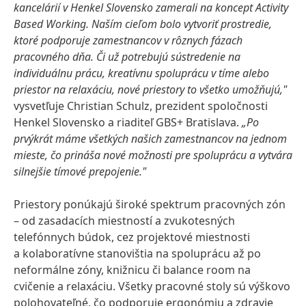
kancelárií v Henkel Slovensko zamerali na koncept Activity
Based Working. Naším cieľom bolo vytvoriť prostredie,
ktoré podporuje zamestnancov v rôznych fázach
pracovného dňa. Či už potrebujú sústredenie na
individuálnu prácu, kreatívnu spoluprácu v tíme alebo
priestor na relaxáciu, nové priestory to všetko umožňujú,"
vysvetľuje Christian Schulz, prezident spoločnosti
Henkel Slovensko a riaditeľ GBS+ Bratislava.
„Po
prvýkrát máme všetkých našich zamestnancov na jednom
mieste, čo prináša nové možnosti pre spoluprácu a vytvára
silnejšie tímové prepojenie."
Priestory ponúkajú široké spektrum pracovných zón
– od zasadacích miestností a zvukotesných
telefónnych búdok, cez projektové miestnosti
a kolaboratívne stanovištia na spoluprácu až po
neformálne zóny, knižnicu či balance room na
cvičenie a relaxáciu. Všetky pracovné stoly sú výškovo
polohovateľné, čo podporuje ergonómiu a zdravie