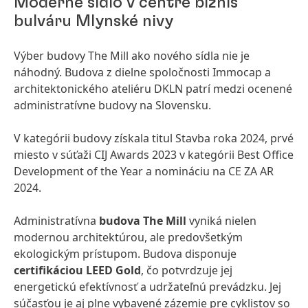
Moderné sídlo v centre biznis
bulváru Mlynské nivy
Výber budovy The Mill ako nového sídla nie je
náhodný. Budova z dielne spoločnosti Immocap a
architektonického ateliéru DKLN patrí medzi ocenené
administratívne budovy na Slovensku.
V kategórii budovy získala titul Stavba roka 2024, prvé
miesto v súťaži CIJ Awards 2023 v kategórii Best Office
Development of the Year a nomináciu na CE ZA AR
2024.
Administratívna
budova The Mill
vyniká nielen
modernou architektúrou, ale predovšetkým
ekologickým prístupom. Budova disponuje
certifikáciou
LEED Gold
, čo potvrdzuje jej
energetickú efektívnosť a udržateľnú prevádzku. Jej
súčasťou je aj plne vybavené zázemie pre cyklistov so