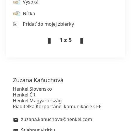
Vysoká
Nízka
Pridať do mojej zbierky
1 z 5
Zuzana
Kaňuchová
Henkel Slovensko
Henkel ČR
Henkel Magyarország
Riaditeľka Korportánej komunikácie CEE
zuzana.kanuchova@henkel.com
Stiahnuť vizitku