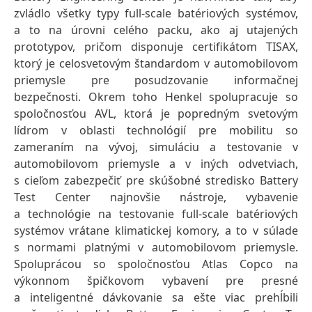
zvládlo všetky typy full-scale batériových systémov,
a to na úrovni celého packu, ako aj utajených
prototypov, pričom disponuje certifikátom TISAX,
ktorý je celosvetovým štandardom v automobilovom
priemysle pre posudzovanie informačnej
bezpečnosti. Okrem toho Henkel spolupracuje so
spoločnosťou AVL, ktorá je popredným svetovým
lídrom v oblasti technológií pre mobilitu so
zameraním na vývoj, simuláciu a testovanie v
automobilovom priemysle a v iných odvetviach,
s cieľom zabezpečiť pre skúšobné stredisko Battery
Test Center najnovšie nástroje, vybavenie
a technológie na testovanie full-scale batériových
systémov vrátane klimatickej komory, a to v súlade
s normami platnými v automobilovom priemysle.
Spoluprácou so spoločnosťou Atlas Copco na
výkonnom špičkovom vybavení pre presné
a inteligentné dávkovanie sa ešte viac prehĺbili