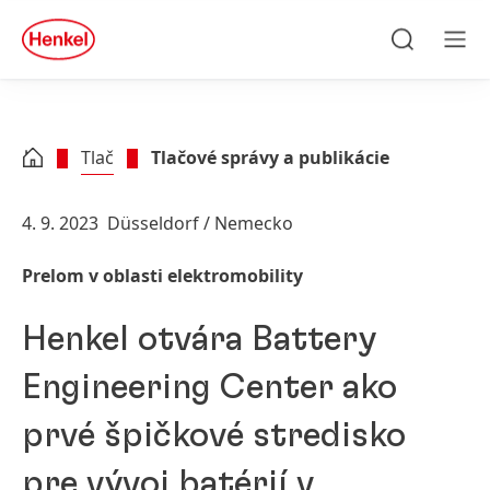
Skip to main content
Skip to footer
quick
search
Hľadať
Men
Tlač
Tlačové správy a publikácie
4. 9. 2023
Düsseldorf / Nemecko
Prelom v oblasti elektromobility
Henkel otvára Battery
Engineering Center ako
prvé špičkové stredisko
pre vývoj batérií v