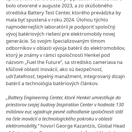
bolo otvorené v auguste 2023, a zo skúšobného
strediska Battery Test Center, ktorého prevádzka by
mala byť spustená v roku 2024. Úlohou týchto
najmodernejších laboratórií je podporiť spoločný
vývoj batériových riešení pre elektromobily novej
generácie. So svojim špecializovaným tímom
odborníkov v oblasti vývoja batérií do elektromobilov,
ktorý je známy v rámci spoločnosti Henkel pod
názvom „Fuel the Future“, sa stredisko zameriava na
kľúčové oblasti inovácií, ako sú bezpečnosť,
udržateľnosť, tepelný manažment, integrovaný dizajn
batérií a technológia batériových článkov.
„Battery Engineering Center, ktoré Henkel umiestňuje do
priestorov svojej budovy Inspiration Center v hodnote 130
miliónov eur, vyjadruje pevné odhodlanie spoločnosti stáť
na čele inovácií a technologického pokroku v oblasti
elektromobility,“
hovorí George Kazantzis, Global Head