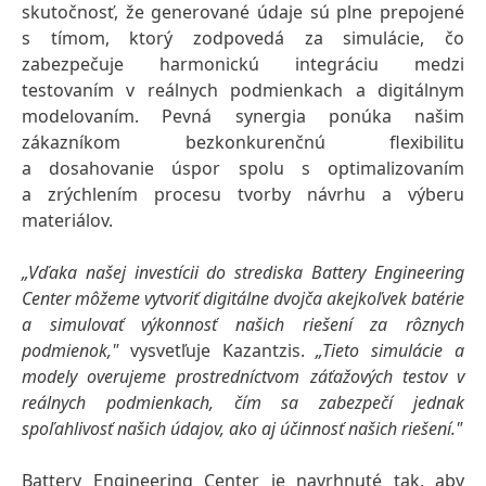
skutočnosť, že generované údaje sú plne prepojené
s tímom, ktorý zodpovedá za simulácie, čo
zabezpečuje harmonickú integráciu medzi
testovaním v reálnych podmienkach a digitálnym
modelovaním. Pevná synergia ponúka našim
zákazníkom bezkonkurenčnú flexibilitu
a dosahovanie úspor spolu s optimalizovaním
a zrýchlením procesu tvorby návrhu a výberu
materiálov.
„Vďaka našej investícii do strediska Battery Engineering
Center môžeme vytvoriť digitálne dvojča akejkoľvek batérie
a simulovať výkonnosť našich riešení za rôznych
podmienok,"
vysvetľuje Kazantzis.
„Tieto simulácie a
modely overujeme prostredníctvom záťažových testov v
reálnych podmienkach, čím sa zabezpečí jednak
spoľahlivosť našich údajov, ako aj účinnosť našich riešení."
Battery Engineering Center je navrhnuté tak, aby