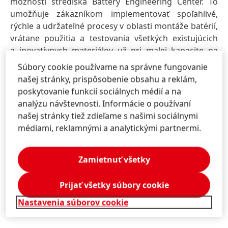
možnosti strediska Battery Engineering Center. To
umožňuje zákazníkom implementovať spoľahlivé,
rýchle a udržateľné procesy v oblasti montáže batérií,
vrátane použitia a testovania všetkých existujúcich
a inovatívnych materiálov už pri malej kapacite na
účely vývoja až po rýchlosť potrebnú pri sériovej
Súbory cookie používame na správne fungovanie
výrobe.
našej stránky, prispôsobenie obsahu a reklám,
poskytovanie funkcií sociálnych médií a na
Battery Engineering Center v Düsseldorfe je
analýzu návštevnosti. Informácie o používaní
priekopníckym zariadením, ktoré predstavuje len
našej stránky tiež zdieľame s našimi sociálnymi
začiatok. Spoločnosť Henkel plánuje vytvoriť
médiami, reklamnými a analytickými partnermi.
celosvetovú sieť takýchto centier, pričom prvé z nich
budú vybudované v USA a v Číne. Táto prepojená sieť
Zamietnuť všetky
bude fungovať na báze zdieľaných digitálnych
platforiem a podporí bezproblémovú
medziregionálnu spoluprácu medzi globálnymi
Prijať všetky súbory cookie
tímami, OEM výrobcami a výrobcami batérií.
Nastavenia súborov cookie