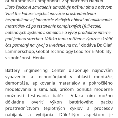
of Automotive Components v spoločnosti Henkel.
„Toto špičkové zariadenie umožňuje nášmu tímu s názvom
‘Fuel the Future’ urýchliť inovácie prostredníctvom
bezproblémovej integrácie všetkých oblastí od aplikovania
materiálov až po testovanie komplexných
(full-scale)
batériových systémov, simulácie a vývoj produktov interne
pod jednou strechou. Vďaka tomu môžeme výrazne skrátiť
čas potrebný na vývoj a uvedenie na trh,“
dodáva Dr. Olaf
Lammerschop, Global Technology Lead for E-Mobility
v spoločnosti Henkel.
Battery Engineering Center disponuje najnovším
vybavením a technológiami v oblasti montáže,
demontáže, aplikovania materiálov a pokročilého
modelovania a simulácií, pričom ponúka moderné
možnosti testovania batérií. Vďaka nim možno
dôkladne overiť výkon batériového packu
prostredníctvom teplotných cyklov a procesov
nabíjania a vybíjania. Dôležitým aspektom je