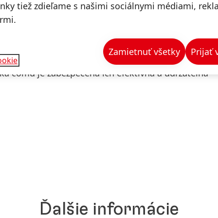
ebkej bielizne s výrobkami Silan, ktorých obaly obsa
ánky tiež zdieľame s našimi sociálnymi médiami, rek
24 budú aviváže Silan v nových baleniach doypack d
rmi.
y vrátane Českej republiky, Poľska, Maďarska, Sloven
stónsko, Litva a Lotyšsko), po ktorých príde na rad R
Zamietnuť všetky
Prijať
vé aviváže Silan sa vyrábajú v jednom z našich hlavn
ookie
a čomu je zabezpečená ich efektívna a udržateľná
Ďalšie informácie