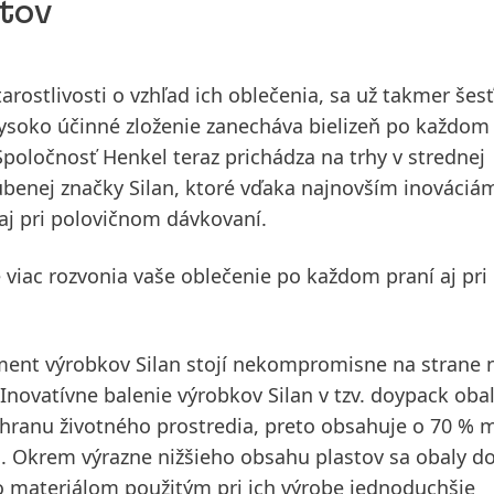
stov
arostlivosti o vzhľad ich oblečenia, sa už takmer šes
vysoko účinné zloženie zanecháva bielizeň po každom
oločnosť Henkel teraz prichádza na trhy v strednej
benej značky Silan, ktoré vďaka najnovším inováciá
i aj pri polovičnom dávkovaní.
 viac rozvonia vaše oblečenie po každom praní aj pri 
iment výrobkov Silan stojí nekompromisne na strane 
 Inovatívne balenie výrobkov Silan v tzv. doypack oba
ranu životného prostredia, preto obsahuje o 70 % 
ch. Okrem výrazne nižšieho obsahu plastov sa obaly d
 materiálom použitým pri ich výrobe jednoduchšie