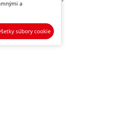
hujú o
lamnými a
ostupné
ska a
akúsko,
 všetky súbory cookie
ých