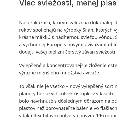
Viac sviežosti, menej pla
Naši zákazníci, ktorým záleží na dokonalej st
rokov spoliehajú na výrobky Silan, ktorých 
krásne mäkkú s nádhernou sviežou vôňou. Sp
a východnej Európe s novými avivážami obľú
dodajú vašej bielizni čerstvý závan sviežost
Vylepšené a koncentrovanejšie zloženie ešte
výrazne menšieho množstva aviváže.
To však nie je všetko – nový vylepšený sort
planéty bez akýchkoľvek ústupkov v kvalite.
bolo navrhnuté s dôsledným dôrazom na och
plastov než porovnateľné balenie vo fľašia
vďaka flexibilným polyetylénovým
(PE) mono