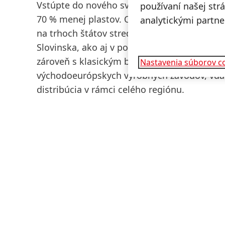
Vstúpte do nového sveta sviežo voňajúcej, h
používaní našej str
70 % menej plastov. Od prvého štvrťroka 20
analytickými partne
na trhoch štátov strednej a východnej Európ
Slovinska, ako aj v pobaltských krajinách
(E
zároveň s klasickým balením vo fľašiach. No
Nastavenia súborov c
východoeurópskych výrobných závodov, vďak
distribúcia v rámci celého regiónu.