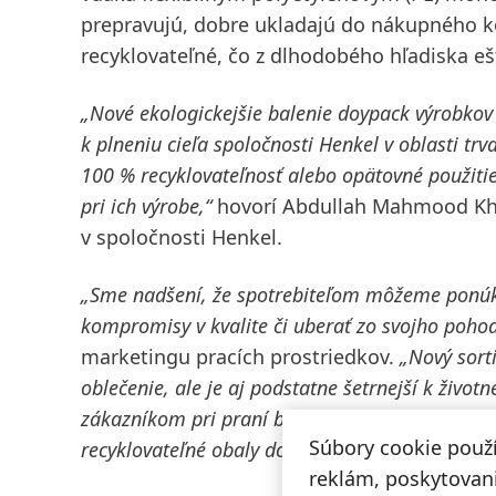
prepravujú, dobre ukladajú do nákupného k
recyklovateľné, čo z dlhodobého hľadiska ešt
„Nové ekologickejšie balenie doypack výrobkov 
k plneniu cieľa spoločnosti Henkel v oblasti tr
100 % recyklovateľnosť alebo opätovné použitie
pri ich výrobe,“
hovorí Abdullah Mahmood Khan
v spoločnosti Henkel.
„Sme nadšení, že spotrebiteľom môžeme ponúknu
kompromisy v kvalite či uberať zo svojho pohod
marketingu pracích prostriedkov.
„Nový sorti
oblečenie, ale je aj podstatne šetrnejší k ži
zákazníkom pri praní bielizne a zároveň im dáv
Súbory cookie použ
recyklovateľné obaly doypack predstavujú význ
reklám, poskytovani