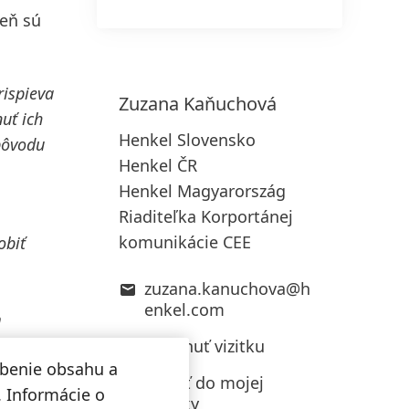
veň sú
rispieva
Zuzana
Kaňuchová
uť ich
Henkel Slovensko
 pôvodu
Henkel ČR
Henkel Magyarország
Riaditeľka Korportánej
komunikácie CEE
obiť
zuzana.kanuchova@h
enkel.com
m
Stiahnuť vizitku
obenie obsahu a
Pridať do mojej
. Informácie o
zbierky