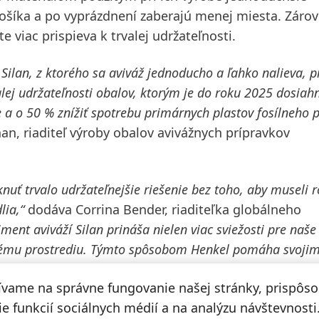
ošíka a po vyprázdnení zaberajú menej miesta. Záro
e viac prispieva k trvalej udržateľnosti.
Silan, z ktorého sa aviváž jednoducho a ľahko nalieva, p
valej udržateľnosti obalov, ktorým je do roku 2025 dosiahn
 a o 50 % znížiť spotrebu primárnych plastov fosílneho
, riaditeľ výroby obalov avivážnych prípravkov
ť trvalo udržateľnejšie riešenie bez toho, aby museli r
lia,“
dodáva Corrina Bender, riaditeľka globálneho
ment aviváží Silan prináša nielen viac sviežosti pre naše
votnému prostrediu. Týmto spôsobom Henkel pomáha svoji
a šancu urobiť niečo pre dobro našej planéty. Nové
ívame na správne fungovanie našej stránky, prispôs
amný krok k ekologickejšej budúcnosti.“
e funkcií sociálnych médií a na analýzu návštevnosti