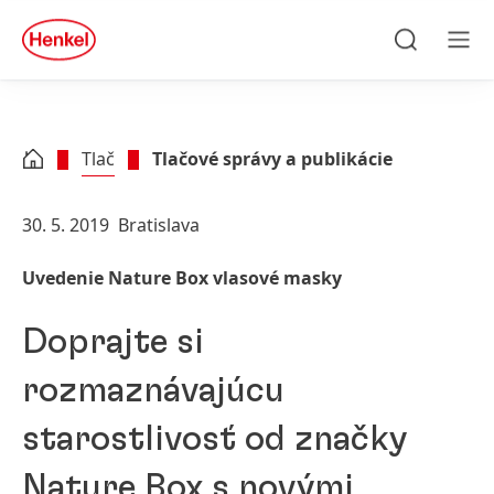
Skip to main content
Skip to footer
quick
search
Hľadať
Men
Tlač
Tlačové správy a publikácie
30. 5. 2019
Bratislava
Uvedenie Nature Box vlasové masky
Doprajte si
rozmaznávajúcu
starostlivosť od značky
Nature Box s novými