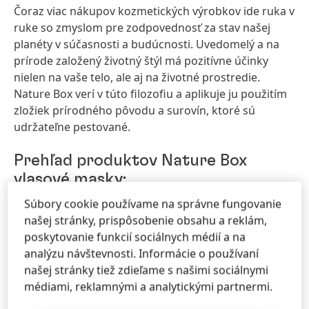
Čoraz viac nákupov kozmetických výrobkov ide ruka v
ruke so zmyslom pre zodpovednosť za stav našej
planéty v súčasnosti a budúcnosti. Uvedomelý a na
prírode založený životný štýl má pozitívne účinky
nielen na vaše telo, ale aj na životné prostredie.
Nature Box verí v túto filozofiu a aplikuje ju použitím
zložiek prírodného pôvodu a surovín, ktoré sú
udržateľne pestované.
Prehľad produktov Nature Box
vlasové masky:
Súbory cookie používame na správne fungovanie
Nature Box Recovery Mask, 5,99 EUR/200 ml
našej stránky, prispôsobenie obsahu a reklám,
Pre hlboko ošetrené vlasové vlákna a ochranu pred
poskytovanie funkcií sociálnych médií a na
budúcimi poškodeniami.
analýzu návštevnosti. Informácie o používaní
našej stránky tiež zdieľame s našimi sociálnymi
Nature Box Color Caring Cream, 5,99 EUR/200 ml
médiami, reklamnými a analytickými partnermi.
Pre žiarivú farbu vlasov a extra starostlivosť s