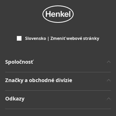
Slovensko | Zmeniť webové stránky
Spoločnosť
'O spoločnosti Henkel
Značky a obchodné divízie
Značka Henkel
Henkel Adhesive Technologies
Fakty a čísla
Odkazy
Henkel Consumer Brands
Tlačové správy
Pracovné miesta a žiadosti o zamestnanie