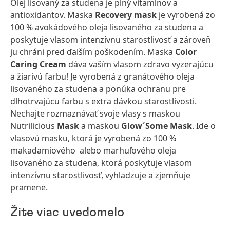
Olej lisovaný za studena je plný vitamínov a
antioxidantov. Maska
Recovery mask
je vyrobená zo
100 % avokádového oleja lisovaného za studena a
poskytuje vlasom intenzívnu starostlivosť a zároveň
ju chráni pred ďalším poškodením. Maska
Color
Caring Cream
dáva vaším vlasom zdravo vyzerajúcu
a žiarivú farbu! Je vyrobená z granátového oleja
lisovaného za studena a ponúka ochranu pre
dlhotrvajúcu farbu s extra dávkou starostlivosti.
Nechajte rozmaznávať svoje vlasy s maskou
Nutrilicious
Mask
a maskou
Glow´Some Mask
. Ide o
vlasovú masku, ktorá je vyrobená zo 100 %
makadamiového alebo marhuľového oleja
lisovaného za studena, ktorá poskytuje vlasom
intenzívnu starostlivosť, vyhladzuje a zjemňuje
pramene.
Žite viac uvedomelo