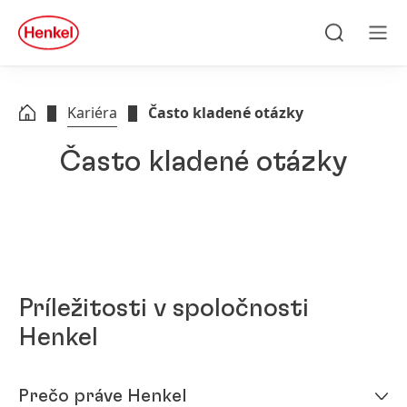
Skip to main content
Skip to footer
quick
search
Hľadať
Men
Kariéra
Často kladené otázky
Často kladené otázky
Príležitosti v spoločnosti
Henkel
Prečo práve Henkel