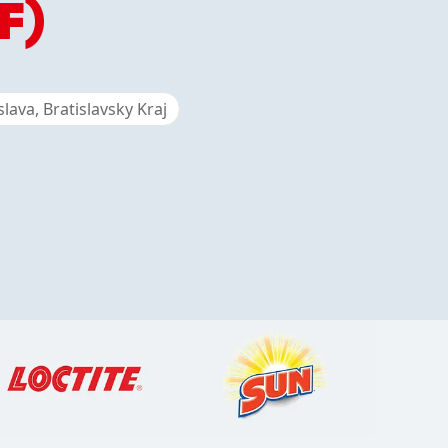
F)
150 rokov spoločnosti Henkel
slava, Bratislavsky Kraj
Už 150 rokov stojíme na čele
pokroku, ktorý dáva zmysel. V
spoločnosti Henkel každá zmena
znamená novú príležitosť, preto
podporujeme inovácie, udržateľnosť
a zodpovednosť, aby sme vybudovali
lepšiu budúcnosť pre všetkých.
Spoločne.
VIAC INFORMÁCIÍ