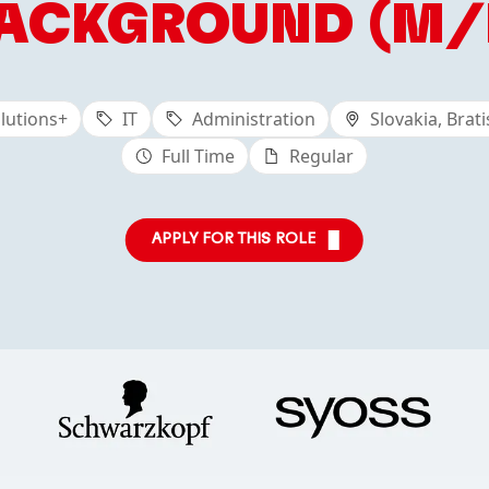
ACKGROUND (M/
lutions+
IT
Administration
Slovakia, Brati
Full Time
Regular
APPLY FOR THIS ROLE