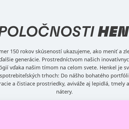
SPOLOČNOSTI
HEN
kmer 150 rokov skúseností ukazujeme, ako meniť a zle
ďalšie generácie. Prostredníctvom našich inovatívny
lógií vďaka našim tímom na celom svete. Henkel je s
 spotrebiteľských trhoch: Do nášho bohatého portfóli
acie a čistiace prostriedky, aviváže aj lepidlá, tmel
nátery.