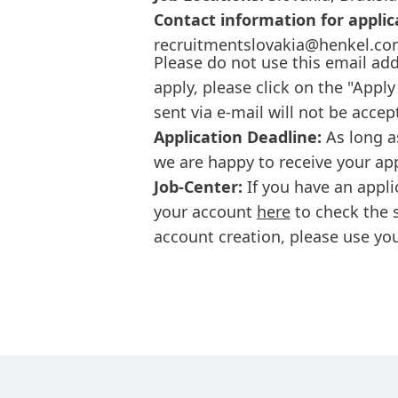
Contact information for applic
recruitmentslovakia@henkel.c
Please do not use this email add
apply, please click on the "Apply
sent via e-mail will not be accep
Application Deadline:
As long a
we are happy to receive your ap
Job-Center:
If you have an appli
your account
here
to check the s
account creation, please use you