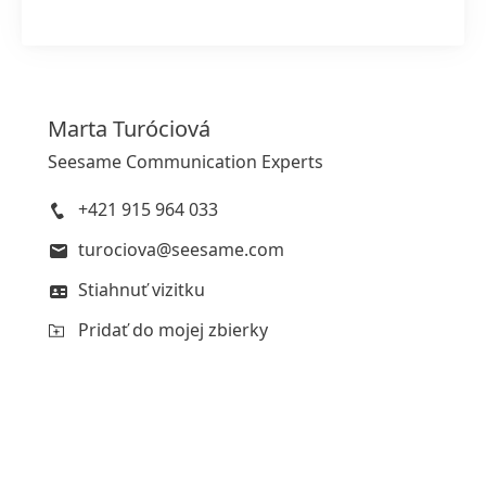
Silan Fresh Control Cool Fresh
Marta
Turóciová
Seesame Communication Experts
Vysoká
Nízka
+421 915 964 033
Pridať do mojej zbierky
turociova@seesame.com
Stiahnuť vizitku
Pridať do mojej zbierky