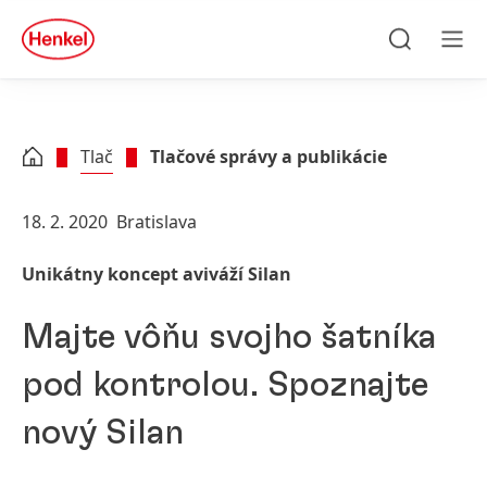
Skip to main content
Skip to footer
quick
search
Hľadať
Men
Tlač
Tlačové správy a publikácie
18. 2. 2020
Bratislava
Unikátny koncept aviváží Silan
Majte vôňu svojho šatníka
pod kontrolou. Spoznajte
nový Silan