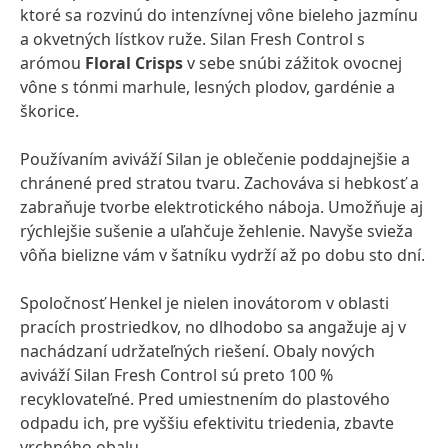
ktoré sa rozvinú do intenzívnej vône bieleho jazmínu
a okvetných lístkov ruže. Silan Fresh Control s
arómou
Floral Crisps
v sebe snúbi zážitok ovocnej
vône s tónmi marhule, lesných plodov, gardénie a
škorice.
Používaním aviváží Silan je oblečenie poddajnejšie a
chránené pred stratou tvaru. Zachováva si hebkosť a
zabraňuje tvorbe elektrotického náboja. Umožňuje aj
rýchlejšie sušenie a uľahčuje žehlenie. Navyše svieža
vôňa bielizne vám v šatníku vydrží až po dobu sto dní.
Spoločnosť Henkel je nielen inovátorom v oblasti
pracích prostriedkov, no dlhodobo sa angažuje aj v
nachádzaní udržateľných riešení. Obaly nových
aviváží Silan Fresh Control sú preto 100 %
recyklovateľné. Pred umiestnením do plastového
odpadu ich, pre vyššiu efektivitu triedenia, zbavte
vrchného obalu.