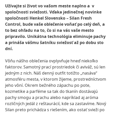
Užívajte si život vo vašom meste naplno a v
spoločnosti sviežosti. Vďaka jedinečnej novinke
spoločnosti Henkel Slovensko – Silan Fresh
Control, bude vaše oblečenie voňať po celý deň, a
to bez ohľadu na to, čo si na vás vaše mesto
pripravilo. Unikátna technológia eliminuje pachy
a prináša vášmu šatníku sviežosť až po dobu sto
dní.
Vôňu nášho oblečenia ovplyvňuje hneď niekoľko
faktorov. Samotný prací prostriedok či aviváž, sú len
jedným z nich. Náš denný outfit totižto „nasáva“
atmosféru mesta, v ktorom žijeme, prostredníctvom
jeho vôní. Okrem bežného zápachu po pote,
kozmetike a parféme sa tak do tkanín dostávajú
pachy smogu a prachu alebo napríklad aj aróma
rozličných jedál z reštaurácií, kde sa zastavíme. Nový
Silan preto prichádza s riešením, ako ostať svieži po