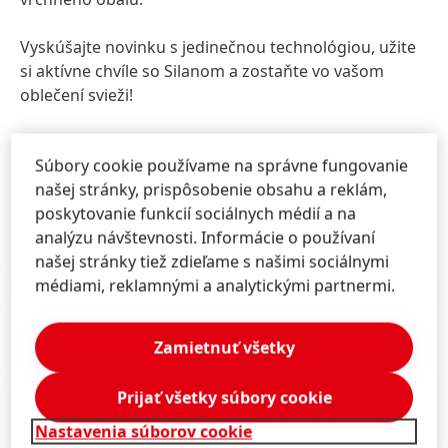
Vyskúšajte novinku s jedinečnou technológiou, užite
si aktívne chvíle so Silanom a zostaňte vo vašom
oblečení svieži!
Novinka
Silan Fresh Control
je dostupná za
Súbory cookie používame na správne fungovanie
maloobchodnú odporúčanú cenu 900ml za 2,69 EUR,
našej stránky, prispôsobenie obsahu a reklám,
1,8L za 4,99 EUR.
poskytovanie funkcií sociálnych médií a na
analýzu návštevnosti. Informácie o používaní
našej stránky tiež zdieľame s našimi sociálnymi
médiami, reklamnými a analytickými partnermi.
Tlačové správy
(2,01 MB)
Zamietnuť všetky
Prijať všetky súbory cookie
Nastavenia súborov cookie