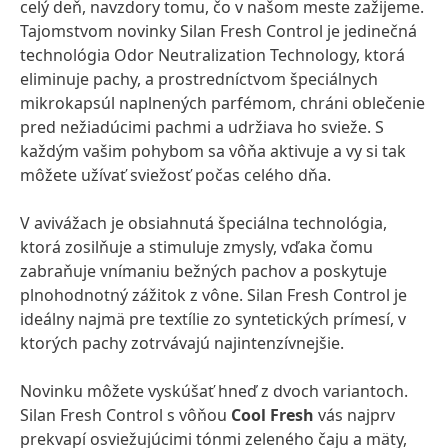
celý deň, navzdory tomu, čo v našom meste zažijeme.
Tajomstvom novinky Silan Fresh Control je jedinečná
technológia Odor Neutralization Technology, ktorá
eliminuje pachy, a prostredníctvom špeciálnych
mikrokapsúl naplnených parfémom, chráni oblečenie
pred nežiadúcimi pachmi a udržiava ho svieže. S
každým vašim pohybom sa vôňa aktivuje a vy si tak
môžete užívať sviežosť počas celého dňa.
V avivážach je obsiahnutá špeciálna technológia,
ktorá zosilňuje a stimuluje zmysly, vďaka čomu
zabraňuje vnímaniu bežných pachov a poskytuje
plnohodnotný zážitok z vône. Silan Fresh Control je
ideálny najmä pre textílie zo syntetických prímesí, v
ktorých pachy zotrvávajú najintenzívnejšie.
Novinku môžete vyskúšať hneď z dvoch variantoch.
Silan Fresh Control s vôňou
Cool Fresh
vás najprv
prekvapí osviežujúcimi tónmi zeleného čaju a mäty,