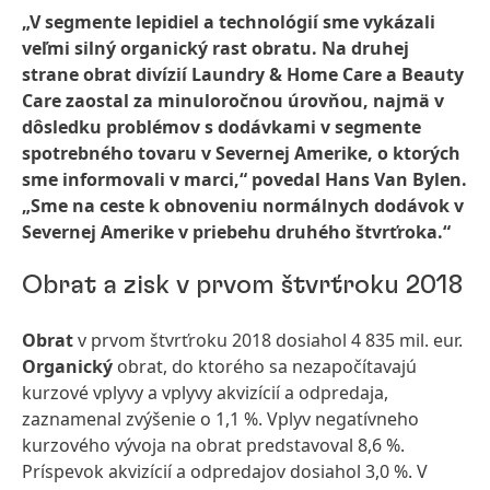
„V segmente lepidiel a technológií sme vykázali
veľmi silný organický rast obratu. Na druhej
strane obrat divízií Laundry & Home Care a Beauty
Care zaostal za minuloročnou úrovňou, najmä v
dôsledku problémov s dodávkami v segmente
spotrebného tovaru v Severnej Amerike, o ktorých
sme informovali v marci,“ povedal Hans Van Bylen.
„Sme na ceste k obnoveniu normálnych dodávok v
Severnej Amerike v priebehu druhého štvrťroka.“
Obrat a zisk v prvom štvrťroku 2018
Obrat
v prvom štvrťroku 2018 dosiahol 4 835 mil. eur.
Organický
obrat, do ktorého sa nezapočítavajú
kurzové vplyvy a vplyvy akvizícií a odpredaja,
zaznamenal zvýšenie o 1,1 %. Vplyv negatívneho
kurzového vývoja na obrat predstavoval 8,6 %.
Príspevok akvizícií a odpredajov dosiahol 3,0 %. V