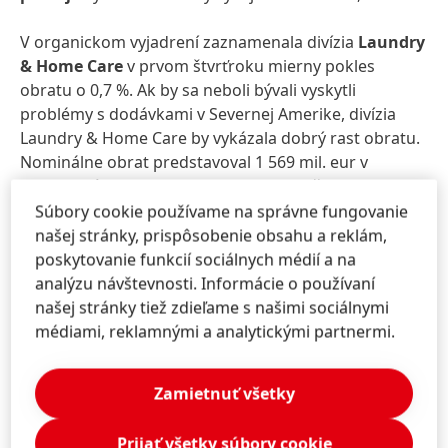
V organickom vyjadrení zaznamenala divízia
Laundry
& Home Care
v prvom štvrťroku mierny pokles
obratu o 0,7 %. Ak by sa neboli bývali vyskytli
problémy s dodávkami v Severnej Amerike, divízia
Laundry & Home Care by vykázala dobrý rast obratu.
Nominálne obrat predstavoval 1 569 mil. eur v
porovnaní s 1 726 mil. eur v rovnakom štvrťroku
predchádzajúceho roka.
Upravený prevádzkový zisk
Súbory cookie používame na správne fungovanie
vo výške 291 mil. eur zaostal za úrovňou rovnakého
našej stránky, prispôsobenie obsahu a reklám,
štvrťroka 2017 o 2,5 %.
Upravená výnosnosť predaja
poskytovanie funkcií sociálnych médií a na
sa zvýšila o 1,2 percentuálneho bodu na 18,5 %.
analýzu návštevnosti. Informácie o používaní
našej stránky tiež zdieľame s našimi sociálnymi
Výhľad na finančný rok 2018
médiami, reklamnými a analytickými partnermi.
potvrdený
Zamietnuť všetky
Spoločnosť Henkel očakáva, že volatilné a neisté
podmienky na trhu budú pretrvávať aj v ďalšom
Prijať všetky súbory cookie