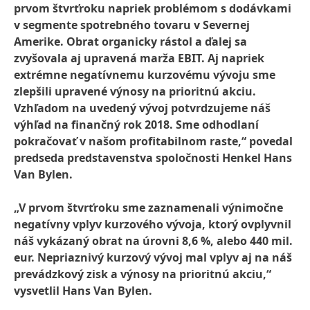
prvom štvrťroku napriek problémom s dodávkami
v segmente spotrebného tovaru v Severnej
Amerike. Obrat organicky rástol a ďalej sa
zvyšovala aj upravená marža EBIT. Aj napriek
extrémne negatívnemu kurzovému vývoju sme
zlepšili upravené výnosy na prioritnú akciu.
Vzhľadom na uvedený vývoj potvrdzujeme náš
výhľad na finančný rok 2018. Sme odhodlaní
pokračovať v našom profitabilnom raste,“ povedal
predseda predstavenstva spoločnosti Henkel Hans
Van Bylen.
„V prvom štvrťroku sme zaznamenali výnimočne
negatívny vplyv kurzového vývoja, ktorý ovplyvnil
náš vykázaný obrat na úrovni 8,6 %, alebo 440 mil.
eur. Nepriaznivý kurzový vývoj mal vplyv aj na náš
prevádzkový zisk a výnosy na prioritnú akciu,“
vysvetlil Hans Van Bylen.