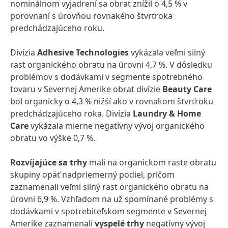
nominálnom vyjadrení sa obrat znížil o 4,5 % v
porovnaní s úrovňou rovnakého štvrťroka
predchádzajúceho roku.
Divízia
Adhesive Technologies
vykázala veľmi silný
rast organického obratu na úrovni 4,7 %. V dôsledku
problémov s dodávkami v segmente spotrebného
tovaru v Severnej Amerike obrat divízie
Beauty Care
bol organicky o 4,3 % nižší ako v rovnakom štvrťroku
predchádzajúceho roka. Divízia
Laundry & Home
Care
vykázala mierne negatívny vývoj organického
obratu vo výške 0,7 %.
Rozvíjajúce sa trhy
mali na organickom raste obratu
skupiny opäť nadpriemerný podiel, pričom
zaznamenali veľmi silný rast organického obratu na
úrovni 6,9 %. Vzhľadom na už spomínané problémy s
dodávkami v spotrebiteľskom segmente v Severnej
Amerike zaznamenali
vyspelé trhy
negatívny vývoj