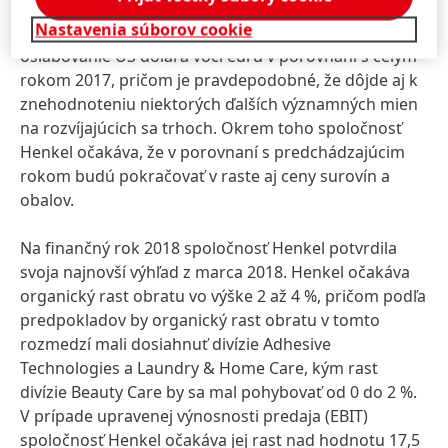
priebehu roka. Naďalej budú pokračovať aj výrazné
Nastavenia súborov cookie
kurzové pohyby. Henkel naďalej predpokladá
oslabovanie US dolára voči euru v porovnaní s celým
rokom 2017, pričom je pravdepodobné, že dôjde aj k
znehodnoteniu niektorých ďalších významných mien
na rozvíjajúcich sa trhoch. Okrem toho spoločnosť
Henkel očakáva, že v porovnaní s predchádzajúcim
rokom budú pokračovať v raste aj ceny surovín a
obalov.
Na finančný rok 2018 spoločnosť Henkel potvrdila
svoja najnovší výhľad z marca 2018. Henkel očakáva
organický rast obratu vo výške 2 až 4 %, pričom podľa
predpokladov by organický rast obratu v tomto
rozmedzí mali dosiahnuť divízie Adhesive
Technologies a Laundry & Home Care, kým rast
divízie Beauty Care by sa mal pohybovať od 0 do 2 %.
V prípade upravenej výnosnosti predaja (EBIT)
spoločnosť Henkel očakáva jej rast nad hodnotu 17,5