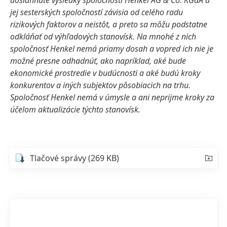
dosiahnuté výsledky spoločnosti Henkel AG & Co. KGaA a
jej sesterských spoločností závisia od celého radu
rizikových faktorov a neistôt, a preto sa môžu podstatne
odkláňať od výhľadových stanovísk. Na mnohé z nich
spoločnosť Henkel nemá priamy dosah a vopred ich nie je
možné presne odhadnúť, ako napríklad, aké bude
ekonomické prostredie v budúcnosti a aké budú kroky
konkurentov a iných subjektov pôsobiacich na trhu.
Spoločnosť Henkel nemá v úmysle a ani neprijme kroky za
účelom aktualizácie týchto stanovísk.
Tlačové správy
(269 KB)