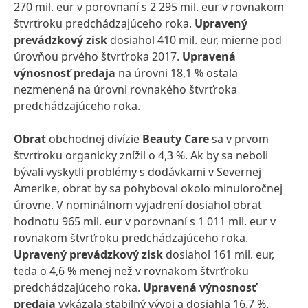
270 mil. eur v porovnaní s 2 295 mil. eur v rovnakom
štvrťroku predchádzajúceho roka.
Upravený
prevádzkový zisk
dosiahol 410 mil. eur, mierne pod
úrovňou prvého štvrťroka 2017.
Upravená
výnosnosť predaja
na úrovni 18,1 % ostala
nezmenená na úrovni rovnakého štvrťroka
predchádzajúceho roka.
Obrat
obchodnej divízie
Beauty Care
sa v prvom
štvrťroku organicky znížil o 4,3 %. Ak by sa neboli
bývali vyskytli problémy s dodávkami v Severnej
Amerike, obrat by sa pohyboval okolo minuloročnej
úrovne. V nominálnom vyjadrení dosiahol obrat
hodnotu 965 mil. eur v porovnaní s 1 011 mil. eur v
rovnakom štvrťroku predchádzajúceho roka.
Upravený prevádzkový zisk
dosiahol 161 mil. eur,
teda o 4,6 % menej než v rovnakom štvrťroku
predchádzajúceho roka.
Upravená výnosnosť
predaja
vykázala stabilný vývoj a dosiahla 16,7 %.