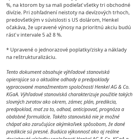
%, na ktorom by sa mali podieľať všetky tri obchodné
divízie. Pri zohľadnení neistoty na devízových trhoch,
predovšetkým v súvislosti s US dolárom, Henkel
očakáva, že upravené výnosy na prioritnú akciu budú
rásť v intervale 5 až 8 %.
* Upravené o jednorazové poplatky/zisky a náklady
na reštrukturalizáciu.
Tento dokument obsahuje výhľadové stanoviská
opierajúce sa o aktuálne odhady a predpoklady
vypracované manažmentom spoločnosti Henkel AG & Co.
KGaA. Výhľadové stanoviská charakterizuje použitie takých
slovných zvratov ako okrem, zámer, plán, predikcia,
predpoklad, mať za to, odhad, anticipovať, prognóza a
obdobné formulácie. Takéto stanoviská nie je možné
chápať ako zaručujúce akýmkoľvek spôsobom, že dané
predikcie sú presné. Budúca výkonnosť ako aj reálne