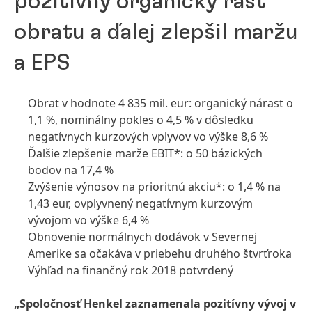
pozitívny organický rast
obratu a ďalej zlepšil maržu
a EPS
Obrat v hodnote 4 835 mil. eur: organický nárast o
1,1 %, nominálny pokles o 4,5 % v dôsledku
negatívnych kurzových vplyvov vo výške 8,6 %
Ďalšie zlepšenie marže EBIT*: o 50 bázických
bodov na 17,4 %
Zvýšenie výnosov na prioritnú akciu*: o 1,4 % na
1,43 eur, ovplyvnený negatívnym kurzovým
vývojom vo výške 6,4 %
Obnovenie normálnych dodávok v Severnej
Amerike sa očakáva v priebehu druhého štvrťroka
Výhľad na finančný rok 2018 potvrdený
„Spoločnosť Henkel zaznamenala pozitívny vývoj v