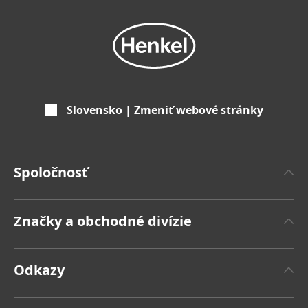
Slovensko | Zmeniť webové stránky
Spoločnosť
'O spoločnosti Henkel
Značky a obchodné divízie
Značka Henkel
Henkel Adhesive Technologies
Fakty a čísla
Odkazy
Henkel Consumer Brands
Tlačové správy
Pracovné miesta a žiadosti o zamestnanie