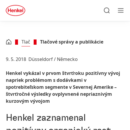
Skip to main content
Skip to footer
quick
search
Hľadať
Men
Tlač
Tlačové správy a publikácie
9. 5. 2018
Düsseldorf / Německo
Henkel vykázal v prvom štvrťroku pozitívny vývoj
napriek problémom s dodávkami v
spotrebiteľskom segmente v Severnej Amerike –
štvrťročné výsledky ovplyvnené nepriaznivým
kurzovým vývojom
Henkel zaznamenal