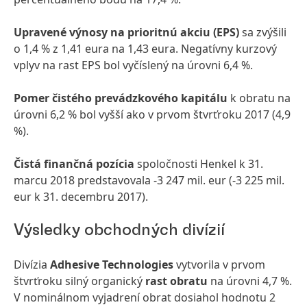
Upravené výnosy na prioritnú akciu
(EPS)
sa zvýšili
o 1,4 % z 1,41 eura na 1,43 eura. Negatívny kurzový
vplyv na rast EPS bol vyčíslený na úrovni 6,4 %.
Pomer čistého prevádzkového kapitálu
k obratu na
úrovni 6,2 % bol vyšší ako v prvom štvrťroku 2017 (4,9
%).
Čistá finančná pozícia
spoločnosti Henkel k 31.
marcu 2018 predstavovala -3 247 mil. eur (-3 225 mil.
eur k 31. decembru 2017).
Výsledky obchodných divízií
Divízia
Adhesive Technologies
vytvorila v prvom
štvrťroku silný organický
rast obratu
na úrovni 4,7 %.
V nominálnom vyjadrení obrat dosiahol hodnotu 2