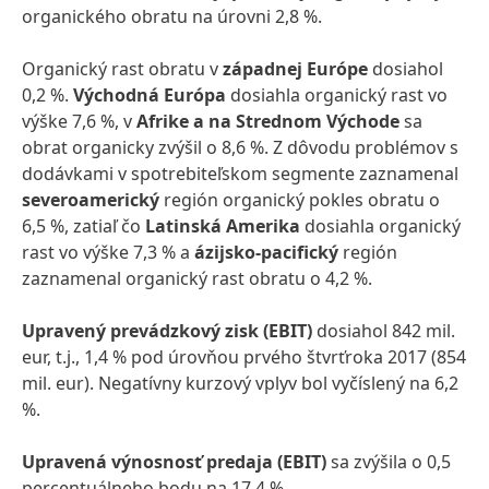
organického obratu na úrovni 2,8 %.
Organický rast obratu v
západnej Európe
dosiahol
0,2 %.
Východná Európa
dosiahla organický rast vo
výške 7,6 %, v
Afrike a na Strednom Východe
sa
obrat organicky zvýšil o 8,6 %. Z dôvodu problémov s
dodávkami v spotrebiteľskom segmente zaznamenal
severoamerický
región organický pokles obratu o
6,5 %, zatiaľ čo
Latinská Amerika
dosiahla organický
rast vo výške 7,3 % a
ázijsko-pacifický
región
zaznamenal organický rast obratu o 4,2 %.
Upravený prevádzkový zisk
(EBIT)
dosiahol 842 mil.
eur, t.j., 1,4 % pod úrovňou prvého štvrťroka 2017 (854
mil. eur). Negatívny kurzový vplyv bol vyčíslený na 6,2
%.
Upravená výnosnosť predaja
(EBIT)
sa zvýšila o 0,5
percentuálneho bodu na 17,4 %.