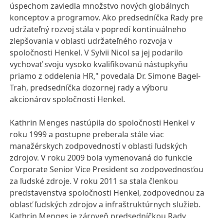
úspechom zaviedla množstvo nových globálnych
konceptov a programov. Ako predsedníčka Rady pre
udržateľný rozvoj stála v popredí kontinuálneho
zlepšovania v oblasti udržateľného rozvoja v
spoločnosti Henkel. V Sylvii Nicol sa jej podarilo
vychovať svoju vysoko kvalifikovanú nástupkyňu
priamo z oddelenia HR," povedala Dr. Simone Bagel-
Trah, predsedníčka dozornej rady a výboru
akcionárov spoločnosti Henkel.
Kathrin Menges nastúpila do spoločnosti Henkel v
roku 1999 a postupne preberala stále viac
manažérskych zodpovedností v oblasti ľudských
zdrojov. V roku 2009 bola vymenovaná do funkcie
Corporate Senior Vice President so zodpovednosťou
za ľudské zdroje. V roku 2011 sa stala členkou
predstavenstva spoločnosti Henkel, zodpovednou za
oblasť ľudských zdrojov a infraštruktúrnych služieb.
Kathrin Menges je zároveň predsedníčkou Rady