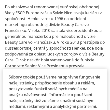
Po absolvovaní renomovanej európskej obchodnej
školy ESCP Europe začala Sylvie Nicol svoju kariéru v
spoločnosti Henkel v roku 1996 na oddelení
marketingu obchodnej divízie Beauty Care vo
Francúzsku. V roku 2010 sa stala viceprezidentkou a
generálnou manažérkou pre maloobchod divízie
Beauty Care vo Francúzsku. V roku 2013 prestúpila do
düsseldorfskej centrály spoločnosti Henkel, kde bola
zodpovedná za oblasť ľudských zdrojov divízie Beauty
Care. O rok neskôr bola vymenovaná do funkcie
Corporate Senior Vice President a prevzala
zodpovednosť ako vedúca maloobchodu divízie
Súbory cookie používame na správne fungovanie
Beauty Care v Európe, ako aj globálneho odbytu
našej stránky, prispôsobenie obsahu a reklám,
divízie Beauty Care. Od začiatku roka 2018 pôsobí vo
poskytovanie funkcií sociálnych médií a na
funkcii Corporate Senior Vice President Global
analýzu návštevnosti. Informácie o používaní
Human Resources a zodpovedá za strategické
našej stránky tiež zdieľame s našimi sociálnymi
plánovanie HR, ako aj za riadenie ľudských zdrojov v
médiami, reklamnými a analytickými partnermi.
regiónoch.