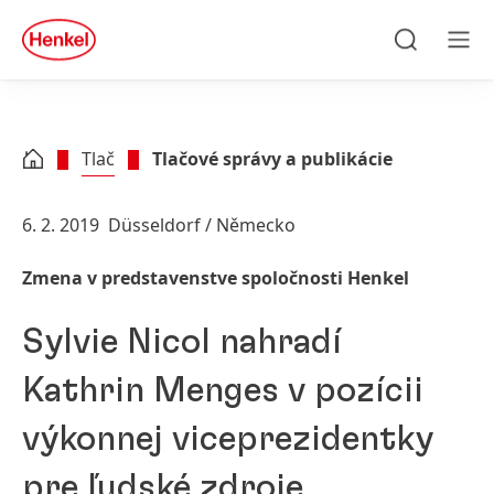
Skip to main content
Skip to footer
quick
search
Hľadať
Men
Tlač
Tlačové správy a publikácie
6. 2. 2019
Düsseldorf / Německo
Zmena v predstavenstve spoločnosti Henkel
Sylvie Nicol nahradí
Kathrin Menges v pozícii
výkonnej viceprezidentky
pre ľudské zdroje