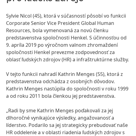
Sylvie Nicol
(45), ktorá v súčasností pôsobí vo funkcii
Corporate Senior Vice President Global Human
Resources, bola vymenovaná za novú členku
predstavenstva spoločnosti Henkel. S účinnosťou od
9. apríla 2019 po výročnom valnom zhromaždení
spoločnosti Henkel prevezme zodpovednosť za
oblasť ľudských zdrojov
(HR) a infraštruktúrne služby.
V tejto funkcii nahradí Kathrin Menges
(55), ktorá z
predstavenstva odchádza z osobných dôvodov.
Kathrin Menges nastúpila do spoločnosti v roku 1999
a od roku 2011 bola členkou jej predstavenstva.
„Radi by sme Kathrin Menges poďakovali za jej
dlhoročné vynikajúce výsledky, angažovanosť a
líderstvo. Podarilo sa jej strategicky prebudovať naše
HR oddelenie a v oblasti riadenia ľudských zdrojov s