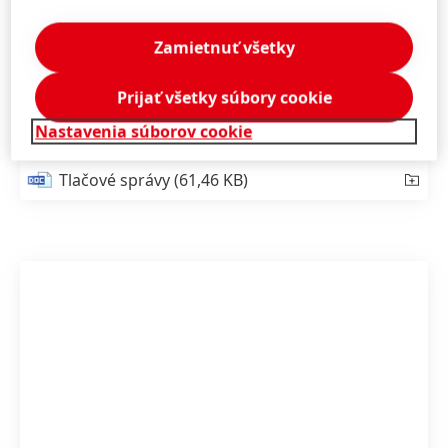
Sylvie Nicol sa narodila vo Francúzsku, je vydatá, má
Zamietnuť všetky
troch synov a so svojou rodinou v súčasnosti žije v
Düsseldorfe.
Prijať všetky súbory cookie
Nastavenia súborov cookie
Tlačové správy
(61,46 KB)