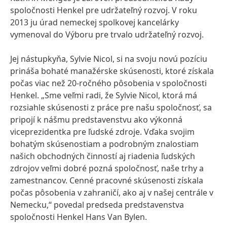
spoločnosti Henkel pre udržateľný rozvoj. V roku
2013 ju úrad nemeckej spolkovej kancelárky
vymenoval do Výboru pre trvalo udržateľný rozvoj.
Jej nástupkyňa, Sylvie Nicol, si na svoju novú pozíciu
prináša bohaté manažérske skúsenosti, ktoré získala
počas viac než 20-ročného pôsobenia v spoločnosti
Henkel. „Sme veľmi radi, že Sylvie Nicol, ktorá má
rozsiahle skúsenosti z práce pre našu spoločnosť, sa
pripojí k nášmu predstavenstvu ako výkonná
viceprezidentka pre ľudské zdroje. Vďaka svojim
bohatým skúsenostiam a podrobným znalostiam
našich obchodných činností aj riadenia ľudských
zdrojov veľmi dobré pozná spoločnosť, naše trhy a
zamestnancov. Cenné pracovné skúsenosti získala
počas pôsobenia v zahraničí, ako aj v našej centrále v
Nemecku,“ povedal predseda predstavenstva
spoločnosti Henkel Hans Van Bylen.