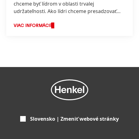
chceme byť lídrom v oblasti trvalej
udržateľnosti. Ako lídri chceme presadzovať
nové inovatívne riešenia na podporu trvalej
udržateľnosti a zároveň zodpovedne
VIAC INFORMÁCIÍ
pristupovať k ďalšiemu posilňovaniu nášho
podnikania a hospodárskych úspechov.
Slovensko | Zmeniť webové stránky