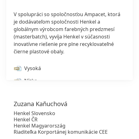
V spolupráci so spoločnosťou Ampacet, ktorá
je dodávateľom spoločnosti Henkel a
globálnym výrobcom farebných predzmesí
(masterbatch), vyvíja Henkel v súčasnosti
inovatívne riešenie pre plne recyklovateľné
čierne plastové obaly.
1 z 2
Vysoká
Nízka
Pridať do mojej zbierky
Zuzana
Kaňuchová
Henkel Slovensko
Henkel ČR
Henkel Magyarország
Riaditeľka Korportánej komunikácie CEE