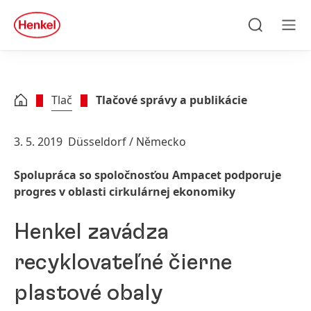
Skip to main content
Skip to footer
quick
search
Hľadať
Men
Tlač
Tlačové správy a publikácie
3. 5. 2019
Düsseldorf / Německo
Spolupráca so spoločnosťou Ampacet podporuje
progres v oblasti cirkulárnej ekonomiky
Henkel zavádza
recyklovateľné čierne
plastové obaly