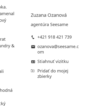
oka.
znamenal
Zuzana
Ozanová
zový
agentúra Seesame
+421 918 421 739
rat
undry &
ozanova@seesame.c
om
Stiahnuť vizitku
Pridať do mojej
li
zbierky
chodná
cký