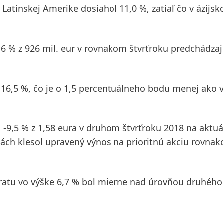
v
Latinskej Amerike
dosiahol 11,0 %, zatiaľ čo v
ázijsk
8,6 % z 926 mil. eur v rovnakom štvrťroku predchádza
16,5 %, čo je o 1,5 percentuálneho bodu menej ako 
.
o -9,5 % z 1,58 eura v druhom štvrťroku 2018 na aktu
ách klesol upravený výnos na prioritnú akciu rovnako
ratu vo výške 6,7 % bol mierne nad úrovňou druhého