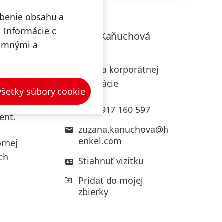
obenie obsahu a
iny
, ako
. Informácie o
Zuzana
Kaňuchová
lamnými a
anický
Henkel
-2 do 0
Riaditeľka korporátnej
ni 2 až
komunikácie
 všetky súbory cookie
+421 917 160 597
ent.
zuzana.kanuchova@h
enkel.com
ornej
ch
Stiahnuť vizitku
Pridať do mojej
zbierky