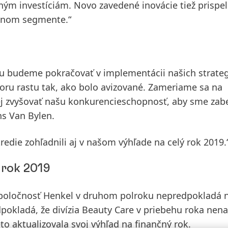
ným investíciám. Novo zavedené inovácie tiež prispel
dnom segmente.“
budeme pokračovať v implementácii našich strateg
poru rastu tak, ako bolo avizované. Zameriame sa na
j zvyšovať našu konkurencieschopnosť, aby sme zabe
ns Van Bylen.
redie
zohľadnili aj v našom výhľade na celý rok 2019.
 rok 2019
spoločnosť Henkel v druhom polroku nepredpokladá 
kladá, že divízia Beauty Care v priebehu roka nena
eto
aktualizovala svoj výhľad na finančný rok
.