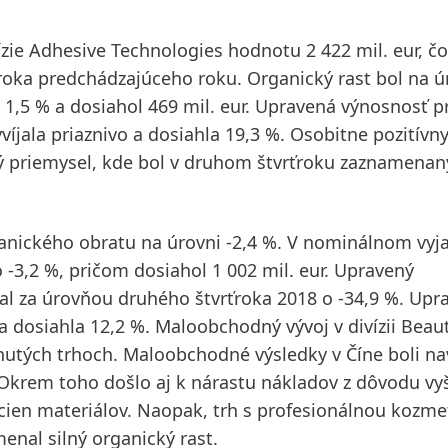
ízie
Adhesive Technologies
hodnotu 2 422 mil. eur, čo
ťroka predchádzajúceho roku.
Organický rast bol na ú
 1,5 % a dosiahol 469 mil. eur.
Upravená výnosnosť p
íjala priaznivo a dosiahla 19,3 %. Osobitne pozitívny
cký priemysel, kde bol v druhom štvrťroku zaznamenan
nického obratu na úrovni -2,4 %. V nominálnom vyj
-3,2 %, pričom dosiahol 1 002 mil. eur.
Upravený
tal za úrovňou druhého štvrťroka 2018 o -34,9 %.
Upr
a dosiahla 12,2 %.
Maloobchodný
vývoj v divízii Beau
nutých trhoch. Maloobchodné výsledky v Číne boli na
Okrem toho došlo aj k nárastu nákladov z dôvodu vy
 cien materiálov. Naopak, trh s
profesionálnou kozme
nal silný organický rast.