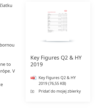
čiatku
ýbornou
Key Figures Q2 & HY
2019
ane to
rópe. V
Key Figures Q2 & HY
2019
(76,55 KB)
te
Pridať do mojej zbierky