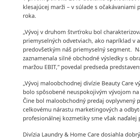
klesajúcej marži – v súlade s očakávaniami 
roka.
„Vývoj v druhom štvrťroku bol charakteriz
priemyselných odvetviach, ako napríklad v 
predovšetkým náš priemyselný segment. Na
zaznamenala silné obchodné výsledky s obr
maržou EBIT,“ povedal predseda predstaven
„Vývoj maloobchodnej divízie
Beauty Care
vý
bolo spôsobené neuspokojivým vývojom na r
Čine bol maloobchodný predaj ovplyvnený 
celkovému nárastu marketingových a odbyto
profesionálnej kozmetiky sme však naďalej 
Divízia
Laundry & Home Care
dosiahla dobrý