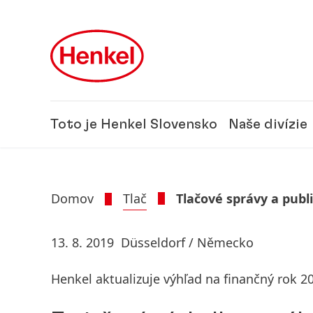
Skip to main content
Skip to footer
Toto je Henkel Slovensko
Naše divízie
Domov
Tlač
Tlačové správy a publ
13. 8. 2019
Düsseldorf / Německo
Henkel aktualizuje výhľad na finančný rok 2