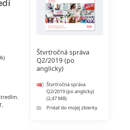
edí
150 rokov spoločnosti Henkel
Už 150 rokov stojíme na čele
pokroku, ktorý dáva zmysel. V
Štvrťročná správa
spoločnosti Henkel každá zmena
 %)
Q2/2019
(po
znamená novú príležitosť, preto
anglicky)
podporujeme inovácie, udržateľnosť
a zodpovednosť, aby sme vybudovali
Štvrťročná správa
lepšiu budúcnosť pre všetkých.
Q2/2019
(po anglicky)
Spoločne.
stredím.
(2,47 MB)
T
,
Pridať do mojej zbierky
VIAC INFORMÁCIÍ