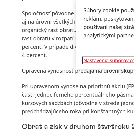
Súbory cookie použ
Spoločnosť pôvodne očakávala organický ras
reklám, poskytovani
aj na úrovni
všetkých troch obchodných divíz
používaní našej str
organický rast obratu od 0 do 2 percent. V p
analytickými partne
rast obratu v rozpätí -1 až 1 percento, pri div
percent. V prípade divízie
Laundry & Home C
4 percent.
Nastavenia súborov c
Upravená výnosnosť predaja
na úrovni skupi
Pri
upravenom výnose na prioritnú akciu
(EP
časti jednociferného percentuálneho pásma
kurzových sadzbách (pôvodne v strede jedn
predchádzajúceho roka pri konštantných ku
Obrat a zisk v druhom štvrťroku 