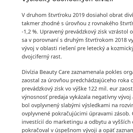
V druhom štvrťroku 2019 dosiahol obrat div
takmer zhodné s úrovňou z rovnakého štvr
-1,2 %
.
Upravený prevádzkový zisk
vzrástol o
sa v porovnaní s druhým štvrťrokom 2018 vyv
vývoj v oblasti riešení pre letecký a kozmi
dvojciferný rast.
Divízia
Beauty Care
zaznamenala pokles orga
zaostal za úrovňou predchádzajúceho roka o 
prevádzkový zisk
vo výške 122 mil. eur zaos
výnosnosť predaja
vykázala negatívny vývoj 
bol ovplyvnený slabými výsledkami na rozvi
ovplyvnené pokračujúcimi úpravami zásob. 
investícií do marketingu a odbytu a vyšších
pokračoval v úspešnom vývoji a opäť zazname