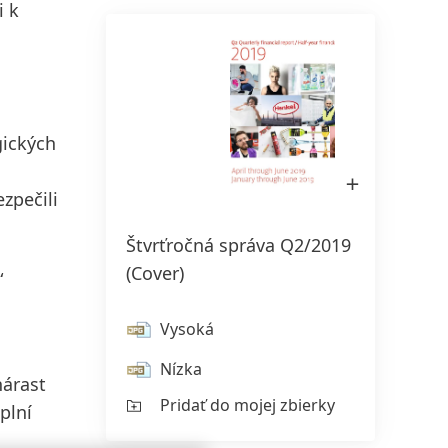
i k
ických
Otvoriť
obrázok
zpečili
v
Lightboxe
Štvrťročná správa Q2/2019
(Cover)
“
Vysoká
Nízka
nárast
Pridať do mojej zbierky
plní