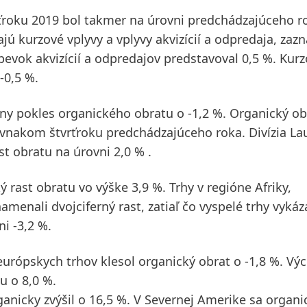
rťroku 2019 bol takmer na úrovni predchádzajúceho r
jú kurzové vplyvy a vplyvy akvizícií a odpredaja, za
spevok akvizícií a odpredajov predstavoval 0,5 %. Kur
-0,5 %.
ny pokles organického obratu o -1,2 %. Organický ob
rovnakom štvrťroku predchádzajúceho roka. Divízia
La
t obratu na úrovni 2,0 % .
 rast obratu vo výške 3,9 %. Trhy v regióne Afriky,
menali dvojciferný rast, zatiaľ čo
vyspelé trhy
vykáza
i -3,2 %.
európskych
trhov klesol organický obrat o -1,8 %.
Vý
u o 8,0 %.
anicky zvýšil o 16,5 %. V
Severnej Amerike
sa organi