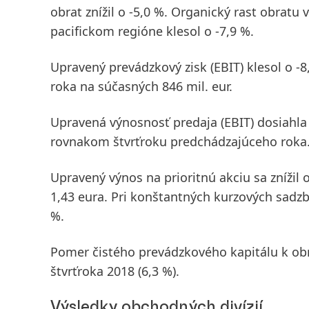
obrat znížil o -5,0 %. Organický rast obratu 
pacifickom
regióne klesol o -7,9 %.
Upravený prevádzkový zisk
(EBIT)
klesol o -
roka na súčasných 846 mil. eur.
Upravená výnosnosť predaja
(EBIT)
dosiahla 
rovnakom štvrťroku predchádzajúceho roka
Upravený výnos na prioritnú akciu
sa znížil 
1,43 eura. Pri konštantných kurzových sadzb
%.
Pomer
čistého prevádzkového kapitálu
k ob
štvrťroka 2018 (6,3 %).
Výsledky obchodných divízií