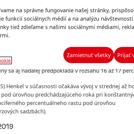
ívame na správne fungovanie našej stránky, prispôs
t obratu na úrovni 2 až 4 percent tak na úrovni
skup
e funkcií sociálnych médií a na analýzu návštevnosti
ií
. V súčasnosti Henkel očakáva na úrovni
skupiny
ánky tiež zdieľame s našimi sociálnymi médiami, rek
rípade divízie
Adhesive Technologies
sa očakáva org
rmi.
ízii
Beauty Care
sa očakáva organický rast obratu od 
are
Henkel aj naďalej očakáva organický rast na úrov
Zamietnuť všetky
Prijať
ookie
ny sa aj naďalej predpokladá v rozsahu 16 až 17 perc
S) Henkel v súčasnosti očakáva vývoj v strednej až h
 pod úrovňou predchádzajúceho roka pri konštantný
ociferného percentuálneho rastu pod úrovňou
rzových sadzbách).
2019