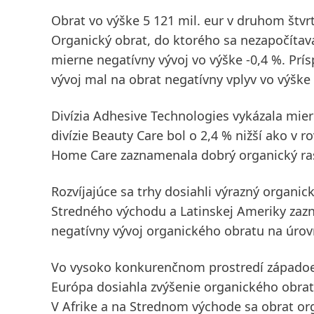
Obrat
vo výške 5 121 mil. eur v druhom štv
Organický obrat
, do ktorého sa nezapočítava
mierne
negatívny vývoj vo výške -0,4 %
. Prí
vývoj mal na obrat negatívny vplyv vo výške 
Divízia
Adhesive Technologies
vykázala mier
divízie
Beauty Care
bol o 2,4 % nižší ako v 
Home Care
zaznamenala dobrý organický ras
Rozvíjajúce sa trhy
dosiahli výrazný organický
Stredného východu a Latinskej Ameriky zazna
negatívny vývoj organického obratu na úrovn
Vo vysoko konkurenčnom prostredí
západo
Európa
dosiahla zvýšenie organického obrat
V
Afrike a na Strednom východe
sa obrat org