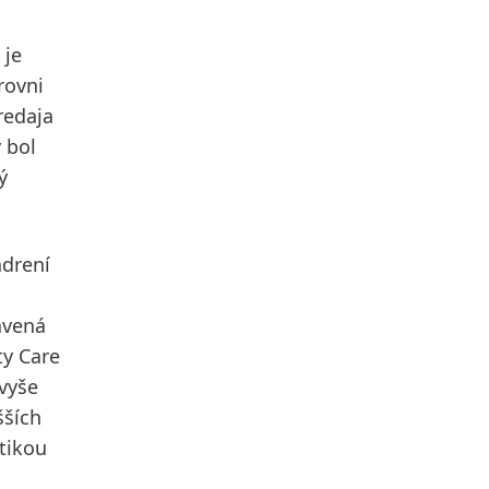
 je
rovni
redaja
 bol
ý
adrení
avená
ty Care
vyše
šších
tikou