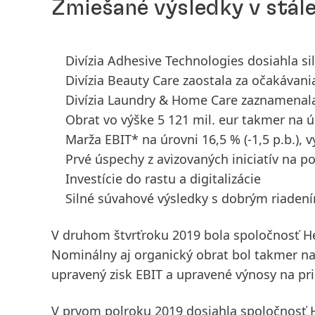
Zmiešané výsledky v stál
Divízia Adhesive Technologies dosiahla si
Divízia Beauty Care zaostala za očakávan
Divízia Laundry & Home Care zaznamenala
Obrat vo výške 5 121 mil. eur takmer na 
Marža EBIT* na úrovni 16,5 %
(-1,5 p.b.),
Prvé úspechy z avizovaných iniciatív na p
Investície do rastu a digitalizácie
Silné súvahové výsledky s dobrým riaden
V
druhom štvrťroku
2019 bola spoločnosť H
Nominálny aj organický
obrat
bol takmer na
upravený zisk EBIT a
upravené výnosy na pri
V
prvom polroku 2019
dosiahla spoločnosť H