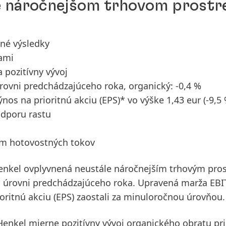
e náročnejšom trhovom prostr
lné výsledky
iami
 pozitívny vývoj
úrovni predchádzajúceho roka, organický: -0,4 %
 výnos na prioritnú akciu
(EPS)* vo výške 1,43 eur
(-9,5
odporu rastu
ím hotovostných tokov
enkel ovplyvnená neustále náročnejším trhovým pro
 úrovni predchádzajúceho roka.
Upravená marža EBI
oritnú akciu
(EPS)
zaostali za minuloročnou úrovňou.
enkel mierne pozitívny vývoj organického obratu pri