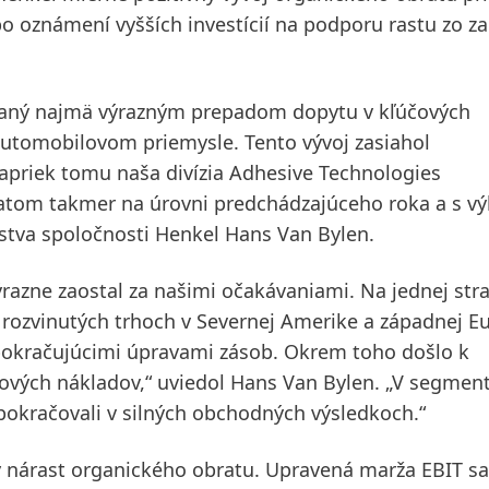
po oznámení vyšších investícií na podporu rastu zo za
ovaný najmä výrazným prepadom dopytu v kľúčových
automobilovom priemysle. Tento vývoj zasiahol
priek tomu naša divízia
Adhesive Technologies
atom takmer na úrovni predchádzajúceho roka a s v
stva spoločnosti Henkel Hans Van Bylen.
razne zaostal za našimi očakávaniami. Na jednej str
ozvinutých trhoch v Severnej Amerike a západnej Eu
pokračujúcimi úpravami zásob. Okrem toho došlo k
vých nákladov,“ uviedol Hans Van Bylen. „V segmen
pokračovali v silných obchodných výsledkoch.“
 nárast organického obratu. Upravená marža EBIT sa