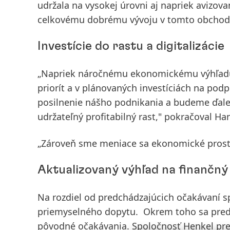
udržala na vysokej úrovni aj napriek avizova
celkovému dobrému vývoju v tomto obcho
Investície do rastu a digitalizácie
„Napriek náročnému ekonomickému výhľadu 
priorít a v plánovaných investíciách na pod
posilnenie nášho podnikania a budeme ďale
udržateľný profitabilný rast," pokračoval Ha
„Zároveň sme
meniace sa ekonomické prost
Aktualizovaný výhľad na finančný
Na rozdiel od predchádzajúcich očakávaní 
priemyselného dopytu. Okrem toho sa predpo
pôvodné očakávania. Spoločnosť Henkel pr