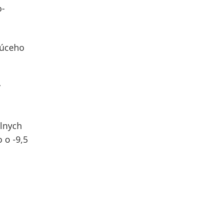
o-
júceho
v
álnych
 o -9,5