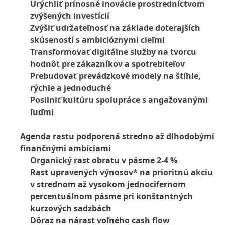
Urýchliť prínosné inovácie prostredníctvom
zvýšených investícií
Zvýšiť udržateľnosť na základe doterajších
skúseností s ambicióznymi cieľmi
Transformovať digitálne služby na tvorcu
hodnôt pre zákazníkov a spotrebiteľov
Prebudovať prevádzkové modely na štíhle,
rýchle a jednoduché
Posilniť kultúru spolupráce s angažovanými
ľuďmi
Agenda rastu podporená stredno až dlhodobými
finančnými ambíciami
Organický rast obratu v pásme 2-4 %
Rast upravených výnosov* na prioritnú akciu
v strednom až vysokom jednocifernom
percentuálnom pásme pri konštantných
kurzových sadzbách
Dôraz na nárast voľného cash flow