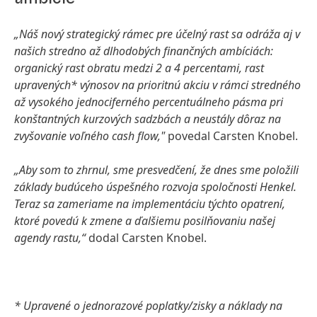
„Náš nový strategický rámec pre účelný rast sa odráža aj v
našich stredno až dlhodobých finančných ambíciách:
organický rast obratu medzi 2 a 4 percentami, rast
upravených* výnosov na prioritnú akciu v rámci stredného
až vysokého jednociferného percentuálneho pásma pri
konštantných kurzových sadzbách a neustály dôraz na
zvyšovanie voľného cash flow,"
povedal Carsten Knobel.
„Aby som to zhrnul, sme presvedčení, že dnes sme položili
základy budúceho úspešného rozvoja spoločnosti Henkel.
Teraz sa zameriame na implementáciu týchto opatrení,
ktoré povedú k zmene a ďalšiemu posilňovaniu našej
agendy rastu,“
dodal Carsten Knobel.
* Upravené o jednorazové poplatky/zisky a náklady na