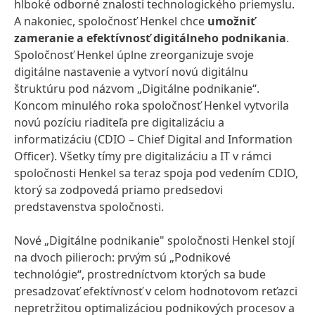
hlboké odborné znalosti technologického priemyslu.
A nakoniec, spoločnosť Henkel chce
umožniť
zameranie a efektívnosť digitálneho podnikania
.
Spoločnosť Henkel úplne zreorganizuje svoje
digitálne nastavenie a vytvorí novú digitálnu
štruktúru pod názvom „Digitálne podnikanie“.
Koncom minulého roka spoločnosť Henkel vytvorila
novú pozíciu riaditeľa pre digitalizáciu a
informatizáciu (CDIO – Chief Digital and Information
Officer). Všetky tímy pre digitalizáciu a IT v rámci
spoločnosti Henkel sa teraz spoja pod vedením CDIO,
ktorý sa zodpovedá priamo predsedovi
predstavenstva spoločnosti.
Nové „Digitálne podnikanie" spoločnosti Henkel stojí
na dvoch pilieroch: prvým sú „Podnikové
technológie“, prostredníctvom ktorých sa bude
presadzovať efektívnosť v celom hodnotovom reťazci
nepretržitou optimalizáciou podnikových procesov a