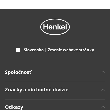
Slovensko | Zmeniť webové stránky
Spoločnosť
'O spoločnosti Henkel
Značky a obchodné divízie
Značka Henkel
Henkel Adhesive Technologies
Fakty a čísla
Odkazy