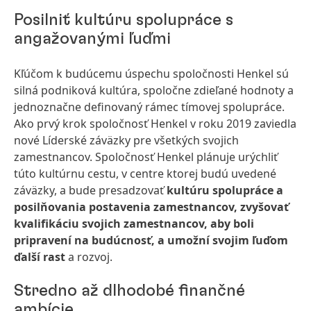
Posilniť kultúru spolupráce s
angažovanými ľuďmi
Kľúčom k budúcemu úspechu spoločnosti Henkel sú
silná podniková kultúra, spoločne zdieľané hodnoty a
jednoznačne definovaný rámec tímovej spolupráce.
Ako prvý krok spoločnosť Henkel v roku 2019 zaviedla
nové Líderské záväzky pre všetkých svojich
zamestnancov. Spoločnosť Henkel plánuje urýchliť
túto kultúrnu cestu, v centre ktorej budú uvedené
záväzky, a bude presadzovať
kultúru spolupráce a
posilňovania postavenia zamestnancov, zvyšovať
kvalifikáciu svojich zamestnancov, aby boli
pripravení na budúcnosť, a umožní svojim ľuďom
ďalší rast
a rozvoj.
Stredno až dlhodobé finančné
ambície