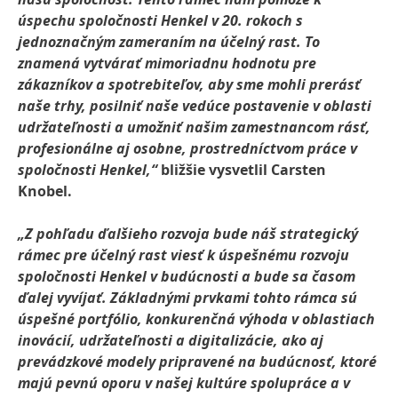
úspechu spoločnosti Henkel v 20. rokoch s
jednoznačným zameraním na účelný rast. To
znamená vytvárať mimoriadnu hodnotu pre
zákazníkov a spotrebiteľov, aby sme mohli prerásť
naše trhy, posilniť naše vedúce postavenie v oblasti
udržateľnosti a umožniť našim zamestnancom rásť,
profesionálne aj osobne, prostredníctvom práce v
spoločnosti Henkel,“
bližšie vysvetlil Carsten
Knobel.
„Z pohľadu ďalšieho rozvoja bude náš strategický
rámec pre účelný rast viesť k úspešnému rozvoju
spoločnosti Henkel v budúcnosti a bude sa časom
ďalej vyvíjať. Základnými prvkami tohto rámca sú
úspešné portfólio, konkurenčná výhoda v oblastiach
inovácií, udržateľnosti a digitalizácie, ako aj
prevádzkové modely pripravené na budúcnosť, ktoré
majú pevnú oporu v našej kultúre spolupráce a v