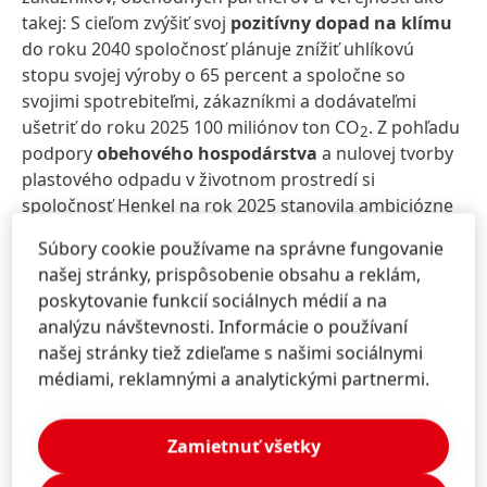
takej: S cieľom zvýšiť svoj
pozitívny dopad na klímu
do roku 2040 spoločnosť plánuje znížiť uhlíkovú
stopu svojej výroby o 65 percent a spoločne so
svojimi spotrebiteľmi, zákazníkmi a dodávateľmi
ušetriť do roku 2025 100 miliónov ton CO
. Z pohľadu
2
podpory
obehového hospodárstva
a nulovej tvorby
plastového odpadu v životnom prostredí si
spoločnosť Henkel na rok 2025 stanovila ambiciózne
ciele v oblasti obalov: 100 % obalov, ktoré Henkel
Súbory cookie používame na správne fungovanie
používa, bude recyklovateľných alebo opätovne
našej stránky, prispôsobenie obsahu a reklám,
použiteľných** a zároveň chce spoločnosť o 50
poskytovanie funkcií sociálnych médií a na
percent znížiť množstvo nových plastov z fosílnych
analýzu návštevnosti. Informácie o používaní
surovín, ktoré používa na balenie svojich
našej stránky tiež zdieľame s našimi sociálnymi
spotrebiteľských produktov.
médiami, reklamnými a analytickými partnermi.
Henkel chce tiež posilniť svoj pozitívny sociálny vplyv
na komunity – prostredníctvom 100 % zodpovednosti
Zamietnuť všetky
pri získavaní zdrojov, zapojením svojich viac než 50