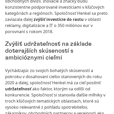
obchodných divízií. Inovácie a značky budú
konzistentne podporované investíciami v kľúčových
kategóriách a regiónoch. Spoločnosť Henkel sa preto
zaviazala ďalej
zvýšiť investície do rastu
v oblasti
reklamy, digitalizácie a IT o 350 miliónov eur v
porovnaní s rokom 2018.
Zvýšiť udržateľnosť na základe
doterajších skúseností s
ambicióznymi cieľmi
Vychádzajúc zo svojich bohatých skúseností a
pokroku v dosahovaní cieľov stanovených do roku
2020 a ďalej, spoločnosť Henkel má za cieľ posilniť
udržateľnosť
ako faktor, ktorým sa odlíši od
konkurencie. Spoločnosť si stanovila ďalšie míľniky v
troch kľúčových tematických oblastiach, ktoré sú
vysoko relevantné z pohľadu spotrebiteľov,
zákazníkov, obchodných partnerov a verejnosti ako