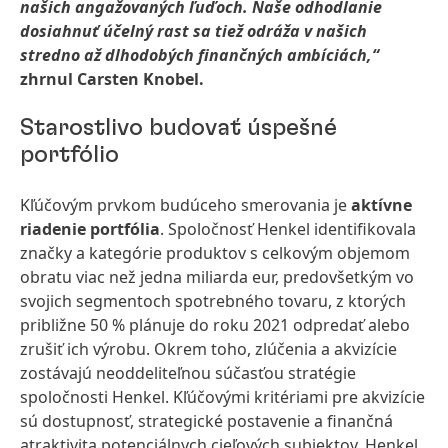
našich angažovaných ľuďoch. Naše odhodlanie
dosiahnuť účelný rast sa tiež odráža v našich
stredno až dlhodobých finančných ambíciách,“
zhrnul Carsten Knobel.
Starostlivo budovať úspešné
portfólio
Kľúčovým prvkom budúceho smerovania je
aktívne
riadenie portfólia
. Spoločnosť Henkel identifikovala
značky a kategórie produktov s celkovým objemom
obratu viac než jedna miliarda eur, predovšetkým vo
svojich segmentoch spotrebného tovaru, z ktorých
približne 50 % plánuje do roku 2021 odpredať alebo
zrušiť ich výrobu. Okrem toho, zlúčenia a akvizície
zostávajú neoddeliteľnou súčasťou stratégie
spoločnosti Henkel. Kľúčovými kritériami pre akvizície
sú dostupnosť, strategické postavenie a finančná
atraktivita potenciálnych cieľových subjektov. Henkel