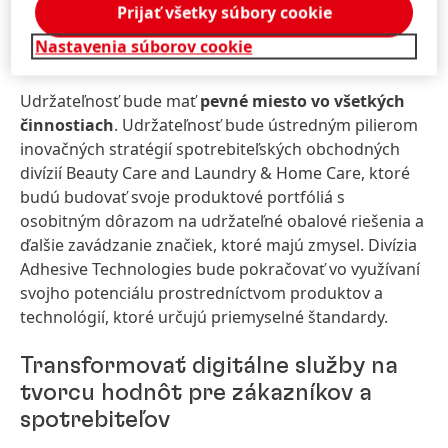
000 angažovaných zamestnancov a pomocou pri
Prijať všetky súbory cookie
zlepšovaní života 20 miliónov ľudí na celom svete do
Nastavenia súborov cookie
roku 2025.
Udržateľnosť bude mať
pevné miesto vo všetkých
činnostiach
. Udržateľnosť bude ústredným pilierom
inovačných stratégií spotrebiteľských obchodných
divízií Beauty Care and Laundry & Home Care, ktoré
budú budovať svoje produktové portfóliá s
osobitným dôrazom na udržateľné obalové riešenia a
ďalšie zavádzanie značiek, ktoré majú zmysel. Divízia
Adhesive Technologies bude pokračovať vo využívaní
svojho potenciálu prostredníctvom produktov a
technológií, ktoré určujú priemyselné štandardy.
Transformovať digitálne služby na
tvorcu hodnôt pre zákazníkov a
spotrebiteľov