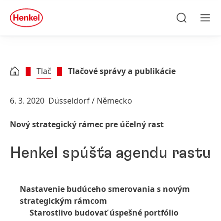
Skip to main content
Skip to footer
quick
search
Hľadať
Men
Tlač
Tlačové správy a publikácie
6. 3. 2020
Düsseldorf / Německo
Nový strategický rámec pre účelný rast
Henkel spúšťa agendu rastu
Nastavenie budúceho smerovania s novým
strategickým rámcom
Starostlivo budovať úspešné portfólio