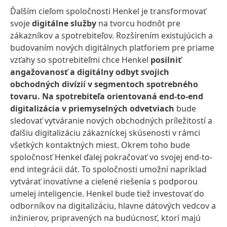
Ďalším cieľom spoločnosti Henkel je transformovať
svoje
digitálne služby
na tvorcu hodnôt pre
zákazníkov a spotrebiteľov. Rozšírením existujúcich a
budovaním nových digitálnych platforiem pre priame
vzťahy so spotrebiteľmi chce Henkel
posilniť
angažovanosť a digitálny odbyt svojich
obchodných divízií v segmentoch spotrebného
tovaru. Na spotrebiteľa orientovaná end-to-end
digitalizácia v priemyselných odvetviach
bude
sledovať vytváranie nových obchodných príležitostí a
ďalšiu digitalizáciu zákazníckej skúsenosti v rámci
všetkých kontaktných miest. Okrem toho bude
spoločnosť Henkel ďalej pokračovať vo svojej end-to-
end integrácii dát. To spoločnosti umožní napríklad
vytvárať inovatívne a cielené riešenia s podporou
umelej inteligencie. Henkel bude tiež investovať do
odborníkov na digitalizáciu, hlavne dátových vedcov a
inžinierov, pripravených na budúcnosť, ktorí majú