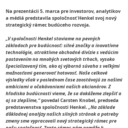
Na prezentácii 5. marca pre investorov, analytikov
a médiá predstavila spoločnosť Henkel svoj nový
strategický rámec budúceho rozvoja.
„V spoločnosti Henkel staviame na pevných
základoch pre budúcnosť: silné značky a inovatívne
technológie, atraktívne obchodné divízie s vedúcim
postavením na mnohých svetových trhoch, vysoko
špecializovaný tím, ako aj výborná súvaha s veľkými
možnosťami generovať hotovosť. Naše celkové
výsledky však v poslednom čase zaostávajú za našimi
ambíciami a očakávaniami našich akcionárov. Z
hľadiska budúcnosti vieme, že sa dokážeme zlepšiť a
aj sa zlepšíme,“
povedal Carsten Knobel, predseda
predstavenstva spoločnosti Henkel.
„Na základe
dôkladnej analýzy našich silných stránok a potreby
zmeny sme vypracovali nový strategický rámec pre
našu spoločnosť. Tento rámec nám pomôže k