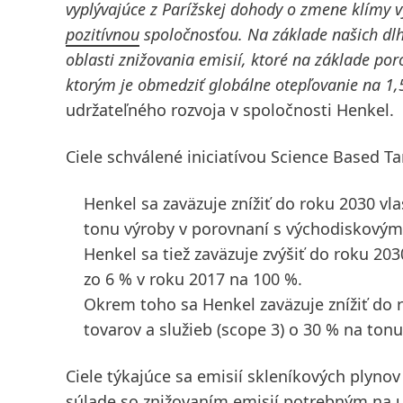
vyplývajúce z Parížskej dohody o zmene klímy
pozitívnou
spoločnosťou. Na základe našich dlho
oblasti znižovania emisií, ktoré na základe p
ktorým je obmedziť globálne otepľovanie na 1,5
udržateľného rozvoja v spoločnosti Henkel.
Ciele schválené iniciatívou Science Based Ta
Henkel sa zaväzuje znížiť do roku 2030 vl
tonu výroby v porovnaní s východiskový
Henkel sa tiež zaväzuje zvýšiť do roku 203
zo 6 % v roku 2017 na 100 %.
Okrem toho sa Henkel zaväzuje znížiť do 
tovarov a služieb
(scope 3) o 30 % na ton
Ciele týkajúce sa emisií skleníkových plyno
súlade so znižovaním emisií potrebným na u