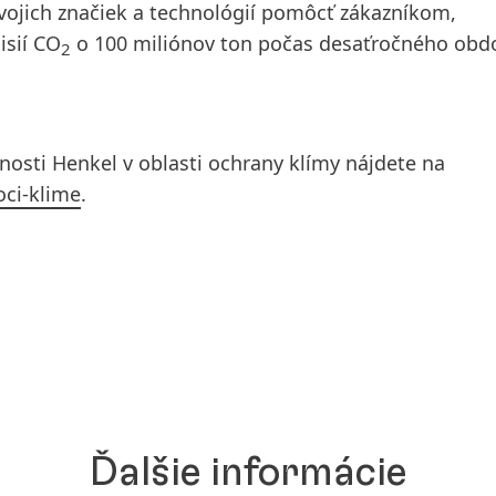
ojich značiek a technológií pomôcť zákazníkom,
isií CO
o 100 miliónov ton počas desaťročného obd
2
čnosti Henkel v oblasti ochrany klímy nájdete na
oci-klime
.
Ďalšie informácie