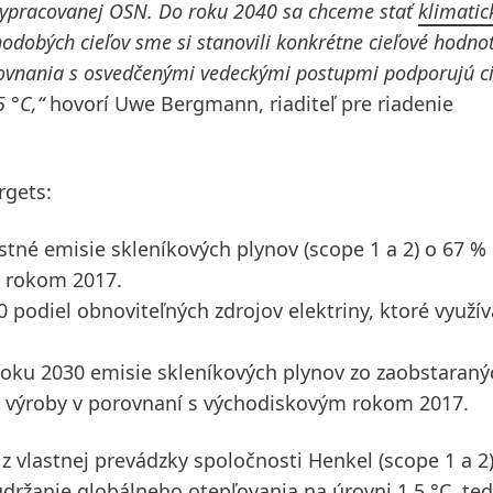
 vypracovanej OSN. Do roku 2040 sa chceme stať
klimatic
dobých cieľov sme si stanovili konkrétne cieľové hodnot
orovnania s osvedčenými vedeckými postupmi podporujú ci
 °C,“
hovorí Uwe Bergmann, riaditeľ pre riadenie
rgets:
astné emisie skleníkových plynov
(scope 1 a 2) o 67 %
m rokom 2017.
0 podiel obnoviteľných zdrojov elektriny, ktoré využív
roku 2030 emisie skleníkových plynov zo zaobstaraný
u výroby v porovnaní s východiskovým rokom 2017.
v z vlastnej prevádzky spoločnosti Henkel
(scope 1 a 2)
držanie globálneho otepľovania na úrovni 1,5 °C, ted