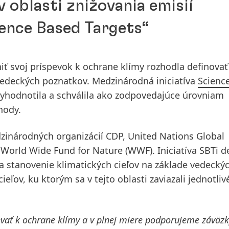
v oblasti znižovania emisií
ience Based Targets“
iť svoj príspevok k ochrane klímy rozhodla definovať
e vedeckých poznatkov. Medzinárodná iniciatíva
Scienc
 vyhodnotila a schválila ako zodpovedajúce úrovniam
hody.
dzinárodných organizácií CDP, United Nations Global
a World Wide Fund for Nature
(WWF). Iniciatíva SBTi d
a stanovenie klimatických cieľov na základe vedecký
eľov, ku ktorým sa v tejto oblasti zaviazali jednotliv
evať k ochrane klímy a v plnej miere podporujeme záväzk