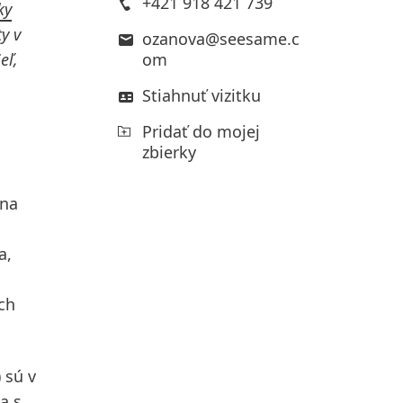
+421 918 421 739
ky
y v
ozanova@seesame.c
eľ,
om
Stiahnuť vizitku
Pridať do mojej
zbierky
 na
a,
ch
 sú v
a s