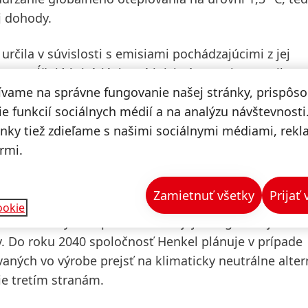
j dohody.
určila v súvislosti s emisiami pochádzajúcimi z jej
 3), spĺňajú kritériá, ktoré iniciatíva SBTi stanovila pr
ívame na správne fungovanie našej stránky, prispôs
dberateľského reťazca, čo znamená, že zodpovedajú s
e funkcií sociálnych médií a na analýzu návštevnosti
ánky tiež zdieľame s našimi sociálnymi médiami, rek
rmi.
 do roku 2040 spoločnosť Henkel plánuje znížiť uhlí
Zamietnuť všetky
Prijať
o 75 % do roku 2030 v porovnaní s východiskovým ro
ookie
 kontinuálnym zlepšovaním svojej energetickej účinn
v. Do roku 2040 spoločnosť Henkel plánuje v prípade
vaných vo výrobe prejsť na klimaticky neutrálne alter
ie tretím stranám.