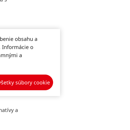
e
obenie obsahu a
účasným
. Informácie o
lamnými a
kovú
 všetky súbory cookie
kom
osti a
natívy a