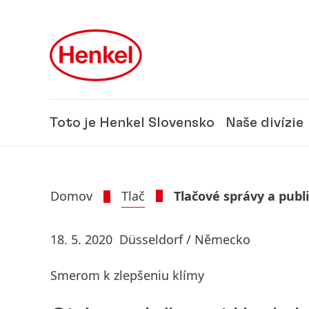
Skip to main content
Skip to footer
Toto je Henkel Slovensko
Naše divízie
Domov
Tlač
Tlačové správy a publ
18. 5. 2020
Düsseldorf / Německo
Smerom k zlepšeniu klímy