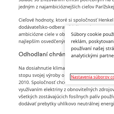
jedným z najambicióznejších cieľov Parížske
Cieľové hodnoty, ktoré si spoločnosť Henkel 
dodávateľsko-odberateľského reťazca
(scope
Súbory cookie použ
ambiciózne ciele v oblasti dodávateľsko-o
reklám, poskytovani
najlepším osvedčeným postupom.
používaní našej str
Odhodlaní chrániť klímu
analytickými partne
Na dosiahnutie klimaticky pozitívneho stavu
stopu svojej výroby o 65 % do roku 2025 a 
Nastavenia súborov c
2010. Spoločnosť chce tento stav dosiahnuť
využívaním elektriny z obnoviteľných zdrojo
všetkých zostávajúcich fosílnych palív použí
dodávať prebytky uhlíkovo neutrálnej energ