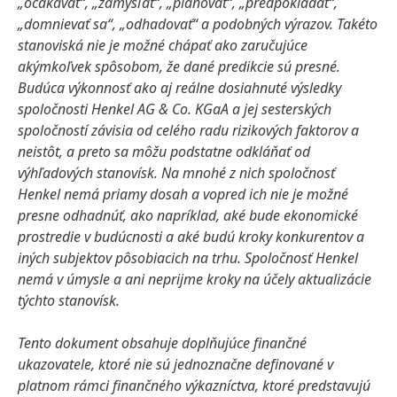
„očakávať“, „zamýšľať“, „plánovať“, „predpokladať“,
„domnievať sa“, „odhadovať“ a podobných výrazov. Takéto
stanoviská nie je možné chápať ako zaručujúce
akýmkoľvek spôsobom, že dané predikcie sú presné.
Budúca výkonnosť ako aj reálne dosiahnuté výsledky
spoločnosti Henkel AG & Co. KGaA a jej sesterských
spoločností závisia od celého radu rizikových faktorov a
neistôt, a preto sa môžu podstatne odkláňať od
výhľadových stanovísk. Na mnohé z nich spoločnosť
Henkel nemá priamy dosah a vopred ich nie je možné
presne odhadnúť, ako napríklad, aké bude ekonomické
prostredie v budúcnosti a aké budú kroky konkurentov a
iných subjektov pôsobiacich na trhu. Spoločnosť Henkel
nemá v úmysle a ani neprijme kroky na účely aktualizácie
týchto stanovísk.
Tento dokument obsahuje doplňujúce finančné
ukazovatele, ktoré nie sú jednoznačne definované v
platnom rámci finančného výkazníctva, ktoré predstavujú