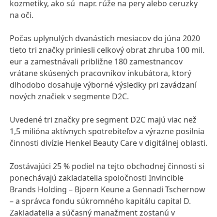
kozmetiky, ako sú napr. rúže na pery alebo ceruzky
na oči.
Počas uplynulých dvanástich mesiacov do júna 2020
tieto tri značky priniesli celkový obrat zhruba 100 mil.
eur a zamestnávali približne 180 zamestnancov
vrátane skúsených pracovníkov inkubátora, ktorý
dlhodobo dosahuje výborné výsledky pri zavádzaní
nových značiek v segmente D2C.
Uvedené tri značky pre segment D2C majú viac než
1,5 milióna aktívnych spotrebiteľov a výrazne posilnia
činnosti divízie Henkel Beauty Care v digitálnej oblasti.
Zostávajúci 25 % podiel na tejto obchodnej činnosti si
ponechávajú zakladatelia spoločnosti Invincible
Brands Holding – Bjoern Keune a Gennadi Tschernow
– a správca fondu súkromného kapitálu capital D.
Zakladatelia a súčasný manažment zostanú v