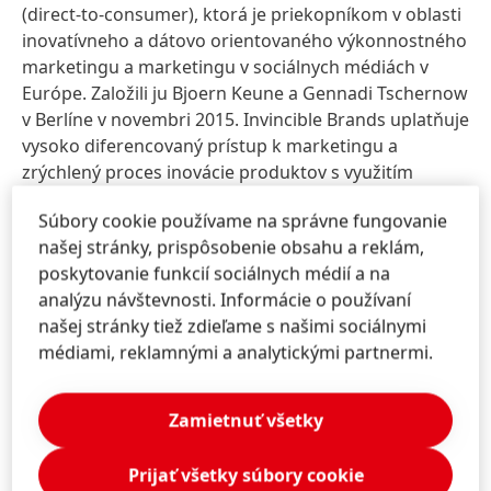
(direct-to-consumer), ktorá je priekopníkom v oblasti
inovatívneho a dátovo orientovaného výkonnostného
marketingu a marketingu v sociálnych médiách v
Európe. Založili ju Bjoern Keune a Gennadi Tschernow
v Berlíne v novembri 2015. Invincible Brands uplatňuje
vysoko diferencovaný prístup k marketingu a
zrýchlený proces inovácie produktov s využitím
hlbokých znalostí o spotrebiteľoch, ktoré získava z
Súbory cookie používame na správne fungovanie
miliónov týždenných interakcií s klientmi a
našej stránky, prispôsobenie obsahu a reklám,
influencermi, ako aj vďaka svojim 250 zamestnancom
poskytovanie funkcií sociálnych médií a na
v rámci všetkých značiek.
analýzu návštevnosti. Informácie o používaní
www.invinciblebrands.com
našej stránky tiež zdieľame s našimi sociálnymi
médiami, reklamnými a analytickými partnermi.
O spoločnosti
capital D
capital D je správca fondu súkromného kapitálu
Zamietnuť všetky
ďalšej generácie, ktorý sa zameriava na prevratné
stredné firmy po celej Európe. capital D investuje v
Prijať všetky súbory cookie
oblastiach, kde sa pretínajú makroekonomické,