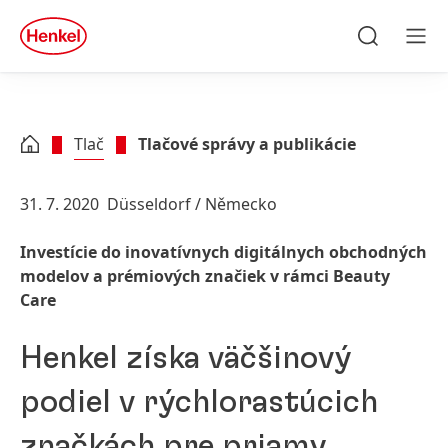
Skip to main content
Skip to footer
quick
search
Hľadať
Men
Tlač
Tlačové správy a publikácie
31. 7. 2020
Düsseldorf / Německo
Investície do inovatívnych digitálnych obchodných
modelov a prémiových značiek v rámci Beauty
Care
Henkel získa väčšinový
podiel v rýchlorastúcich
značkách pre priamy