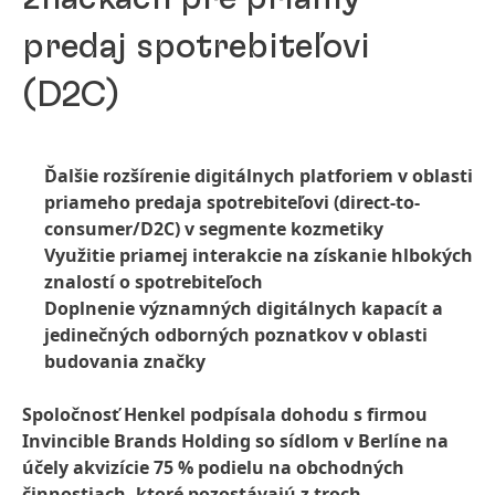
predaj spotrebiteľovi
(D2C)
Ďalšie rozšírenie digitálnych platforiem v oblasti
priameho predaja spotrebiteľovi
(direct-to-
consumer/D2C) v segmente kozmetiky
Využitie priamej interakcie na získanie hlbokých
znalostí o spotrebiteľoch
Doplnenie významných digitálnych kapacít a
jedinečných odborných poznatkov v oblasti
budovania značky
Spoločnosť Henkel podpísala dohodu s firmou
Invincible Brands Holding so sídlom v Berlíne na
účely akvizície 75 % podielu na obchodných
činnostiach, ktoré pozostávajú z troch