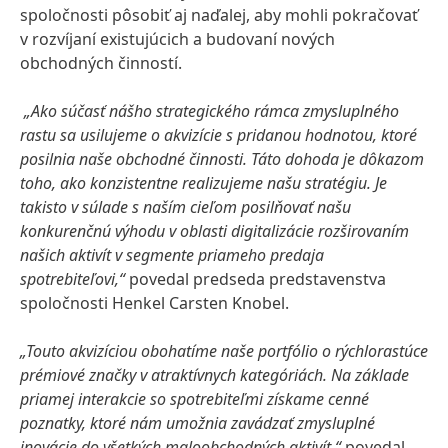
spoločnosti pôsobiť aj naďalej, aby mohli pokračovať
v rozvíjaní existujúcich a budovaní nových
obchodných činností.
„Ako súčasť nášho strategického rámca zmysluplného
rastu sa usilujeme o akvizície s pridanou hodnotou, ktoré
posilnia naše obchodné činnosti. Táto dohoda je dôkazom
toho, ako konzistentne realizujeme našu stratégiu. Je
takisto v súlade s naším cieľom posilňovať našu
konkurenčnú výhodu v oblasti digitalizácie rozširovaním
našich aktivít v segmente priameho predaja
spotrebiteľovi,“
povedal predseda predstavenstva
spoločnosti Henkel Carsten Knobel.
„Touto akvizíciou obohatíme naše portfólio o rýchlorastúce
prémiové značky v atraktívnych kategóriách. Na základe
priamej interakcie so spotrebiteľmi získame cenné
poznatky, ktoré nám umožnia zavádzať zmysluplné
inovácie do všetkých maloobchodných aktivít,“
povedal