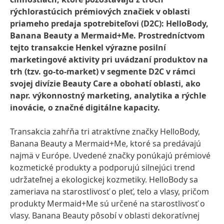
rýchlorastúcich prémiových značiek v oblasti
priameho predaja spotrebiteľovi
(D2C): HelloBody,
Banana Beauty a Mermaid+Me. Prostredníctvom
tejto transakcie Henkel výrazne posilní
marketingové aktivity pri uvádzaní produktov na
trh
(tzv. go-to-market) v segmente D2C v rámci
svojej divízie Beauty Care a obohatí oblasti, ako
napr. výkonnostný marketing, analytika a rýchle
inovácie, o značné digitálne kapacity.
Transakcia zahŕňa tri atraktívne značky HelloBody,
Banana Beauty a Mermaid+Me, ktoré sa predávajú
najmä v Európe. Uvedené značky ponúkajú prémiové
kozmetické produkty a podporujú silnejúci trend
udržateľnej a ekologickej kozmetiky. HelloBody sa
zameriava na starostlivosť o pleť, telo a vlasy, pričom
produkty Mermaid+Me sú určené na starostlivosť o
vlasy. Banana Beauty pôsobí v oblasti dekoratívnej