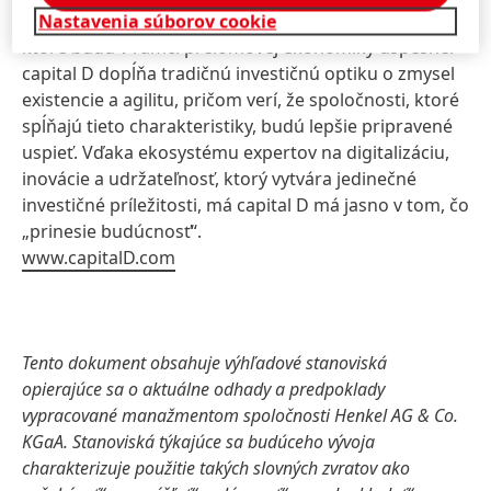
technologické a behaviorálne trendy, t. j. do podnikov,
Nastavenia súborov cookie
ktoré budú v rámci prelomovej ekonomiky úspešné.
capital D dopĺňa tradičnú investičnú optiku o zmysel
existencie a agilitu, pričom verí, že spoločnosti, ktoré
spĺňajú tieto charakteristiky, budú lepšie pripravené
uspieť. Vďaka ekosystému expertov na digitalizáciu,
inovácie a udržateľnosť, ktorý vytvára jedinečné
investičné príležitosti, má capital D má jasno v tom, čo
„prinesie budúcnosť“.
www.capitalD.com
Tento dokument obsahuje výhľadové stanoviská
opierajúce sa o aktuálne odhady a predpoklady
vypracované manažmentom spoločnosti Henkel AG & Co.
KGaA. Stanoviská týkajúce sa budúceho vývoja
charakterizuje použitie takých slovných zvratov ako