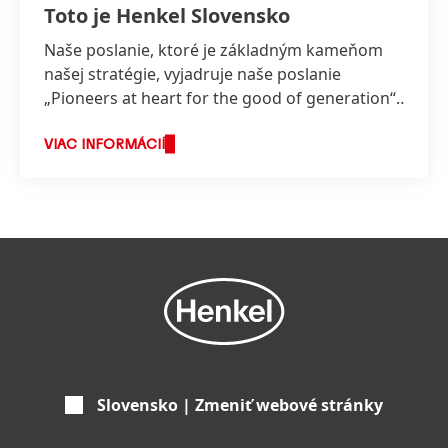
Toto je Henkel Slovensko
Naše poslanie, ktoré je základným kameňom
našej stratégie, vyjadruje naše poslanie
„Pioneers at heart for the good of generation“,
ktoré odráža hodnoty, za ktorými stojíme a o
čo usilujeme.
VIAC INFORMÁCIÍ
Slovensko | Zmeniť webové stránky