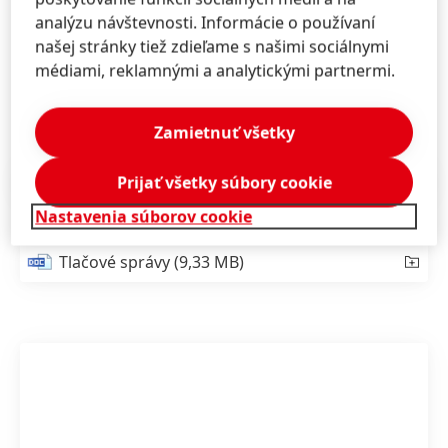
rokoch zameria na všetky aspekty rastu svojich
analýzu návštevnosti. Informácie o používaní
zamestnancov, predovšetkým na ich vzdelávanie a
našej stránky tiež zdieľame s našimi sociálnymi
rozvoj v úsilí byť aj naďalej zamestnávateľom prvej
médiami, reklamnými a analytickými partnermi.
voľby pre ľudí, ktorí chcú profesionálne rásť.
Zamietnuť všetky
Tlačové správy
(322,31 KB)
Prijať všetky súbory cookie
Nastavenia súborov cookie
Tlačové správy
(9,33 MB)