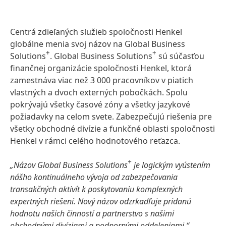
Centrá zdieľaných služieb spoločnosti Henkel
globálne menia svoj názov na Global Business
+
+
Solutions
. Global Business Solutions
sú súčasťou
finančnej organizácie spoločnosti Henkel, ktorá
zamestnáva viac než 3 000 pracovníkov v piatich
vlastných a dvoch externých pobočkách. Spolu
pokrývajú všetky časové zóny a všetky jazykové
požiadavky na celom svete. Zabezpečujú riešenia pre
všetky obchodné divízie a funkčné oblasti spoločnosti
Henkel v rámci celého hodnotového reťazca.
+
„Názov Global Business Solutions
je logickým vyústením
nášho kontinuálneho vývoja od zabezpečovania
transakčných aktivít k poskytovaniu komplexných
expertných riešení. Nový názov odzrkadľuje pridanú
hodnotu našich činností a partnerstvo s našimi
obchodnými divíziami a podpornými oddeleniami,“