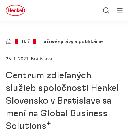
Skip to main content
Skip to footer
quick
search
Hľadať
Men
Tlač
Tlačové správy a publikácie
25. 1. 2021
Bratislava
Centrum zdieľaných
služieb spoločnosti Henkel
Slovensko v Bratislave sa
mení na Global Business
+
Solutions