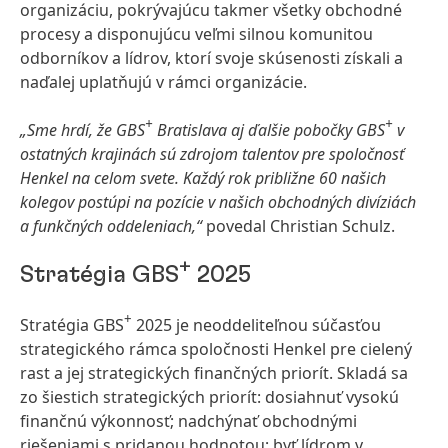
organizáciu, pokrývajúcu takmer všetky obchodné
procesy a disponujúcu veľmi silnou komunitou
odborníkov a lídrov, ktorí svoje skúsenosti získali a
naďalej uplatňujú v rámci organizácie.
+
+
„Sme hrdí, že GBS
Bratislava aj ďalšie pobočky GBS
v
ostatných krajinách sú zdrojom talentov pre spoločnosť
Henkel na celom svete. Každý rok približne 60 našich
kolegov postúpi na pozície v našich obchodných divíziách
a funkčných oddeleniach,“
povedal Christian Schulz.
+
Stratégia GBS
2025
+
Stratégia GBS
2025 je neoddeliteľnou súčasťou
strategického rámca spoločnosti Henkel pre cielený
rast a jej strategických finančných priorít. Skladá sa
zo šiestich strategických priorít: dosiahnuť vysokú
finančnú výkonnosť; nadchýnať obchodnými
riešeniami s pridanou hodnotou; byť lídrom v