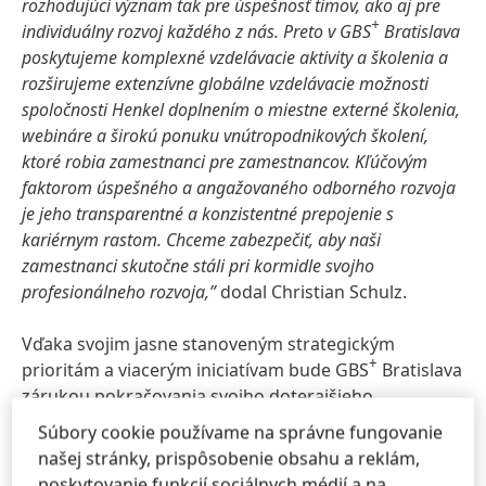
rozhodujúci význam tak pre úspešnosť tímov, ako aj pre
+
individuálny rozvoj každého z nás. Preto v GBS
Bratislava
poskytujeme komplexné vzdelávacie aktivity a školenia a
rozširujeme extenzívne globálne vzdelávacie možnosti
spoločnosti Henkel doplnením o miestne externé školenia,
webináre a širokú ponuku vnútropodnikových školení,
ktoré robia zamestnanci pre zamestnancov. Kľúčovým
faktorom úspešného a angažovaného odborného rozvoja
je jeho transparentné a konzistentné prepojenie s
kariérnym rastom. Chceme zabezpečiť, aby naši
zamestnanci skutočne stáli pri kormidle svojho
profesionálneho rozvoja,”
dodal Christian Schulz.
Vďaka svojim jasne stanoveným strategickým
+
prioritám a viacerým iniciatívam bude GBS
Bratislava
zárukou pokračovania svojho doterajšieho
úspešného pätnásťročného pôsobenia. Zručnosti a
Súbory cookie používame na správne fungovanie
schopnosti zamestnancov ostávajú i naďalej jeho
našej stránky, prispôsobenie obsahu a reklám,
+
kľúčovou výhodou. GBS
Bratislava sa v najbližších
poskytovanie funkcií sociálnych médií a na