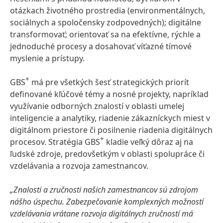
otázkach životného prostredia (environmentálnych,
sociálnych a spoločensky zodpovedných); digitálne
transformovať; orientovať sa na efektívne, rýchle a
jednoduché procesy a dosahovať víťazné tímové
myslenie a prístupy.
+
GBS
má pre všetkých šesť strategických priorít
definované kľúčové témy a nosné projekty, napríklad
využívanie odborných znalostí v oblasti umelej
inteligencie a analytiky, riadenie zákazníckych miest v
digitálnom priestore či posilnenie riadenia digitálnych
+
procesov. Stratégia GBS
kladie veľký dôraz aj na
ľudské zdroje, predovšetkým v oblasti spolupráce či
vzdelávania a rozvoja zamestnancov.
„Znalosti a zručnosti našich zamestnancov sú zdrojom
nášho úspechu. Zabezpečovanie komplexných možností
vzdelávania vrátane rozvoja digitálnych zručností má