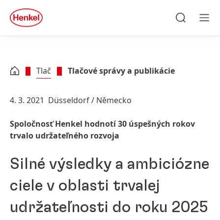
Skip to main content
Skip to footer
quick
search
Hľadať
Men
Tlač
Tlačové správy a publikácie
4. 3. 2021
Düsseldorf / Německo
Spoločnosť Henkel hodnotí 30 úspešných rokov
trvalo udržateľného rozvoja
Silné výsledky a ambiciózne
ciele v oblasti trvalej
udržateľnosti do roku 2025