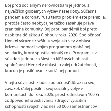
Boj proti sociálnym nerovnostiam je jednou z
najväčších globálnych výziev našej doby. Súčasná
pandémia koronavírusu tento problém ešte prehĺbila,
pretože často neobyčajne ťažko zasahuje práve
zraniteľné komunity. Boj proti pandémii bol preto
osobitne dôležitou úlohou v roku 2020. Spoločnosť
Henkel výrazne rozšírila svoje aktivity v oblasti
krízovej pomoci svojím programom globálnej
solidarity, ktorý spustila minulý rok. Program je v
súlade s jednou zo šiestich kľúčových oblastí
spoločnosti Henkel v oblasti trvalej udržateľnosti,
ktorou je posilňovanie sociálnej pomoci.
V tejto súvislosti kladie spoločnosť dôraz na svoj
záväzok ďalej posilniť svoj sociálny vplyv v
komunitách do roku 2025: prostredníctvom 100 %
zodpovedného získavania zdrojov, využitím
schopností svojich viac než 50 000 zamestnancov