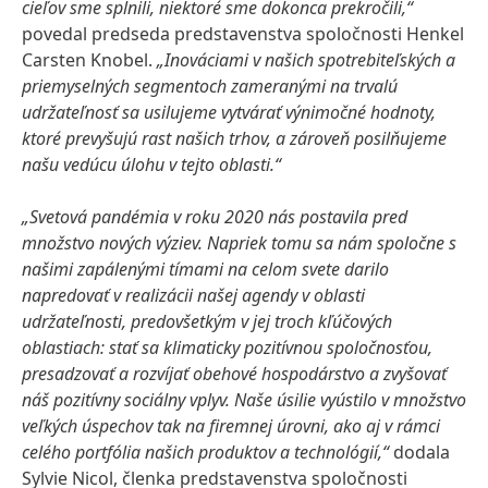
cieľov sme splnili, niektoré sme dokonca prekročili,“
povedal predseda predstavenstva spoločnosti Henkel
Carsten Knobel.
„Inováciami v našich spotrebiteľských a
priemyselných segmentoch zameranými na trvalú
udržateľnosť sa usilujeme vytvárať výnimočné hodnoty,
ktoré prevyšujú rast našich trhov, a zároveň posilňujeme
našu vedúcu úlohu v tejto oblasti.“
„Svetová pandémia v roku 2020 nás postavila pred
množstvo nových výziev. Napriek tomu sa nám spoločne s
našimi zapálenými tímami na celom svete darilo
napredovať v realizácii našej agendy v oblasti
udržateľnosti, predovšetkým v jej troch kľúčových
oblastiach: stať sa klimaticky pozitívnou spoločnosťou,
presadzovať a rozvíjať obehové hospodárstvo a zvyšovať
náš pozitívny sociálny vplyv. Naše úsilie vyústilo v množstvo
veľkých úspechov tak na firemnej úrovni, ako aj v rámci
celého portfólia našich produktov a technológií,“
dodala
Sylvie Nicol, členka predstavenstva spoločnosti