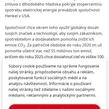
zmluva z dlhodobého hľadiska pokryje stopercentnú
spotrebu elektrickej energie prevádzok spoločnosti
Henkel v USA.
Spoločnosť chce okrem toho využiť globálny dosah
svojich značiek a technológií, aby svojim zákazníkom,
spotrebiteľom a dodávateľom pomohla znížiť ich
emisie CO
. Za päťročné obdobie do roku 2020 im už
2
pomohla ušetriť viac než 55 miliónov ton emisií,
pričom do roku 2025 chce dosiahnuť cieľ vo výške 100
miliónov ton.
Súbory cookie používame na správne fungovanie
našej stránky, prispôsobenie obsahu a reklám,
Viditeľný pokrok v plnení cieľov v
poskytovanie funkcií sociálnych médií a na
oblasti obalov
analýzu návštevnosti. Informácie o používaní
našej stránky tiež zdieľame s našimi sociálnymi
Prostredníctvom svojich ambicióznych cieľov v oblasti
médiami, reklamnými a analytickými partnermi.
obalov spoločnosť Henkel tiež aktívne presadzuje a
podporuje rozvoj obehového hospodárstva. Cieľom