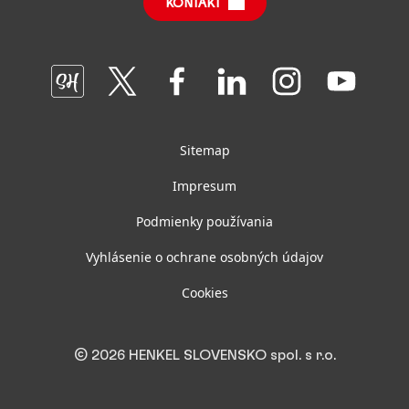
KONTAKT
Často kladené otázky
Oddelenia a tímy GBS+ Bratislava
Join
Join
Join
Join
Join
Join
us
us
us
us
us
us
on
on
on
on
on
on
SmartHead
Twitter
Facebook
LinkedIn
Instagram
YouTube
Sitemap
Impresum
Podmienky používania
Vyhlásenie o ochrane osobných údajov
Cookies
© 2026 HENKEL SLOVENSKO spol. s r.o.