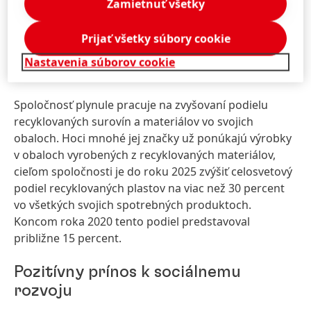
Zamietnuť všetky
do roku 2025 je dosiahnuť, aby 100 percent obalov,
ktoré spoločnosť používa, bolo recyklovateľných
alebo opätovne použiteľných.* Koncom roka 2020
Prijať všetky súbory cookie
spĺňalo túto požiadavku už takmer 89 percent jej
Nastavenia súborov cookie
obalov.
Spoločnosť plynule pracuje na zvyšovaní podielu
recyklovaných surovín a materiálov vo svojich
obaloch. Hoci mnohé jej značky už ponúkajú výrobky
v obaloch vyrobených z recyklovaných materiálov,
cieľom spoločnosti je do roku 2025 zvýšiť celosvetový
podiel recyklovaných plastov na viac než 30 percent
vo všetkých svojich spotrebných produktoch.
Koncom roka 2020 tento podiel predstavoval
približne 15 percent.
Pozitívny prínos k sociálnemu
rozvoju