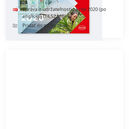
Správa o udržateľnosti za rok 2020
(po
anglicky)
(14,52 MB)
Pridať do mojej zbierky