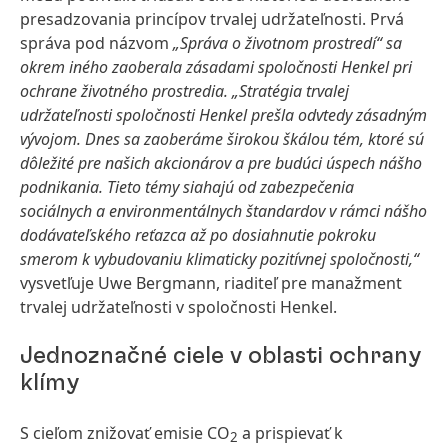
presadzovania princípov trvalej udržateľnosti. Prvá
správa pod názvom
„Správa o životnom prostredí“ sa
okrem iného zaoberala zásadami spoločnosti Henkel pri
ochrane životného prostredia. „Stratégia trvalej
udržateľnosti spoločnosti Henkel prešla odvtedy zásadným
vývojom. Dnes sa zaoberáme širokou škálou tém, ktoré sú
dôležité pre našich akcionárov a pre budúci úspech nášho
podnikania. Tieto témy siahajú od zabezpečenia
sociálnych a environmentálnych štandardov v rámci nášho
dodávateľského reťazca až po dosiahnutie pokroku
smerom k vybudovaniu klimaticky pozitívnej spoločnosti,“
vysvetľuje Uwe Bergmann, riaditeľ pre manažment
trvalej udržateľnosti v spoločnosti Henkel.
Jednoznačné ciele v oblasti ochrany
klímy
S cieľom znižovať emisie CO
a prispievať k
2