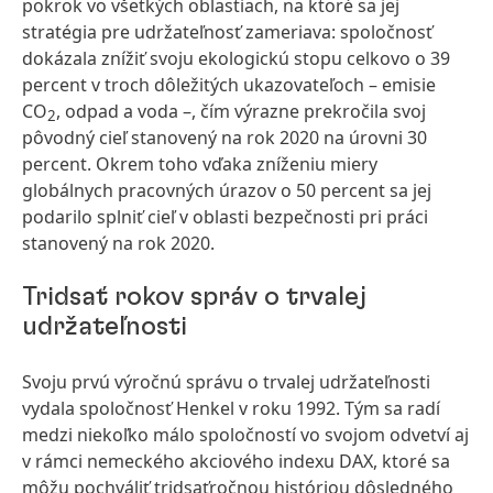
pokrok vo všetkých oblastiach, na ktoré sa jej
stratégia pre udržateľnosť zameriava: spoločnosť
dokázala znížiť svoju ekologickú stopu celkovo o 39
percent v troch dôležitých ukazovateľoch – emisie
CO
, odpad a voda –, čím výrazne prekročila svoj
2
pôvodný cieľ stanovený na rok 2020 na úrovni 30
percent. Okrem toho vďaka zníženiu miery
globálnych pracovných úrazov o 50 percent sa jej
podarilo splniť cieľ v oblasti bezpečnosti pri práci
stanovený na rok 2020.
Tridsať rokov správ o trvalej
udržateľnosti
Svoju prvú výročnú správu o trvalej udržateľnosti
vydala spoločnosť Henkel v roku 1992. Tým sa radí
medzi niekoľko málo spoločností vo svojom odvetví aj
v rámci nemeckého akciového indexu DAX, ktoré sa
môžu pochváliť tridsaťročnou históriou dôsledného