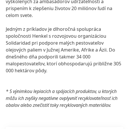
vyškolených za ambasádorov udržateľnosti a
prispením k zlepšeniu životov 20 miliónov ľudí na
celom svete.
Jedným z príkladov je dlhoročná spolupráca
spoločnosti Henkel s rozvojovou organizáciou
Solidaridad pri podpore malých pestovateľov
olejových paliem v Južnej Amerike, Afrike a Ázii. Do
dnešného dňa podporili takmer 34 000
malopestovateľov, ktorí obhospodarujú približne 305
000 hektárov pôdy.
* S výnimkou lepiacich a spájacích produktov, u ktorých
môžu ich zvyšky negatívne ovplyvniť recyklovateľnosť ich
obalov alebo znečistiť toky recyklovaných materiálov.