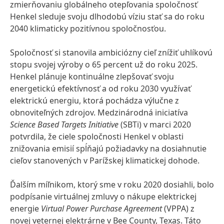
zmierňovaniu globálneho otepľovania spoločnosť
Henkel sleduje svoju dlhodobú víziu stať sa do roku
2040 klimaticky pozitívnou spoločnosťou.
Spoločnosť si stanovila ambiciózny cieľ znížiť uhlíkovú
stopu svojej výroby o 65 percent už do roku 2025.
Henkel plánuje kontinuálne zlepšovať svoju
energetickú efektívnosť a od roku 2030 využívať
elektrickú energiu, ktorá pochádza výlučne z
obnoviteľných zdrojov. Medzinárodná iniciatíva
Science Based Targets Initiative
(SBTi) v marci 2020
potvrdila, že ciele spoločnosti Henkel v oblasti
znižovania emisií spĺňajú požiadavky na dosiahnutie
cieľov stanovených v Parížskej klimatickej dohode.
Ďalším míľnikom, ktorý sme v roku 2020 dosiahli, bolo
podpísanie virtuálnej zmluvy o nákupe elektrickej
energie
Virtual Power Purchase Agreement
(VPPA) z
novej veternej elektrárne v Bee County, Texas. Táto