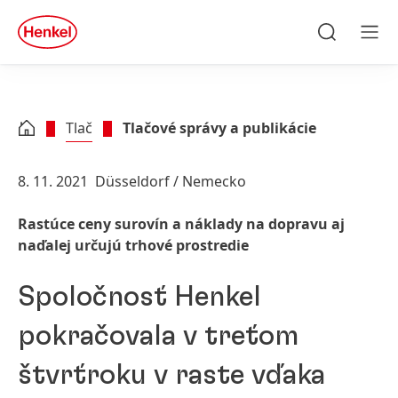
Skip to main content
Skip to footer
quick
search
Hľadať
Men
Tlač
Tlačové správy a publikácie
8. 11. 2021
Düsseldorf / Nemecko
Rastúce ceny surovín a náklady na dopravu aj
naďalej určujú trhové prostredie
Spoločnosť Henkel
pokračovala v treťom
štvrťroku v raste vďaka