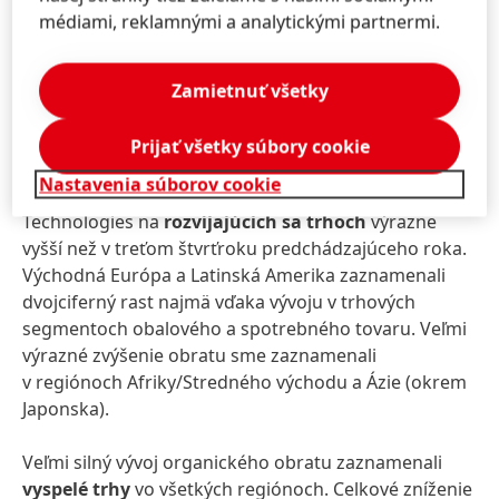
roka na veľmi silnej úrovni. Po dvojcifernom raste v
médiami, reklamnými a analytickými partnermi.
rovnakom období predchádzajúceho roka boli
výsledky v spotrebiteľskom a remeselníckom
segmente negatívne. Tento negatívny vývoj bol viac
Zamietnuť všetky
než kompenzovaný rastom v segmentoch výrobkov
pre stavebníctvo a výrobu a údržbu.
Prijať všetky súbory cookie
Nastavenia súborov cookie
V regionálnom členení bol obrat divízie Adhesive
Technologies na
rozvíjajúcich sa trhoch
výrazne
vyšší než v treťom štvrťroku predchádzajúceho roka.
Východná Európa a Latinská Amerika zaznamenali
dvojciferný rast najmä vďaka vývoju v trhových
segmentoch obalového a spotrebného tovaru. Veľmi
výrazné zvýšenie obratu sme zaznamenali
v regiónoch Afriky/Stredného východu a Ázie (okrem
Japonska).
Veľmi silný vývoj organického obratu zaznamenali
vyspelé trhy
vo všetkých regiónoch. Celkové zníženie