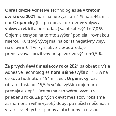
Obrat
divízie Adhesive Technologies
sa v treťom
štvrťroku 2021
nominálne zvýšil o 7,1 % na 2 442 mil.
eur.
Organicky
(t. j. po úprave o kurzové vplyvy a
vplyvy akvizícií a odpredaja) sa obrat zvýšil o 7,0 %.
Objem a ceny sa na tomto zvýšení podieľali rovnakou
mierou. Kurzový vývoj mal na obrat negatívny vplyv
na úrovni -0,4 %, kým akvizície/odpredaje
predstavovali pozitívny príspevok vo výške +0,5 %.
Za
prvých deväť mesiacov roka 2021
sa
obrat
divízie
Adhesive Technologies
nominálne
zvýšil o 11,8 % na
celkovú hodnotu 7 194 mil. eur.
Organický
rast
obratu dosiahol 15,5 % vďaka vyšším objemom
predaja a zlepšujúcemu sa cenovému vývoju v
priebehu roka. Za prvých deväť mesiacov roka sme
zaznamenali veľmi vysoký dopyt po našich riešeniach
v rámci všetkých regiónov a obchodných divízií.