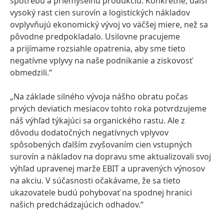
spotrebu a priemyselnú produkciu. Konkrétne, ďalší
vysoký rast cien surovín a logistických nákladov
ovplyvňujú ekonomický vývoj vo väčšej miere, než sa
pôvodne predpokladalo. Usilovne pracujeme
a prijímame rozsiahle opatrenia, aby sme tieto
negatívne vplyvy na naše podnikanie a ziskovosť
obmedzili.“
„Na základe silného vývoja nášho obratu počas
prvých deviatich mesiacov tohto roka potvrdzujeme
náš výhľad týkajúci sa organického rastu. Ale z
dôvodu dodatočných negatívnych vplyvov
spôsobených ďalším zvyšovaním cien vstupných
surovín a nákladov na dopravu sme aktualizovali svoj
výhľad upravenej marže EBIT a upravených výnosov
na akciu. V súčasnosti očakávame, že sa tieto
ukazovatele budú pohybovať na spodnej hranici
našich predchádzajúcich odhadov.“