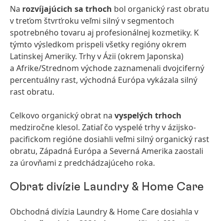
Na
rozvíjajúcich sa trhoch
bol organický rast obratu
v treťom štvrťroku veľmi silný v segmentoch
spotrebného tovaru aj profesionálnej kozmetiky. K
týmto výsledkom prispeli všetky regióny okrem
Latinskej Ameriky. Trhy v Ázii (okrem Japonska)
a Afrike/Strednom východe zaznamenali dvojciferný
percentuálny rast, východná Európa vykázala silný
rast obratu.
Celkovo organický obrat na
vyspelých trhoch
medziročne klesol. Zatiaľ čo vyspelé trhy v ázijsko-
pacifickom regióne dosiahli veľmi silný organický rast
obratu, Západná Európa a Severná Amerika zaostali
za úrovňami z predchádzajúceho roka.
Obrat divízie Laundry & Home Care
Obchodná divízia Laundry & Home Care dosiahla v