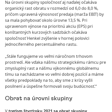
Na úrovni skupiny spoločnosť aj naďalej očakáva
organický rast obratu v rozmedzí od 6,0 do 8,0 %,
pričom upravená výnosnosť predaja
(marža EBIT) by
sa mala pohybovať okolo úrovne 13,5 %. Pri
upravenom výnose na prioritnú akciu
(EPS) pri
konštantných kurzových sadzbách očakáva
spoločnosť Henkel zvýšenie v hornej polovici
jednociferného percentuálneho rastu.
„Stále fungujeme vo veľmi náročnom trhovom
prostredí. Ale vďaka nášmu strategickému rámcu pre
zmysluplný rast a nášmu výkonnému globálnemu
tímu sa nachádzame vo veľmi dobrej pozícií a máme
všetky predpoklady na to, aby sme z krízy vyšli
posilnení a úspešne formovali svoju budúcnosť.“
Obrat na úrovni skupiny
V
treťom štvrťroku 2021 sa obrat skupiny