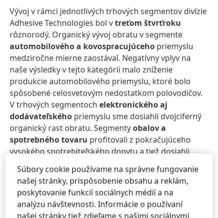
Vývoj v rámci jednotlivých trhových segmentov divízie
Adhesive Technologies bol v
treťom štvrťroku
rôznorodý. Organický vývoj obratu v segmente
automobilového a kovospracujúceho
priemyslu
medziročne mierne zaostával. Negatívny vplyv na
naše výsledky v tejto kategórii malo zníženie
produkcie automobilového priemyslu, ktoré bolo
spôsobené celosvetovým nedostatkom polovodičov.
V trhových segmentoch
elektronického aj
dodávateľského
priemyslu sme dosiahli dvojciferný
organický rast obratu. Segmenty
obalov a
spotrebného tovaru
profitovali z pokračujúceho
vysokého spotrebiteľského dopytu a tiež dosiahli
dvojciferný rast obratu, ku ktorému prispeli najmä
Súbory cookie používame na správne fungovanie
kategórie obalových a lifestylových produktov.
našej stránky, prispôsobenie obsahu a reklám,
Organický rast obratu v segmente výrobkov pre
poskytovanie funkcií sociálnych médií a na
remeselníkov, stavebníctvo a profesionálov
bol v
analýzu návštevnosti. Informácie o používaní
porovnaní s tretím štvrťrokom predchádzajúceho
našej stránky tiež zdieľame s našimi sociálnymi