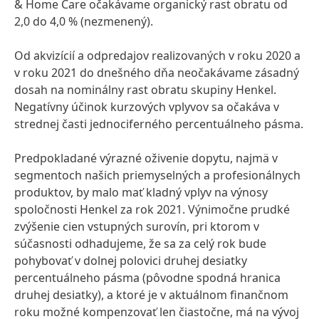
& Home Care očakávame organický rast obratu od
2,0 do 4,0 %
(nezmenený).
Od akvizícií a odpredajov realizovaných v roku 2020 a
v roku 2021 do dnešného dňa neočakávame zásadný
dosah na nominálny rast obratu skupiny Henkel.
Negatívny účinok kurzových vplyvov sa očakáva v
strednej časti jednociferného percentuálneho pásma.
Predpokladané výrazné oživenie dopytu, najmä v
segmentoch našich priemyselných a profesionálnych
produktov, by malo mať kladný vplyv na výnosy
spoločnosti Henkel za rok 2021. Výnimočne prudké
zvýšenie cien vstupných surovín, pri ktorom v
súčasnosti odhadujeme, že sa za celý rok bude
pohybovať v dolnej polovici druhej desiatky
percentuálneho pásma
(pôvodne spodná hranica
druhej desiatky), a ktoré je v aktuálnom finančnom
roku možné kompenzovať len čiastočne, má na vývoj