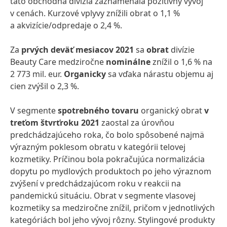
táto obchodná divízia zaznamenala pozitívny vývoj
v cenách. Kurzové vplyvy znížili obrat o 1,1 %
a akvizície/odpredaje o 2,4 %.
Za
prvých deväť mesiacov 2021
sa
obrat
divízie
Beauty Care medziročne
nominálne
znížil o 1,6 % na
2 773 mil. eur.
Organicky
sa vďaka nárastu objemu aj
cien
zvýšil o 2,3 %.
V segmente
spotrebného tovaru
organický obrat
v
treťom štvrťroku 2021
zaostal za úrovňou
predchádzajúceho roka, čo bolo spôsobené najmä
výrazným poklesom obratu v kategórii telovej
kozmetiky. Príčinou bola pokračujúca normalizácia
dopytu po mydlových produktoch po jeho výraznom
zvýšení v predchádzajúcom roku v reakcii na
pandemickú situáciu. Obrat v segmente vlasovej
kozmetiky sa medziročne znížil, pričom v jednotlivých
kategóriách bol jeho vývoj rôzny. Stylingové produkty