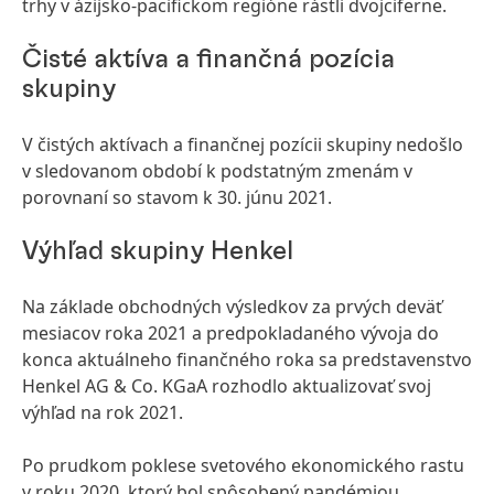
trhy v ázijsko-pacifickom regióne rástli dvojciferne.
Čisté aktíva a finančná pozícia
skupiny
V čistých aktívach a finančnej pozícii skupiny nedošlo
v sledovanom období k podstatným zmenám v
porovnaní so stavom k 30. júnu 2021.
Výhľad skupiny Henkel
Na základe obchodných výsledkov za prvých deväť
mesiacov roka 2021 a predpokladaného vývoja do
konca aktuálneho finančného roka sa predstavenstvo
Henkel AG & Co. KGaA rozhodlo aktualizovať svoj
výhľad na rok 2021.
Po prudkom poklese svetového ekonomického rastu
v roku 2020, ktorý bol spôsobený pandémiou