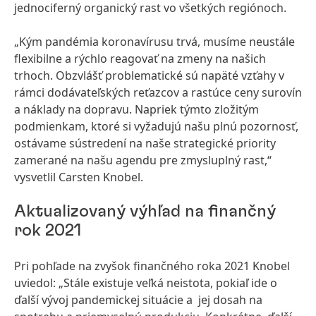
jednociferný organický rast vo všetkých regiónoch.
„Kým pandémia koronavírusu trvá, musíme neustále
flexibilne a rýchlo reagovať na zmeny na našich
trhoch. Obzvlášť problematické sú napäté vzťahy v
rámci dodávateľských reťazcov a rastúce ceny surovín
a náklady na dopravu. Napriek týmto zložitým
podmienkam, ktoré si vyžadujú našu plnú pozornosť,
ostávame sústredení na naše strategické priority
zamerané na našu agendu pre zmysluplný rast,“
vysvetlil Carsten Knobel.
Aktualizovaný výhľad na finančný
rok 2021
Pri pohľade na zvyšok finančného roka 2021 Knobel
uviedol: „Stále existuje veľká neistota, pokiaľ ide o
ďalší vývoj pandemickej situácie a jej dosah na