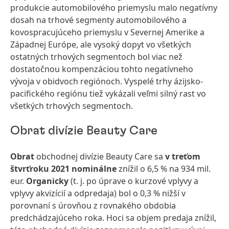
produkcie automobilového priemyslu malo negatívny
dosah na trhové segmenty automobilového a
kovospracujúceho priemyslu v Severnej Amerike a
Západnej Európe, ale vysoký dopyt vo všetkých
ostatných trhových segmentoch bol viac než
dostatočnou kompenzáciou tohto negatívneho
vývoja v obidvoch regiónoch. Vyspelé trhy ázijsko-
pacifického regiónu tiež vykázali veľmi silný rast vo
všetkých trhových segmentoch.
Obrat divízie Beauty Care
Obrat
obchodnej divízie Beauty Care sa
v treťom
štvrťroku 2021 nominálne
znížil o 6,5 % na 934 mil.
eur.
Organicky
(t. j. po úprave o kurzové vplyvy a
vplyvy akvizícií a odpredaja)
bol o 0,3 % nižší v
porovnaní s úrovňou z rovnakého obdobia
predchádzajúceho roka. Hoci sa objem predaja znížil,