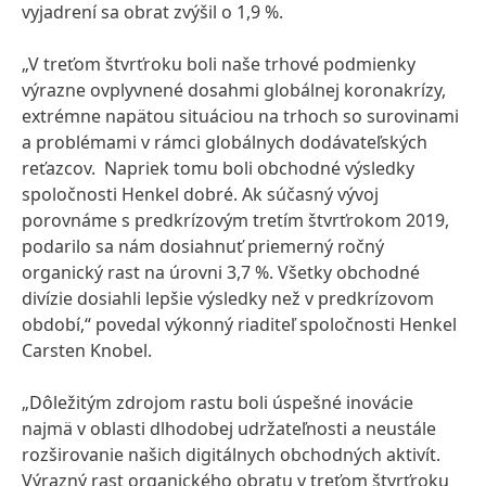
vyjadrení sa obrat zvýšil o 1,9 %.
„V treťom štvrťroku boli naše trhové podmienky
výrazne ovplyvnené dosahmi globálnej koronakrízy,
extrémne napätou situáciou na trhoch so surovinami
a problémami v rámci globálnych dodávateľských
reťazcov. Napriek tomu boli obchodné výsledky
spoločnosti Henkel dobré. Ak súčasný vývoj
porovnáme s predkrízovým tretím štvrťrokom 2019,
podarilo sa nám dosiahnuť priemerný ročný
organický rast na úrovni 3,7 %. Všetky obchodné
divízie dosiahli lepšie výsledky než v predkrízovom
období,“ povedal výkonný riaditeľ spoločnosti Henkel
Carsten Knobel.
„Dôležitým zdrojom rastu boli úspešné inovácie
najmä v oblasti dlhodobej udržateľnosti a neustále
rozširovanie našich digitálnych obchodných aktivít.
Výrazný rast organického obratu v treťom štvrťroku