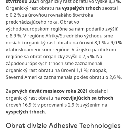
štvrťroku 2021
organický rast obratu vo výške 8,3 %.
Organický rast obratu na
vyspelých trhoch
zaostal
o 0,2 % za úrovňou rovnakého štvrťroka
predchádzajúceho roka. Obrat vo
východoeurópskom regióne sa nám podarilo zvýšiť
o 8,9 %. V regióne Afriky/Stredného východu sme
dosiahli organický rast obratu na úrovni 8,1 % a 9,0 %
v latinskoamerickom regióne. V ázijsko-pacifickom
regióne sa obrat organicky zvýšil o 7,5 %. Na
západoeurópskych trhoch sme zaznamenali
organický rast obratu na úrovni 1,1 %; naopak,
Severná Amerika zaznamenala pokles obratu o 2,6 %.
Za
prvých deväť mesiacov roka 2021
dosiahol
organický rast obratu na
rozvíjajúcich sa trhoch
úroveň 16,9 % v porovnaní s 2,9 % zvýšením na
vyspelých trhoch
.
Obrat divízie Adhesive Technologies