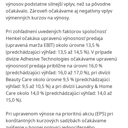
výnosov podstatne silnejší vplyv, než sa pôvodne
očakávalo. Zároveň očakávame aj negatívny vplyv
výmenných kurzov na výnosy.
Pri zohľadnení uvedených faktorov spoločnosť
Henkel očakáva upravenú výnosnosť predaja
(upravená marža EBIT) okolo úrovne 13,5 %
(predchádzajúci výhľad: 13,5 až 14,5 %). V prípade
divízie Adhesive Technologies očakávame upravenú
výnosnosť predaja približne na úrovni 16,0 %
(predchádzajúci výhľad: 16,0 až 17,0 %), pri divízii
Beauty Care okolo úrovne 9,5 %
(predchádzajúci
výhľad: 9,5 až 10,5 %) a pri divízii Laundry & Home
Care okolo 14,0 %
(predchádzajúci výhľad: 14,0 až
15,0 %).
Pri upravenom výnose na prioritnú akciu
(EPS) pri
konštantných kurzových sadzbách očakávame
zvýšenie v hornej polovici jednociferného