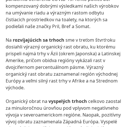
kompenzovaný dobrými výsledkami našich výrobkov
na umývanie riadu a výrazným rastom odbytu
čistiacich prostriedkov na toalety, na ktorých sa
podieľali naše značky Pril, Bref a Somat.
Na
rozvíjajúcich sa trhoch
sme v treťom štvrťroku
dosiahli výrazný organický rast obratu, ku ktorému
prispeli najmä trhy v Ázii (okrem Japonska) a Latinskej
Amerike, pričom obidva regióny vykázali rast v
dvojcifernom percentuálnom pásme. Výrazný
organický rast obratu zaznamenal región východnej
Európy a veľmi silný rast trhy v Afrike a na Strednom
východe.
Organický obrat na
vyspelých trhoch
celkovo zaostal
za minuloročnou úrovňou pod vplyvom negatívneho
vývoja v severoamerickom regióne. Naopak, pozitívny
vývoj obratu zaznamenala Západná Európa. Vyspelé