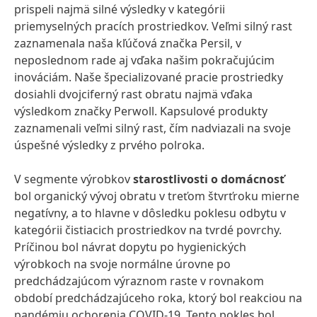
prispeli najmä silné výsledky v kategórii
priemyselných pracích prostriedkov. Veľmi silný rast
zaznamenala naša kľúčová značka Persil, v
neposlednom rade aj vďaka našim pokračujúcim
inováciám. Naše špecializované pracie prostriedky
dosiahli dvojciferný rast obratu najmä vďaka
výsledkom značky Perwoll. Kapsulové produkty
zaznamenali veľmi silný rast, čím nadviazali na svoje
úspešné výsledky z prvého polroka.
V segmente výrobkov
starostlivosti o domácnosť
bol organický vývoj obratu v treťom štvrťroku mierne
negatívny, a to hlavne v dôsledku poklesu odbytu v
kategórii čistiacich prostriedkov na tvrdé povrchy.
Príčinou bol návrat dopytu po hygienických
výrobkoch na svoje normálne úrovne po
predchádzajúcom výraznom raste v rovnakom
období predchádzajúceho roka, ktorý bol reakciou na
pandémiu ochorenia COVID-19. Tento pokles bol