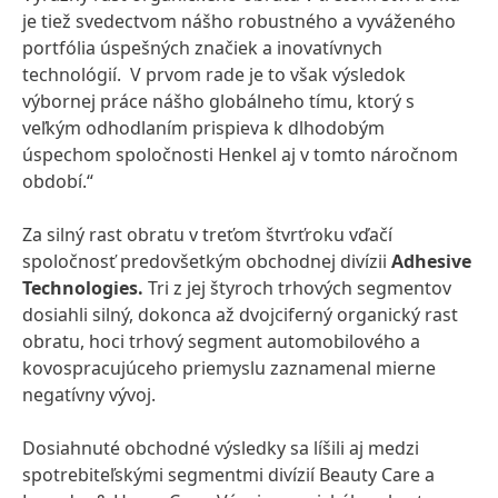
je tiež svedectvom nášho robustného a vyváženého
portfólia úspešných značiek a inovatívnych
technológií. V prvom rade je to však výsledok
výbornej práce nášho globálneho tímu, ktorý s
veľkým odhodlaním prispieva k dlhodobým
úspechom spoločnosti Henkel aj v tomto náročnom
období.“
Za silný rast obratu v treťom štvrťroku vďačí
spoločnosť predovšetkým obchodnej divízii
Adhesive
Technologies.
Tri z jej štyroch trhových segmentov
dosiahli silný, dokonca až dvojciferný organický rast
obratu, hoci trhový segment automobilového a
kovospracujúceho priemyslu zaznamenal mierne
negatívny vývoj.
Dosiahnuté obchodné výsledky sa líšili aj medzi
spotrebiteľskými segmentmi divízií Beauty Care a