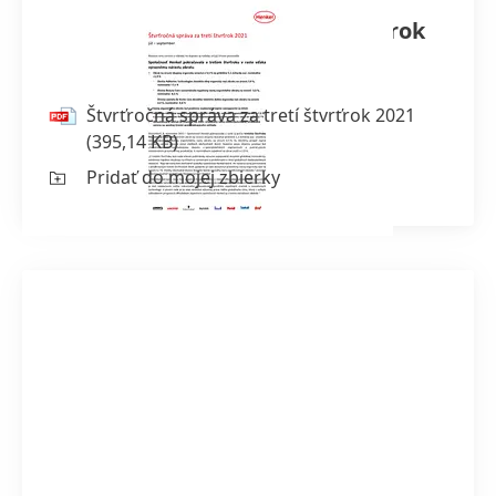
Štvrťročná správa za tretí štvrťrok
2021
Štvrťročná správa za tretí štvrťrok 2021
(395,14 KB)
Pridať do mojej zbierky