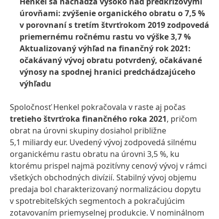
Henkel sa nachádza vysoko nad predkrízovými
úrovňami: zvýšenie organického obratu o 7,5 %
v porovnaní s tretím štvrťrokom 2019 zodpovedá
priemernému ročnému rastu vo výške 3,7 %
Aktualizovaný výhľad na finančný rok 2021:
očakávaný vývoj obratu potvrdený, očakávané
výnosy na spodnej hranici predchádzajúceho
výhľadu
Spoločnosť Henkel pokračovala v raste aj počas
tretieho štvrťroka finančného roka 2021
, pričom
obrat na úrovni skupiny dosiahol približne
5,1 miliardy eur. Uvedený vývoj zodpovedá silnému
organickému rastu obratu na úrovni 3,5 %, ku
ktorému prispel najmä pozitívny cenový vývoj v rámci
všetkých obchodných divízií. Stabilný vývoj objemu
predaja bol charakterizovaný normalizáciou dopytu
v spotrebiteľských segmentoch a pokračujúcim
zotavovaním priemyselnej produkcie. V nominálnom