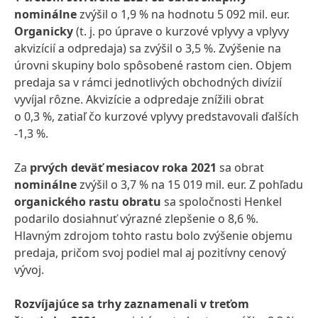
nominálne
zvýšil o 1,9 % na hodnotu 5 092 mil. eur.
Organicky
(t. j. po úprave o kurzové vplyvy a vplyvy
akvizícií a odpredaja)
sa zvýšil o 3,5 %. Zvýšenie na
úrovni skupiny bolo spôsobené rastom cien. Objem
predaja sa v rámci jednotlivých obchodných divízií
vyvíjal rôzne. Akvizície a odpredaje znížili obrat
o 0,3 %, zatiaľ čo kurzové vplyvy predstavovali ďalších
-1,3 %.
Za
prvých deväť mesiacov roka 2021
sa obrat
nominálne
zvýšil o 3,7 % na 15 019 mil. eur. Z pohľadu
organického rastu obratu
sa spoločnosti Henkel
podarilo dosiahnuť výrazné zlepšenie o 8,6 %.
Hlavným zdrojom tohto rastu bolo zvýšenie objemu
predaja, pričom svoj podiel mal aj pozitívny cenový
vývoj.
Rozvíjajúce sa trhy zaznamenali v treťom