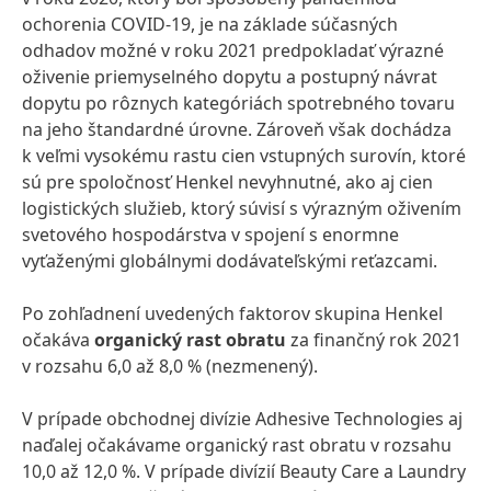
ochorenia COVID-19, je na základe súčasných
odhadov možné v roku 2021 predpokladať výrazné
oživenie priemyselného dopytu a postupný návrat
dopytu po rôznych kategóriách spotrebného tovaru
na jeho štandardné úrovne. Zároveň však dochádza
k veľmi vysokému rastu cien vstupných surovín, ktoré
sú pre spoločnosť Henkel nevyhnutné, ako aj cien
logistických služieb, ktorý súvisí s výrazným oživením
svetového hospodárstva v spojení s enormne
vyťaženými globálnymi dodávateľskými reťazcami.
Po zohľadnení uvedených faktorov skupina Henkel
očakáva
organický rast obratu
za finančný rok 2021
v rozsahu 6,0 až 8,0 % (nezmenený).
V prípade obchodnej divízie Adhesive Technologies aj
naďalej očakávame organický rast obratu v rozsahu
10,0 až 12,0 %. V prípade divízií Beauty Care a Laundry