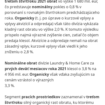
treťom štvrťroku 2021 obrat
vo výške 1 680 mil. eur,
čo predstavuje
nominálny
pokles o 0,8 % v
porovnaní s rovnakým štvrťrokom predchádzajúceho
roka.
Organicky
(t. j. po úprave o kurzové vplyvy a
vplyvy akvizícií a odpredaja) však
táto divízia vykázala
kladný rast obratu vo výške 2,0 %. K tomuto výsledku
prispelo najmä výrazné zvýšenie cien, zatiaľ čo objem
predaja klesol. Akvizície a odpredaje nemali na obrat
zásadný vplyv, kurzové vplyvy však viedli k jeho
zníženiu o 2,8 %.
Nominálne
obrat
divízie Laundry & Home Care za
prvých deväť mesiacov roka 2021
klesol o 3,8 % na
4 956 mil. eur.
Organicky
však vďaka zvyšujúcim sa
cenám vzrástol o výrazných
3,3 %.
Segment
pracích prostriedkov
zaznamenal v
treťom
štvrťroku
silný organický rast obratu, ku ktorému