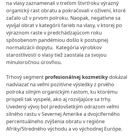
na vlasy zaznamenali v treťom štvrťroku výrazný
organický rast obratu a pokračovali v oživení, ktoré
začalo už v prvom polroku. Naopak, negatívne sa
vyvíjal obrat v kategórii farieb na vlasy, v ktorej po
výraznom raste v predchádzajúcom roku
spôsobenom pandémiou došlo k postupnej
normalizácii dopytu. Kategória výrobkov
starostlivosti o vlasy tiež zaostala za svojou
minuloročnou úrovňou.
Trhový segment
profesionálnej
kozmetiky
dokázal
nadviazať na veľmi pozitívne výsledky z prvého
polroka silným organickým rastom, ku ktorému
prispeli tak vyspelé, ako aj rozvíjajúce sa trhy.
Uvedený vývoj bol predovšetkým odrazom veľmi
silného rastu v Severnej Amerike a dvojciferného
percentuálneho zvýšenia obratu v regióne
Afriky/Stredného východu a vo východnej Európe.